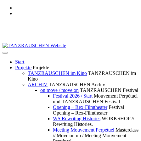
|
TANZRAUSCHEN Wuppertal
we live future now
Start
Projekte
Projekte
TANZRAUSCHEN im Kino
TANZRAUSCHEN im
Kino
ARCHIV
TANZRAUSCHEN Archiv
on move / move on
TANZRAUSCHEN Festival
Festival 2026 / Start
Mouvement Perpétuel
und TANZRAUSCHEN Festival
Opening – Rex-Filmtheater
Festival
Opening – Rex-Filmtheater
WS Rewriting Histories
WORKSHOP //
Rewriting Histories.
Meeting Mouvement Perpétuel
Masterclass
// Move on up / Meeting Mouvement