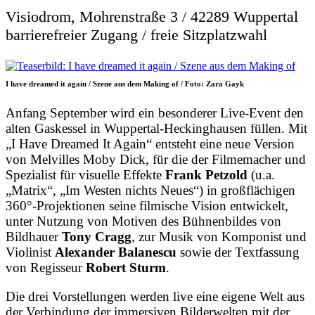
Visiodrom, Mohrenstraße 3 / 42289 Wuppertal
barrierefreier Zugang / freie Sitzplatzwahl
I have dreamed it again / Szene aus dem Making of / Foto: Zara Gayk
Anfang September wird ein besonderer Live-Event den
alten Gaskessel in Wuppertal-Heckinghausen füllen. Mit
„I Have Dreamed It Again“ entsteht eine neue Version
von Melvilles Moby Dick, für die der Filmemacher und
Spezialist für visuelle Effekte
Frank Petzold
(u.a.
„Matrix“, „Im Westen nichts Neues“) in großflächigen
360°-Projektionen seine filmische Vision entwickelt,
unter Nutzung von Motiven des Bühnenbildes von
Bildhauer
Tony Cragg
, zur Musik von Komponist und
Violinist
Alexander Balanescu
sowie der Textfassung
von Regisseur
Robert Sturm
.
Die drei Vorstellungen werden live eine eigene Welt aus
der Verbindung der immersiven Bilderwelten mit der