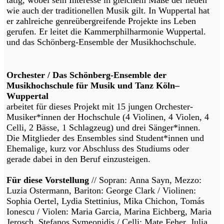
wie auch der traditionellen Musik gilt. In Wuppertal hat
er zahlreiche genreübergreifende Projekte ins Leben
gerufen. Er leitet die Kammerphilharmonie Wuppertal.
und das Schönberg-Ensemble der Musikhochschule.
Orchester / Das Schönberg-Ensemble der
Musikhochschule für Musik und Tanz Köln–
Wuppertal
arbeitet für dieses Projekt mit 15 jungen Orchester-
Musiker*innen der Hochschule (4 Violinen, 4 Violen, 4
Celli, 2 Bässe, 1 Schlagzeug) und drei Sänger*innen.
Die Mitglieder des Ensembles sind Student*innen und
Ehemalige, kurz vor Abschluss des Studiums oder
gerade dabei in den Beruf einzusteigen.
Für diese Vorstellung
// Sopran: Anna Sayn, Mezzo:
Luzia Ostermann, Bariton: George Clark / Violinen:
Sophia Oertel, Lydia Stettinius, Mika Chichon, Tomás
Ionescu / Violen: Maria Garcia, Marina Eichberg, Maria
Jerosch, Stefanos Symeonidis / Celli: Mate Feher, Julia