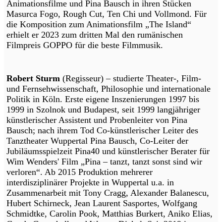
Animationsfilme und Pina Bausch in ihren Stücken
Masurca Fogo, Rough Cut, Ten Chi und Vollmond. Für
die Komposition zum Animationsfilm „The Island“
erhielt er 2023 zum dritten Mal den rumänischen
Filmpreis GOPPO für die beste Filmmusik.
Robert Sturm
(Regisseur) – studierte Theater-, Film-
und Fernsehwissenschaft, Philosophie und internationale
Politik in Köln. Erste eigene Inszenierungen 1997 bis
1999 in Szolnok und Budapest, seit 1999 langjähriger
künstlerischer Assistent und Probenleiter von Pina
Bausch; nach ihrem Tod Co-künstlerischer Leiter des
Tanztheater Wuppertal Pina Bausch, Co-Leiter der
Jubiläumsspielzeit Pina40 und künstlerischer Berater für
Wim Wenders' Film „Pina – tanzt, tanzt sonst sind wir
verloren“. Ab 2015 Produktion mehrerer
interdisziplinärer Projekte in Wuppertal u.a. in
Zusammenarbeit mit Tony Cragg, Alexander Balanescu,
Hubert Schirneck, Jean Laurent Sasportes, Wolfgang
Schmidtke, Carolin Pook, Matthias Burkert, Aniko Elias,