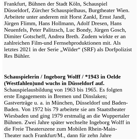
Frankfurt, Bühnen der Stadt Köln, Schauspiel
Düsseldorf, Zürcher Schauspielhaus, Burgtheater Wien.
Arbeitete unter anderem mit Horst Zankl, Ernst Jandl,
Jürgen Flimm, Hans Hollmann, Adolf Dresen, Hans
Neuenfels, Peter Palitzsch, Luc Bondy, Jürgen Gosch,
Dimiter Gotscheff, Andrea Breth. Zudem wirkte er an
zahlreichen Film-und Fernsehproduktionen mit. Als
letztes 2021 in der Serie „Wilder“ (SRF) als Dorfpolizist
Res Bühler.
Schauspielerin / Ingeborg Wolff / *1943 in Oelde
(Westfahlen)und wuchs in Düsseldorf auf.
Schauspielausbildung von 1963 bis 1965. Es folgten
erste Engagements in Bremen und Dinslaken;
Gastverträge u. a. in München, Düsseldorf und Baden-
Baden. Von 1972 bis 79 arbeitete sie am Staatstheater
Wiesbaden und ging 1979 erstmalig an die Wuppertaler
Bühnen. Zwei Jahre später wechselte Ingeborg Wolff in
die Freie Theaterszene zum Mobilen Rhein-Main-
Theater nach Frankfurt/M., dann für zehn Jahre