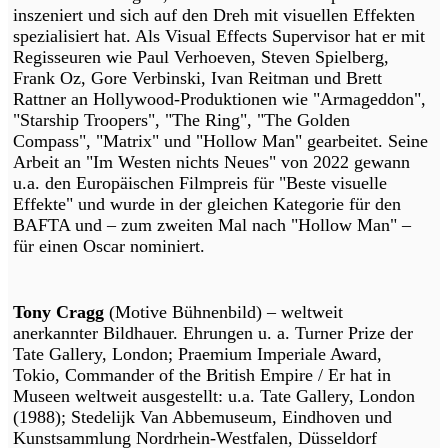
inszeniert und sich auf den Dreh mit visuellen Effekten
spezialisiert hat. Als Visual Effects Supervisor hat er mit
Regisseuren wie Paul Verhoeven, Steven Spielberg,
Frank Oz, Gore Verbinski, Ivan Reitman und Brett
Rattner an Hollywood-Produktionen wie "Armageddon",
"Starship Troopers", "The Ring", "The Golden
Compass", "Matrix" und "Hollow Man" gearbeitet. Seine
Arbeit an "Im Westen nichts Neues" von 2022 gewann
u.a. den Europäischen Filmpreis für "Beste visuelle
Effekte" und wurde in der gleichen Kategorie für den
BAFTA und – zum zweiten Mal nach "Hollow Man" –
für einen Oscar nominiert.
Tony Cragg
(Motive Bühnenbild) – weltweit
anerkannter Bildhauer. Ehrungen u. a. Turner Prize der
Tate Gallery, London; Praemium Imperiale Award,
Tokio, Commander of the British Empire / Er hat in
Museen weltweit ausgestellt: u.a. Tate Gallery, London
(1988); Stedelijk Van Abbemuseum, Eindhoven und
Kunstsammlung Nordrhein-Westfalen, Düsseldorf