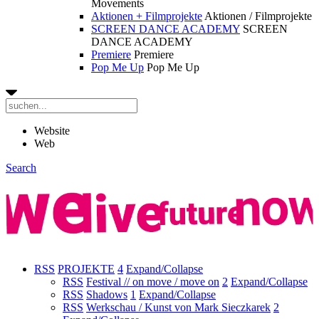
Movements
Aktionen + Filmprojekte
Aktionen / Filmprojekte
SCREEN DANCE ACADEMY
SCREEN
DANCE ACADEMY
Premiere
Premiere
Pop Me Up
Pop Me Up
Website
Web
Search
RSS
PROJEKTE
4
Expand/Collapse
RSS
Festival // on move / move on
2
Expand/Collapse
RSS
Shadows
1
Expand/Collapse
RSS
Werkschau / Kunst von Mark Sieczkarek
2