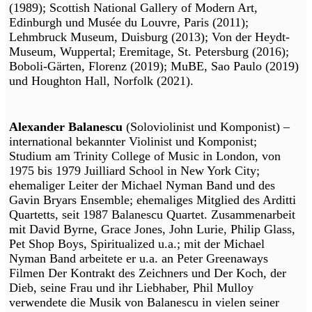
(1989); Scottish National Gallery of Modern Art,
Edinburgh und Musée du Louvre, Paris (2011);
Lehmbruck Museum, Duisburg (2013); Von der Heydt-
Museum, Wuppertal; Eremitage, St. Petersburg (2016);
Boboli-Gärten, Florenz (2019); MuBE, Sao Paulo (2019)
und Houghton Hall, Norfolk (2021).
Alexander Balanescu
(Soloviolinist und Komponist) –
international bekannter Violinist und Komponist;
Studium am Trinity College of Music in London, von
1975 bis 1979 Juilliard School in New York City;
ehemaliger Leiter der Michael Nyman Band und des
Gavin Bryars Ensemble; ehemaliges Mitglied des Arditti
Quartetts, seit 1987 Balanescu Quartet. Zusammenarbeit
mit David Byrne, Grace Jones, John Lurie, Philip Glass,
Pet Shop Boys, Spiritualized u.a.; mit der Michael
Nyman Band arbeitete er u.a. an Peter Greenaways
Filmen Der Kontrakt des Zeichners und Der Koch, der
Dieb, seine Frau und ihr Liebhaber, Phil Mulloy
verwendete die Musik von Balanescu in vielen seiner