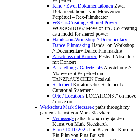
Perpétuel
Kino / Zwei Dokumentationen
Zwei
Dokumentationen von Mouvement
Perpétuel – Rex-Filmtheater
WS Co-Creating / Shared Power
WORKSHOP // Move on up / Co-creating
as a model for shared power
Hands--on-Workshop // Documentary
Dance Filmmaking
Hands--on-Workshop
// Documentary Dance Filmmaking
Abschluss mit Konzert
Festival Abschluss
mit Konzert
Ausstellung / Galerie n46
Ausstellung //
Mouvement Perpétuel und
TANZRAUSCHEN Festival
Statement
Kuratorisches Statement /
Curatorial Statement
Orte / Locations
LOCATIONS // on move
/ move on
Werkschau Mark Sieczarek
paths through my
garden - Kunst von Mark Sieczkarek
Vernissage
paths through my garden -
Kunst von Mark Sieczkarek
Film / 10.10.2025
Die Klage der Kaiserin.
Ein Film von Pina Bausch