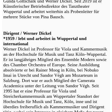
Gunda Gottschalk und Werner Dickel. Seit 2019 ist er
Künstlerischer Betriebsdirektor des Tanztheater
Wuppertal und arbeitet weiterhin als Probenleiter für
mehrere Stücke von Pina Bausch.
Dirigent / Werner Dickel
*1959 / lebt und arbeitet in Wuppertal und
international
Werner Dickel ist Professor für Viola und Kammermusik
an der Hochschule für Musik und Tanz Köln–Wuppertal.
Er ist langjähriges Mitglied des Ensemble Modern sowie
des Chamber Orchestra of Europe. Seine Ausbildung
absolvierte er bei Rainer Moog in Köln, bei Nobuko
Imai in Utrecht und Sandor Végh am Mozarteum in
Salzburg. Dort war er auch Mitglied der Camerata
Academica unter der Leitung von Sandor Végh. Seit
1995 hat er eine Professur für Viola und
Streicherkammermusik am Wuppertaler Standort der
Hochschule für Musik und Tanz, Köln, inne und ist
überdies freiberuflich als Kammermusiker und Dirigent
tätig, wobei sein Interesse in gleichem Maße der neuen