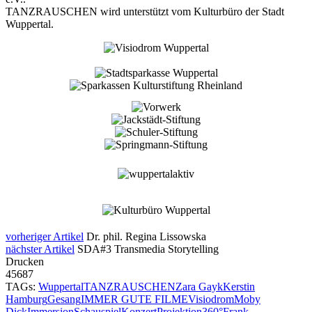
TANZRAUSCHEN wird unterstützt vom Kulturbüro der Stadt
Wuppertal.
vorheriger Artikel
Dr. phil. Regina Lissowska
nächster Artikel
SDA#3 Transmedia Storytelling
Drucken
45687
TAGs:
Wuppertal
TANZRAUSCHEN
Zara Gayk
Kerstin
Hamburg
Gesang
IMMER GUTE FILME
Visiodrom
Moby
Dick
Immersion
Schauspiel
Konzert
Projektion
360°
Frank