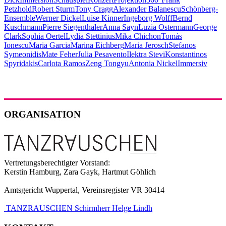
Petzhold
Robert Sturm
Tony Cragg
Alexander Balanescu
Schönberg-
Ensemble
Werner Dickel
Luise Kinner
Ingeborg Wolff
Bernd
Kuschmann
Pierre Siegenthaler
Anna Sayn
Luzia Ostermann
George
Clark
Sophia Oertel
Lydia Stettinius
Mika Chichon
Tomás
Ionescu
Maria Garcia
Marina Eichberg
Maria Jerosch
Stefanos
Symeonidis
Mate Feher
Julia Pesavento
Ilektra Stevi
Konstantinos
Spyridakis
Carlota Ramos
Zeng Tongyu
Antonia Nickel
Immersiv
ORGANISATION
Vertretungsberechtigter Vorstand:
Kerstin Hamburg, Zara Gayk, Hartmut Göhlich
Amtsgericht Wuppertal, Vereinsregister VR 30414
TANZRAUSCHEN Schirmherr Helge Lindh