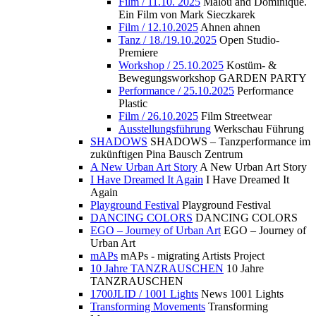
Film / 11.10. 2025
Malou and Dominique.
Ein Film von Mark Sieczkarek
Film / 12.10.2025
Ahnen ahnen
Tanz / 18./19.10.2025
Open Studio-
Premiere
Workshop / 25.10.2025
Kostüm- &
Bewegungsworkshop GARDEN PARTY
Performance / 25.10.2025
Performance
Plastic
Film / 26.10.2025
Film Streetwear
Ausstellungsführung
Werkschau Führung
SHADOWS
SHADOWS – Tanzperformance im
zukünftigen Pina Bausch Zentrum
A New Urban Art Story
A New Urban Art Story
I Have Dreamed It Again
I Have Dreamed It
Again
Playground Festival
Playground Festival
DANCING COLORS
DANCING COLORS
EGO – Journey of Urban Art
EGO – Journey of
Urban Art
mAPs
mAPs - migrating Artists Project
10 Jahre TANZRAUSCHEN
10 Jahre
TANZRAUSCHEN
1700JLID / 1001 Lights
News 1001 Lights
Transforming Movements
Transforming