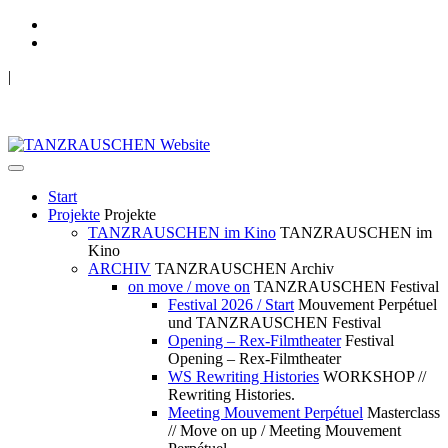
|
TANZRAUSCHEN Wuppertal
we live future now
Start
Projekte
Projekte
TANZRAUSCHEN im Kino
TANZRAUSCHEN im
Kino
ARCHIV
TANZRAUSCHEN Archiv
on move / move on
TANZRAUSCHEN Festival
Festival 2026 / Start
Mouvement Perpétuel
und TANZRAUSCHEN Festival
Opening – Rex-Filmtheater
Festival
Opening – Rex-Filmtheater
WS Rewriting Histories
WORKSHOP //
Rewriting Histories.
Meeting Mouvement Perpétuel
Masterclass
// Move on up / Meeting Mouvement