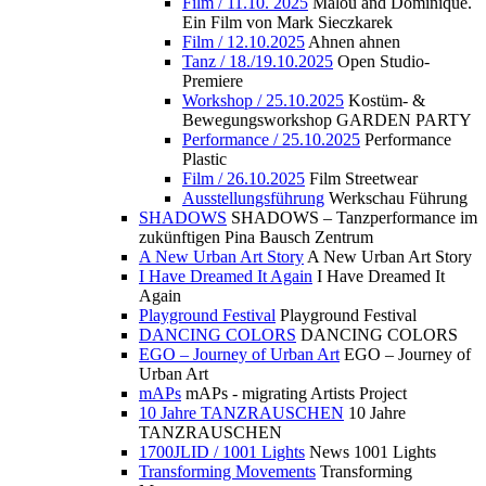
Film / 11.10. 2025
Malou and Dominique.
Ein Film von Mark Sieczkarek
Film / 12.10.2025
Ahnen ahnen
Tanz / 18./19.10.2025
Open Studio-
Premiere
Workshop / 25.10.2025
Kostüm- &
Bewegungsworkshop GARDEN PARTY
Performance / 25.10.2025
Performance
Plastic
Film / 26.10.2025
Film Streetwear
Ausstellungsführung
Werkschau Führung
SHADOWS
SHADOWS – Tanzperformance im
zukünftigen Pina Bausch Zentrum
A New Urban Art Story
A New Urban Art Story
I Have Dreamed It Again
I Have Dreamed It
Again
Playground Festival
Playground Festival
DANCING COLORS
DANCING COLORS
EGO – Journey of Urban Art
EGO – Journey of
Urban Art
mAPs
mAPs - migrating Artists Project
10 Jahre TANZRAUSCHEN
10 Jahre
TANZRAUSCHEN
1700JLID / 1001 Lights
News 1001 Lights
Transforming Movements
Transforming