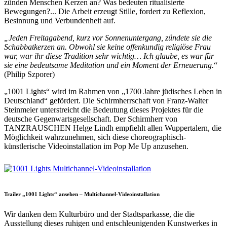
zünden Menschen Kerzen an? Was bedeuten ritualisierte
Bewegungen?... Die Arbeit erzeugt Stille, fordert zu Reflexion,
Besinnung und Verbundenheit auf.
„Jeden Freitagabend, kurz vor Sonnenuntergang, zündete sie die
Schabbatkerzen an. Obwohl sie keine offenkundig religiöse Frau
war, war ihr diese Tradition sehr wichtig… Ich glaube, es war für
sie eine bedeutsame Meditation und ein Moment der Erneuerung.
“
(Philip Szporer)
„1001 Lights“ wird im Rahmen von „1700 Jahre jüdisches Leben in
Deutschland“ gefördert. Die Schirmherrschaft von Franz-Walter
Steinmeier unterstreicht die Bedeutung dieses Projektes für die
deutsche Gegenwartsgesellschaft. Der Schirmherr von
TANZRAUSCHEN Helge Lindh empfiehlt allen Wuppertalern, die
Möglichkeit wahrzunehmen, sich diese choreographisch-
künstlerische Videoinstallation im Pop Me Up anzusehen.
Trailer „1001 Lights“ ansehen – Multichannel-Videoinstallation
Wir danken dem Kulturbüro und der Stadtsparkasse, die die
Ausstellung dieses ruhigen und entschleunigenden Kunstwerkes in