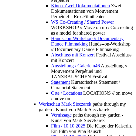
Perpétuel
Kino / Zwei Dokumentationen
Zwei
Dokumentationen von Mouvement
Perpétuel – Rex-Filmtheater
WS Co-Creating / Shared Power
WORKSHOP // Move on up / Co-creating
as a model for shared power
Hands--on-Workshop // Documentary
Dance Filmmaking
Hands--on-Workshop
// Documentary Dance Filmmaking
Abschluss mit Konzert
Festival Abschluss
mit Konzert
Ausstellung / Galerie n46
Ausstellung //
Mouvement Perpétuel und
TANZRAUSCHEN Festival
Statement
Kuratorisches Statement /
Curatorial Statement
Orte / Locations
LOCATIONS // on move
/ move on
Werkschau Mark Sieczarek
paths through my
garden - Kunst von Mark Sieczkarek
Vernissage
paths through my garden -
Kunst von Mark Sieczkarek
Film / 10.10.2025
Die Klage der Kaiserin.
Ein Film von Pina Bausch