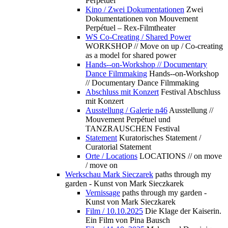
Perpétuel
Kino / Zwei Dokumentationen
Zwei
Dokumentationen von Mouvement
Perpétuel – Rex-Filmtheater
WS Co-Creating / Shared Power
WORKSHOP // Move on up / Co-creating
as a model for shared power
Hands--on-Workshop // Documentary
Dance Filmmaking
Hands--on-Workshop
// Documentary Dance Filmmaking
Abschluss mit Konzert
Festival Abschluss
mit Konzert
Ausstellung / Galerie n46
Ausstellung //
Mouvement Perpétuel und
TANZRAUSCHEN Festival
Statement
Kuratorisches Statement /
Curatorial Statement
Orte / Locations
LOCATIONS // on move
/ move on
Werkschau Mark Sieczarek
paths through my
garden - Kunst von Mark Sieczkarek
Vernissage
paths through my garden -
Kunst von Mark Sieczkarek
Film / 10.10.2025
Die Klage der Kaiserin.
Ein Film von Pina Bausch