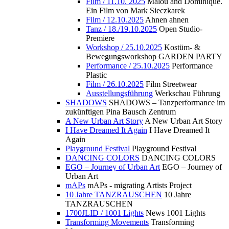
Film / 11.10. 2025
Malou and Dominique.
Ein Film von Mark Sieczkarek
Film / 12.10.2025
Ahnen ahnen
Tanz / 18./19.10.2025
Open Studio-
Premiere
Workshop / 25.10.2025
Kostüm- &
Bewegungsworkshop GARDEN PARTY
Performance / 25.10.2025
Performance
Plastic
Film / 26.10.2025
Film Streetwear
Ausstellungsführung
Werkschau Führung
SHADOWS
SHADOWS – Tanzperformance im
zukünftigen Pina Bausch Zentrum
A New Urban Art Story
A New Urban Art Story
I Have Dreamed It Again
I Have Dreamed It
Again
Playground Festival
Playground Festival
DANCING COLORS
DANCING COLORS
EGO – Journey of Urban Art
EGO – Journey of
Urban Art
mAPs
mAPs - migrating Artists Project
10 Jahre TANZRAUSCHEN
10 Jahre
TANZRAUSCHEN
1700JLID / 1001 Lights
News 1001 Lights
Transforming Movements
Transforming