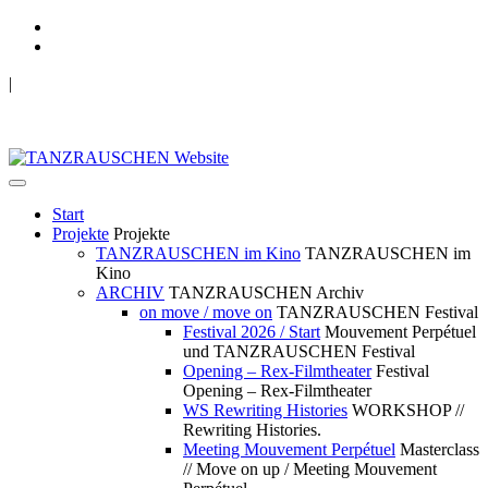
|
TANZRAUSCHEN Wuppertal
we live future now
Start
Projekte
Projekte
TANZRAUSCHEN im Kino
TANZRAUSCHEN im
Kino
ARCHIV
TANZRAUSCHEN Archiv
on move / move on
TANZRAUSCHEN Festival
Festival 2026 / Start
Mouvement Perpétuel
und TANZRAUSCHEN Festival
Opening – Rex-Filmtheater
Festival
Opening – Rex-Filmtheater
WS Rewriting Histories
WORKSHOP //
Rewriting Histories.
Meeting Mouvement Perpétuel
Masterclass
// Move on up / Meeting Mouvement