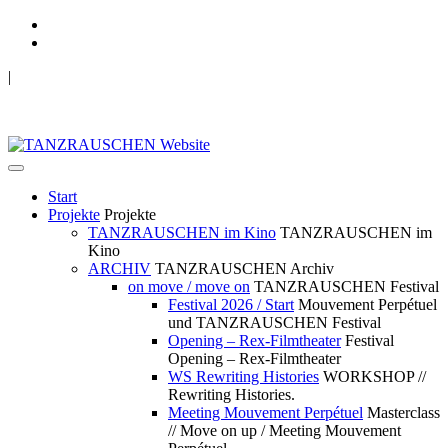
|
TANZRAUSCHEN Wuppertal
we live future now
Start
Projekte
Projekte
TANZRAUSCHEN im Kino
TANZRAUSCHEN im
Kino
ARCHIV
TANZRAUSCHEN Archiv
on move / move on
TANZRAUSCHEN Festival
Festival 2026 / Start
Mouvement Perpétuel
und TANZRAUSCHEN Festival
Opening – Rex-Filmtheater
Festival
Opening – Rex-Filmtheater
WS Rewriting Histories
WORKSHOP //
Rewriting Histories.
Meeting Mouvement Perpétuel
Masterclass
// Move on up / Meeting Mouvement