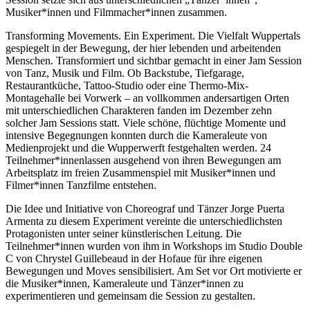
Musiker*innen und Filmmacher*innen zusammen.
Transforming Movements. Ein Experiment. Die Vielfalt Wuppertals
gespiegelt in der Bewegung, der hier lebenden und arbeitenden
Menschen. Transformiert und sichtbar gemacht in einer Jam Session
von Tanz, Musik und Film. Ob Backstube, Tiefgarage,
Restaurantküche, Tattoo-Studio oder eine Thermo-Mix-
Montagehalle bei Vorwerk – an vollkommen andersartigen Orten
mit unterschiedlichen Charakteren fanden im Dezember zehn
solcher Jam Sessions statt. Viele schöne, flüchtige Momente und
intensive Begegnungen konnten durch die Kameraleute von
Medienprojekt und die Wupperwerft festgehalten werden. 24
Teilnehmer*innenlassen ausgehend von ihren Bewegungen am
Arbeitsplatz im freien Zusammenspiel mit Musiker*innen und
Filmer*innen Tanzfilme entstehen.
Die Idee und Initiative von Choreograf und Tänzer Jorge Puerta
Armenta zu diesem Experiment vereinte die unterschiedlichsten
Protagonisten unter seiner künstlerischen Leitung. Die
Teilnehmer*innen wurden von ihm in Workshops im Studio Double
C von Chrystel Guillebeaud in der Hofaue für ihre eigenen
Bewegungen und Moves sensibilisiert. Am Set vor Ort motivierte er
die Musiker*innen, Kameraleute und Tänzer*innen zu
experimentieren und gemeinsam die Session zu gestalten.