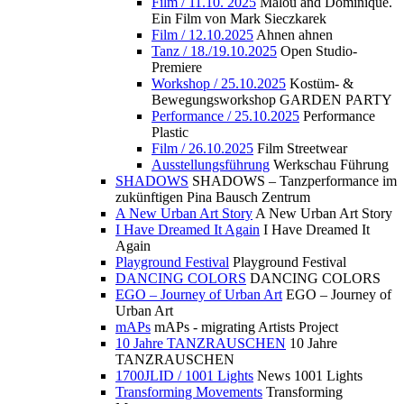
Film / 11.10. 2025
Malou and Dominique.
Ein Film von Mark Sieczkarek
Film / 12.10.2025
Ahnen ahnen
Tanz / 18./19.10.2025
Open Studio-
Premiere
Workshop / 25.10.2025
Kostüm- &
Bewegungsworkshop GARDEN PARTY
Performance / 25.10.2025
Performance
Plastic
Film / 26.10.2025
Film Streetwear
Ausstellungsführung
Werkschau Führung
SHADOWS
SHADOWS – Tanzperformance im
zukünftigen Pina Bausch Zentrum
A New Urban Art Story
A New Urban Art Story
I Have Dreamed It Again
I Have Dreamed It
Again
Playground Festival
Playground Festival
DANCING COLORS
DANCING COLORS
EGO – Journey of Urban Art
EGO – Journey of
Urban Art
mAPs
mAPs - migrating Artists Project
10 Jahre TANZRAUSCHEN
10 Jahre
TANZRAUSCHEN
1700JLID / 1001 Lights
News 1001 Lights
Transforming Movements
Transforming