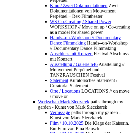
Perpétuel
Kino / Zwei Dokumentationen
Zwei
Dokumentationen von Mouvement
Perpétuel – Rex-Filmtheater
WS Co-Creating / Shared Power
WORKSHOP // Move on up / Co-creating
as a model for shared power
Hands--on-Workshop // Documentary
Dance Filmmaking
Hands--on-Workshop
// Documentary Dance Filmmaking
Abschluss mit Konzert
Festival Abschluss
mit Konzert
Ausstellung / Galerie n46
Ausstellung //
Mouvement Perpétuel und
TANZRAUSCHEN Festival
Statement
Kuratorisches Statement /
Curatorial Statement
Orte / Locations
LOCATIONS // on move
/ move on
Werkschau Mark Sieczarek
paths through my
garden - Kunst von Mark Sieczkarek
Vernissage
paths through my garden -
Kunst von Mark Sieczkarek
Film / 10.10.2025
Die Klage der Kaiserin.
Ein Film von Pina Bausch