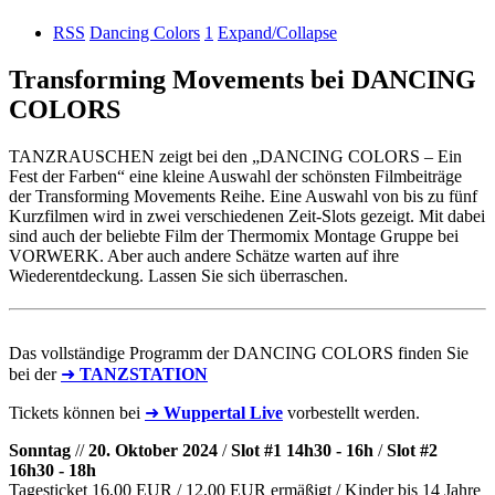
RSS
Dancing Colors
1
Expand/Collapse
Transforming Movements bei DANCING
COLORS
TANZRAUSCHEN zeigt bei den „DANCING COLORS – Ein
Fest der Farben“ eine kleine Auswahl der schönsten Filmbeiträge
der Transforming Movements Reihe. Eine Auswahl von bis zu fünf
Kurzfilmen wird in zwei verschiedenen Zeit-Slots gezeigt. Mit dabei
sind auch der beliebte Film der Thermomix Montage Gruppe bei
VORWERK. Aber auch andere Schätze warten auf ihre
Wiederentdeckung. Lassen Sie sich überraschen.
Das vollständige Programm der DANCING COLORS finden Sie
bei der
➜
TANZSTATION
Tickets können bei
➜
Wuppertal Live
vorbestellt werden.
Sonntag
//
20. Oktober 2024
/
Slot #1 14h30 - 16h
/
Slot #2
16h30 - 18h
Tagesticket 16,00 EUR / 12,00 EUR ermäßigt / Kinder bis 14 Jahre