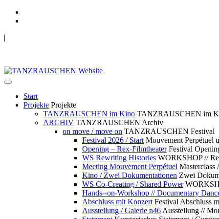
|
TANZRAUSCHEN Wuppertal
we live future now
Start
Projekte
Projekte
TANZRAUSCHEN im Kino
TANZRAUSCHEN im K
ARCHIV
TANZRAUSCHEN Archiv
on move / move on
TANZRAUSCHEN Festival
Festival 2026 / Start
Mouvement Perpétue
Opening – Rex-Filmtheater
Festival Openin
WS Rewriting Histories
WORKSHOP // Rewri
Meeting Mouvement Perpétuel
Masterclass
Kino / Zwei Dokumentationen
Zwei Dokume
WS Co-Creating / Shared Power
WORKSHOP 
Hands--on-Workshop // Documentary Danc
Abschluss mit Konzert
Festival Abschluss m
Ausstellung / Galerie n46
Ausstellung // 