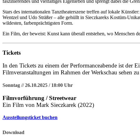
faszinierendes und vielfältiges Eigenleben und sprengt dabei die Gre
Stars des internationalen Tanztheaterszene treffen auf lokale Künst
Wentzel und Udo Sträßer – alle gehüllt in Sieczkareks Kostüm-Unikate 
wildesten, farbenprächtigsten Form.
Ein Film, der beweist: Kunst kann überall entstehen, wo Menschen de
Tickets
In den Tickets zu einem der Performanceabende ist der E
Filmveranstaltungen im Rahmen der Werkschau sehen zu k
Sonntag // 26.10.2025 / 18:00 Uhr
Filmvorführung / Streetwear
Ein Film von Mark Sieczkarek (2022)
Ausstellungsticket buchen
Download