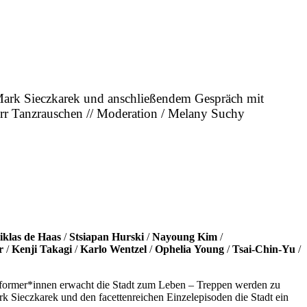
ark Sieczkarek und anschließendem Gespräch mit
rr Tanzrauschen // Moderation / Melany Suchy
iklas de Haas
/
Stsiapan Hurski
/
Nayoung Kim
/
r
/
Kenji Takagi
/
Karlo Wentzel
/
Ophelia Young
/
Tsai-Chin-Yu
/
former*innen erwacht die Stadt zum Leben – Treppen werden zu
k Sieczkarek und den facettenreichen Einzelepisoden die Stadt ein