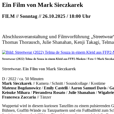
Ein Film von Mark Sieczkarek
FILM // Sonntag // 26.10.2025 / 18:00 Uhr
Abschlussveranstaltung und Filmvorführung „Streetwea
Thomas Thorausch, Julie Shanahan, Kenji Takagi, Telma
Streetwear (2022) Telma de Souza in einem Kleid aus FFP2-Masken / Foto © Mark Sieczk
Streetwear. Ein Film von Mark Sieczkarek
D / 2022 / ca. 50 Minuten
Mark Sieczkarek
// Kamera / Schnitt / Soundcollage / Kostüme
Mateusz Bogdanowicz
/
Emily Castelli
/
Aaron Samuel Davis
/
Ga
Keisuke Mihara
/
Pierandrea Rosato
/
Julie Shanahan
/
Wigabrie
Francesca Zaccaria
// Tänzer
Wuppertal wird in diesem kuriosen Tanzfilm zu einem pulsierenden
Bühnen, Graffiti-Wände zu Tanzpartnern und ein Fußballfeld zum Scha