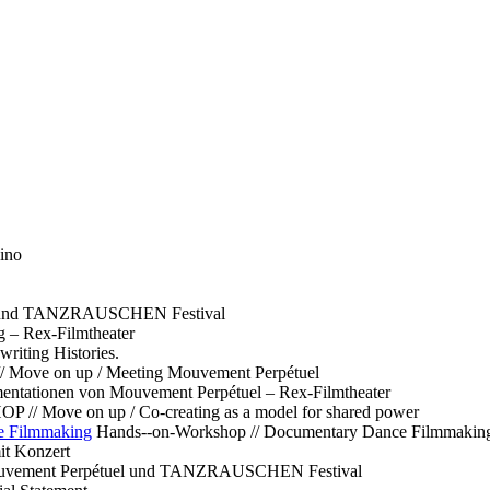
ino
l und TANZRAUSCHEN Festival
g – Rex-Filmtheater
ting Histories.
 // Move on up / Meeting Mouvement Perpétuel
ntationen von Mouvement Perpétuel – Rex-Filmtheater
// Move on up / Co-creating as a model for shared power
e Filmmaking
Hands--on-Workshop // Documentary Dance Filmmakin
it Konzert
Mouvement Perpétuel und TANZRAUSCHEN Festival