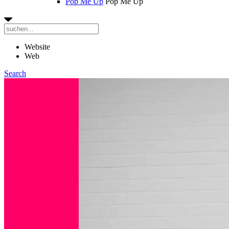
Pop Me Up
Pop Me Up
Website
Web
Search