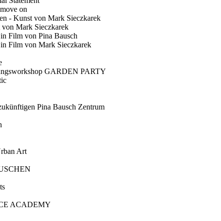
ial Statement
 move on
en - Kunst von Mark Sieczkarek
t von Mark Sieczkarek
Ein Film von Pina Bausch
in Film von Mark Sieczkarek
e
gungsworkshop GARDEN PARTY
ic
künftigen Pina Bausch Zentrum
n
rban Art
AUSCHEN
ts
CE ACADEMY