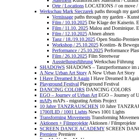
Statement
Kuratorisches Statement / Curator
Orte / Locations
LOCATIONS // on move /
Werkschau Mark Sieczarek
paths through my gard
Vernissage
paths through my garden - Kuns
Film / 10.10.2025
Die Klage der Kaiserin. 
Film / 11.10. 2025
Malou and Dominique. E
Film / 12.10.2025
Ahnen ahnen
Tanz / 18./19.10.2025
Open Studio-Premier
Workshop / 25.10.2025
Kostüm- & Bewe
Performance / 25.10.2025
Performance Plast
Film / 26.10.2025
Film Streetwear
Ausstellungsführung
Werkschau Führung
SHADOWS
SHADOWS – Tanzperformance im zu
A New Urban Art Story
A New Urban Art Story
I Have Dreamed It Again
I Have Dreamed It Agai
Playground Festival
Playground Festival
DANCING COLORS
DANCING COLORS
EGO – Journey of Urban Art
EGO – Journey of U
mAPs
mAPs - migrating Artists Project
10 Jahre TANZRAUSCHEN
10 Jahre TANZR
1700JLID / 1001 Lights
News 1001 Lights
Transforming Movements
Transforming Movemen
Aktionen + Filmprojekte
Aktionen / Filmprojekte
SCREEN DANCE ACADEMY
SCREEN DAN
Premiere
Premiere