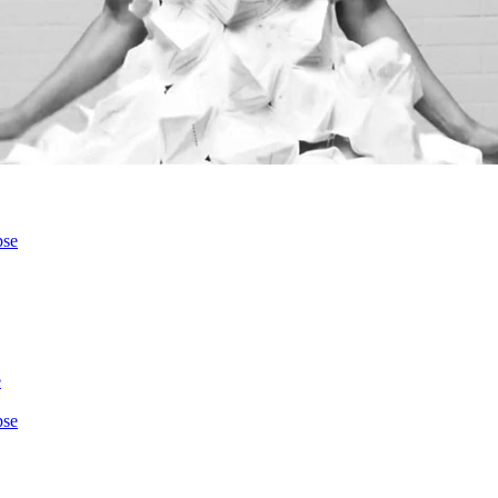
pse
e
pse