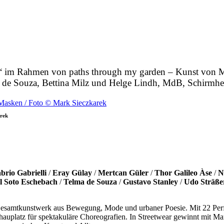
r“ im Rahmen von paths through my garden – Kunst von M
 de Souza, Bettina Milz und Helge Lindh, MdB, Schirmhe
arek
brio Gabrielli
/
Eray Gülay
/
Mertcan Güler
/
Thor Galileo Àse
/
N
l Soto Eschebach
/
Telma de Souza
/
Gustavo Stanley
/
Udo Sträße
 Gesamtkunstwerk aus Bewegung, Mode und urbaner Poesie. Mit 22 Per
uplatz für spektakuläre Choreografien. In Streetwear gewinnt mit Mar