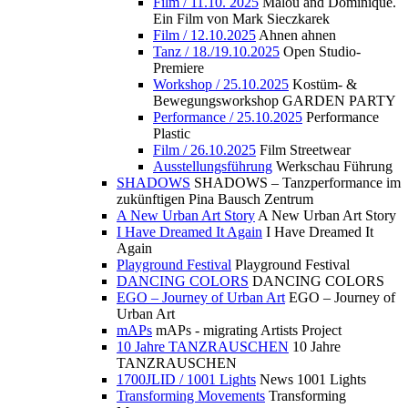
Film / 11.10. 2025
Malou and Dominique.
Ein Film von Mark Sieczkarek
Film / 12.10.2025
Ahnen ahnen
Tanz / 18./19.10.2025
Open Studio-
Premiere
Workshop / 25.10.2025
Kostüm- &
Bewegungsworkshop GARDEN PARTY
Performance / 25.10.2025
Performance
Plastic
Film / 26.10.2025
Film Streetwear
Ausstellungsführung
Werkschau Führung
SHADOWS
SHADOWS – Tanzperformance im
zukünftigen Pina Bausch Zentrum
A New Urban Art Story
A New Urban Art Story
I Have Dreamed It Again
I Have Dreamed It
Again
Playground Festival
Playground Festival
DANCING COLORS
DANCING COLORS
EGO – Journey of Urban Art
EGO – Journey of
Urban Art
mAPs
mAPs - migrating Artists Project
10 Jahre TANZRAUSCHEN
10 Jahre
TANZRAUSCHEN
1700JLID / 1001 Lights
News 1001 Lights
Transforming Movements
Transforming