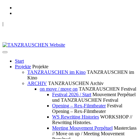
|
TANZRAUSCHEN Wuppertal
we live future now
Start
Projekte
Projekte
TANZRAUSCHEN im Kino
TANZRAUSCHEN im
Kino
ARCHIV
TANZRAUSCHEN Archiv
on move / move on
TANZRAUSCHEN Festival
Festival 2026 / Start
Mouvement Perpétuel
und TANZRAUSCHEN Festival
Opening – Rex-Filmtheater
Festival
Opening – Rex-Filmtheater
WS Rewriting Histories
WORKSHOP //
Rewriting Histories.
Meeting Mouvement Perpétuel
Masterclass
// Move on up / Meeting Mouvement