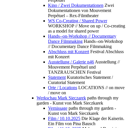
Perpétuel
Kino / Zwei Dokumentationen
Zwei
Dokumentationen von Mouvement
Perpétuel – Rex-Filmtheater
WS Co-Creating / Shared Power
WORKSHOP // Move on up / Co-creating
as a model for shared power
Hands--on-Workshop // Documentary
Dance Filmmaking
Hands--on-Workshop
// Documentary Dance Filmmaking
Abschluss mit Konzert
Festival Abschluss
mit Konzert
Ausstellung / Galerie n46
Ausstellung //
Mouvement Perpétuel und
TANZRAUSCHEN Festival
Statement
Kuratorisches Statement /
Curatorial Statement
Orte / Locations
LOCATIONS // on move
/ move on
Werkschau Mark Sieczarek
paths through my
garden - Kunst von Mark Sieczkarek
Vernissage
paths through my garden -
Kunst von Mark Sieczkarek
Film / 10.10.2025
Die Klage der Kaiserin.
Ein Film von Pina Bausch