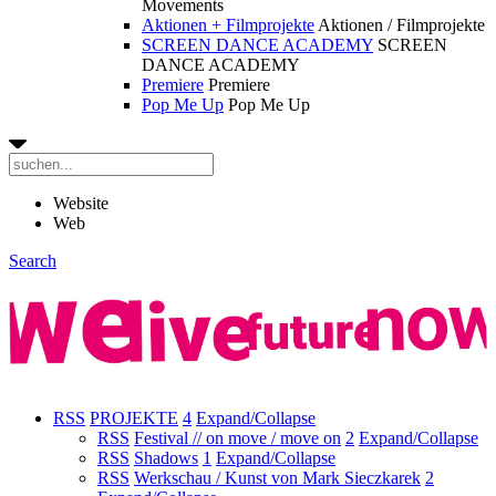
Movements
Aktionen + Filmprojekte
Aktionen / Filmprojekte
SCREEN DANCE ACADEMY
SCREEN
DANCE ACADEMY
Premiere
Premiere
Pop Me Up
Pop Me Up
Website
Web
Search
RSS
PROJEKTE
4
Expand/Collapse
RSS
Festival // on move / move on
2
Expand/Collapse
RSS
Shadows
1
Expand/Collapse
RSS
Werkschau / Kunst von Mark Sieczkarek
2