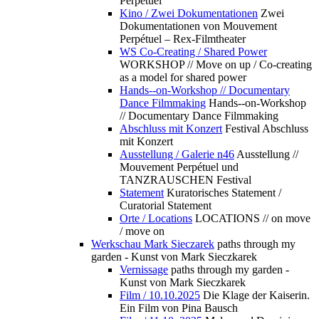
Perpétuel
Kino / Zwei Dokumentationen
Zwei
Dokumentationen von Mouvement
Perpétuel – Rex-Filmtheater
WS Co-Creating / Shared Power
WORKSHOP // Move on up / Co-creating
as a model for shared power
Hands--on-Workshop // Documentary
Dance Filmmaking
Hands--on-Workshop
// Documentary Dance Filmmaking
Abschluss mit Konzert
Festival Abschluss
mit Konzert
Ausstellung / Galerie n46
Ausstellung //
Mouvement Perpétuel und
TANZRAUSCHEN Festival
Statement
Kuratorisches Statement /
Curatorial Statement
Orte / Locations
LOCATIONS // on move
/ move on
Werkschau Mark Sieczarek
paths through my
garden - Kunst von Mark Sieczkarek
Vernissage
paths through my garden -
Kunst von Mark Sieczkarek
Film / 10.10.2025
Die Klage der Kaiserin.
Ein Film von Pina Bausch