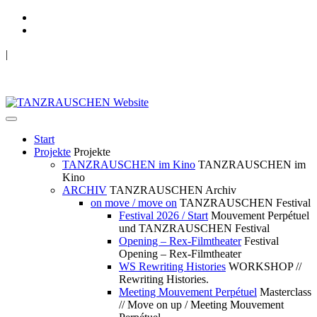
|
TANZRAUSCHEN Wuppertal
we live future now
Start
Projekte
Projekte
TANZRAUSCHEN im Kino
TANZRAUSCHEN im
Kino
ARCHIV
TANZRAUSCHEN Archiv
on move / move on
TANZRAUSCHEN Festival
Festival 2026 / Start
Mouvement Perpétuel
und TANZRAUSCHEN Festival
Opening – Rex-Filmtheater
Festival
Opening – Rex-Filmtheater
WS Rewriting Histories
WORKSHOP //
Rewriting Histories.
Meeting Mouvement Perpétuel
Masterclass
// Move on up / Meeting Mouvement