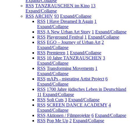
Expand/Collapse
RSS
TANZRAUSCHEN im Kino
13
Expand/Collapse
RSS
ARCHIV
93
Expand/Collapse
RSS
I Have Dreamed It Again
1
Expand/Collapse
RSS
A New Urban Art Story
1
Expand/Collapse
RSS
Playground Festival
1
Expand/Collapse
RSS
EGO – Journey of Urban Art
2
Expand/Collapse
RSS
Premieren
1
Expand/Collapse
RSS
10 Jahre TANZRAUSCHEN
3
Expand/Collapse
RSS
Transforming Movements
1
Expand/Collapse
RSS
mAPs - migrating Artist Project
6
Expand/Collapse
RSS
1700 Jahre jüdisches Leben in Deutschland
11
Expand/Collapse
RSS
Soli Cuts
3
Expand/Collapse
RSS
SCREEN DANCE ACADEMY
4
Expand/Collapse
RSS
Aktionen / Filmprojekte
6
Expand/Collapse
RSS
Pop Me Up
2
Expand/Collapse