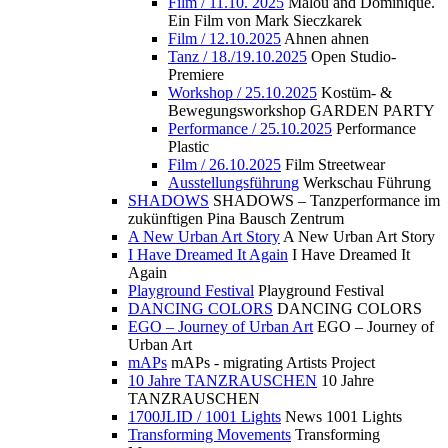
Film / 11.10. 2025
Malou and Dominique.
Ein Film von Mark Sieczkarek
Film / 12.10.2025
Ahnen ahnen
Tanz / 18./19.10.2025
Open Studio-
Premiere
Workshop / 25.10.2025
Kostüm- &
Bewegungsworkshop GARDEN PARTY
Performance / 25.10.2025
Performance
Plastic
Film / 26.10.2025
Film Streetwear
Ausstellungsführung
Werkschau Führung
SHADOWS
SHADOWS – Tanzperformance im
zukünftigen Pina Bausch Zentrum
A New Urban Art Story
A New Urban Art Story
I Have Dreamed It Again
I Have Dreamed It
Again
Playground Festival
Playground Festival
DANCING COLORS
DANCING COLORS
EGO – Journey of Urban Art
EGO – Journey of
Urban Art
mAPs
mAPs - migrating Artists Project
10 Jahre TANZRAUSCHEN
10 Jahre
TANZRAUSCHEN
1700JLID / 1001 Lights
News 1001 Lights
Transforming Movements
Transforming