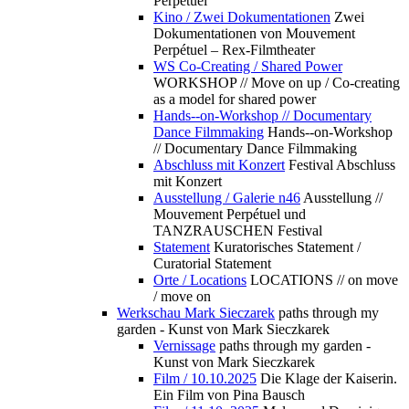
Perpétuel
Kino / Zwei Dokumentationen
Zwei
Dokumentationen von Mouvement
Perpétuel – Rex-Filmtheater
WS Co-Creating / Shared Power
WORKSHOP // Move on up / Co-creating
as a model for shared power
Hands--on-Workshop // Documentary
Dance Filmmaking
Hands--on-Workshop
// Documentary Dance Filmmaking
Abschluss mit Konzert
Festival Abschluss
mit Konzert
Ausstellung / Galerie n46
Ausstellung //
Mouvement Perpétuel und
TANZRAUSCHEN Festival
Statement
Kuratorisches Statement /
Curatorial Statement
Orte / Locations
LOCATIONS // on move
/ move on
Werkschau Mark Sieczarek
paths through my
garden - Kunst von Mark Sieczkarek
Vernissage
paths through my garden -
Kunst von Mark Sieczkarek
Film / 10.10.2025
Die Klage der Kaiserin.
Ein Film von Pina Bausch