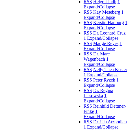
RSS
Helge Lindh
1
Expand/Collapse
RSS
Kay Meseberg
1
Expand/Collapse
RSS
Kerstin Hanburg
1
Expand/Collapse
RSS
Dr. Leonard Cruz
1
Expand/Collapse
RSS
Madge Reyes
1
Expand/Collapse
RSS
Dr. Marc
Wagenbach
1
Expand/Collapse
RSS
Nelly Thea Köster
1
Expand/Collapse
RSS
Peter Ryzek
1
Expand/Collapse
RSS
Dr. Regina
Lissowska
1
Expand/Collapse
RSS
Reinhild Dettmer-
Finke
1
Expand/Collapse
RSS
Dr. Uta Atzpodien
1
Expand/Collapse