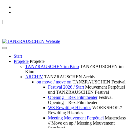
|
TANZRAUSCHEN Wuppertal
we live future now
Start
Projekte
Projekte
TANZRAUSCHEN im Kino
TANZRAUSCHEN im
Kino
ARCHIV
TANZRAUSCHEN Archiv
on move / move on
TANZRAUSCHEN Festival
Festival 2026 / Start
Mouvement Perpétuel
und TANZRAUSCHEN Festival
Opening – Rex-Filmtheater
Festival
Opening – Rex-Filmtheater
WS Rewriting Histories
WORKSHOP //
Rewriting Histories.
Meeting Mouvement Perpétuel
Masterclass
// Move on up / Meeting Mouvement