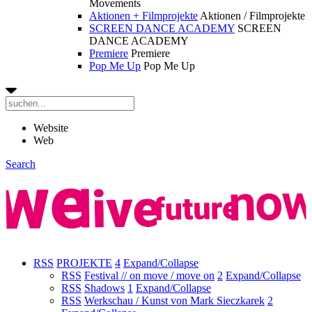
Movements
Aktionen + Filmprojekte
Aktionen / Filmprojekte
SCREEN DANCE ACADEMY
SCREEN
DANCE ACADEMY
Premiere
Premiere
Pop Me Up
Pop Me Up
Website
Web
Search
RSS
PROJEKTE
4
Expand/Collapse
RSS
Festival // on move / move on
2
Expand/Collapse
RSS
Shadows
1
Expand/Collapse
RSS
Werkschau / Kunst von Mark Sieczkarek
2