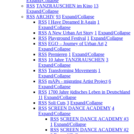
Expand/Collapse
RSS
TANZRAUSCHEN im Kino
13
Expand/Collapse
RSS
ARCHIV
93
Expand/Collapse
RSS
I Have Dreamed It Again
1
Expand/Collapse
RSS
A New Urban Art Story
1
Expand/Collapse
RSS
Playground Festival
1
Expand/Collapse
RSS
EGO – Journey of Urban Art
2
Expand/Collapse
RSS
Premieren
1
Expand/Collapse
RSS
10 Jahre TANZRAUSCHEN
3
Expand/Collapse
RSS
Transforming Movements
1
Expand/Collapse
RSS
mAPs - migrating Artist Project
6
Expand/Collapse
RSS
1700 Jahre jüdisches Leben in Deutschland
11
Expand/Collapse
RSS
Soli Cuts
3
Expand/Collapse
RSS
SCREEN DANCE ACADEMY
4
Expand/Collapse
RSS
SCREEN DANCE ACADEMY #3
1
Expand/Collapse
RSS
SCREEN DANCE ACADEMY #2