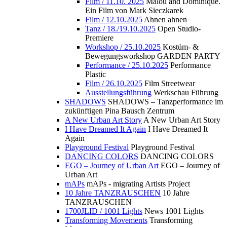
Film / 11.10. 2025
Malou and Dominique.
Ein Film von Mark Sieczkarek
Film / 12.10.2025
Ahnen ahnen
Tanz / 18./19.10.2025
Open Studio-
Premiere
Workshop / 25.10.2025
Kostüm- &
Bewegungsworkshop GARDEN PARTY
Performance / 25.10.2025
Performance
Plastic
Film / 26.10.2025
Film Streetwear
Ausstellungsführung
Werkschau Führung
SHADOWS
SHADOWS – Tanzperformance im
zukünftigen Pina Bausch Zentrum
A New Urban Art Story
A New Urban Art Story
I Have Dreamed It Again
I Have Dreamed It
Again
Playground Festival
Playground Festival
DANCING COLORS
DANCING COLORS
EGO – Journey of Urban Art
EGO – Journey of
Urban Art
mAPs
mAPs - migrating Artists Project
10 Jahre TANZRAUSCHEN
10 Jahre
TANZRAUSCHEN
1700JLID / 1001 Lights
News 1001 Lights
Transforming Movements
Transforming