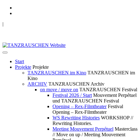
|
TANZRAUSCHEN Wuppertal
we live future now
Start
Projekte
Projekte
TANZRAUSCHEN im Kino
TANZRAUSCHEN im
Kino
ARCHIV
TANZRAUSCHEN Archiv
on move / move on
TANZRAUSCHEN Festival
Festival 2026 / Start
Mouvement Perpétuel
und TANZRAUSCHEN Festival
Opening – Rex-Filmtheater
Festival
Opening – Rex-Filmtheater
WS Rewriting Histories
WORKSHOP //
Rewriting Histories.
Meeting Mouvement Perpétuel
Masterclass
// Move on up / Meeting Mouvement