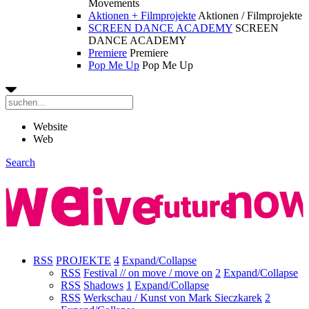
Movements
Aktionen + Filmprojekte
Aktionen / Filmprojekte
SCREEN DANCE ACADEMY
SCREEN
DANCE ACADEMY
Premiere
Premiere
Pop Me Up
Pop Me Up
Website
Web
Search
RSS
PROJEKTE
4
Expand/Collapse
RSS
Festival // on move / move on
2
Expand/Collapse
RSS
Shadows
1
Expand/Collapse
RSS
Werkschau / Kunst von Mark Sieczkarek
2