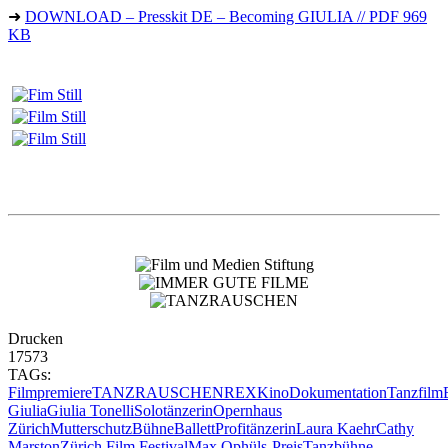
➜
DOWNLOAD – Presskit DE – Becoming GIULIA // PDF 969
KB
Drucken
17573
TAGs:
Filmpremiere
TANZRAUSCHEN
REX
Kino
Dokumentation
Tanzfilm
Giulia
Giulia Tonelli
Solotänzerin
Opernhaus
Zürich
Mutterschutz
Bühne
Ballett
Profitänzerin
Laura Kaehr
Cathy
Marston
Zürich Film Festival
Max Ophüls-Preis
Tanzbühne