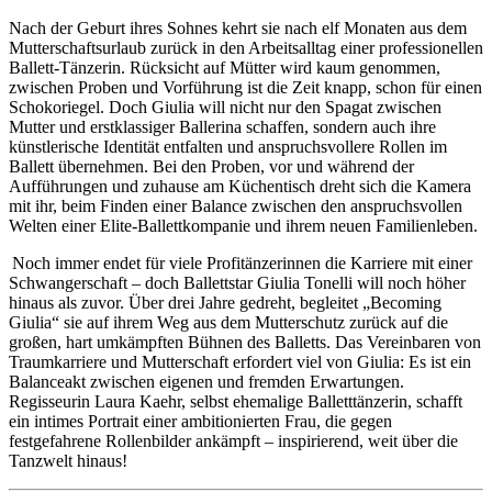
Nach der Geburt ihres Sohnes kehrt sie nach elf Monaten aus dem
Mutterschaftsurlaub zurück in den Arbeitsalltag einer professionellen
Ballett-Tänzerin. Rücksicht auf Mütter wird kaum genommen,
zwischen Proben und Vorführung ist die Zeit knapp, schon für einen
Schokoriegel. Doch Giulia will nicht nur den Spagat zwischen
Mutter und erstklassiger Ballerina schaffen, sondern auch ihre
künstlerische Identität entfalten und anspruchsvollere Rollen im
Ballett übernehmen. Bei den Proben, vor und während der
Aufführungen und zuhause am Küchentisch dreht sich die Kamera
mit ihr, beim Finden einer Balance zwischen den anspruchsvollen
Welten einer Elite-Ballettkompanie und ihrem neuen Familienleben.
Noch immer endet für viele Profitänzerinnen die Karriere mit einer
Schwangerschaft – doch Ballettstar Giulia Tonelli will noch höher
hinaus als zuvor. Über drei Jahre gedreht, begleitet „Becoming
Giulia“ sie auf ihrem Weg aus dem Mutterschutz zurück auf die
großen, hart umkämpften Bühnen des Balletts. Das Vereinbaren von
Traumkarriere und Mutterschaft erfordert viel von Giulia: Es ist ein
Balanceakt zwischen eigenen und fremden Erwartungen.
Regisseurin Laura Kaehr, selbst ehemalige Balletttänzerin, schafft
ein intimes Portrait einer ambitionierten Frau, die gegen
festgefahrene Rollenbilder ankämpft – inspirierend, weit über die
Tanzwelt hinaus!