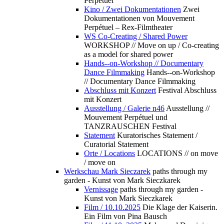
Perpétuel
Kino / Zwei Dokumentationen
Zwei
Dokumentationen von Mouvement
Perpétuel – Rex-Filmtheater
WS Co-Creating / Shared Power
WORKSHOP // Move on up / Co-creating
as a model for shared power
Hands--on-Workshop // Documentary
Dance Filmmaking
Hands--on-Workshop
// Documentary Dance Filmmaking
Abschluss mit Konzert
Festival Abschluss
mit Konzert
Ausstellung / Galerie n46
Ausstellung //
Mouvement Perpétuel und
TANZRAUSCHEN Festival
Statement
Kuratorisches Statement /
Curatorial Statement
Orte / Locations
LOCATIONS // on move
/ move on
Werkschau Mark Sieczarek
paths through my
garden - Kunst von Mark Sieczkarek
Vernissage
paths through my garden -
Kunst von Mark Sieczkarek
Film / 10.10.2025
Die Klage der Kaiserin.
Ein Film von Pina Bausch