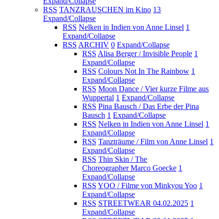
Expand/Collapse
RSS
TANZRAUSCHEN im Kino
13
Expand/Collapse
RSS
Nelken in Indien von Anne Linsel
1
Expand/Collapse
RSS
ARCHIV
0
Expand/Collapse
RSS
Alisa Berger / Invisible People
1
Expand/Collapse
RSS
Colours Not In The Rainbow
1
Expand/Collapse
RSS
Moon Dance / Vier kurze Filme aus
Wuppertal
1
Expand/Collapse
RSS
Pina Bausch / Das Erbe der Pina
Bausch
1
Expand/Collapse
RSS
Nelken in Indien von Anne Linsel
1
Expand/Collapse
RSS
Tanzträume / Film von Anne Linsel
1
Expand/Collapse
RSS
Thin Skin / The
Choreographer Marco Goecke
1
Expand/Collapse
RSS
YOO / Filme von Minkyou Yoo
1
Expand/Collapse
RSS
STREETWEAR 04.02.2025
1
Expand/Collapse