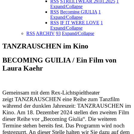
RSS
STREETWEAR 29.01.2025
1
Expand/Collapse
RSS
Becoming GIULIA
1
Expand/Collapse
RSS
IF IT WERE LOVE
1
Expand/Collapse
RSS
ARCHIV
93
Expand/Collapse
TANZRAUSCHEN im Kino
BECOMING GUILIA / Ein Film von
Laura Kaehr
Gemeinsam mit dem Rex-Lichtspieltheater
zeigt TANZRAUSCHEN eine Reihe zum Tanzfilm
während der dunklen Jahreszeit: TANZRAUSCHEN im
Kino. Am 18. Dezember 2024 stellen den zweiten Film
dieser Reihe vor „Becoming Giulia“. Die weiteren
Termine stehen bereits fest. Das Programm wird noch
festgezurrt. An dieser Stelle halten wir Sie dazu auf dem