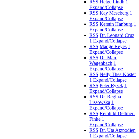
RSS
Helge Lindh
1
Expand/Collapse
RSS
Kay Meseberg
1
Expand/Collapse
RSS
Kerstin Hanburg
1
Expand/Collapse
RSS
Dr. Leonard Cruz
1
Expand/Collapse
RSS
Madge Reyes
1
Expand/Collapse
RSS
Dr. Marc
Wagenbach
1
Expand/Collapse
RSS
Nelly Thea Köster
1
Expand/Collapse
RSS
Peter Ryzek
1
Expand/Collapse
RSS
Dr. Regina
Lissowska
1
Expand/Collapse
RSS
Reinhild Dettmer-
Finke
1
Expand/Collapse
RSS
Dr. Uta Atzpodien
1
Expand/Collapse