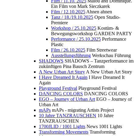
Film / 11.10. 2025
Malou and Dominique.
Ein Film von Mark Sieczkarek
Film / 12.10.2025
Ahnen ahnen
Tanz / 18./19.10.2025
Open Studio-
Premiere
Workshop / 25.10.2025
Kostüm- &
Bewegungsworkshop GARDEN PARTY
Performance / 25.10.2025
Performance
Plastic
Film / 26.10.2025
Film Streetwear
Ausstellungsführung
Werkschau Führung
SHADOWS
SHADOWS – Tanzperformance im
zukünftigen Pina Bausch Zentrum
A New Urban Art Story
A New Urban Art Story
I Have Dreamed It Again
I Have Dreamed It
Again
Playground Festival
Playground Festival
DANCING COLORS
DANCING COLORS
EGO – Journey of Urban Art
EGO – Journey of
Urban Art
mAPs
mAPs - migrating Artists Project
10 Jahre TANZRAUSCHEN
10 Jahre
TANZRAUSCHEN
1700JLID / 1001 Lights
News 1001 Lights
Transforming Movements
Transforming