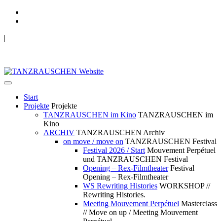
|
TANZRAUSCHEN Wuppertal
we live future now
Start
Projekte
Projekte
TANZRAUSCHEN im Kino
TANZRAUSCHEN im
Kino
ARCHIV
TANZRAUSCHEN Archiv
on move / move on
TANZRAUSCHEN Festival
Festival 2026 / Start
Mouvement Perpétuel
und TANZRAUSCHEN Festival
Opening – Rex-Filmtheater
Festival
Opening – Rex-Filmtheater
WS Rewriting Histories
WORKSHOP //
Rewriting Histories.
Meeting Mouvement Perpétuel
Masterclass
// Move on up / Meeting Mouvement