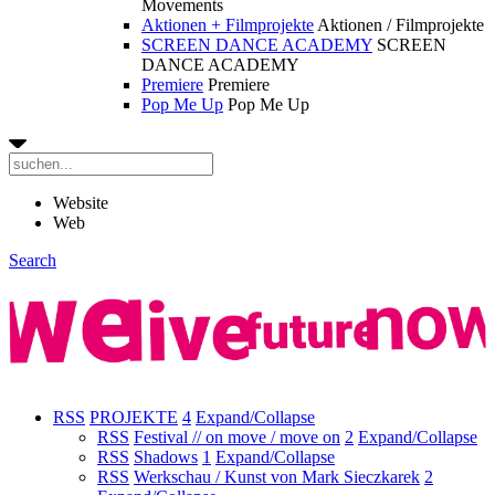
Movements
Aktionen + Filmprojekte
Aktionen / Filmprojekte
SCREEN DANCE ACADEMY
SCREEN
DANCE ACADEMY
Premiere
Premiere
Pop Me Up
Pop Me Up
Website
Web
Search
RSS
PROJEKTE
4
Expand/Collapse
RSS
Festival // on move / move on
2
Expand/Collapse
RSS
Shadows
1
Expand/Collapse
RSS
Werkschau / Kunst von Mark Sieczkarek
2