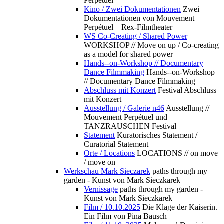
Perpétuel
Kino / Zwei Dokumentationen
Zwei
Dokumentationen von Mouvement
Perpétuel – Rex-Filmtheater
WS Co-Creating / Shared Power
WORKSHOP // Move on up / Co-creating
as a model for shared power
Hands--on-Workshop // Documentary
Dance Filmmaking
Hands--on-Workshop
// Documentary Dance Filmmaking
Abschluss mit Konzert
Festival Abschluss
mit Konzert
Ausstellung / Galerie n46
Ausstellung //
Mouvement Perpétuel und
TANZRAUSCHEN Festival
Statement
Kuratorisches Statement /
Curatorial Statement
Orte / Locations
LOCATIONS // on move
/ move on
Werkschau Mark Sieczarek
paths through my
garden - Kunst von Mark Sieczkarek
Vernissage
paths through my garden -
Kunst von Mark Sieczkarek
Film / 10.10.2025
Die Klage der Kaiserin.
Ein Film von Pina Bausch