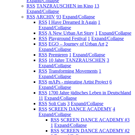
Expand/Collapse
RSS
TANZRAUSCHEN im Kino
13
Expand/Collapse
RSS
ARCHIV
93
Expand/Collapse
RSS
I Have Dreamed It Again
1
Expand/Collapse
RSS
A New Urban Art Story
1
Expand/Collapse
RSS
Playground Festival
1
Expand/Collapse
RSS
EGO – Journey of Urban Art
2
Expand/Collapse
RSS
Premieren
1
Expand/Collapse
RSS
10 Jahre TANZRAUSCHEN
3
Expand/Collapse
RSS
Transforming Movements
1
Expand/Collapse
RSS
mAPs - migrating Artist Project
6
Expand/Collapse
RSS
1700 Jahre jüdisches Leben in Deutschland
11
Expand/Collapse
RSS
Soli Cuts
3
Expand/Collapse
RSS
SCREEN DANCE ACADEMY
4
Expand/Collapse
RSS
SCREEN DANCE ACADEMY #3
1
Expand/Collapse
RSS
SCREEN DANCE ACADEMY #2