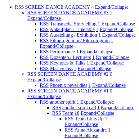
RSS
SCREEN DANCE ACADEMY
4
Expand/Collapse
RSS
SCREEN DANCE ACADEMY #3
1
Expand/Collapse
RSS
Transmedia Storytelling
1
Expand/Collapse
RSS
Ablaufplan / Timetable
1
Expand/Collapse
RSS
Ausstellung / Exhibition
1
Expand/Collapse
RSS
Filmprogramm / Film program
1
Expand/Collapse
RSS
Performance
1
Expand/Collapse
RSS
Dozenten / Lecturers
1
Expand/Collapse
RSS
Keynotes & Talks
1
Expand/Collapse
RSS
Masterclass
1
Expand/Collapse
RSS
SCREEN DANCE ACADEMY #2
0
Expand/Collapse
RSS
Phoenix never dies
1
Expand/Collapse
RSS
SCREEN DANCE ACADEMY #1
0
Expand/Collapse
RSS
another spirit
1
Expand/Collapse
RSS
another spirit call
1
Expand/Collapse
RSS
Team
18
Expand/Collapse
RSS
Team Line-Up
1
Expand/Collapse
RSS
Anna Alexandre
1
Expand/Collapse