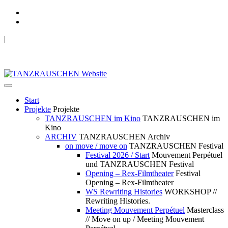
|
TANZRAUSCHEN Wuppertal
we live future now
Start
Projekte
Projekte
TANZRAUSCHEN im Kino
TANZRAUSCHEN im
Kino
ARCHIV
TANZRAUSCHEN Archiv
on move / move on
TANZRAUSCHEN Festival
Festival 2026 / Start
Mouvement Perpétuel
und TANZRAUSCHEN Festival
Opening – Rex-Filmtheater
Festival
Opening – Rex-Filmtheater
WS Rewriting Histories
WORKSHOP //
Rewriting Histories.
Meeting Mouvement Perpétuel
Masterclass
// Move on up / Meeting Mouvement