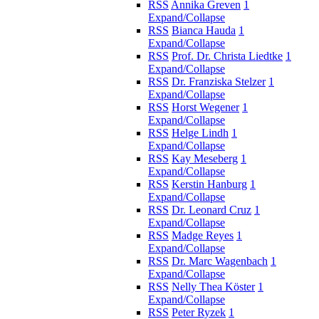
RSS
Annika Greven
1
Expand/Collapse
RSS
Bianca Hauda
1
Expand/Collapse
RSS
Prof. Dr. Christa Liedtke
1
Expand/Collapse
RSS
Dr. Franziska Stelzer
1
Expand/Collapse
RSS
Horst Wegener
1
Expand/Collapse
RSS
Helge Lindh
1
Expand/Collapse
RSS
Kay Meseberg
1
Expand/Collapse
RSS
Kerstin Hanburg
1
Expand/Collapse
RSS
Dr. Leonard Cruz
1
Expand/Collapse
RSS
Madge Reyes
1
Expand/Collapse
RSS
Dr. Marc Wagenbach
1
Expand/Collapse
RSS
Nelly Thea Köster
1
Expand/Collapse
RSS
Peter Ryzek
1