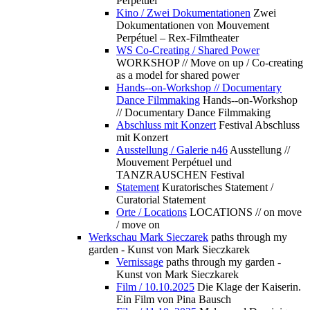
Perpétuel
Kino / Zwei Dokumentationen
Zwei
Dokumentationen von Mouvement
Perpétuel – Rex-Filmtheater
WS Co-Creating / Shared Power
WORKSHOP // Move on up / Co-creating
as a model for shared power
Hands--on-Workshop // Documentary
Dance Filmmaking
Hands--on-Workshop
// Documentary Dance Filmmaking
Abschluss mit Konzert
Festival Abschluss
mit Konzert
Ausstellung / Galerie n46
Ausstellung //
Mouvement Perpétuel und
TANZRAUSCHEN Festival
Statement
Kuratorisches Statement /
Curatorial Statement
Orte / Locations
LOCATIONS // on move
/ move on
Werkschau Mark Sieczarek
paths through my
garden - Kunst von Mark Sieczkarek
Vernissage
paths through my garden -
Kunst von Mark Sieczkarek
Film / 10.10.2025
Die Klage der Kaiserin.
Ein Film von Pina Bausch