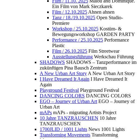
Film / 11.10. 2025
Malou and Dominique.
Ein Film von Mark Sieczkarek
Film / 12.10.2025
Ahnen ahnen
Tanz / 18./19.10.2025
Open Studio-
Premiere
Workshop / 25.10.2025
Kostüm- &
Bewegungsworkshop GARDEN PARTY
Performance / 25.10.2025
Performance
Plastic
Film / 26.10.2025
Film Streetwear
Ausstellungsführung
Werkschau Führung
SHADOWS
SHADOWS – Tanzperformance im
zukünftigen Pina Bausch Zentrum
A New Urban Art Story
A New Urban Art Story
I Have Dreamed It Again
I Have Dreamed It
Again
Playground Festival
Playground Festival
DANCING COLORS
DANCING COLORS
EGO – Journey of Urban Art
EGO – Journey of
Urban Art
mAPs
mAPs - migrating Artists Project
10 Jahre TANZRAUSCHEN
10 Jahre
TANZRAUSCHEN
1700JLID / 1001 Lights
News 1001 Lights
Transforming Movements
Transforming