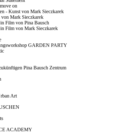
ial Statement
 move on
en - Kunst von Mark Sieczkarek
t von Mark Sieczkarek
Ein Film von Pina Bausch
in Film von Mark Sieczkarek
e
gungsworkshop GARDEN PARTY
ic
künftigen Pina Bausch Zentrum
n
rban Art
AUSCHEN
ts
CE ACADEMY