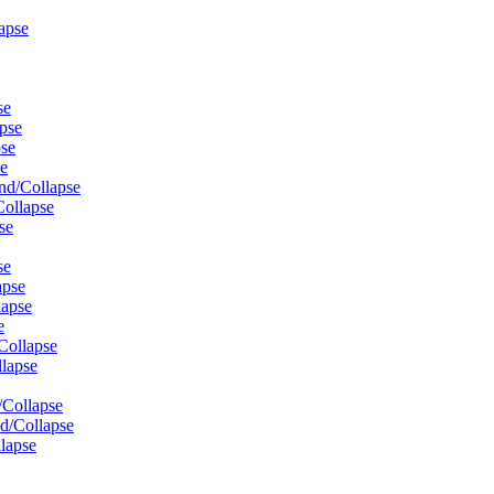
apse
se
pse
se
e
nd/Collapse
ollapse
se
se
apse
lapse
e
Collapse
lapse
Collapse
d/Collapse
lapse