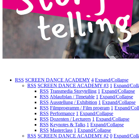
RSS
SCREEN DANCE ACADEMY
4
Expand/Collapse
RSS
SCREEN DANCE ACADEMY #3
1
Expand/Coll
RSS
Transmedia Storytelling
1
Expand/Collapse
RSS
Ablaufplan / Timetable
1
Expand/Collapse
RSS
Ausstellung / Exhibition
1
Expand/Collapse
RSS
Filmprogramm / Film program
1
Expand/Col
RSS
Performance
1
Expand/Collapse
RSS
Dozenten / Lecturers
1
Expand/Collapse
RSS
Keynotes & Talks
1
Expand/Collapse
RSS
Masterclass
1
Expand/Collapse
RSS
SCREEN DANCE ACADEMY #2
0
Expand/Coll