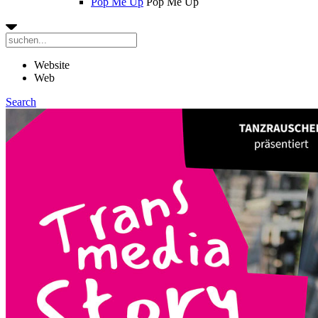
Pop Me Up
Pop Me Up
Website
Web
Search