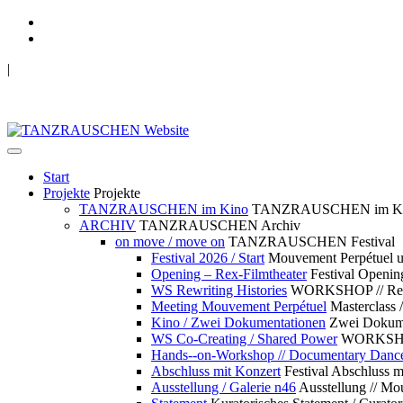
|
TANZRAUSCHEN Wuppertal
we live future now
Start
Projekte
Projekte
TANZRAUSCHEN im Kino
TANZRAUSCHEN im K
ARCHIV
TANZRAUSCHEN Archiv
on move / move on
TANZRAUSCHEN Festival
Festival 2026 / Start
Mouvement Perpétue
Opening – Rex-Filmtheater
Festival Openin
WS Rewriting Histories
WORKSHOP // Rewri
Meeting Mouvement Perpétuel
Masterclass
Kino / Zwei Dokumentationen
Zwei Dokume
WS Co-Creating / Shared Power
WORKSHOP 
Hands--on-Workshop // Documentary Danc
Abschluss mit Konzert
Festival Abschluss m
Ausstellung / Galerie n46
Ausstellung // 