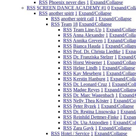
RSS
Phoenix never dies
1
Expand/Collapse
RSS
SCREEN DANCE ACADEMY #1
0
Expand/Coll
RSS
another spirit
1
Expand/Collapse
RSS
another spirit call
1
Expand/Collapse
RSS
Team
18
Expand/Collapse
RSS
Team Line-Up
1
Expand/Collap
RSS
Anna Alexandre
1
Expand/Colla
RSS
Annika Greven
1
Expand/Collap
RSS
Bianca Hauda
1
Expand/Collaps
RSS
Prof. Dr. Christa Liedtke
1
Expa
RSS
Dr. Franziska Stelzer
1
Expand/C
RSS
Horst Wegener
1
Expand/Collap
RSS
Helge Lindh
1
Expand/Collapse
RSS
Kay Meseberg
1
Expand/Collap
RSS
Kerstin Hanburg
1
Expand/Coll
RSS
Dr. Leonard Cruz
1
Expand/Col
RSS
Madge Reyes
1
Expand/Collaps
RSS
Dr. Marc Wagenbach
1
Expand/
RSS
Nelly Thea Köster
1
Expand/Col
RSS
Peter Ryzek
1
Expand/Collapse
RSS
Dr. Regina Lissowska
1
Expand/
RSS
Reinhild Dettmer-Finke
1
Expan
RSS
Dr. Uta Atzpodien
1
Expand/Col
RSS
Zara Gayk
1
Expand/Collapse
RSS
Hotel / Service
1
Expand/Collapse