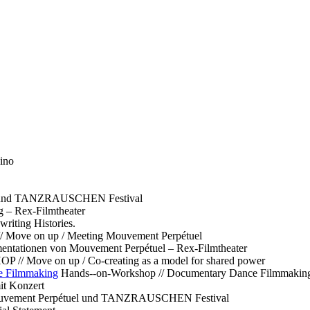
ino
l und TANZRAUSCHEN Festival
g – Rex-Filmtheater
ting Histories.
 // Move on up / Meeting Mouvement Perpétuel
ntationen von Mouvement Perpétuel – Rex-Filmtheater
// Move on up / Co-creating as a model for shared power
e Filmmaking
Hands--on-Workshop // Documentary Dance Filmmakin
it Konzert
Mouvement Perpétuel und TANZRAUSCHEN Festival