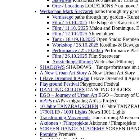
Statement
Kuratorisches Statement / Curator
Orte / Locations
LOCATIONS // on move /
Werkschau Mark Sieczarek
paths through my gard
Vernissage
paths through my garden - Kuns
Film / 10.10.2025
Die Klage der Kaiserin. 
Film / 11.10. 2025
Malou and Dominique. E
Film / 12.10.2025
Ahnen ahnen
Tanz / 18./19.10.2025
Open Studio-Premier
Workshop / 25.10.2025
Kostüm- & Bewe
Performance / 25.10.2025
Performance Plast
Film / 26.10.2025
Film Streetwear
Ausstellungsführung
Werkschau Führung
SHADOWS
SHADOWS – Tanzperformance im zu
A New Urban Art Story
A New Urban Art Story
I Have Dreamed It Again
I Have Dreamed It Agai
Playground Festival
Playground Festival
DANCING COLORS
DANCING COLORS
EGO – Journey of Urban Art
EGO – Journey of U
mAPs
mAPs - migrating Artists Project
10 Jahre TANZRAUSCHEN
10 Jahre TANZR
1700JLID / 1001 Lights
News 1001 Lights
Transforming Movements
Transforming Movemen
Aktionen + Filmprojekte
Aktionen / Filmprojekte
SCREEN DANCE ACADEMY
SCREEN DAN
Premiere
Premiere