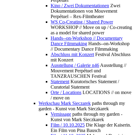
Perpétuel
Kino / Zwei Dokumentationen
Zwei
Dokumentationen von Mouvement
Perpétuel – Rex-Filmtheater
WS Co-Creating / Shared Power
WORKSHOP // Move on up / Co-creating
as a model for shared power
Hands--on-Workshop // Documentary
Dance Filmmaking
Hands--on-Workshop
// Documentary Dance Filmmaking
Abschluss mit Konzert
Festival Abschluss
mit Konzert
Ausstellung / Galerie n46
Ausstellung //
Mouvement Perpétuel und
TANZRAUSCHEN Festival
Statement
Kuratorisches Statement /
Curatorial Statement
Orte / Locations
LOCATIONS // on move
/ move on
Werkschau Mark Sieczarek
paths through my
garden - Kunst von Mark Sieczkarek
Vernissage
paths through my garden -
Kunst von Mark Sieczkarek
Film / 10.10.2025
Die Klage der Kaiserin.
Ein Film von Pina Bausch