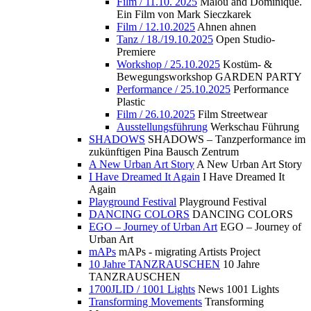
Film / 11.10. 2025
Malou and Dominique.
Ein Film von Mark Sieczkarek
Film / 12.10.2025
Ahnen ahnen
Tanz / 18./19.10.2025
Open Studio-
Premiere
Workshop / 25.10.2025
Kostüm- &
Bewegungsworkshop GARDEN PARTY
Performance / 25.10.2025
Performance
Plastic
Film / 26.10.2025
Film Streetwear
Ausstellungsführung
Werkschau Führung
SHADOWS
SHADOWS – Tanzperformance im
zukünftigen Pina Bausch Zentrum
A New Urban Art Story
A New Urban Art Story
I Have Dreamed It Again
I Have Dreamed It
Again
Playground Festival
Playground Festival
DANCING COLORS
DANCING COLORS
EGO – Journey of Urban Art
EGO – Journey of
Urban Art
mAPs
mAPs - migrating Artists Project
10 Jahre TANZRAUSCHEN
10 Jahre
TANZRAUSCHEN
1700JLID / 1001 Lights
News 1001 Lights
Transforming Movements
Transforming