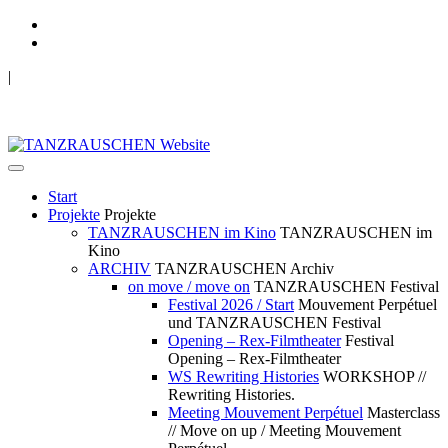
|
TANZRAUSCHEN Wuppertal
we live future now
Start
Projekte
Projekte
TANZRAUSCHEN im Kino
TANZRAUSCHEN im
Kino
ARCHIV
TANZRAUSCHEN Archiv
on move / move on
TANZRAUSCHEN Festival
Festival 2026 / Start
Mouvement Perpétuel
und TANZRAUSCHEN Festival
Opening – Rex-Filmtheater
Festival
Opening – Rex-Filmtheater
WS Rewriting Histories
WORKSHOP //
Rewriting Histories.
Meeting Mouvement Perpétuel
Masterclass
// Move on up / Meeting Mouvement