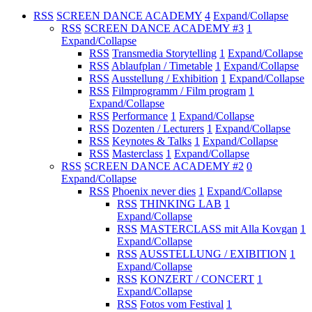
RSS
SCREEN DANCE ACADEMY
4
Expand/Collapse
RSS
SCREEN DANCE ACADEMY #3
1
Expand/Collapse
RSS
Transmedia Storytelling
1
Expand/Collapse
RSS
Ablaufplan / Timetable
1
Expand/Collapse
RSS
Ausstellung / Exhibition
1
Expand/Collapse
RSS
Filmprogramm / Film program
1
Expand/Collapse
RSS
Performance
1
Expand/Collapse
RSS
Dozenten / Lecturers
1
Expand/Collapse
RSS
Keynotes & Talks
1
Expand/Collapse
RSS
Masterclass
1
Expand/Collapse
RSS
SCREEN DANCE ACADEMY #2
0
Expand/Collapse
RSS
Phoenix never dies
1
Expand/Collapse
RSS
THINKING LAB
1
Expand/Collapse
RSS
MASTERCLASS mit Alla Kovgan
1
Expand/Collapse
RSS
AUSSTELLUNG / EXIBITION
1
Expand/Collapse
RSS
KONZERT / CONCERT
1
Expand/Collapse
RSS
Fotos vom Festival
1