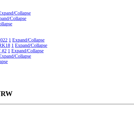
Expand/Collapse
pand/Collapse
llapse
2022
1
Expand/Collapse
ERK18
1
Expand/Collapse
 #2
1
Expand/Collapse
Expand/Collapse
apse
 NRW