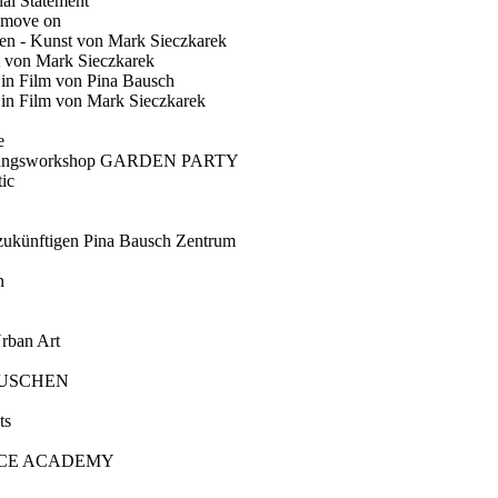
ial Statement
 move on
en - Kunst von Mark Sieczkarek
t von Mark Sieczkarek
Ein Film von Pina Bausch
in Film von Mark Sieczkarek
e
gungsworkshop GARDEN PARTY
ic
künftigen Pina Bausch Zentrum
n
rban Art
AUSCHEN
ts
CE ACADEMY