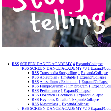
RSS
SCREEN DANCE ACADEMY
4
Expand/Collapse
RSS
SCREEN DANCE ACADEMY #3
1
Expand/Coll
RSS
Transmedia Storytelling
1
Expand/Collapse
RSS
Ablaufplan / Timetable
1
Expand/Collapse
RSS
Ausstellung / Exhibition
1
Expand/Collapse
RSS
Filmprogramm / Film program
1
Expand/Col
RSS
Performance
1
Expand/Collapse
RSS
Dozenten / Lecturers
1
Expand/Collapse
RSS
Keynotes & Talks
1
Expand/Collapse
RSS
Masterclass
1
Expand/Collapse
RSS
SCREEN DANCE ACADEMY #2
0
Expand/Coll