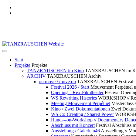
|
TANZRAUSCHEN Wuppertal
we live future now
Start
Projekte
Projekte
TANZRAUSCHEN im Kino
TANZRAUSCHEN im K
ARCHIV
TANZRAUSCHEN Archiv
on move / move on
TANZRAUSCHEN Festival
Festival 2026 / Start
Mouvement Perpétue
Opening – Rex-Filmtheater
Festival Openin
WS Rewriting Histories
WORKSHOP // Rewri
Meeting Mouvement Perpétuel
Masterclass
Kino / Zwei Dokumentationen
Zwei Dokume
WS Co-Creating / Shared Power
WORKSHOP 
Hands--on-Workshop // Documentary Danc
Abschluss mit Konzert
Festival Abschluss m
Ausstellung / Galerie n46
Ausstellung // 