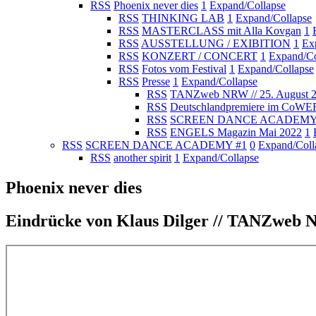
RSS
Phoenix never dies
1
Expand/Collapse
RSS
THINKING LAB
1
Expand/Collapse
RSS
MASTERCLASS mit Alla Kovgan
1
RSS
AUSSTELLUNG / EXIBITION
1
Ex
RSS
KONZERT / CONCERT
1
Expand/Co
RSS
Fotos vom Festival
1
Expand/Collapse
RSS
Presse
1
Expand/Collapse
RSS
TANZweb NRW // 25. August 
RSS
Deutschlandpremiere im CoW
RSS
SCREEN DANCE ACADEMY
RSS
ENGELS Magazin Mai 2022
1
RSS
SCREEN DANCE ACADEMY #1
0
Expand/Coll
RSS
another spirit
1
Expand/Collapse
Phoenix never dies
Eindrücke von Klaus Dilger // TANZweb