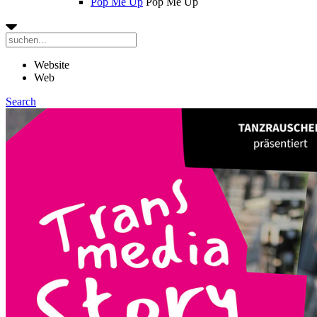
Pop Me Up
Pop Me Up
Website
Web
Search