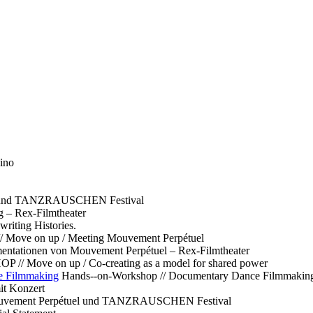
ino
l und TANZRAUSCHEN Festival
g – Rex-Filmtheater
ting Histories.
 // Move on up / Meeting Mouvement Perpétuel
ntationen von Mouvement Perpétuel – Rex-Filmtheater
// Move on up / Co-creating as a model for shared power
e Filmmaking
Hands--on-Workshop // Documentary Dance Filmmakin
it Konzert
Mouvement Perpétuel und TANZRAUSCHEN Festival