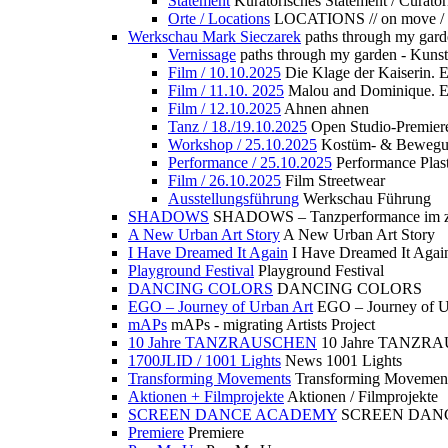
Statement
Kuratorisches Statement / Curator
Orte / Locations
LOCATIONS // on move /
Werkschau Mark Sieczarek
paths through my gard
Vernissage
paths through my garden - Kuns
Film / 10.10.2025
Die Klage der Kaiserin. 
Film / 11.10. 2025
Malou and Dominique. E
Film / 12.10.2025
Ahnen ahnen
Tanz / 18./19.10.2025
Open Studio-Premier
Workshop / 25.10.2025
Kostüm- & Bewe
Performance / 25.10.2025
Performance Plast
Film / 26.10.2025
Film Streetwear
Ausstellungsführung
Werkschau Führung
SHADOWS
SHADOWS – Tanzperformance im zu
A New Urban Art Story
A New Urban Art Story
I Have Dreamed It Again
I Have Dreamed It Agai
Playground Festival
Playground Festival
DANCING COLORS
DANCING COLORS
EGO – Journey of Urban Art
EGO – Journey of U
mAPs
mAPs - migrating Artists Project
10 Jahre TANZRAUSCHEN
10 Jahre TANZR
1700JLID / 1001 Lights
News 1001 Lights
Transforming Movements
Transforming Movemen
Aktionen + Filmprojekte
Aktionen / Filmprojekte
SCREEN DANCE ACADEMY
SCREEN DAN
Premiere
Premiere