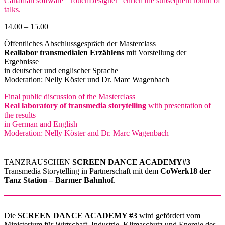
Canadian software "TouchDesigner" enrich the subsequent round of
talks.
14.00 – 15.00
Öffentliches Abschlussgespräch der Masterclass
Reallabor transmedialen Erzählens
mit Vorstellung der
Ergebnisse
in deutscher und englischer Sprache
Moderation: Nelly Köster und Dr. Marc Wagenbach
Final public discussion of the Masterclass
Real laboratory of transmedia storytelling
with presentation of
the results
in German and English
Moderation: Nelly Köster and Dr. Marc Wagenbach
TANZRAUSCHEN
SCREEN DANCE ACADEMY#3
Transmedia Storytelling in Partnerschaft mit dem
CoWerk18 der
Tanz Station – Barmer Bahnhof
.
Die
SCREEN DANCE ACADEMY #3
wird gefördert vom
Ministerium für Wirtschaft, Industrie, Klimaschutz und Energie des