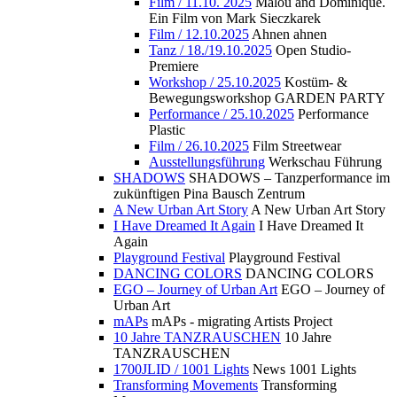
Film / 11.10. 2025
Malou and Dominique.
Ein Film von Mark Sieczkarek
Film / 12.10.2025
Ahnen ahnen
Tanz / 18./19.10.2025
Open Studio-
Premiere
Workshop / 25.10.2025
Kostüm- &
Bewegungsworkshop GARDEN PARTY
Performance / 25.10.2025
Performance
Plastic
Film / 26.10.2025
Film Streetwear
Ausstellungsführung
Werkschau Führung
SHADOWS
SHADOWS – Tanzperformance im
zukünftigen Pina Bausch Zentrum
A New Urban Art Story
A New Urban Art Story
I Have Dreamed It Again
I Have Dreamed It
Again
Playground Festival
Playground Festival
DANCING COLORS
DANCING COLORS
EGO – Journey of Urban Art
EGO – Journey of
Urban Art
mAPs
mAPs - migrating Artists Project
10 Jahre TANZRAUSCHEN
10 Jahre
TANZRAUSCHEN
1700JLID / 1001 Lights
News 1001 Lights
Transforming Movements
Transforming