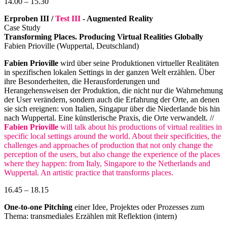
14.00 – 15.30
Erproben III /
Test III
- Augmented Reality
Case Study
Transforming Places. Producing Virtual Realities Globally
Fabien Prioville (Wuppertal, Deutschland)
Fabien Prioville
wird über seine Produktionen virtueller Realitäten
in spezifischen lokalen Settings in der ganzen Welt erzählen. Über
ihre Besonderheiten, die Herausforderungen und
Herangehensweisen der Produktion, die nicht nur die Wahrnehmung
der User verändern, sondern auch die Erfahrung der Orte, an denen
sie sich ereignen: von Italien, Singapur über die Niederlande bis hin
nach Wuppertal. Eine künstlerische Praxis, die Orte verwandelt. //
Fabien Prioville
will talk about his productions of virtual realities in
specific local settings around the world. About their specificities, the
challenges and approaches of production that not only change the
perception of the users, but also change the experience of the places
where they happen: from Italy, Singapore to the Netherlands and
Wuppertal. An artistic practice that transforms places.
16.45 – 18.15
One-to-one Pitching
einer Idee, Projektes oder Prozesses zum
Thema: transmediales Erzählen mit Reflektion (intern)