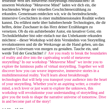
fesselnde Welt des Metaverse-Storytellings einzutauchen? In
unserem Workshop "Metaverse Mind" laden wir dich ein, die
leuchtenden Wege der virtuellen Geschichtenerzählung zu
erkunden. Gemeinsam entdecken wir, wie du beeindruckende,
immersive Geschichten in einer multidimensionalen Realität weben
kannst. Du erfährst mehr über bahnbrechende Technologien, die dir
helfen, deine Zuschauer in das Herz deiner Erzählungen zu
versetzen. Ob du ein aufstrebender Autor, ein kreativer Geist, ein
Technikliebhaber bist oder einfach nur das Unbekannte erkunden
möchtest – dieser Workshop wird dein Verständnis von Storytelling
revolutionieren und dir die Werkzeuge an die Hand geben, um das
narrative Universum von morgen zu gestalten. Tauche ein, und
werde Teil der Geschichte! //
Are you ready to break the boundaries
of reality and dive into the captivating world of metaverse
storytelling? In our workshop "Metaverse Mind" we invite you to
explore the luminous paths of virtual storytelling. Together we will
discover how you can weave impressive, immersive stories in a
multidimensional reality. You'll learn about breakthrough
technologies that will help you transport your audience into the heart
of your storytelling. Whether you're an aspiring writer, a creative
mind, a tech lover or just want to explore the unknown, this
workshop will revolutionise your understanding of storytelling and
give you the tools to shape the narrative universe of tomorrow. Dive
in and become part of the story!