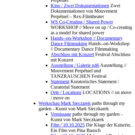
Perpétuel
Kino / Zwei Dokumentationen
Zwei
Dokumentationen von Mouvement
Perpétuel – Rex-Filmtheater
WS Co-Creating / Shared Power
WORKSHOP // Move on up / Co-creating
as a model for shared power
Hands--on-Workshop // Documentary
Dance Filmmaking
Hands--on-Workshop
// Documentary Dance Filmmaking
Abschluss mit Konzert
Festival Abschluss
mit Konzert
Ausstellung / Galerie n46
Ausstellung //
Mouvement Perpétuel und
TANZRAUSCHEN Festival
Statement
Kuratorisches Statement /
Curatorial Statement
Orte / Locations
LOCATIONS // on move
/ move on
Werkschau Mark Sieczarek
paths through my
garden - Kunst von Mark Sieczkarek
Vernissage
paths through my garden -
Kunst von Mark Sieczkarek
Film / 10.10.2025
Die Klage der Kaiserin.
Ein Film von Pina Bausch