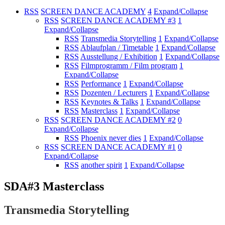
RSS
SCREEN DANCE ACADEMY
4
Expand/Collapse
RSS
SCREEN DANCE ACADEMY #3
1
Expand/Collapse
RSS
Transmedia Storytelling
1
Expand/Collapse
RSS
Ablaufplan / Timetable
1
Expand/Collapse
RSS
Ausstellung / Exhibition
1
Expand/Collapse
RSS
Filmprogramm / Film program
1
Expand/Collapse
RSS
Performance
1
Expand/Collapse
RSS
Dozenten / Lecturers
1
Expand/Collapse
RSS
Keynotes & Talks
1
Expand/Collapse
RSS
Masterclass
1
Expand/Collapse
RSS
SCREEN DANCE ACADEMY #2
0
Expand/Collapse
RSS
Phoenix never dies
1
Expand/Collapse
RSS
SCREEN DANCE ACADEMY #1
0
Expand/Collapse
RSS
another spirit
1
Expand/Collapse
SDA#3 Masterclass
Transmedia Storytelling