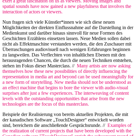
exert a great fascination on us as viewers. Moving images and
spatial sounds have now gained a new playfulness that involves the
interaction of actors or viewers.
Nun fragen sich viele Künstler*innen wie sich diese neuen
Möglichkeiten der direkten Einflussnahme auf die Darstellung in der
Medienkunst und darüber hinaus sinnvoll für neue Formen des
Geschichten Erzählens einsetzen lassen. Neue Medien sollen dabei
nicht als Effektmaschine verstanden werden, die den Zuschauer mit
Überraschungen audiovisuell nach wenigen Erfahrungen beginnen
zu langweilen. Das Verflechten von inhaltlichen Ebenen mit den
herausragenden Chancen, die durch die neuen Techniken entstehen,
stehen im Fokus dieser Masterclass. //
Many artists are now asking
themselves how these new possibilities of directly influencing the
representation in media art and beyond can be used meaningfully for
a new form of storytelling. New media should not be understood as
an effect machine that begins to bore the viewer with audio-visual
surprises after just a few experiences. The interweaving of content
levels with the outstanding opportunities that arise from the new
technologies are the focus of this masterclass.
Beispiele der Realisierung von bereits aktuellen Projekten, die mit
der kanadischen Software „TouchDesigner“ entwickelt worden
sind, bereichern die anschließende Gesprächsrunde. //
Examples of
the realization of current projects that have been developed with the