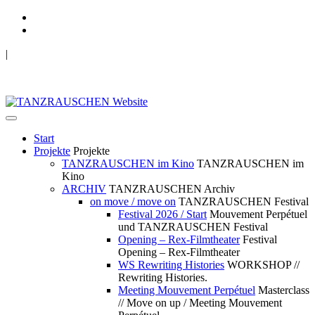
|
TANZRAUSCHEN Wuppertal
we live future now
Start
Projekte
Projekte
TANZRAUSCHEN im Kino
TANZRAUSCHEN im
Kino
ARCHIV
TANZRAUSCHEN Archiv
on move / move on
TANZRAUSCHEN Festival
Festival 2026 / Start
Mouvement Perpétuel
und TANZRAUSCHEN Festival
Opening – Rex-Filmtheater
Festival
Opening – Rex-Filmtheater
WS Rewriting Histories
WORKSHOP //
Rewriting Histories.
Meeting Mouvement Perpétuel
Masterclass
// Move on up / Meeting Mouvement