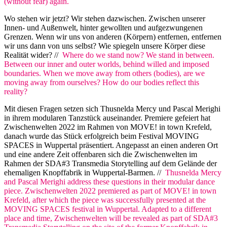
(without fear) again.
Wo stehen wir jetzt? Wir stehen dazwischen. Zwischen unserer
Innen- und Außenwelt, hinter gewollten und aufgezwungenen
Grenzen. Wenn wir uns von anderen (Körpern) entfernen, entfernen
wir uns dann von uns selbst? Wie spiegeln unsere Körper diese
Realität wider? //
Where do we stand now? We stand in between.
Between our inner and outer worlds, behind willed and imposed
boundaries. When we move away from others (bodies), are we
moving away from ourselves? How do our bodies reflect this
reality?
Mit diesen Fragen setzen sich Thusnelda Mercy und Pascal Merighi
in ihrem modularen Tanzstück auseinander. Premiere gefeiert hat
Zwischenwelten 2022 im Rahmen von MOVE! in town Krefeld,
danach wurde das Stück erfolgreich beim Festival MOVING
SPACES in Wuppertal präsentiert. Angepasst an einen anderen Ort
und eine andere Zeit offenbaren sich die Zwischenwelten im
Rahmen der SDA#3 Transmedia Storytelling auf dem Gelände der
ehemaligen Knopffabrik in Wuppertal-Barmen. //
Thusnelda Mercy
and Pascal Merighi address these questions in their modular dance
piece. Zwischenwelten 2022 premiered as part of MOVE! in town
Krefeld, after which the piece was successfully presented at the
MOVING SPACES festival in Wuppertal. Adapted to a different
place and time, Zwischenwelten will be revealed as part of SDA#3