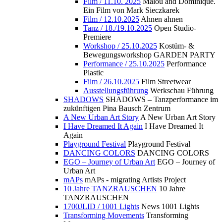
Film / 11.10. 2025
Malou and Dominique.
Ein Film von Mark Sieczkarek
Film / 12.10.2025
Ahnen ahnen
Tanz / 18./19.10.2025
Open Studio-
Premiere
Workshop / 25.10.2025
Kostüm- &
Bewegungsworkshop GARDEN PARTY
Performance / 25.10.2025
Performance
Plastic
Film / 26.10.2025
Film Streetwear
Ausstellungsführung
Werkschau Führung
SHADOWS
SHADOWS – Tanzperformance im
zukünftigen Pina Bausch Zentrum
A New Urban Art Story
A New Urban Art Story
I Have Dreamed It Again
I Have Dreamed It
Again
Playground Festival
Playground Festival
DANCING COLORS
DANCING COLORS
EGO – Journey of Urban Art
EGO – Journey of
Urban Art
mAPs
mAPs - migrating Artists Project
10 Jahre TANZRAUSCHEN
10 Jahre
TANZRAUSCHEN
1700JLID / 1001 Lights
News 1001 Lights
Transforming Movements
Transforming