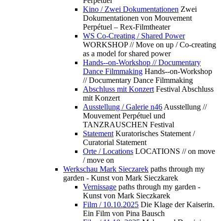
Perpétuel
Kino / Zwei Dokumentationen
Zwei
Dokumentationen von Mouvement
Perpétuel – Rex-Filmtheater
WS Co-Creating / Shared Power
WORKSHOP // Move on up / Co-creating
as a model for shared power
Hands--on-Workshop // Documentary
Dance Filmmaking
Hands--on-Workshop
// Documentary Dance Filmmaking
Abschluss mit Konzert
Festival Abschluss
mit Konzert
Ausstellung / Galerie n46
Ausstellung //
Mouvement Perpétuel und
TANZRAUSCHEN Festival
Statement
Kuratorisches Statement /
Curatorial Statement
Orte / Locations
LOCATIONS // on move
/ move on
Werkschau Mark Sieczarek
paths through my
garden - Kunst von Mark Sieczkarek
Vernissage
paths through my garden -
Kunst von Mark Sieczkarek
Film / 10.10.2025
Die Klage der Kaiserin.
Ein Film von Pina Bausch