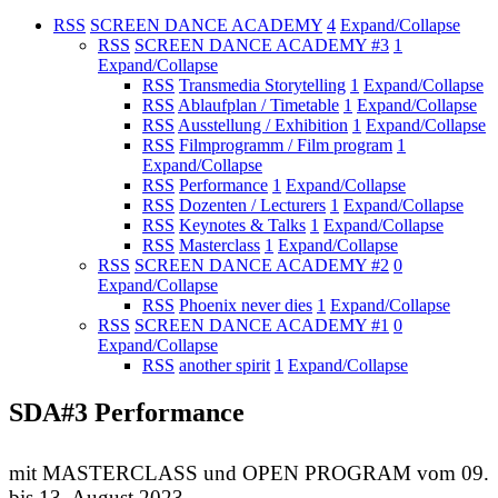
RSS
SCREEN DANCE ACADEMY
4
Expand/Collapse
RSS
SCREEN DANCE ACADEMY #3
1
Expand/Collapse
RSS
Transmedia Storytelling
1
Expand/Collapse
RSS
Ablaufplan / Timetable
1
Expand/Collapse
RSS
Ausstellung / Exhibition
1
Expand/Collapse
RSS
Filmprogramm / Film program
1
Expand/Collapse
RSS
Performance
1
Expand/Collapse
RSS
Dozenten / Lecturers
1
Expand/Collapse
RSS
Keynotes & Talks
1
Expand/Collapse
RSS
Masterclass
1
Expand/Collapse
RSS
SCREEN DANCE ACADEMY #2
0
Expand/Collapse
RSS
Phoenix never dies
1
Expand/Collapse
RSS
SCREEN DANCE ACADEMY #1
0
Expand/Collapse
RSS
another spirit
1
Expand/Collapse
SDA#3 Performance
mit MASTERCLASS und OPEN PROGRAM vom 09.
bis 13. August 2023