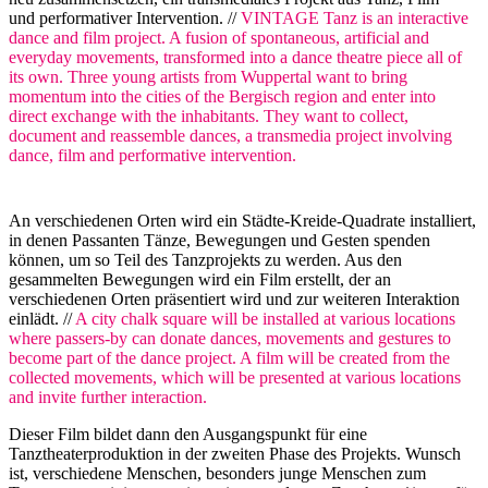
und performativer Intervention. //
VINTAGE Tanz is an interactive
dance and film project. A fusion of spontaneous, artificial and
everyday movements, transformed into a dance theatre piece all of
its own. Three young artists from Wuppertal want to bring
momentum into the cities of the Bergisch region and enter into
direct exchange with the inhabitants. They want to collect,
document and reassemble dances, a transmedia project involving
dance, film and performative intervention.
An verschiedenen Orten wird ein Städte-Kreide-Quadrate installiert,
in denen Passanten Tänze, Bewegungen und Gesten spenden
können, um so Teil des Tanzprojekts zu werden. Aus den
gesammelten Bewegungen wird ein Film erstellt, der an
verschiedenen Orten präsentiert wird und zur weiteren Interaktion
einlädt. //
A city chalk square will be installed at various locations
where passers-by can donate dances, movements and gestures to
become part of the dance project. A film will be created from the
collected movements, which will be presented at various locations
and invite further interaction.
Dieser Film bildet dann den Ausgangspunkt für eine
Tanztheaterproduktion in der zweiten Phase des Projekts. Wunsch
ist, verschiedene Menschen, besonders junge Menschen zum