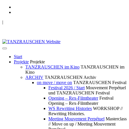
|
TANZRAUSCHEN Wuppertal
we live future now
Start
Projekte
Projekte
TANZRAUSCHEN im Kino
TANZRAUSCHEN im
Kino
ARCHIV
TANZRAUSCHEN Archiv
on move / move on
TANZRAUSCHEN Festival
Festival 2026 / Start
Mouvement Perpétuel
und TANZRAUSCHEN Festival
Opening – Rex-Filmtheater
Festival
Opening – Rex-Filmtheater
WS Rewriting Histories
WORKSHOP //
Rewriting Histories.
Meeting Mouvement Perpétuel
Masterclass
// Move on up / Meeting Mouvement