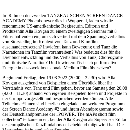
Im Rahmen der zweiten TANZRAUSCHEN SCREEN DANCE
ACADEMY Phoenix never dies in Wuppertal, laden wir die
renommierte US-amerikanische Regisseurin, Editorin und
Produzentin Alla Kovgan zu einem zweitägigen Seminar mit 8
Filmschaffenden ein, um sich vertieft mit dem Spannungsverhältnis
von Storytelling im Kontext von Tanz und Kinofilm
auseinanderzusetzen? Inwiefern kann Bewegung und Tanz die
Narrationen im Tanzfilm vorantreiben? Was bedeutet dies für die
Drehbuchentwicklung und das Verhältnis von Tanz, Choreografie
und filmische Narration? Und inwiefern lässt sich performative
Energie in das zweidimensionale Medium Film übersetzen?
Beginnend Freitag, den 19.08.2022 (20.00 – 22.30) wird Alla
Kovgan ausgehend von Beispielen einen Überblick über ihr
Verständnis von Tanz und Film geben, bevor am Samstag den 20.08
(9.00 – 11.30) anhand von eigenen Beispielen Ideen und Projekte in
der Gruppe vorgestellt und besprochen werden können. Alle
Teilnehmer*innen sind herzlich eingeladen am weiteren Programm
der Screen Dance Academy #2 und ihrem Abendprogramm sowie
der Deutschlandpremiere der „POWER. The mAPs short film
collection“ teilzunehmen, bei der Alla Kovgan als Supervisor Editor
des europäischen Tanzfilmlabors entscheidend mitgewirkt hat. Die
Masterclass ist in englischer Sprache.