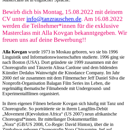
Bewirb dich bis Montag, 15.08.2022 mit deinem
CV unter
info@tanzrauschen.de
. Am 16.08.2022
werden die Teilnehmer*innen für die exklusive
Masterclass mit Alla Kovgan bekanntgegeben. Wir
freuen uns auf deine Bewerbung!!
Alla Kovgan
wurde 1973 in Moskau geboren, wo sie bis 1996
Linguistik und Informationswissenschaften studierte. 1996 ging sie
nach Boston (USA). Dort gründete sie 1999 zusammen mit der
Choreografin und Tänzerin Alissa Cardone und dem bildenden
Künstler Dedalus Wainwright die Kinodance Company. Im Jahr
2000 rief sie zusammen mit dem Filmemacher Jeff Daniel Silva die
Nonprofit-Organisation Balagan Film Series ins Leben, die
regelmäßig thematische Filmabende mit Underground- und
Experimentalfilmen organisiert.
In ihren eigenen Filmen befasste Kovgan sich häufig mit Tanz und
Choreografie. So porträtierte sie in ihrem Langfilm-Debüt
„Movement (R)evolution Africa“ (US 2007) neun afrikanische
Choreograf*innen. Ihr mittellanger Dokumentarfilm
„Nora“ (GB/US 2008, Co-Regie: David Hinton), über die in
Zimbabwe geboren Choreografin Nora Chipaumire, lief auf