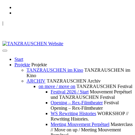
|
TANZRAUSCHEN Wuppertal
we live future now
Start
Projekte
Projekte
TANZRAUSCHEN im Kino
TANZRAUSCHEN im
Kino
ARCHIV
TANZRAUSCHEN Archiv
on move / move on
TANZRAUSCHEN Festival
Festival 2026 / Start
Mouvement Perpétuel
und TANZRAUSCHEN Festival
Opening – Rex-Filmtheater
Festival
Opening – Rex-Filmtheater
WS Rewriting Histories
WORKSHOP //
Rewriting Histories.
Meeting Mouvement Perpétuel
Masterclass
// Move on up / Meeting Mouvement