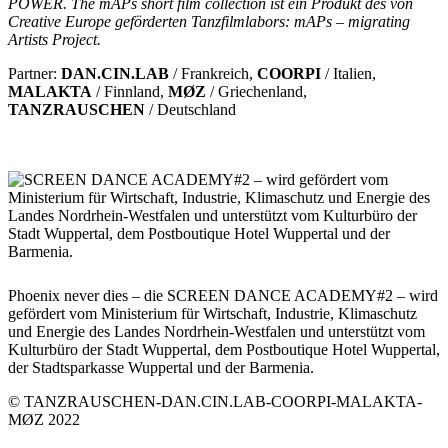
POWER. The mAPs short film collection ist ein Produkt des von
Creative Europe geförderten Tanzfilmlabors: mAPs – migrating
Artists Project.
Partner:
DAN.CIN.LAB
/ Frankreich,
COORPI
/ Italien,
MALAKTA
/ Finnland,
MØZ
/ Griechenland,
TANZRAUSCHEN
/ Deutschland
Phoenix never dies – die SCREEN DANCE ACADEMY#2 – wird
gefördert vom Ministerium für Wirtschaft, Industrie, Klimaschutz
und Energie des Landes Nordrhein-Westfalen und unterstützt vom
Kulturbüro der Stadt Wuppertal, dem Postboutique Hotel Wuppertal,
der Stadtsparkasse Wuppertal und der Barmenia.
© TANZRAUSCHEN-DAN.CIN.LAB-COORPI-MALAKTA-
MØZ 2022