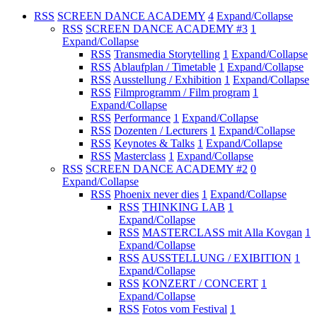
RSS
SCREEN DANCE ACADEMY
4
Expand/Collapse
RSS
SCREEN DANCE ACADEMY #3
1
Expand/Collapse
RSS
Transmedia Storytelling
1
Expand/Collapse
RSS
Ablaufplan / Timetable
1
Expand/Collapse
RSS
Ausstellung / Exhibition
1
Expand/Collapse
RSS
Filmprogramm / Film program
1
Expand/Collapse
RSS
Performance
1
Expand/Collapse
RSS
Dozenten / Lecturers
1
Expand/Collapse
RSS
Keynotes & Talks
1
Expand/Collapse
RSS
Masterclass
1
Expand/Collapse
RSS
SCREEN DANCE ACADEMY #2
0
Expand/Collapse
RSS
Phoenix never dies
1
Expand/Collapse
RSS
THINKING LAB
1
Expand/Collapse
RSS
MASTERCLASS mit Alla Kovgan
1
Expand/Collapse
RSS
AUSSTELLUNG / EXIBITION
1
Expand/Collapse
RSS
KONZERT / CONCERT
1
Expand/Collapse
RSS
Fotos vom Festival
1