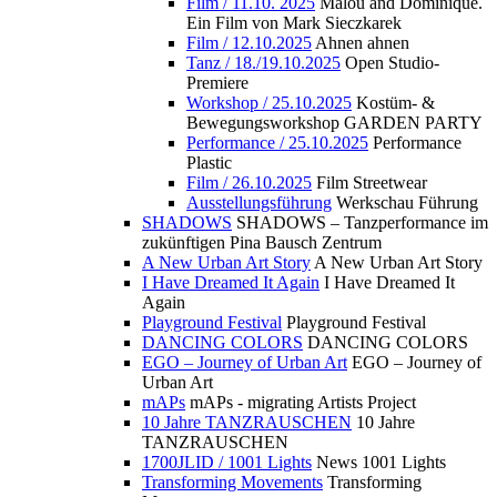
Film / 11.10. 2025
Malou and Dominique.
Ein Film von Mark Sieczkarek
Film / 12.10.2025
Ahnen ahnen
Tanz / 18./19.10.2025
Open Studio-
Premiere
Workshop / 25.10.2025
Kostüm- &
Bewegungsworkshop GARDEN PARTY
Performance / 25.10.2025
Performance
Plastic
Film / 26.10.2025
Film Streetwear
Ausstellungsführung
Werkschau Führung
SHADOWS
SHADOWS – Tanzperformance im
zukünftigen Pina Bausch Zentrum
A New Urban Art Story
A New Urban Art Story
I Have Dreamed It Again
I Have Dreamed It
Again
Playground Festival
Playground Festival
DANCING COLORS
DANCING COLORS
EGO – Journey of Urban Art
EGO – Journey of
Urban Art
mAPs
mAPs - migrating Artists Project
10 Jahre TANZRAUSCHEN
10 Jahre
TANZRAUSCHEN
1700JLID / 1001 Lights
News 1001 Lights
Transforming Movements
Transforming