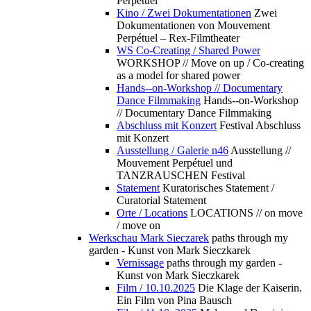
Perpétuel
Kino / Zwei Dokumentationen
Zwei
Dokumentationen von Mouvement
Perpétuel – Rex-Filmtheater
WS Co-Creating / Shared Power
WORKSHOP // Move on up / Co-creating
as a model for shared power
Hands--on-Workshop // Documentary
Dance Filmmaking
Hands--on-Workshop
// Documentary Dance Filmmaking
Abschluss mit Konzert
Festival Abschluss
mit Konzert
Ausstellung / Galerie n46
Ausstellung //
Mouvement Perpétuel und
TANZRAUSCHEN Festival
Statement
Kuratorisches Statement /
Curatorial Statement
Orte / Locations
LOCATIONS // on move
/ move on
Werkschau Mark Sieczarek
paths through my
garden - Kunst von Mark Sieczkarek
Vernissage
paths through my garden -
Kunst von Mark Sieczkarek
Film / 10.10.2025
Die Klage der Kaiserin.
Ein Film von Pina Bausch