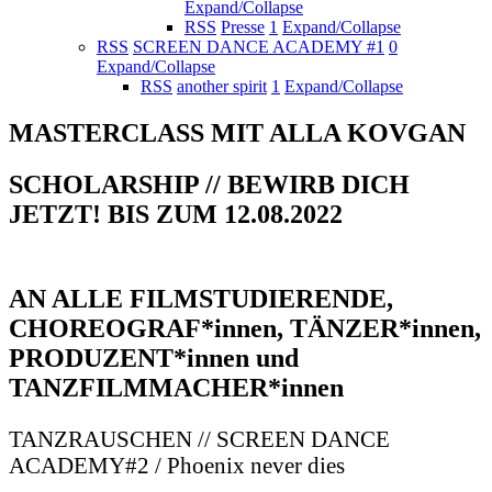
Expand/Collapse
RSS
Presse
1
Expand/Collapse
RSS
SCREEN DANCE ACADEMY #1
0
Expand/Collapse
RSS
another spirit
1
Expand/Collapse
MASTERCLASS MIT ALLA KOVGAN
SCHOLARSHIP // BEWIRB DICH
JETZT! BIS ZUM 12.08.2022
AN ALLE FILMSTUDIERENDE,
CHOREOGRAF*innen, TÄNZER*innen,
PRODUZENT*innen und
TANZFILMMACHER*innen
TANZRAUSCHEN // SCREEN DANCE
ACADEMY#2 / Phoenix never dies