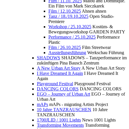
Film / 11.10. 2025
Malou and Dominique.
Ein Film von Mark Sieczkarek
Film / 12.10.2025
Ahnen ahnen
Tanz / 18./19.10.2025
Open Studio-
Premiere
Workshop / 25.10.2025
Kostüm- &
Bewegungsworkshop GARDEN PARTY
Performance / 25.10.2025
Performance
Plastic
Film / 26.10.2025
Film Streetwear
Ausstellungsführung
Werkschau Führung
SHADOWS
SHADOWS – Tanzperformance im
zukünftigen Pina Bausch Zentrum
A New Urban Art Story
A New Urban Art Story
I Have Dreamed It Again
I Have Dreamed It
Again
Playground Festival
Playground Festival
DANCING COLORS
DANCING COLORS
EGO – Journey of Urban Art
EGO – Journey of
Urban Art
mAPs
mAPs - migrating Artists Project
10 Jahre TANZRAUSCHEN
10 Jahre
TANZRAUSCHEN
1700JLID / 1001 Lights
News 1001 Lights
Transforming Movements
Transforming