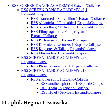
RSS
SCREEN DANCE ACADEMY
4
Expand/Collapse
RSS
SCREEN DANCE ACADEMY #3
1
Expand/Collapse
RSS
Transmedia Storytelling
1
Expand/Collapse
RSS
Ablaufplan / Timetable
1
Expand/Collapse
RSS
Ausstellung / Exhibition
1
Expand/Collapse
RSS
Filmprogramm / Film program
1
Expand/Collapse
RSS
Performance
1
Expand/Collapse
RSS
Dozenten / Lecturers
1
Expand/Collapse
RSS
Keynotes & Talks
1
Expand/Collapse
RSS
Masterclass
1
Expand/Collapse
RSS
SCREEN DANCE ACADEMY #2
0
Expand/Collapse
RSS
Phoenix never dies
1
Expand/Collapse
RSS
SCREEN DANCE ACADEMY #1
0
Expand/Collapse
RSS
another spirit
1
Expand/Collapse
RSS
another spirit call
1
Expand/Collapse
RSS
Team
18
Expand/Collapse
RSS
Hotel / Service
1
Expand/Collapse
Dr. phil. Regina Lissowska