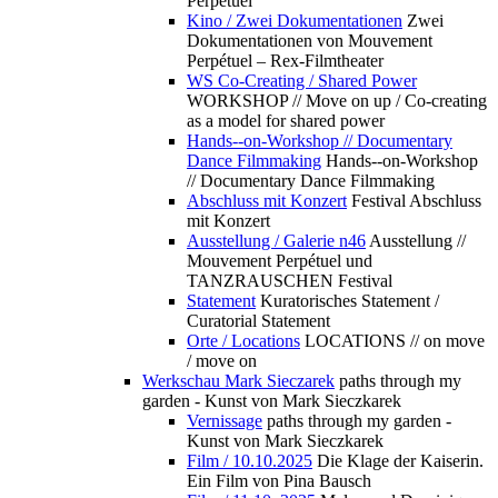
Perpétuel
Kino / Zwei Dokumentationen
Zwei
Dokumentationen von Mouvement
Perpétuel – Rex-Filmtheater
WS Co-Creating / Shared Power
WORKSHOP // Move on up / Co-creating
as a model for shared power
Hands--on-Workshop // Documentary
Dance Filmmaking
Hands--on-Workshop
// Documentary Dance Filmmaking
Abschluss mit Konzert
Festival Abschluss
mit Konzert
Ausstellung / Galerie n46
Ausstellung //
Mouvement Perpétuel und
TANZRAUSCHEN Festival
Statement
Kuratorisches Statement /
Curatorial Statement
Orte / Locations
LOCATIONS // on move
/ move on
Werkschau Mark Sieczarek
paths through my
garden - Kunst von Mark Sieczkarek
Vernissage
paths through my garden -
Kunst von Mark Sieczkarek
Film / 10.10.2025
Die Klage der Kaiserin.
Ein Film von Pina Bausch