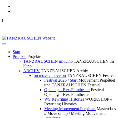
|
TANZRAUSCHEN Wuppertal
we live future now
Start
Projekte
Projekte
TANZRAUSCHEN im Kino
TANZRAUSCHEN im
Kino
ARCHIV
TANZRAUSCHEN Archiv
on move / move on
TANZRAUSCHEN Festival
Festival 2026 / Start
Mouvement Perpétuel
und TANZRAUSCHEN Festival
Opening – Rex-Filmtheater
Festival
Opening – Rex-Filmtheater
WS Rewriting Histories
WORKSHOP //
Rewriting Histories.
Meeting Mouvement Perpétuel
Masterclass
// Move on up / Meeting Mouvement