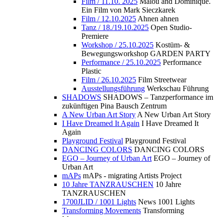
Film / 11.10. 2025
Malou and Dominique.
Ein Film von Mark Sieczkarek
Film / 12.10.2025
Ahnen ahnen
Tanz / 18./19.10.2025
Open Studio-
Premiere
Workshop / 25.10.2025
Kostüm- &
Bewegungsworkshop GARDEN PARTY
Performance / 25.10.2025
Performance
Plastic
Film / 26.10.2025
Film Streetwear
Ausstellungsführung
Werkschau Führung
SHADOWS
SHADOWS – Tanzperformance im
zukünftigen Pina Bausch Zentrum
A New Urban Art Story
A New Urban Art Story
I Have Dreamed It Again
I Have Dreamed It
Again
Playground Festival
Playground Festival
DANCING COLORS
DANCING COLORS
EGO – Journey of Urban Art
EGO – Journey of
Urban Art
mAPs
mAPs - migrating Artists Project
10 Jahre TANZRAUSCHEN
10 Jahre
TANZRAUSCHEN
1700JLID / 1001 Lights
News 1001 Lights
Transforming Movements
Transforming