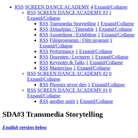
RSS
SCREEN DANCE ACADEMY
4
Expand/Collapse
RSS
SCREEN DANCE ACADEMY #3
1
Expand/Collapse
RSS
Transmedia Storytelling
1
Expand/Collapse
RSS
Ablaufplan / Timetable
1
Expand/Collapse
RSS
Ausstellung / Exhibition
1
Expand/Collapse
RSS
Filmprogramm / Film program
1
Expand/Collapse
RSS
Performance
1
Expand/Collapse
RSS
Dozenten / Lecturers
1
Expand/Collapse
RSS
Keynotes & Talks
1
Expand/Collapse
RSS
Masterclass
1
Expand/Collapse
RSS
SCREEN DANCE ACADEMY #2
0
Expand/Collapse
RSS
Phoenix never dies
1
Expand/Collapse
RSS
SCREEN DANCE ACADEMY #1
0
Expand/Collapse
RSS
another spirit
1
Expand/Collapse
SDA#3 Transmedia Storytelling
English version below