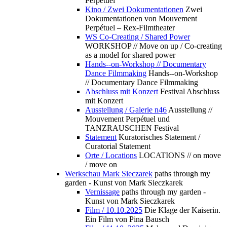
Perpétuel
Kino / Zwei Dokumentationen
Zwei
Dokumentationen von Mouvement
Perpétuel – Rex-Filmtheater
WS Co-Creating / Shared Power
WORKSHOP // Move on up / Co-creating
as a model for shared power
Hands--on-Workshop // Documentary
Dance Filmmaking
Hands--on-Workshop
// Documentary Dance Filmmaking
Abschluss mit Konzert
Festival Abschluss
mit Konzert
Ausstellung / Galerie n46
Ausstellung //
Mouvement Perpétuel und
TANZRAUSCHEN Festival
Statement
Kuratorisches Statement /
Curatorial Statement
Orte / Locations
LOCATIONS // on move
/ move on
Werkschau Mark Sieczarek
paths through my
garden - Kunst von Mark Sieczkarek
Vernissage
paths through my garden -
Kunst von Mark Sieczkarek
Film / 10.10.2025
Die Klage der Kaiserin.
Ein Film von Pina Bausch