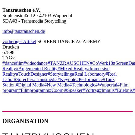
Tanzrauschen e.V.
Sophienstraße 12 · 42103 Wuppertal
SDA#3 - Transmedia Storytelling
info@tanzrauschen.de
vorheriger Artikel
SCREEN DANCE ACADEMY
Drucken
67898
TAGs:
#dancefilm
#videodance
#TANZRAUSCHEN
#CoWerk18
#ScreenDa
Reality
#Augemented Reality
#Mixed Reality
#Immersive
Reality
#TouchDesigner
#Storytelling
#Real Laboratory
#Real
Labor
#Sprecher
#Transmedia
#Keynote
#Performance
#Tanz
Station
#Digital Media
#New Media
#Technologie
#Wuppertal
#Film
program
#Filmprogramm
#Coorpi
#Speaker
#Vortrag
#Impuls
#Erlebnis
#
ORGANISATION