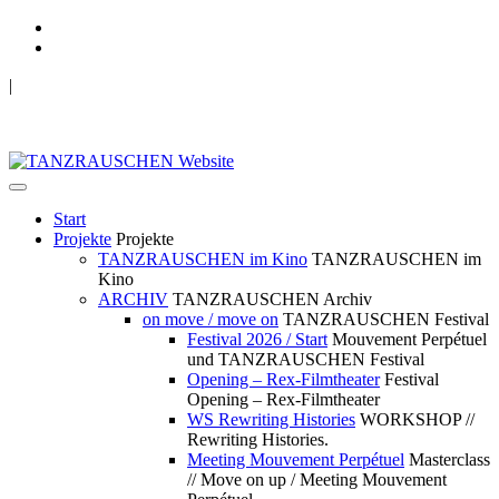
|
TANZRAUSCHEN Wuppertal
we live future now
Start
Projekte
Projekte
TANZRAUSCHEN im Kino
TANZRAUSCHEN im
Kino
ARCHIV
TANZRAUSCHEN Archiv
on move / move on
TANZRAUSCHEN Festival
Festival 2026 / Start
Mouvement Perpétuel
und TANZRAUSCHEN Festival
Opening – Rex-Filmtheater
Festival
Opening – Rex-Filmtheater
WS Rewriting Histories
WORKSHOP //
Rewriting Histories.
Meeting Mouvement Perpétuel
Masterclass
// Move on up / Meeting Mouvement