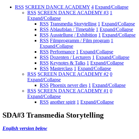
RSS
SCREEN DANCE ACADEMY
4
Expand/Collapse
RSS
SCREEN DANCE ACADEMY #3
1
Expand/Collapse
RSS
Transmedia Storytelling
1
Expand/Collapse
RSS
Ablaufplan / Timetable
1
Expand/Collapse
RSS
Ausstellung / Exhibition
1
Expand/Collapse
RSS
Filmprogramm / Film program
1
Expand/Collapse
RSS
Performance
1
Expand/Collapse
RSS
Dozenten / Lecturers
1
Expand/Collapse
RSS
Keynotes & Talks
1
Expand/Collapse
RSS
Masterclass
1
Expand/Collapse
RSS
SCREEN DANCE ACADEMY #2
0
Expand/Collapse
RSS
Phoenix never dies
1
Expand/Collapse
RSS
SCREEN DANCE ACADEMY #1
0
Expand/Collapse
RSS
another spirit
1
Expand/Collapse
SDA#3 Transmedia Storytelling
English version below