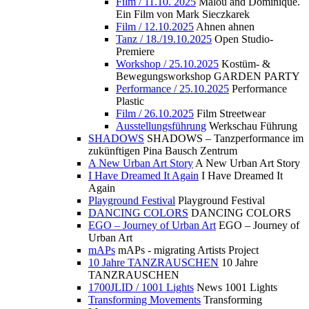
Film / 11.10. 2025
Malou and Dominique.
Ein Film von Mark Sieczkarek
Film / 12.10.2025
Ahnen ahnen
Tanz / 18./19.10.2025
Open Studio-
Premiere
Workshop / 25.10.2025
Kostüm- &
Bewegungsworkshop GARDEN PARTY
Performance / 25.10.2025
Performance
Plastic
Film / 26.10.2025
Film Streetwear
Ausstellungsführung
Werkschau Führung
SHADOWS
SHADOWS – Tanzperformance im
zukünftigen Pina Bausch Zentrum
A New Urban Art Story
A New Urban Art Story
I Have Dreamed It Again
I Have Dreamed It
Again
Playground Festival
Playground Festival
DANCING COLORS
DANCING COLORS
EGO – Journey of Urban Art
EGO – Journey of
Urban Art
mAPs
mAPs - migrating Artists Project
10 Jahre TANZRAUSCHEN
10 Jahre
TANZRAUSCHEN
1700JLID / 1001 Lights
News 1001 Lights
Transforming Movements
Transforming