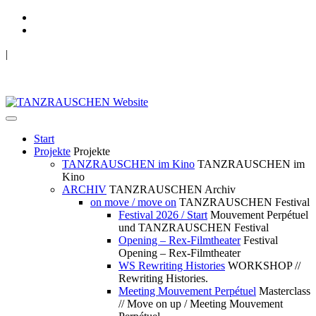
|
TANZRAUSCHEN Wuppertal
we live future now
Start
Projekte
Projekte
TANZRAUSCHEN im Kino
TANZRAUSCHEN im
Kino
ARCHIV
TANZRAUSCHEN Archiv
on move / move on
TANZRAUSCHEN Festival
Festival 2026 / Start
Mouvement Perpétuel
und TANZRAUSCHEN Festival
Opening – Rex-Filmtheater
Festival
Opening – Rex-Filmtheater
WS Rewriting Histories
WORKSHOP //
Rewriting Histories.
Meeting Mouvement Perpétuel
Masterclass
// Move on up / Meeting Mouvement