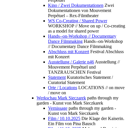
Perpétuel
Kino / Zwei Dokumentationen
Zwei
Dokumentationen von Mouvement
Perpétuel – Rex-Filmtheater
WS Co-Creating / Shared Power
WORKSHOP // Move on up / Co-creating
as a model for shared power
Hands--on-Workshop // Documentary
Dance Filmmaking
Hands--on-Workshop
// Documentary Dance Filmmaking
Abschluss mit Konzert
Festival Abschluss
mit Konzert
Ausstellung / Galerie n46
Ausstellung //
Mouvement Perpétuel und
TANZRAUSCHEN Festival
Statement
Kuratorisches Statement /
Curatorial Statement
Orte / Locations
LOCATIONS // on move
/ move on
Werkschau Mark Sieczarek
paths through my
garden - Kunst von Mark Sieczkarek
Vernissage
paths through my garden -
Kunst von Mark Sieczkarek
Film / 10.10.2025
Die Klage der Kaiserin.
Ein Film von Pina Bausch