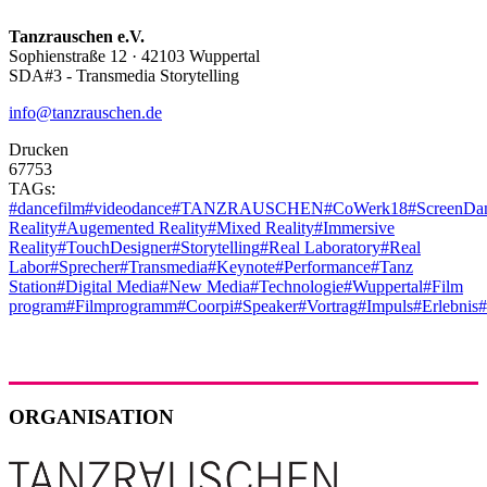
Tanzrauschen e.V.
Sophienstraße 12 · 42103 Wuppertal
SDA#3 - Transmedia Storytelling
info@tanzrauschen.de
Drucken
67753
TAGs:
#dancefilm
#videodance
#TANZRAUSCHEN
#CoWerk18
#ScreenDa
Reality
#Augemented Reality
#Mixed Reality
#Immersive
Reality
#TouchDesigner
#Storytelling
#Real Laboratory
#Real
Labor
#Sprecher
#Transmedia
#Keynote
#Performance
#Tanz
Station
#Digital Media
#New Media
#Technologie
#Wuppertal
#Film
program
#Filmprogramm
#Coorpi
#Speaker
#Vortrag
#Impuls
#Erlebnis
#
ORGANISATION