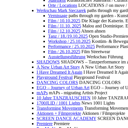
Statement
Kuratorisches Statement / Curator
Orte / Locations
LOCATIONS // on move /
Werkschau Mark Sieczarek
paths through my gard
Vernissage
paths through my garden - Kuns
Film / 10.10.2025
Die Klage der Kaiserin. 
Film / 11.10. 2025
Malou and Dominique. E
Film / 12.10.2025
Ahnen ahnen
Tanz / 18./19.10.2025
Open Studio-Premier
Workshop / 25.10.2025
Kostüm- & Bewe
Performance / 25.10.2025
Performance Plast
Film / 26.10.2025
Film Streetwear
Ausstellungsführung
Werkschau Führung
SHADOWS
SHADOWS – Tanzperformance im zu
A New Urban Art Story
A New Urban Art Story
I Have Dreamed It Again
I Have Dreamed It Agai
Playground Festival
Playground Festival
DANCING COLORS
DANCING COLORS
EGO – Journey of Urban Art
EGO – Journey of U
mAPs
mAPs - migrating Artists Project
10 Jahre TANZRAUSCHEN
10 Jahre TANZR
1700JLID / 1001 Lights
News 1001 Lights
Transforming Movements
Transforming Movemen
Aktionen + Filmprojekte
Aktionen / Filmprojekte
SCREEN DANCE ACADEMY
SCREEN DAN
Premiere
Premiere