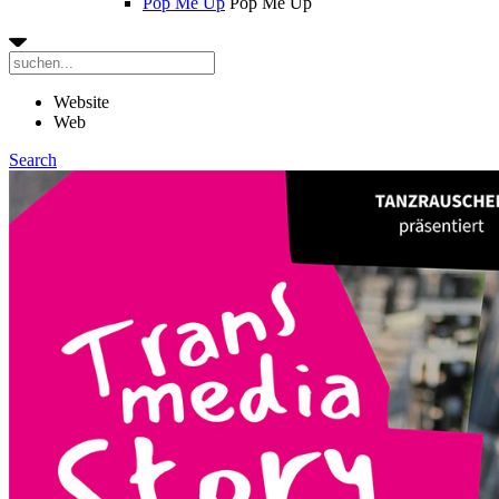
Pop Me Up
Pop Me Up
Website
Web
Search