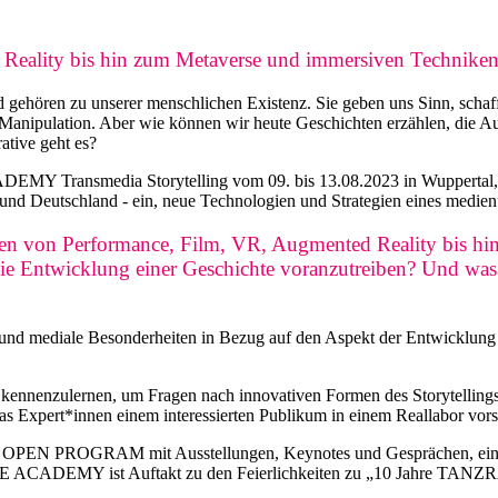
d Reality bis hin zum Metaverse und immersiven Technike
nd gehören zu unserer menschlichen Existenz. Sie geben uns Sinn, scha
Manipulation. Aber wie können wir heute Geschichten erzählen, die Aus
tive geht es?
smedia Storytelling vom 09. bis 13.08.2023 in Wuppertal, laden
und Deutschland - ein, neue Technologien und Strategien eines medienu
en von Performance, Film, VR, Augmented Reality bis hin 
die Entwicklung einer Geschichte voranzutreiben? Und was
n und mediale Besonderheiten in Bezug auf den Aspekt der Entwicklung 
ien kennenzulernen, um Fragen nach innovativen Formen des Storytellin
das Expert*innen einem interessierten Publikum in einem Reallabor vorst
iches OPEN PROGRAM mit Ausstellungen, Keynotes und Gesprächen, e
CE ACADEMY ist Auftakt zu den Feierlichkeiten zu „10 Jahre TANZ