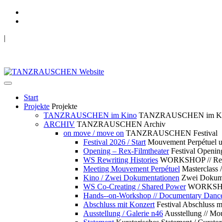
|
TANZRAUSCHEN Wuppertal
we live future now
Start
Projekte
Projekte
TANZRAUSCHEN im Kino
TANZRAUSCHEN im K
ARCHIV
TANZRAUSCHEN Archiv
on move / move on
TANZRAUSCHEN Festival
Festival 2026 / Start
Mouvement Perpétue
Opening – Rex-Filmtheater
Festival Openin
WS Rewriting Histories
WORKSHOP // Rewri
Meeting Mouvement Perpétuel
Masterclass
Kino / Zwei Dokumentationen
Zwei Dokume
WS Co-Creating / Shared Power
WORKSHOP 
Hands--on-Workshop // Documentary Danc
Abschluss mit Konzert
Festival Abschluss m
Ausstellung / Galerie n46
Ausstellung // 