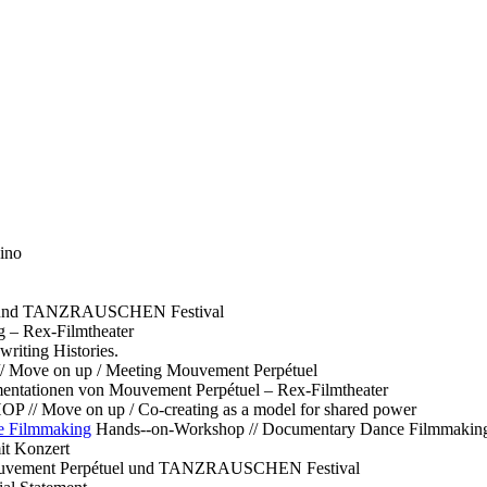
ino
l und TANZRAUSCHEN Festival
g – Rex-Filmtheater
ting Histories.
 // Move on up / Meeting Mouvement Perpétuel
ntationen von Mouvement Perpétuel – Rex-Filmtheater
// Move on up / Co-creating as a model for shared power
e Filmmaking
Hands--on-Workshop // Documentary Dance Filmmakin
it Konzert
Mouvement Perpétuel und TANZRAUSCHEN Festival