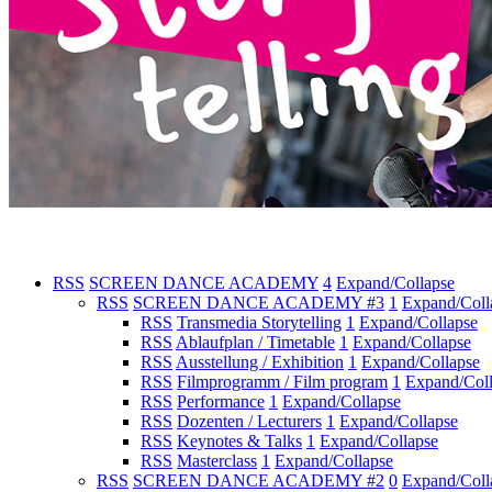
RSS
SCREEN DANCE ACADEMY
4
Expand/Collapse
RSS
SCREEN DANCE ACADEMY #3
1
Expand/Coll
RSS
Transmedia Storytelling
1
Expand/Collapse
RSS
Ablaufplan / Timetable
1
Expand/Collapse
RSS
Ausstellung / Exhibition
1
Expand/Collapse
RSS
Filmprogramm / Film program
1
Expand/Col
RSS
Performance
1
Expand/Collapse
RSS
Dozenten / Lecturers
1
Expand/Collapse
RSS
Keynotes & Talks
1
Expand/Collapse
RSS
Masterclass
1
Expand/Collapse
RSS
SCREEN DANCE ACADEMY #2
0
Expand/Coll