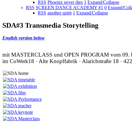
RSS
Phoenix never dies
1
Expand/Collapse
RSS
SCREEN DANCE ACADEMY #1
0
Expand/Coll
RSS
another spirit
1
Expand/Collapse
SDA#3 Transmedia Storytelling
English version below
mit MASTERCLASS und OPEN PROGRAM vom 09. bis
im CoWerk18 · Alte Knopffabrik · Alarichstraße 18 · 42