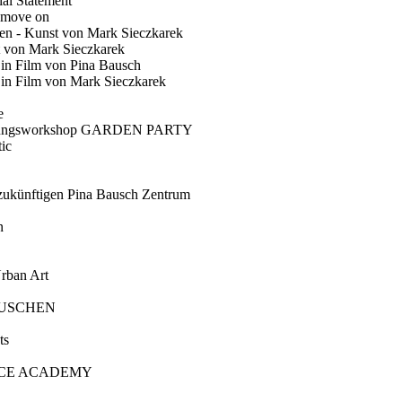
ial Statement
 move on
en - Kunst von Mark Sieczkarek
t von Mark Sieczkarek
Ein Film von Pina Bausch
in Film von Mark Sieczkarek
e
gungsworkshop GARDEN PARTY
ic
künftigen Pina Bausch Zentrum
n
rban Art
AUSCHEN
ts
CE ACADEMY