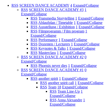
RSS
SCREEN DANCE ACADEMY
4
Expand/Collapse
RSS
SCREEN DANCE ACADEMY #3
1
Expand/Collapse
RSS
Transmedia Storytelling
1
Expand/Collapse
RSS
Ablaufplan / Timetable
1
Expand/Collapse
RSS
Ausstellung / Exhibition
1
Expand/Collapse
RSS
Filmprogramm / Film program
1
Expand/Collapse
RSS
Performance
1
Expand/Collapse
RSS
Dozenten / Lecturers
1
Expand/Collapse
RSS
Keynotes & Talks
1
Expand/Collapse
RSS
Masterclass
1
Expand/Collapse
RSS
SCREEN DANCE ACADEMY #2
0
Expand/Collapse
RSS
Phoenix never dies
1
Expand/Collapse
RSS
SCREEN DANCE ACADEMY #1
0
Expand/Collapse
RSS
another spirit
1
Expand/Collapse
RSS
another spirit call
1
Expand/Collapse
RSS
Team
18
Expand/Collapse
RSS
Team Line-Up
1
Expand/Collapse
RSS
Anna Alexandre
1
Expand/Collapse