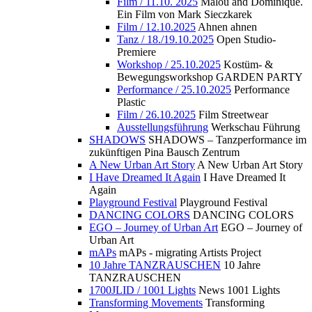
Film / 11.10. 2025
Malou and Dominique.
Ein Film von Mark Sieczkarek
Film / 12.10.2025
Ahnen ahnen
Tanz / 18./19.10.2025
Open Studio-
Premiere
Workshop / 25.10.2025
Kostüm- &
Bewegungsworkshop GARDEN PARTY
Performance / 25.10.2025
Performance
Plastic
Film / 26.10.2025
Film Streetwear
Ausstellungsführung
Werkschau Führung
SHADOWS
SHADOWS – Tanzperformance im
zukünftigen Pina Bausch Zentrum
A New Urban Art Story
A New Urban Art Story
I Have Dreamed It Again
I Have Dreamed It
Again
Playground Festival
Playground Festival
DANCING COLORS
DANCING COLORS
EGO – Journey of Urban Art
EGO – Journey of
Urban Art
mAPs
mAPs - migrating Artists Project
10 Jahre TANZRAUSCHEN
10 Jahre
TANZRAUSCHEN
1700JLID / 1001 Lights
News 1001 Lights
Transforming Movements
Transforming