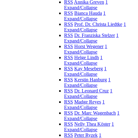
RSS
Annika Greven
1
Expand/Collapse
RSS
Bianca Hauda
1
Expand/Collapse
RSS
Prof. Dr. Christa Liedtke
1
Expand/Collapse
RSS
Dr. Franziska Stelzer
1
Expand/Collapse
RSS
Horst Wegener
1
Expand/Collapse
RSS
Helge Lindh
1
Expand/Collapse
RSS
Kay Meseberg
1
Expand/Collapse
RSS
Kerstin Hanburg
1
Expand/Collapse
RSS
Dr. Leonard Cruz
1
Expand/Collapse
RSS
Madge Reyes
1
Expand/Collapse
RSS
Dr. Marc Wagenbach
1
Expand/Collapse
RSS
Nelly Thea Köster
1
Expand/Collapse
RSS
Peter Ryzek
1