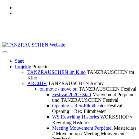
|
TANZRAUSCHEN Wuppertal
we live future now
Start
Projekte
Projekte
TANZRAUSCHEN im Kino
TANZRAUSCHEN im
Kino
ARCHIV
TANZRAUSCHEN Archiv
on move / move on
TANZRAUSCHEN Festival
Festival 2026 / Start
Mouvement Perpétuel
und TANZRAUSCHEN Festival
Opening – Rex-Filmtheater
Festival
Opening – Rex-Filmtheater
WS Rewriting Histories
WORKSHOP //
Rewriting Histories.
Meeting Mouvement Perpétuel
Masterclass
// Move on up / Meeting Mouvement