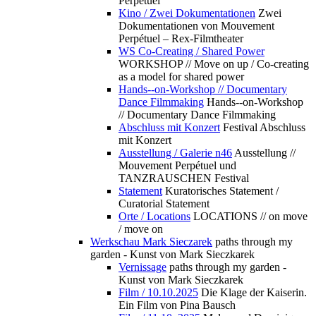
Perpétuel
Kino / Zwei Dokumentationen
Zwei
Dokumentationen von Mouvement
Perpétuel – Rex-Filmtheater
WS Co-Creating / Shared Power
WORKSHOP // Move on up / Co-creating
as a model for shared power
Hands--on-Workshop // Documentary
Dance Filmmaking
Hands--on-Workshop
// Documentary Dance Filmmaking
Abschluss mit Konzert
Festival Abschluss
mit Konzert
Ausstellung / Galerie n46
Ausstellung //
Mouvement Perpétuel und
TANZRAUSCHEN Festival
Statement
Kuratorisches Statement /
Curatorial Statement
Orte / Locations
LOCATIONS // on move
/ move on
Werkschau Mark Sieczarek
paths through my
garden - Kunst von Mark Sieczkarek
Vernissage
paths through my garden -
Kunst von Mark Sieczkarek
Film / 10.10.2025
Die Klage der Kaiserin.
Ein Film von Pina Bausch