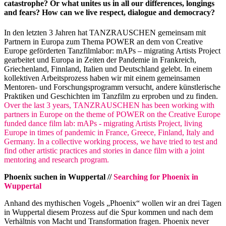
catastrophe? Or what unites us in all our differences, longings
and fears? How can we live respect, dialogue and democracy?
In den letzten 3 Jahren hat TANZRAUSCHEN gemeinsam mit
Partnern in Europa zum Thema POWER an dem von Creative
Europe geförderten Tanzfilmlabor: mAPs – migrating Artists Project
gearbeitet und Europa in Zeiten der Pandemie in Frankreich,
Griechenland, Finnland, Italien und Deutschland gelebt. In einem
kollektiven Arbeitsprozess haben wir mit einem gemeinsamen
Mentoren- und Forschungsprogramm versucht, andere künstlerische
Praktiken und Geschichten im Tanzfilm zu erproben und zu finden.
Over the last 3 years, TANZRAUSCHEN has been working with
partners in Europe on the theme of POWER on the Creative Europe
funded dance film lab: mAPs - migrating Artists Project, living
Europe in times of pandemic in France, Greece, Finland, Italy and
Germany. In a collective working process, we have tried to test and
find other artistic practices and stories in dance film with a joint
mentoring and research program.
Phoenix suchen in Wuppertal //
Searching for Phoenix in
Wuppertal
Anhand des mythischen Vogels „Phoenix“ wollen wir an drei Tagen
in Wuppertal diesem Prozess auf die Spur kommen und nach dem
Verhältnis von Macht und Transformation fragen. Phoenix never