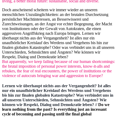
living, a better moral future: sustainable, social and diverse.
Doch anscheinend scheitern wir immer wieder an unseren
menschlichen Unzulänglichkeiten: an der brutalen Durchsetzung
persönlicher Machtinteressen, an Besserwisserei und
Zurechtweisungen, an der Angst vor echter Begegnung, der Macht
von Institutionen oder der Gewalt von Autokraten, die einen
aggressiven Angriffskrieg nach Europa bringen. Lernen wir
überhaupt nichts aus der Vergangenheit? Ist alles nur ein
unaufhörlicher Kreislauf des Werdens und Vergehens bis hin zur
finalen globalen Katastrophe? Oder was verbindet uns in all unseren
Unterschieden, Sehnsüchten und Ängsten? Wie können wir
Respekt, Dialog und Demokratie leben?
But apparently, we keep failing because of our human shortcomings:
the brutal imposition of personal power interests, know-it-alls and
rebukes, the fear of real encounters, the power of institutions or the
violence of autocrats bringing war and aggression to Europe?
Lernen wir überhaupt nichts aus der Vergangenheit? Ist alles
nur ein unaufhörlicher Kreislauf des Werdens und Vergehens
bis hin zur finalen globalen Katastrophe? Was verbindet uns in
all unseren Unterschieden, Sehnsüchten und Ängsten? Wie
können wir Respekt, Dialog und Demokratie leben? //
Do we
learn nothing from the past? Is everything just an incessant
cycle of becoming and passing until the final global