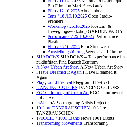
Film / 11.10. 2025
Malou and Dominique.
Ein Film von Mark Sieczkarek
Film / 12.10.2025
Ahnen ahnen
Tanz / 18./19.10.2025
Open Studio-
Premiere
Workshop / 25.10.2025
Kostüm- &
Bewegungsworkshop GARDEN PARTY
Performance / 25.10.2025
Performance
Plastic
Film / 26.10.2025
Film Streetwear
Ausstellungsführung
Werkschau Führung
SHADOWS
SHADOWS – Tanzperformance im
zukünftigen Pina Bausch Zentrum
A New Urban Art Story
A New Urban Art Story
I Have Dreamed It Again
I Have Dreamed It
Again
Playground Festival
Playground Festival
DANCING COLORS
DANCING COLORS
EGO – Journey of Urban Art
EGO – Journey of
Urban Art
mAPs
mAPs - migrating Artists Project
10 Jahre TANZRAUSCHEN
10 Jahre
TANZRAUSCHEN
1700JLID / 1001 Lights
News 1001 Lights
Transforming Movements
Transforming