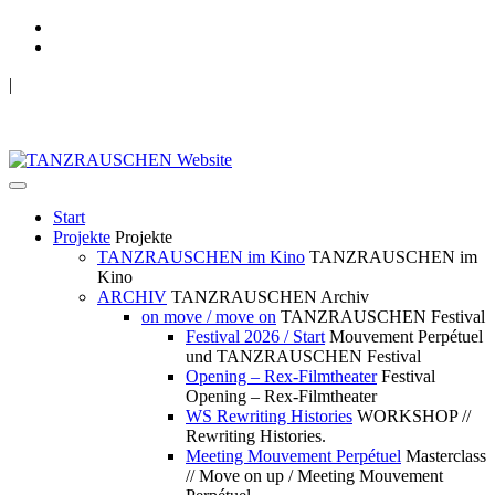
|
TANZRAUSCHEN Wuppertal
we live future now
Start
Projekte
Projekte
TANZRAUSCHEN im Kino
TANZRAUSCHEN im
Kino
ARCHIV
TANZRAUSCHEN Archiv
on move / move on
TANZRAUSCHEN Festival
Festival 2026 / Start
Mouvement Perpétuel
und TANZRAUSCHEN Festival
Opening – Rex-Filmtheater
Festival
Opening – Rex-Filmtheater
WS Rewriting Histories
WORKSHOP //
Rewriting Histories.
Meeting Mouvement Perpétuel
Masterclass
// Move on up / Meeting Mouvement