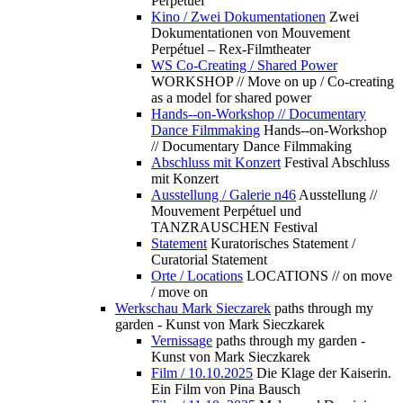
Perpétuel
Kino / Zwei Dokumentationen
Zwei
Dokumentationen von Mouvement
Perpétuel – Rex-Filmtheater
WS Co-Creating / Shared Power
WORKSHOP // Move on up / Co-creating
as a model for shared power
Hands--on-Workshop // Documentary
Dance Filmmaking
Hands--on-Workshop
// Documentary Dance Filmmaking
Abschluss mit Konzert
Festival Abschluss
mit Konzert
Ausstellung / Galerie n46
Ausstellung //
Mouvement Perpétuel und
TANZRAUSCHEN Festival
Statement
Kuratorisches Statement /
Curatorial Statement
Orte / Locations
LOCATIONS // on move
/ move on
Werkschau Mark Sieczarek
paths through my
garden - Kunst von Mark Sieczkarek
Vernissage
paths through my garden -
Kunst von Mark Sieczkarek
Film / 10.10.2025
Die Klage der Kaiserin.
Ein Film von Pina Bausch