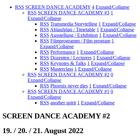
RSS
SCREEN DANCE ACADEMY
4
Expand/Collapse
RSS
SCREEN DANCE ACADEMY #3
1
Expand/Collapse
RSS
Transmedia Storytelling
1
Expand/Collapse
RSS
Ablaufplan / Timetable
1
Expand/Collapse
RSS
Ausstellung / Exhibition
1
Expand/Collapse
RSS
Filmprogramm / Film program
1
Expand/Collapse
RSS
Performance
1
Expand/Collapse
RSS
Dozenten / Lecturers
1
Expand/Collapse
RSS
Keynotes & Talks
1
Expand/Collapse
RSS
Masterclass
1
Expand/Collapse
RSS
SCREEN DANCE ACADEMY #2
0
Expand/Collapse
RSS
Phoenix never dies
1
Expand/Collapse
RSS
SCREEN DANCE ACADEMY #1
0
Expand/Collapse
RSS
another spirit
1
Expand/Collapse
SCREEN DANCE ACADEMY #2
19. / 20. / 21. August 2022