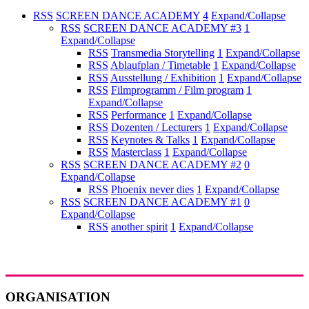
RSS
SCREEN DANCE ACADEMY
4
Expand/Collapse
RSS
SCREEN DANCE ACADEMY #3
1
Expand/Collapse
RSS
Transmedia Storytelling
1
Expand/Collapse
RSS
Ablaufplan / Timetable
1
Expand/Collapse
RSS
Ausstellung / Exhibition
1
Expand/Collapse
RSS
Filmprogramm / Film program
1
Expand/Collapse
RSS
Performance
1
Expand/Collapse
RSS
Dozenten / Lecturers
1
Expand/Collapse
RSS
Keynotes & Talks
1
Expand/Collapse
RSS
Masterclass
1
Expand/Collapse
RSS
SCREEN DANCE ACADEMY #2
0
Expand/Collapse
RSS
Phoenix never dies
1
Expand/Collapse
RSS
SCREEN DANCE ACADEMY #1
0
Expand/Collapse
RSS
another spirit
1
Expand/Collapse
ORGANISATION