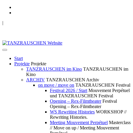
|
TANZRAUSCHEN Wuppertal
we live future now
Start
Projekte
Projekte
TANZRAUSCHEN im Kino
TANZRAUSCHEN im
Kino
ARCHIV
TANZRAUSCHEN Archiv
on move / move on
TANZRAUSCHEN Festival
Festival 2026 / Start
Mouvement Perpétuel
und TANZRAUSCHEN Festival
Opening – Rex-Filmtheater
Festival
Opening – Rex-Filmtheater
WS Rewriting Histories
WORKSHOP //
Rewriting Histories.
Meeting Mouvement Perpétuel
Masterclass
// Move on up / Meeting Mouvement