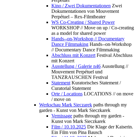
Perpétuel
Kino / Zwei Dokumentationen
Zwei
Dokumentationen von Mouvement
Perpétuel – Rex-Filmtheater
WS Co-Creating / Shared Power
WORKSHOP // Move on up / Co-creating
as a model for shared power
Hands--on-Workshop // Documentary
Dance Filmmaking
Hands--on-Workshop
// Documentary Dance Filmmaking
Abschluss mit Konzert
Festival Abschluss
mit Konzert
Ausstellung / Galerie n46
Ausstellung //
Mouvement Perpétuel und
TANZRAUSCHEN Festival
Statement
Kuratorisches Statement /
Curatorial Statement
Orte / Locations
LOCATIONS // on move
/ move on
Werkschau Mark Sieczarek
paths through my
garden - Kunst von Mark Sieczkarek
Vernissage
paths through my garden -
Kunst von Mark Sieczkarek
Film / 10.10.2025
Die Klage der Kaiserin.
Ein Film von Pina Bausch