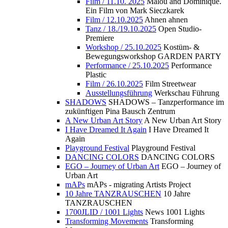
Film / 11.10. 2025
Malou and Dominique.
Ein Film von Mark Sieczkarek
Film / 12.10.2025
Ahnen ahnen
Tanz / 18./19.10.2025
Open Studio-
Premiere
Workshop / 25.10.2025
Kostüm- &
Bewegungsworkshop GARDEN PARTY
Performance / 25.10.2025
Performance
Plastic
Film / 26.10.2025
Film Streetwear
Ausstellungsführung
Werkschau Führung
SHADOWS
SHADOWS – Tanzperformance im
zukünftigen Pina Bausch Zentrum
A New Urban Art Story
A New Urban Art Story
I Have Dreamed It Again
I Have Dreamed It
Again
Playground Festival
Playground Festival
DANCING COLORS
DANCING COLORS
EGO – Journey of Urban Art
EGO – Journey of
Urban Art
mAPs
mAPs - migrating Artists Project
10 Jahre TANZRAUSCHEN
10 Jahre
TANZRAUSCHEN
1700JLID / 1001 Lights
News 1001 Lights
Transforming Movements
Transforming