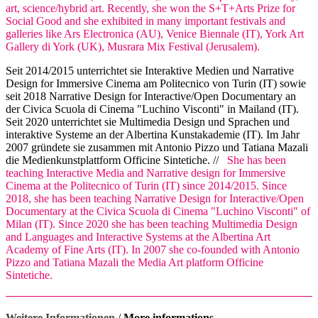
art, science/hybrid art. Recently, she won the S+T+Arts Prize for
Social Good and she exhibited in many important festivals and
galleries like Ars Electronica (AU), Venice Biennale (IT), York Art
Gallery di York (UK), Musrara Mix Festival (Jerusalem).
Seit 2014/2015 unterrichtet sie Interaktive Medien und Narrative
Design for Immersive Cinema am Politecnico von Turin (IT) sowie
seit 2018 Narrative Design for Interactive/Open Documentary an
der Civica Scuola di Cinema "Luchino Visconti" in Mailand (IT).
Seit 2020 unterrichtet sie Multimedia Design und Sprachen und
interaktive Systeme an der Albertina Kunstakademie (IT). Im Jahr
2007 gründete sie zusammen mit Antonio Pizzo und Tatiana Mazali
die Medienkunstplattform Officine Sintetiche. //
She has been
teaching Interactive Media and Narrative design for Immersive
Cinema at the Politecnico of Turin (IT) since 2014/2015. Since
2018, she has been teaching Narrative Design for Interactive/Open
Documentary at the Civica Scuola di Cinema "Luchino Visconti" of
Milan (IT). Since 2020 she has been teaching Multimedia Design
and Languages and Interactive Systems at the Albertina Art
Academy of Fine Arts (IT). In 2007 she co-founded with Antonio
Pizzo and Tatiana Mazali the Media Art platform Officine
Sintetiche.
Weitere Informationen /
More informations