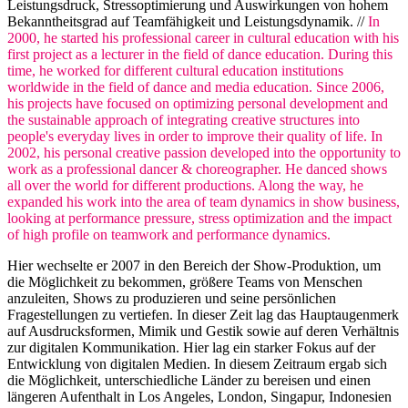
Leistungsdruck, Stressoptimierung und Auswirkungen von hohem
Bekanntheitsgrad auf Teamfähigkeit und Leistungsdynamik. //
In
2000, he started his professional career in cultural education with his
first project as a lecturer in the field of dance education. During this
time, he worked for different cultural education institutions
worldwide in the field of dance and media education. Since 2006,
his projects have focused on optimizing personal development and
the sustainable approach of integrating creative structures into
people's everyday lives in order to improve their quality of life. In
2002, his personal creative passion developed into the opportunity to
work as a professional dancer & choreographer. He danced shows
all over the world for different productions. Along the way, he
expanded his work into the area of team dynamics in show business,
looking at performance pressure, stress optimization and the impact
of high profile on teamwork and performance dynamics.
Hier wechselte er 2007 in den Bereich der Show-Produktion, um
die Möglichkeit zu bekommen, größere Teams von Menschen
anzuleiten, Shows zu produzieren und seine persönlichen
Fragestellungen zu vertiefen. In dieser Zeit lag das Hauptaugenmerk
auf Ausdrucksformen, Mimik und Gestik sowie auf deren Verhältnis
zur digitalen Kommunikation. Hier lag ein starker Fokus auf der
Entwicklung von digitalen Medien. In diesem Zeitraum ergab sich
die Möglichkeit, unterschiedliche Länder zu bereisen und einen
längeren Aufenthalt in Los Angeles, London, Singapur, Indonesien