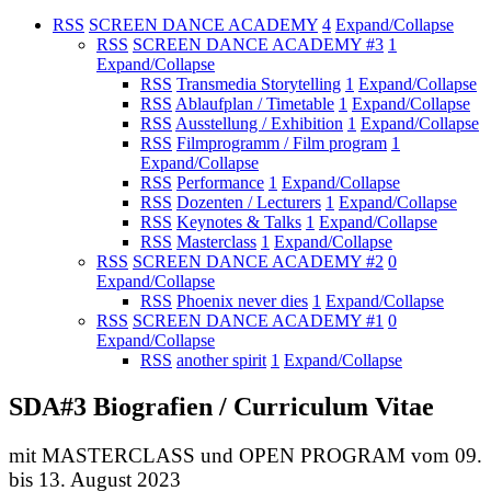
RSS
SCREEN DANCE ACADEMY
4
Expand/Collapse
RSS
SCREEN DANCE ACADEMY #3
1
Expand/Collapse
RSS
Transmedia Storytelling
1
Expand/Collapse
RSS
Ablaufplan / Timetable
1
Expand/Collapse
RSS
Ausstellung / Exhibition
1
Expand/Collapse
RSS
Filmprogramm / Film program
1
Expand/Collapse
RSS
Performance
1
Expand/Collapse
RSS
Dozenten / Lecturers
1
Expand/Collapse
RSS
Keynotes & Talks
1
Expand/Collapse
RSS
Masterclass
1
Expand/Collapse
RSS
SCREEN DANCE ACADEMY #2
0
Expand/Collapse
RSS
Phoenix never dies
1
Expand/Collapse
RSS
SCREEN DANCE ACADEMY #1
0
Expand/Collapse
RSS
another spirit
1
Expand/Collapse
SDA#3 Biografien / Curriculum Vitae
mit MASTERCLASS und OPEN PROGRAM vom 09.
bis 13. August 2023