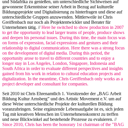
und Südafrika zu genießen, um unterschiedliche Sichtweisen auf
gewonnene Erkenntnisse seiner Arbeit in Bezug auf kulturelle
Bildungsprojekte und Digitalisierung zu hinterfragen und diese auf
unterschiedliche Gruppen anzuwenden. Mittlerweile ist Chris
Greiffenbach nur noch als Projektentwickler und Berater für
Unternehmen tätig. //
Here he switched to show production in 2007
to get the opportunity to lead larger teams of people, produce shows
and deepen his personal issues. During this time, the main focus was
on forms of expression, facial expressions and gestures and their
relationship to digital communication. Here there was a strong focus
on the development of digital media. During this period, the
opportunity arose to travel to different countries and to enjoy a
longer stay in Los Angeles, London, Singapore, Indonesia and
South Africa in order to evaluate different perspectives and insights
gained from his work in relation to cultural education projects and
digitalization. In the meantime, Chris Greiffenbach only works as a
project developer and consultant for companies.
Seit 2010 ist Chris Ehrenamtlich 1. Vorsitzender der „BAG Arbeit
Bildung Kultur Arnsberg” und des Artistic Movement e.V. um auf
diese Weise unterschiedliche Projekte der kulturellen Bildung
voranzubringen. Seine ergänzende Lebensaufgabe ist es, sich jeden
Tag mit kreativen Menschen im Unternehmenskontext zu treffen
und neue Blickwinkel auf bestehende Prozesse zu evaluieren. //
Since 2010, Chris has been the honorary 1st chairman of the "BAG