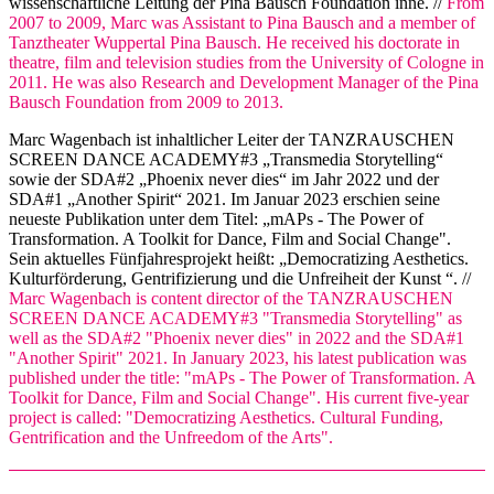
wissenschaftliche Leitung der Pina Bausch Foundation inne. //
From
2007 to 2009, Marc was Assistant to Pina Bausch and a member of
Tanztheater Wuppertal Pina Bausch. He received his doctorate in
theatre, film and television studies from the University of Cologne in
2011. He was also Research and Development Manager of the Pina
Bausch Foundation from 2009 to 2013.
Marc Wagenbach ist inhaltlicher Leiter der TANZRAUSCHEN
SCREEN DANCE ACADEMY#3 „Transmedia Storytelling“
sowie der SDA#2 „Phoenix never dies“ im Jahr 2022 und der
SDA#1 „Another Spirit“ 2021. Im Januar 2023 erschien seine
neueste Publikation unter dem Titel: „mAPs - The Power of
Transformation. A Toolkit for Dance, Film and Social Change".
Sein aktuelles Fünfjahresprojekt heißt: „Democratizing Aesthetics.
Kulturförderung, Gentrifizierung und die Unfreiheit der Kunst “. //
Marc Wagenbach is content director of the TANZRAUSCHEN
SCREEN DANCE ACADEMY#3 "Transmedia Storytelling" as
well as the SDA#2 "Phoenix never dies" in 2022 and the SDA#1
"Another Spirit" 2021. In January 2023, his latest publication was
published under the title: "mAPs - The Power of Transformation. A
Toolkit for Dance, Film and Social Change". His current five-year
project is called: "Democratizing Aesthetics. Cultural Funding,
Gentrification and the Unfreedom of the Arts".