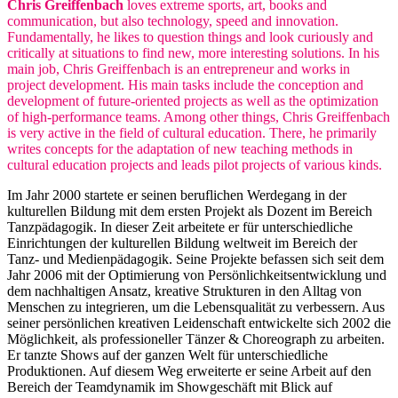
Chris Greiffenbach
loves extreme sports, art, books and
communication, but also technology, speed and innovation.
Fundamentally, he likes to question things and look curiously and
critically at situations to find new, more interesting solutions. In his
main job, Chris Greiffenbach is an entrepreneur and works in
project development. His main tasks include the conception and
development of future-oriented projects as well as the optimization
of high-performance teams. Among other things, Chris Greiffenbach
is very active in the field of cultural education. There, he primarily
writes concepts for the adaptation of new teaching methods in
cultural education projects and leads pilot projects of various kinds.
Im Jahr 2000 startete er seinen beruflichen Werdegang in der
kulturellen Bildung mit dem ersten Projekt als Dozent im Bereich
Tanzpädagogik. In dieser Zeit arbeitete er für unterschiedliche
Einrichtungen der kulturellen Bildung weltweit im Bereich der
Tanz- und Medienpädagogik. Seine Projekte befassen sich seit dem
Jahr 2006 mit der Optimierung von Persönlichkeitsentwicklung und
dem nachhaltigen Ansatz, kreative Strukturen in den Alltag von
Menschen zu integrieren, um die Lebensqualität zu verbessern. Aus
seiner persönlichen kreativen Leidenschaft entwickelte sich 2002 die
Möglichkeit, als professioneller Tänzer & Choreograph zu arbeiten.
Er tanzte Shows auf der ganzen Welt für unterschiedliche
Produktionen. Auf diesem Weg erweiterte er seine Arbeit auf den
Bereich der Teamdynamik im Showgeschäft mit Blick auf