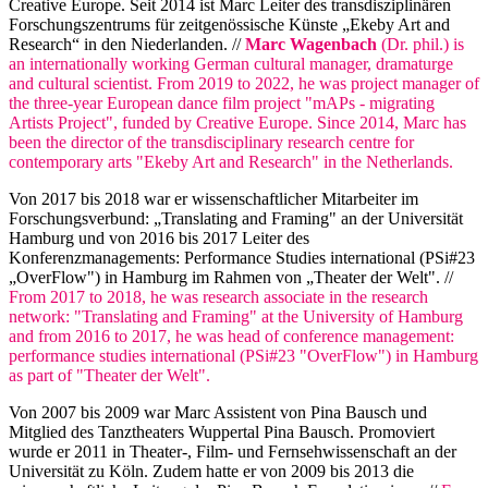
Creative Europe. Seit 2014 ist Marc Leiter des transdisziplinären
Forschungszentrums für zeitgenössische Künste „Ekeby Art and
Research“ in den Niederlanden. //
Marc Wagenbach
(Dr. phil.) is
an internationally working German cultural manager, dramaturge
and cultural scientist. From 2019 to 2022, he was project manager of
the three-year European dance film project "mAPs - migrating
Artists Project", funded by Creative Europe. Since 2014, Marc has
been the director of the transdisciplinary research centre for
contemporary arts "Ekeby Art and Research" in the Netherlands.
Von 2017 bis 2018 war er wissenschaftlicher Mitarbeiter im
Forschungsverbund: „Translating and Framing" an der Universität
Hamburg und von 2016 bis 2017 Leiter des
Konferenzmanagements: Performance Studies international (PSi#23
„OverFlow") in Hamburg im Rahmen von „Theater der Welt". //
From 2017 to 2018, he was research associate in the research
network: "Translating and Framing" at the University of Hamburg
and from 2016 to 2017, he was head of conference management:
performance studies international (PSi#23 "OverFlow") in Hamburg
as part of "Theater der Welt".
Von 2007 bis 2009 war Marc Assistent von Pina Bausch und
Mitglied des Tanztheaters Wuppertal Pina Bausch. Promoviert
wurde er 2011 in Theater-, Film- und Fernsehwissenschaft an der
Universität zu Köln. Zudem hatte er von 2009 bis 2013 die