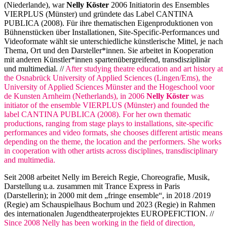
(Niederlande), war
Nelly Köster
2006 Initiatorin des Ensembles
VIERPLUS (Münster) und gründete das Label CANTINA
PUBLICA (2008). Für ihre thematischen Eigenproduktionen von
Bühnenstücken über Installationen, Site-Specific-Performances und
Videoformate wählt sie unterschiedliche künstlerische Mittel, je nach
Thema, Ort und den Darsteller*innen. Sie arbeitet in Kooperation
mit anderen Künstler*innen spartenübergreifend, transdisziplinär
und multimedial. //
After studying theatre education and art history at
the Osnabrück University of Applied Sciences (Lingen/Ems), the
University of Applied Sciences Münster and the Hogeschool voor
de Kunsten Arnheim (Netherlands), in 2006
Nelly Köster
was
initiator of the ensemble VIERPLUS (Münster) and founded the
label CANTINA PUBLICA (2008). For her own thematic
productions, ranging from stage plays to installations, site-specific
performances and video formats, she chooses different artistic means
depending on the theme, the location and the performers. She works
in cooperation with other artists across disciplines, transdisciplinary
and multimedia.
Seit 2008 arbeitet Nelly im Bereich Regie, Choreografie, Musik,
Darstellung u.a. zusammen mit Trance Express in Paris
(Darstellerin); in 2000 mit dem „fringe ensemble“, in 2018 /2019
(Regie) am Schauspielhaus Bochum und 2023 (Regie) in Rahmen
des internationalen Jugendtheaterprojektes EUROPEFICTION. //
Since 2008 Nelly has been working in the field of direction,