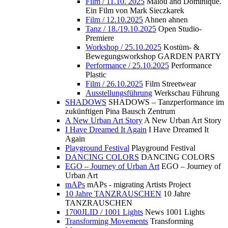
Film / 11.10. 2025
Malou and Dominique.
Ein Film von Mark Sieczkarek
Film / 12.10.2025
Ahnen ahnen
Tanz / 18./19.10.2025
Open Studio-
Premiere
Workshop / 25.10.2025
Kostüm- &
Bewegungsworkshop GARDEN PARTY
Performance / 25.10.2025
Performance
Plastic
Film / 26.10.2025
Film Streetwear
Ausstellungsführung
Werkschau Führung
SHADOWS
SHADOWS – Tanzperformance im
zukünftigen Pina Bausch Zentrum
A New Urban Art Story
A New Urban Art Story
I Have Dreamed It Again
I Have Dreamed It
Again
Playground Festival
Playground Festival
DANCING COLORS
DANCING COLORS
EGO – Journey of Urban Art
EGO – Journey of
Urban Art
mAPs
mAPs - migrating Artists Project
10 Jahre TANZRAUSCHEN
10 Jahre
TANZRAUSCHEN
1700JLID / 1001 Lights
News 1001 Lights
Transforming Movements
Transforming