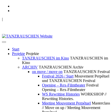
|
TANZRAUSCHEN Wuppertal
we live future now
Start
Projekte
Projekte
TANZRAUSCHEN im Kino
TANZRAUSCHEN im
Kino
ARCHIV
TANZRAUSCHEN Archiv
on move / move on
TANZRAUSCHEN Festival
Festival 2026 / Start
Mouvement Perpétuel
und TANZRAUSCHEN Festival
Opening – Rex-Filmtheater
Festival
Opening – Rex-Filmtheater
WS Rewriting Histories
WORKSHOP //
Rewriting Histories.
Meeting Mouvement Perpétuel
Masterclass
// Move on up / Meeting Mouvement