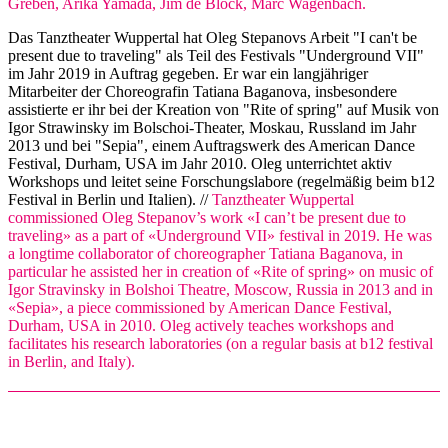
Greben, Arika Yamada, Jim de Block, Marc Wagenbach.
Das Tanztheater Wuppertal hat Oleg Stepanovs Arbeit "I can't be
present due to traveling" als Teil des Festivals "Underground VII"
im Jahr 2019 in Auftrag gegeben. Er war ein langjähriger
Mitarbeiter der Choreografin Tatiana Baganova, insbesondere
assistierte er ihr bei der Kreation von "Rite of spring" auf Musik von
Igor Strawinsky im Bolschoi-Theater, Moskau, Russland im Jahr
2013 und bei "Sepia", einem Auftragswerk des American Dance
Festival, Durham, USA im Jahr 2010. Oleg unterrichtet aktiv
Workshops und leitet seine Forschungslabore (regelmäßig beim b12
Festival in Berlin und Italien). //
Tanztheater Wuppertal
commissioned Oleg Stepanov’s work «I can’t be present due to
traveling» as a part of «Underground VII» festival in 2019. He was
a longtime collaborator of choreographer Tatiana Baganova, in
particular he assisted her in creation of «Rite of spring» on music of
Igor Stravinsky in Bolshoi Theatre, Moscow, Russia in 2013 and in
«Sepia», a piece commissioned by American Dance Festival,
Durham, USA in 2010. Oleg actively teaches workshops and
facilitates his research laboratories (on a regular basis at b12 festival
in Berlin, and Italy).