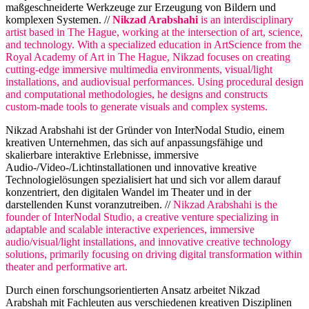
maßgeschneiderte Werkzeuge zur Erzeugung von Bildern und
komplexen Systemen. //
Nikzad Arabshahi
is an interdisciplinary
artist based in The Hague, working at the intersection of art, science,
and technology. With a specialized education in ArtScience from the
Royal Academy of Art in The Hague, Nikzad focuses on creating
cutting-edge immersive multimedia environments, visual/light
installations, and audiovisual performances. Using procedural design
and computational methodologies, he designs and constructs
custom-made tools to generate visuals and complex systems.
Nikzad Arabshahi ist der Gründer von InterNodal Studio, einem
kreativen Unternehmen, das sich auf anpassungsfähige und
skalierbare interaktive Erlebnisse, immersive
Audio-/Video-/Lichtinstallationen und innovative kreative
Technologielösungen spezialisiert hat und sich vor allem darauf
konzentriert, den digitalen Wandel im Theater und in der
darstellenden Kunst voranzutreiben. //
Nikzad Arabshahi is the
founder of InterNodal Studio, a creative venture specializing in
adaptable and scalable interactive experiences, immersive
audio/visual/light installations, and innovative creative technology
solutions, primarily focusing on driving digital transformation within
theater and performative art.
Durch einen forschungsorientierten Ansatz arbeitet Nikzad
Arabshah mit Fachleuten aus verschiedenen kreativen Disziplinen