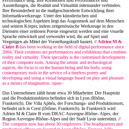
Performance tätig. Ihre Kreationen sind Performances und
Ausstellungen, die Realität und Virtualität miteinander verbinden.
Ihre Besonderheit ist die maßgeschneiderte Entwicklung ihrer
Informatikwerkzeuge. Unter den künstlerischen und
technologischen Aspekten liegt das Augenmerk auf dem Menschen
und seinem Körper, indem zeitgenössische Werkzeuge in den
Diensten einer zeitlosen Poesie eingesetzt werden und eine visuelle
Sprache entwickelt und verwendet wird, die auf Spiel und
Vergnügen als Mittel der Vorstellungskraft basiert. //
Adrien M &
Claire B
has been working in the field of digital performance since
2004. Their creations are performances and exhibitions that combine
reality and virtuality. Their speciality is the customised development
of their computer tools. Among the artistic and technological
aspects, the focus is on the human being and his body, using
contemporary tools in the service of a timeless poetry and
developing and using a visual language based on play and pleasure
as a means of imagination. /span>
Das Unternehmen zählt heute etwa 30 Mitarbeiter. Der Hauptsitz
und die Produktionsbüros befinden sich in Lyon (Rhône,
Frankreich). Die Villa Aphéa, der Forschungs- und Produktionsort,
befindet sich in Crest (Drôme, Frankreich). In Frankreich wird
Adrien M & Claire B vom DRAC Auvergne-Rhône- Alpes, der
Region Auvergne-Rhône-Alpes und der Stadt Lyon unterstützt. //
The company now has about 30 employees. The headquarters and