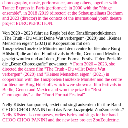
choreography, music, performance, among others, together with
Trance Express in Paris (performer); in 2000 with the "fringe
ensemble", in 2018 /2019 (director) at the Schauspielhaus Bochum
and 2023 (director) in the context of the international youth theatre
project EUROPEFICTION.
Von 2020 - 2023 führt sie Regie bei den Tanzfilmproduktionen
„The Truth - Du willst Deine Wut verbergen“ (2020) und „Keines
Menschen eigen“ (2021) in Kooperation mit den
Tanzpoeten/Tanztexte Münster und dem centre for literature Burg
Hülshoff, die auf den Filmfestivals in Berlin, Genua und Mexiko
gezeigt wurden und auf dem „Fuori Format Festival“ den Preis für
die „Beste Choreografie“ gewannen. //
From 2020 – 2023, she
directed the dance film "The Truth - Du willst Deine Wut
verbergen" (2020) and "Keines Menschen eigen" (2021) in
cooperation with the Tanzpoeten/Tanztexte Münster and the centre
for literature Burg Hülshoff, which were shown at film festivals in
Berlin, Genoa and Mexico and won the prize for "Best
Choreography" at the "Fuori Format Festival".
Nelly Köster komponiert, textet und singt außerdem für ihre Band
CHOO CHOO PANINI und das New Jazzprojekt ZouZoulectric.//
Nelly Köster also composes, writes lyrics and sings for her band
CHOO CHOO PANINI and the new jazz project ZouZoulectric.