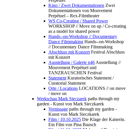
Perpétuel
Kino / Zwei Dokumentationen
Zwei
Dokumentationen von Mouvement
Perpétuel – Rex-Filmtheater
WS Co-Creating / Shared Power
WORKSHOP // Move on up / Co-creating
as a model for shared power
Hands--on-Workshop // Documentary
Dance Filmmaking
Hands--on-Workshop
// Documentary Dance Filmmaking
Abschluss mit Konzert
Festival Abschluss
mit Konzert
Ausstellung / Galerie n46
Ausstellung //
Mouvement Perpétuel und
TANZRAUSCHEN Festival
Statement
Kuratorisches Statement /
Curatorial Statement
Orte / Locations
LOCATIONS // on move
/ move on
Werkschau Mark Sieczarek
paths through my
garden - Kunst von Mark Sieczkarek
Vernissage
paths through my garden -
Kunst von Mark Sieczkarek
Film / 10.10.2025
Die Klage der Kaiserin.
Ein Film von Pina Bausch