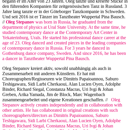
begann er im Alter von 23 Jahren. Oleg tanzte und kreierte Stücke in
den führenden Kompanien für zeitgenössischen Tanz in Russland. 3
Jahre lang tanzte er in der Göteborger Tanzkompanie in Schweden.
Und seit 2016 ist er Tänzer im Tanztheater Wuppertal Pina Bausch.
//
Oleg Stepanov
was born in Russia, he graduated from the
department of physics at Ural State University. At the same time, he
studied contemporary dance at the Contemporary Art Center in
Yekaterinburg, Urals. He started his professional dance career at the
age of 23. Oleg danced and created pieces in the leading companies
of contemporary dance in Russia. For 3 years he danced in
Gothenburg dance company, Sweden. And since 2016, he has been
a dancer in Tanztheater Wuppertal Pina Bausch.
Oleg Stepanov kreiert aktiv, sowohl unabhängig als auch in
Zusammenarbeit mit anderen Künstlern. Er hat mit
Choreographen/Regisseuren wie Dimitris Papaioannou, Saburo
Teshigawara, Sidi Larbi Cherkaoui, Alan Lucien Oyen, Adolphe
Binder, Richard Siegal, Constanza Macras, Uri Ivgi & Johan
Greben, Arika Yamada, Jim de Block, Marc Wagenbach
zusammengearbeitet und eigene Kreationen geschaffen. //
Oleg
Stepanov actively creates independently and in collaboration with
other artists. He has collaborated in original creations with such
choreographers/directors as Dimitris Papaioannou, Saburo
Teshigawara, Sidi Larbi Cherkaoui, Alan Lucien Oyen, Adolphe
Binder, Richard Siegal, Constanza Macras, Uri Ivgi & Johan