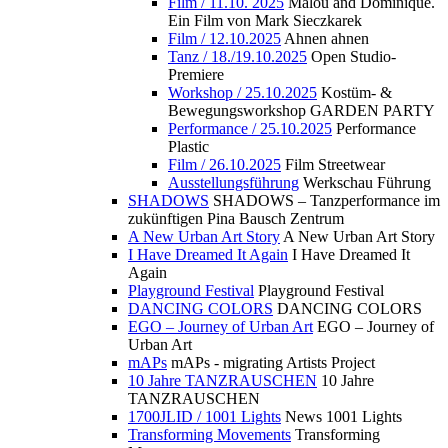
Film / 11.10. 2025
Malou and Dominique.
Ein Film von Mark Sieczkarek
Film / 12.10.2025
Ahnen ahnen
Tanz / 18./19.10.2025
Open Studio-
Premiere
Workshop / 25.10.2025
Kostüm- &
Bewegungsworkshop GARDEN PARTY
Performance / 25.10.2025
Performance
Plastic
Film / 26.10.2025
Film Streetwear
Ausstellungsführung
Werkschau Führung
SHADOWS
SHADOWS – Tanzperformance im
zukünftigen Pina Bausch Zentrum
A New Urban Art Story
A New Urban Art Story
I Have Dreamed It Again
I Have Dreamed It
Again
Playground Festival
Playground Festival
DANCING COLORS
DANCING COLORS
EGO – Journey of Urban Art
EGO – Journey of
Urban Art
mAPs
mAPs - migrating Artists Project
10 Jahre TANZRAUSCHEN
10 Jahre
TANZRAUSCHEN
1700JLID / 1001 Lights
News 1001 Lights
Transforming Movements
Transforming