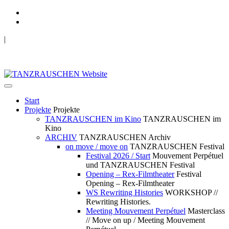
|
TANZRAUSCHEN Wuppertal
we live future now
Start
Projekte
Projekte
TANZRAUSCHEN im Kino
TANZRAUSCHEN im
Kino
ARCHIV
TANZRAUSCHEN Archiv
on move / move on
TANZRAUSCHEN Festival
Festival 2026 / Start
Mouvement Perpétuel
und TANZRAUSCHEN Festival
Opening – Rex-Filmtheater
Festival
Opening – Rex-Filmtheater
WS Rewriting Histories
WORKSHOP //
Rewriting Histories.
Meeting Mouvement Perpétuel
Masterclass
// Move on up / Meeting Mouvement