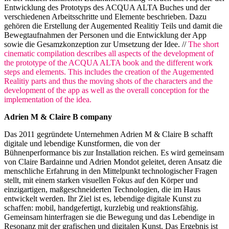
Entwicklung des Prototyps des ACQUA ALTA Buches und der
verschiedenen Arbeitsschritte und Elemente beschrieben. Dazu
gehören die Erstellung der Augemented Realitiy Teils und damit die
Bewegtaufnahmen der Personen und die Entwicklung der App
sowie die Gesamzkonzeption zur Umsetzung der Idee. //
The short
cinematic compilation describes all aspects of the development of
the prototype of the ACQUA ALTA book and the different work
steps and elements. This includes the creation of the Augemented
Realitiy parts and thus the moving shots of the characters and the
development of the app as well as the overall conception for the
implementation of the idea.
Adrien M & Claire B company
Das 2011 gegründete Unternehmen Adrien M & Claire B schafft
digitale und lebendige Kunstformen, die von der
Bühnenperformance bis zur Installation reichen. Es wird gemeinsam
von Claire Bardainne und Adrien Mondot geleitet, deren Ansatz die
menschliche Erfahrung in den Mittelpunkt technologischer Fragen
stellt, mit einem starken visuellen Fokus auf den Körper und
einzigartigen, maßgeschneiderten Technologien, die im Haus
entwickelt werden. Ihr Ziel ist es, lebendige digitale Kunst zu
schaffen: mobil, handgefertigt, kurzlebig und reaktionsfähig.
Gemeinsam hinterfragen sie die Bewegung und das Lebendige in
Resonanz mit der grafischen und digitalen Kunst. Das Ergebnis ist