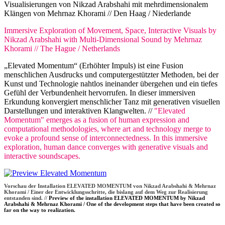
Visualisierungen von Nikzad Arabshahi mit mehrdimensionalem
Klängen von Mehrnaz Khorami // Den Haag / Niederlande
Immersive Exploration of Movement, Space, Interactive Visuals by
Nikzad Arabshahi with Multi-Dimensional Sound by Mehrnaz
Khorami // The Hague / Netherlands
„Elevated Momentum“ (Erhöhter Impuls) ist eine Fusion
menschlichen Ausdrucks und computergestützter Methoden, bei der
Kunst und Technologie nahtlos ineinander übergehen und ein tiefes
Gefühl der Verbundenheit hervorrufen. In dieser immersiven
Erkundung konvergiert menschlicher Tanz mit generativen visuellen
Darstellungen und interaktiven Klangwelten. //
"Elevated
Momentum" emerges as a fusion of human expression and
computational methodologies, where art and technology merge to
evoke a profound sense of interconnectedness. In this immersive
exploration, human dance converges with generative visuals and
interactive soundscapes.
Vorschau der Installation ELEVATED MOMENTUM von Nikzad Arabshahi & Mehrnaz
Khorami / Einer der Entwicklungsschritte, die bislang auf dem Weg zur Realisierung
entstanden sind. //
Preview of the installation ELEVATED MOMENTUM by Nikzad
Arabshahi & Mehrnaz Khorami / One of the development steps that have been created so
far on the way to realization.