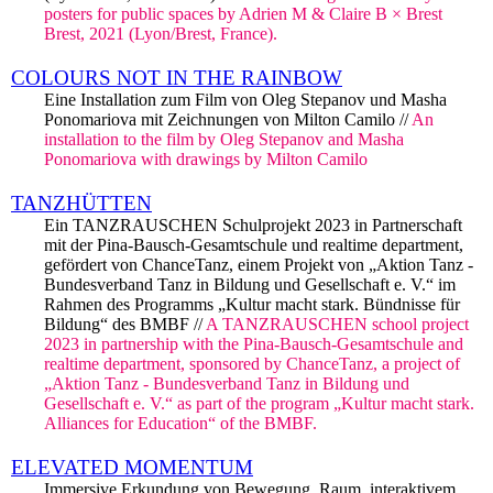
posters for public spaces by Adrien M & Claire B × Brest
Brest, 2021 (Lyon/Brest, France).
COLOURS NOT IN THE RAINBOW
Eine Installation zum Film von Oleg Stepanov und Masha
Ponomariova mit Zeichnungen von Milton Camilo //
An
installation to the film by Oleg Stepanov and Masha
Ponomariova with drawings by Milton Camilo
TANZHÜTTEN
Ein TANZRAUSCHEN Schulprojekt 2023 in Partnerschaft
mit der Pina-Bausch-Gesamtschule und realtime department,
gefördert von ChanceTanz, einem Projekt von „Aktion Tanz -
Bundesverband Tanz in Bildung und Gesellschaft e. V.“ im
Rahmen des Programms „Kultur macht stark. Bündnisse für
Bildung“ des BMBF //
A TANZRAUSCHEN school project
2023 in partnership with the Pina-Bausch-Gesamtschule and
realtime department, sponsored by ChanceTanz, a project of
„Aktion Tanz - Bundesverband Tanz in Bildung und
Gesellschaft e. V.“ as part of the program „Kultur macht stark.
Alliances for Education“ of the BMBF.
ELEVATED MOMENTUM
Immersive Erkundung von Bewegung, Raum, interaktivem