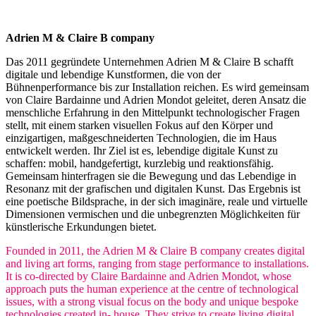
Adrien M & Claire B company
Das 2011 gegründete Unternehmen Adrien M & Claire B schafft
digitale und lebendige Kunstformen, die von der
Bühnenperformance bis zur Installation reichen. Es wird gemeinsam
von Claire Bardainne und Adrien Mondot geleitet, deren Ansatz die
menschliche Erfahrung in den Mittelpunkt technologischer Fragen
stellt, mit einem starken visuellen Fokus auf den Körper und
einzigartigen, maßgeschneiderten Technologien, die im Haus
entwickelt werden. Ihr Ziel ist es, lebendige digitale Kunst zu
schaffen: mobil, handgefertigt, kurzlebig und reaktionsfähig.
Gemeinsam hinterfragen sie die Bewegung und das Lebendige in
Resonanz mit der grafischen und digitalen Kunst. Das Ergebnis ist
eine poetische Bildsprache, in der sich imaginäre, reale und virtuelle
Dimensionen vermischen und die unbegrenzten Möglichkeiten für
künstlerische Erkundungen bietet.
Founded in 2011, the Adrien M & Claire B company creates digital
and living art forms, ranging from stage performance to installations.
It is co-directed by Claire Bardainne and Adrien Mondot, whose
approach puts the human experience at the centre of technological
issues, with a strong visual focus on the body and unique bespoke
technologies created in- house. They strive to create living digital