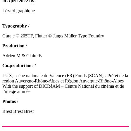
in April 2022 by
/
Lézard graphique
Typography
/
Garaje © 205TF, Flutter © Jangs Müller Type Foundry
Production
/
Adrien M & Claire B
Co-productions
/
LUX, scène nationale de Valence (FR) Fonds [SCAN] - Préfet de la
région Auvergne-Rhône-Alpes et Région Auvergne-Rhône-Alpes
With the support of DICRéAM – Centre National du cinéma et de
l’image animée
Photos
/
Brest Brest Brest