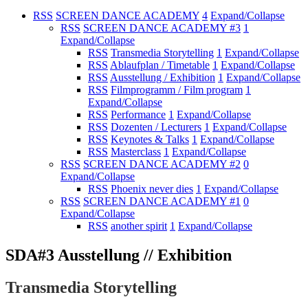
RSS
SCREEN DANCE ACADEMY
4
Expand/Collapse
RSS
SCREEN DANCE ACADEMY #3
1
Expand/Collapse
RSS
Transmedia Storytelling
1
Expand/Collapse
RSS
Ablaufplan / Timetable
1
Expand/Collapse
RSS
Ausstellung / Exhibition
1
Expand/Collapse
RSS
Filmprogramm / Film program
1
Expand/Collapse
RSS
Performance
1
Expand/Collapse
RSS
Dozenten / Lecturers
1
Expand/Collapse
RSS
Keynotes & Talks
1
Expand/Collapse
RSS
Masterclass
1
Expand/Collapse
RSS
SCREEN DANCE ACADEMY #2
0
Expand/Collapse
RSS
Phoenix never dies
1
Expand/Collapse
RSS
SCREEN DANCE ACADEMY #1
0
Expand/Collapse
RSS
another spirit
1
Expand/Collapse
SDA#3 Ausstellung // Exhibition
Transmedia Storytelling