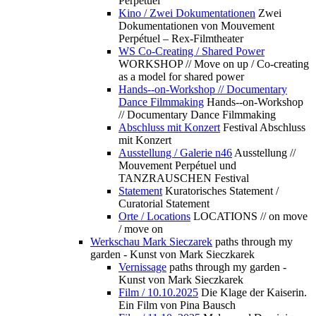
Perpétuel
Kino / Zwei Dokumentationen
Zwei
Dokumentationen von Mouvement
Perpétuel – Rex-Filmtheater
WS Co-Creating / Shared Power
WORKSHOP // Move on up / Co-creating
as a model for shared power
Hands--on-Workshop // Documentary
Dance Filmmaking
Hands--on-Workshop
// Documentary Dance Filmmaking
Abschluss mit Konzert
Festival Abschluss
mit Konzert
Ausstellung / Galerie n46
Ausstellung //
Mouvement Perpétuel und
TANZRAUSCHEN Festival
Statement
Kuratorisches Statement /
Curatorial Statement
Orte / Locations
LOCATIONS // on move
/ move on
Werkschau Mark Sieczarek
paths through my
garden - Kunst von Mark Sieczkarek
Vernissage
paths through my garden -
Kunst von Mark Sieczkarek
Film / 10.10.2025
Die Klage der Kaiserin.
Ein Film von Pina Bausch