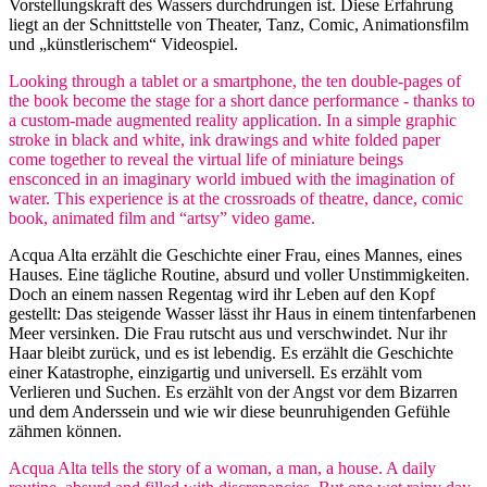
Vorstellungskraft des Wassers durchdrungen ist. Diese Erfahrung
liegt an der Schnittstelle von Theater, Tanz, Comic, Animationsfilm
und „künstlerischem“ Videospiel.
Looking through a tablet or a smartphone, the ten double-pages of
the book become the stage for a short dance performance - thanks to
a custom-made augmented reality application. In a simple graphic
stroke in black and white, ink drawings and white folded paper
come together to reveal the virtual life of miniature beings
ensconced in an imaginary world imbued with the imagination of
water. This experience is at the crossroads of theatre, dance, comic
book, animated film and “artsy” video game.
Acqua Alta erzählt die Geschichte einer Frau, eines Mannes, eines
Hauses. Eine tägliche Routine, absurd und voller Unstimmigkeiten.
Doch an einem nassen Regentag wird ihr Leben auf den Kopf
gestellt: Das steigende Wasser lässt ihr Haus in einem tintenfarbenen
Meer versinken. Die Frau rutscht aus und verschwindet. Nur ihr
Haar bleibt zurück, und es ist lebendig. Es erzählt die Geschichte
einer Katastrophe, einzigartig und universell. Es erzählt vom
Verlieren und Suchen. Es erzählt von der Angst vor dem Bizarren
und dem Anderssein und wie wir diese beunruhigenden Gefühle
zähmen können.
Acqua Alta tells the story of a woman, a man, a house. A daily