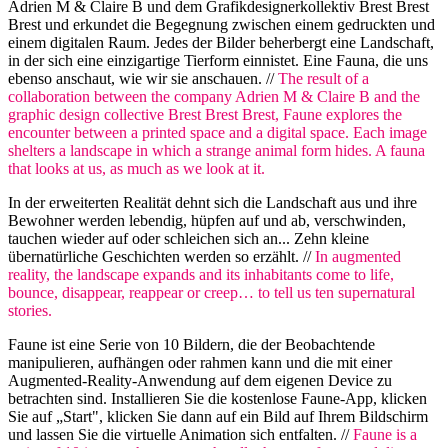
Adrien M & Claire B und dem Grafikdesignerkollektiv Brest Brest
Brest und erkundet die Begegnung zwischen einem gedruckten und
einem digitalen Raum. Jedes der Bilder beherbergt eine Landschaft,
in der sich eine einzigartige Tierform einnistet. Eine Fauna, die uns
ebenso anschaut, wie wir sie anschauen. //
The result of a
collaboration between the company Adrien M & Claire B and the
graphic design collective Brest Brest Brest, Faune explores the
encounter between a printed space and a digital space. Each image
shelters a landscape in which a strange animal form hides. A fauna
that looks at us, as much as we look at it.
In der erweiterten Realität dehnt sich die Landschaft aus und ihre
Bewohner werden lebendig, hüpfen auf und ab, verschwinden,
tauchen wieder auf oder schleichen sich an... Zehn kleine
übernatürliche Geschichten werden so erzählt. //
In augmented
reality, the landscape expands and its inhabitants come to life,
bounce, disappear, reappear or creep… to tell us ten supernatural
stories.
Faune ist eine Serie von 10 Bildern, die der Beobachtende
manipulieren, aufhängen oder rahmen kann und die mit einer
Augmented-Reality-Anwendung auf dem eigenen Device zu
betrachten sind. Installieren Sie die kostenlose Faune-App, klicken
Sie auf „Start", klicken Sie dann auf ein Bild auf Ihrem Bildschirm
und lassen Sie die virtuelle Animation sich entfalten. //
Faune is a