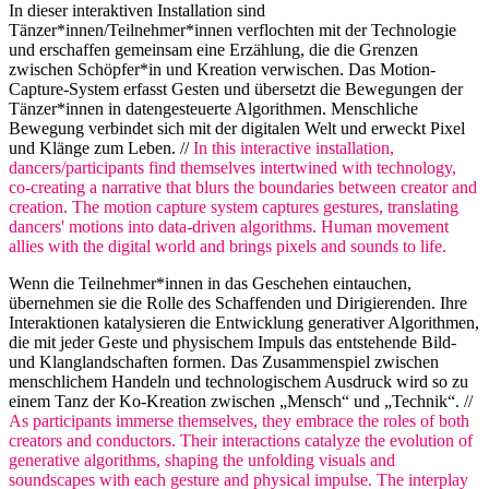
In dieser interaktiven Installation sind
Tänzer*innen/Teilnehmer*innen verflochten mit der Technologie
und erschaffen gemeinsam eine Erzählung, die die Grenzen
zwischen Schöpfer*in und Kreation verwischen. Das Motion-
Capture-System erfasst Gesten und übersetzt die Bewegungen der
Tänzer*innen in datengesteuerte Algorithmen. Menschliche
Bewegung verbindet sich mit der digitalen Welt und erweckt Pixel
und Klänge zum Leben. //
In this interactive installation,
dancers/participants find themselves intertwined with technology,
co-creating a narrative that blurs the boundaries between creator and
creation. The motion capture system captures gestures, translating
dancers' motions into data-driven algorithms. Human movement
allies with the digital world and brings pixels and sounds to life.
Wenn die Teilnehmer*innen in das Geschehen eintauchen,
übernehmen sie die Rolle des Schaffenden und Dirigierenden. Ihre
Interaktionen katalysieren die Entwicklung generativer Algorithmen,
die mit jeder Geste und physischem Impuls das entstehende Bild-
und Klanglandschaften formen. Das Zusammenspiel zwischen
menschlichem Handeln und technologischem Ausdruck wird so zu
einem Tanz der Ko-Kreation zwischen „Mensch“ und „Technik“. //
As participants immerse themselves, they embrace the roles of both
creators and conductors. Their interactions catalyze the evolution of
generative algorithms, shaping the unfolding visuals and
soundscapes with each gesture and physical impulse. The interplay