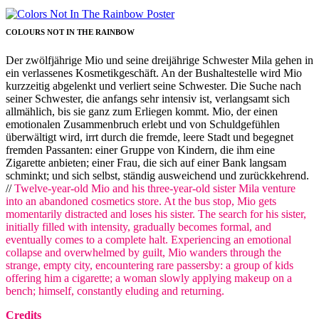
COLOURS NOT IN THE RAINBOW
Der zwölfjährige Mio und seine dreijährige Schwester Mila gehen in
ein verlassenes Kosmetikgeschäft. An der Bushaltestelle wird Mio
kurzzeitig abgelenkt und verliert seine Schwester. Die Suche nach
seiner Schwester, die anfangs sehr intensiv ist, verlangsamt sich
allmählich, bis sie ganz zum Erliegen kommt. Mio, der einen
emotionalen Zusammenbruch erlebt und von Schuldgefühlen
überwältigt wird, irrt durch die fremde, leere Stadt und begegnet
fremden Passanten: einer Gruppe von Kindern, die ihm eine
Zigarette anbieten; einer Frau, die sich auf einer Bank langsam
schminkt; und sich selbst, ständig ausweichend und zurückkehrend.
//
Twelve-year-old Mio and his three-year-old sister Mila venture
into an abandoned cosmetics store. At the bus stop, Mio gets
momentarily distracted and loses his sister. The search for his sister,
initially filled with intensity, gradually becomes formal, and
eventually comes to a complete halt. Experiencing an emotional
collapse and overwhelmed by guilt, Mio wanders through the
strange, empty city, encountering rare passersby: a group of kids
offering him a cigarette; a woman slowly applying makeup on a
bench; himself, constantly eluding and returning.
Credits