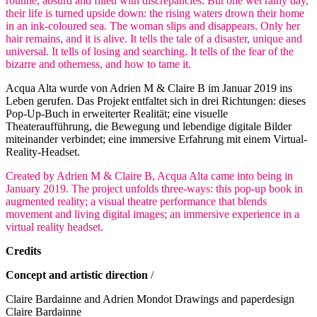
routine, absurd and filled with discrepancies. But one wet rainy day,
their life is turned upside down: the rising waters drown their home
in an ink-coloured sea. The woman slips and disappears. Only her
hair remains, and it is alive. It tells the tale of a disaster, unique and
universal. It tells of losing and searching. It tells of the fear of the
bizarre and otherness, and how to tame it.
Acqua Alta wurde von Adrien M & Claire B im Januar 2019 ins
Leben gerufen. Das Projekt entfaltet sich in drei Richtungen: dieses
Pop-Up-Buch in erweiterter Realität; eine visuelle
Theateraufführung, die Bewegung und lebendige digitale Bilder
miteinander verbindet; eine immersive Erfahrung mit einem Virtual-
Reality-Headset.
Created by Adrien M & Claire B, Acqua Alta came into being in
January 2019. The project unfolds three-ways: this pop-up book in
augmented reality; a visual theatre performance that blends
movement and living digital images; an immersive experience in a
virtual reality headset.
Credits
Concept and artistic direction
/
Claire Bardainne and Adrien Mondot Drawings and paperdesign
Claire Bardainne