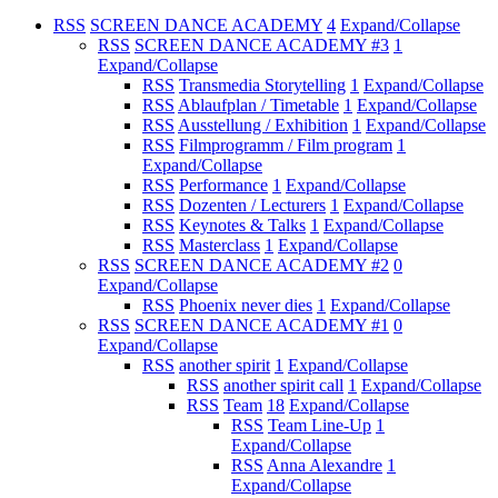
RSS
SCREEN DANCE ACADEMY
4
Expand/Collapse
RSS
SCREEN DANCE ACADEMY #3
1
Expand/Collapse
RSS
Transmedia Storytelling
1
Expand/Collapse
RSS
Ablaufplan / Timetable
1
Expand/Collapse
RSS
Ausstellung / Exhibition
1
Expand/Collapse
RSS
Filmprogramm / Film program
1
Expand/Collapse
RSS
Performance
1
Expand/Collapse
RSS
Dozenten / Lecturers
1
Expand/Collapse
RSS
Keynotes & Talks
1
Expand/Collapse
RSS
Masterclass
1
Expand/Collapse
RSS
SCREEN DANCE ACADEMY #2
0
Expand/Collapse
RSS
Phoenix never dies
1
Expand/Collapse
RSS
SCREEN DANCE ACADEMY #1
0
Expand/Collapse
RSS
another spirit
1
Expand/Collapse
RSS
another spirit call
1
Expand/Collapse
RSS
Team
18
Expand/Collapse
RSS
Team Line-Up
1
Expand/Collapse
RSS
Anna Alexandre
1
Expand/Collapse