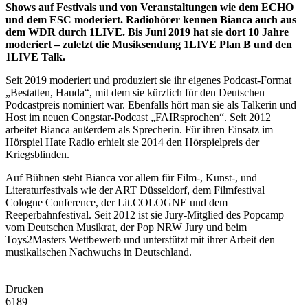
Shows auf Festivals und von Veranstaltungen wie dem ECHO
und dem ESC moderiert. Radiohörer kennen Bianca auch aus
dem WDR durch 1LIVE. Bis Juni 2019 hat sie dort 10 Jahre
moderiert – zuletzt die Musiksendung 1LIVE Plan B und den
1LIVE Talk.
Seit 2019 moderiert und produziert sie ihr eigenes Podcast-Format
„Bestatten, Hauda“, mit dem sie kürzlich für den Deutschen
Podcastpreis nominiert war. Ebenfalls hört man sie als Talkerin und
Host im neuen Congstar-Podcast „FAIRsprochen“. Seit 2012
arbeitet Bianca außerdem als Sprecherin. Für ihren Einsatz im
Hörspiel Hate Radio erhielt sie 2014 den Hörspielpreis der
Kriegsblinden.
Auf Bühnen steht Bianca vor allem für Film-, Kunst-, und
Literaturfestivals wie der ART Düsseldorf, dem Filmfestival
Cologne Conference, der Lit.COLOGNE und dem
Reeperbahnfestival. Seit 2012 ist sie Jury-Mitglied des Popcamp
vom Deutschen Musikrat, der Pop NRW Jury und beim
Toys2Masters Wettbewerb und unterstützt mit ihrer Arbeit den
musikalischen Nachwuchs in Deutschland.
Drucken
6189