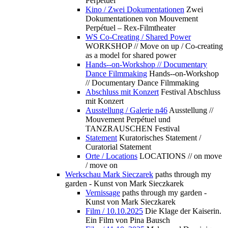
Perpétuel
Kino / Zwei Dokumentationen
Zwei
Dokumentationen von Mouvement
Perpétuel – Rex-Filmtheater
WS Co-Creating / Shared Power
WORKSHOP // Move on up / Co-creating
as a model for shared power
Hands--on-Workshop // Documentary
Dance Filmmaking
Hands--on-Workshop
// Documentary Dance Filmmaking
Abschluss mit Konzert
Festival Abschluss
mit Konzert
Ausstellung / Galerie n46
Ausstellung //
Mouvement Perpétuel und
TANZRAUSCHEN Festival
Statement
Kuratorisches Statement /
Curatorial Statement
Orte / Locations
LOCATIONS // on move
/ move on
Werkschau Mark Sieczarek
paths through my
garden - Kunst von Mark Sieczkarek
Vernissage
paths through my garden -
Kunst von Mark Sieczkarek
Film / 10.10.2025
Die Klage der Kaiserin.
Ein Film von Pina Bausch