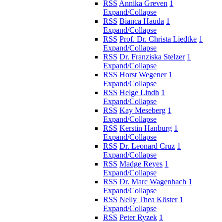
RSS
Annika Greven
1
Expand/Collapse
RSS
Bianca Hauda
1
Expand/Collapse
RSS
Prof. Dr. Christa Liedtke
1
Expand/Collapse
RSS
Dr. Franziska Stelzer
1
Expand/Collapse
RSS
Horst Wegener
1
Expand/Collapse
RSS
Helge Lindh
1
Expand/Collapse
RSS
Kay Meseberg
1
Expand/Collapse
RSS
Kerstin Hanburg
1
Expand/Collapse
RSS
Dr. Leonard Cruz
1
Expand/Collapse
RSS
Madge Reyes
1
Expand/Collapse
RSS
Dr. Marc Wagenbach
1
Expand/Collapse
RSS
Nelly Thea Köster
1
Expand/Collapse
RSS
Peter Ryzek
1