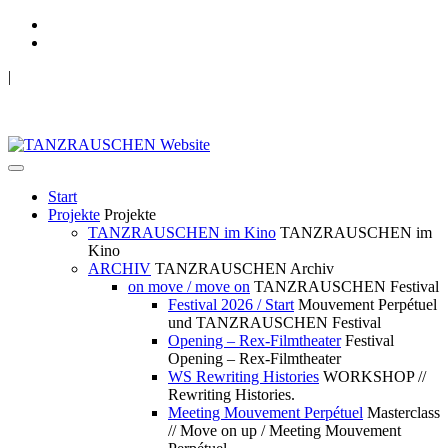
|
TANZRAUSCHEN Wuppertal
we live future now
Start
Projekte
Projekte
TANZRAUSCHEN im Kino
TANZRAUSCHEN im
Kino
ARCHIV
TANZRAUSCHEN Archiv
on move / move on
TANZRAUSCHEN Festival
Festival 2026 / Start
Mouvement Perpétuel
und TANZRAUSCHEN Festival
Opening – Rex-Filmtheater
Festival
Opening – Rex-Filmtheater
WS Rewriting Histories
WORKSHOP //
Rewriting Histories.
Meeting Mouvement Perpétuel
Masterclass
// Move on up / Meeting Mouvement