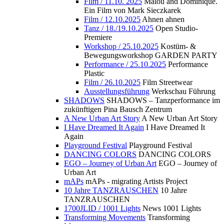
Film / 11.10. 2025
Malou and Dominique.
Ein Film von Mark Sieczkarek
Film / 12.10.2025
Ahnen ahnen
Tanz / 18./19.10.2025
Open Studio-
Premiere
Workshop / 25.10.2025
Kostüm- &
Bewegungsworkshop GARDEN PARTY
Performance / 25.10.2025
Performance
Plastic
Film / 26.10.2025
Film Streetwear
Ausstellungsführung
Werkschau Führung
SHADOWS
SHADOWS – Tanzperformance im
zukünftigen Pina Bausch Zentrum
A New Urban Art Story
A New Urban Art Story
I Have Dreamed It Again
I Have Dreamed It
Again
Playground Festival
Playground Festival
DANCING COLORS
DANCING COLORS
EGO – Journey of Urban Art
EGO – Journey of
Urban Art
mAPs
mAPs - migrating Artists Project
10 Jahre TANZRAUSCHEN
10 Jahre
TANZRAUSCHEN
1700JLID / 1001 Lights
News 1001 Lights
Transforming Movements
Transforming