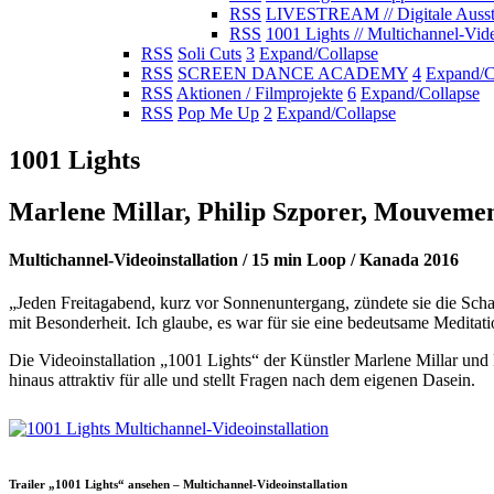
RSS
LIVESTREAM // Digitale Ausst
RSS
1001 Lights // Multichannel-Vide
RSS
Soli Cuts
3
Expand/Collapse
RSS
SCREEN DANCE ACADEMY
4
Expand/C
RSS
Aktionen / Filmprojekte
6
Expand/Collapse
RSS
Pop Me Up
2
Expand/Collapse
1001 Lights
Marlene Millar, Philip Szporer, Mouvemen
Multichannel-Videoinstallation / 15 min Loop / Kanada 2016
„Jeden Freitagabend, kurz vor Sonnenuntergang, zündete sie die Schab
mit Besonderheit. Ich glaube, es war für sie eine bedeutsame Medita
Die Videoinstallation „1001 Lights“ der Künstler Marlene Millar und 
hinaus attraktiv für alle und stellt Fragen nach dem eigenen Dasein.
Trailer „1001 Lights“ ansehen – Multichannel-Videoinstallation