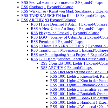
RSS
Festival // on move / move on
2
Expand/Collapse
RSS
Shadows
1
Expand/Collapse
RSS
Werkschau / Kunst von Mark Sieczkarek
2
Expand/
RSS
TANZRAUSCHEN im Kino
13
Expand/Collapse
RSS
ARCHIV
93
Expand/Collapse
RSS
I Have Dreamed It Again
1
Expand/Collapse
RSS
A New Urban Art Story
1
Expand/Collapse
RSS
Playground Festival
1
Expand/Collapse
RSS
EGO – Journey of Urban Art
2
Expand/Coll
RSS
Premieren
1
Expand/Collapse
RSS
10 Jahre TANZRAUSCHEN
3
Expand/Coll
RSS
Transforming Movements
1
Expand/Collapse
RSS
mAPs - migrating Artist Project
6
Expand/Col
RSS
1700 Jahre jüdisches Leben in Deutschland
1
RSS
Übersicht 1001 Lights
1
Expand/Colla
RSS
ARCHIV
0
Expand/Collapse
RSS
Drei Metzger und eine Bank // 
RSS
1001 Lights // Kinemathek Karl
RSS
1001 Lights // Kino in der Pump
RSS
1001 Lights // Panorama-Saal E
RSS
1001 Lights // Ehemalige Syna
RSS
1001 Lights // Brotfabrik Overb
RSS
1001 Lights // Bonn- Dialograu
RSS
1001 Lights // Hamburg
1
Expan
RSS
1001 Lights // Wuppertal / 20. -