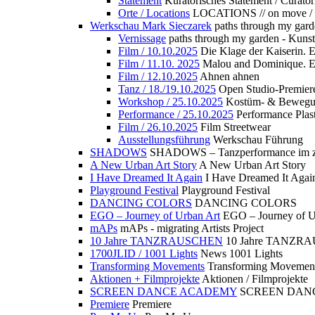
Statement
Kuratorisches Statement / Curator
Orte / Locations
LOCATIONS // on move /
Werkschau Mark Sieczarek
paths through my gard
Vernissage
paths through my garden - Kuns
Film / 10.10.2025
Die Klage der Kaiserin. 
Film / 11.10. 2025
Malou and Dominique. E
Film / 12.10.2025
Ahnen ahnen
Tanz / 18./19.10.2025
Open Studio-Premier
Workshop / 25.10.2025
Kostüm- & Bewe
Performance / 25.10.2025
Performance Plast
Film / 26.10.2025
Film Streetwear
Ausstellungsführung
Werkschau Führung
SHADOWS
SHADOWS – Tanzperformance im zu
A New Urban Art Story
A New Urban Art Story
I Have Dreamed It Again
I Have Dreamed It Agai
Playground Festival
Playground Festival
DANCING COLORS
DANCING COLORS
EGO – Journey of Urban Art
EGO – Journey of U
mAPs
mAPs - migrating Artists Project
10 Jahre TANZRAUSCHEN
10 Jahre TANZR
1700JLID / 1001 Lights
News 1001 Lights
Transforming Movements
Transforming Movemen
Aktionen + Filmprojekte
Aktionen / Filmprojekte
SCREEN DANCE ACADEMY
SCREEN DAN
Premiere
Premiere