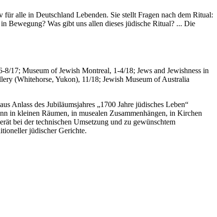
v für alle in Deutschland Lebenden. Sie stellt Fragen nach dem Ritual:
 Bewegung? Was gibt uns allen dieses jüdische Ritual? ... Die
6-8/17; Museum of Jewish Montreal, 1-4/18; Jews and Jewishness in
lery (Whitehorse, Yukon), 11/18; Jewish Museum of Australia
s Anlass des Jubiläumsjahres „1700 Jahre jüdisches Leben“
e kann in kleinen Räumen, in musealen Zusammenhängen, in Kirchen
 berät bei der technischen Umsetzung und zu gewünschtem
oneller jüdischer Gerichte.