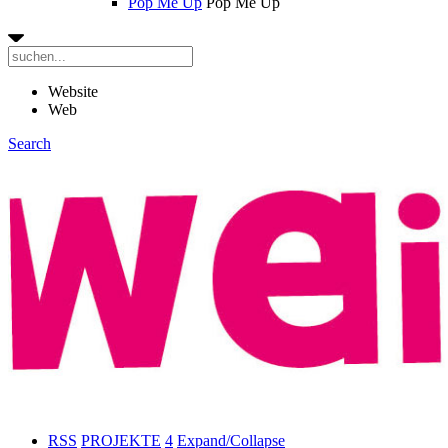
Pop Me Up
Pop Me Up
Website
Web
Search
RSS
PROJEKTE
4
Expand/Collapse