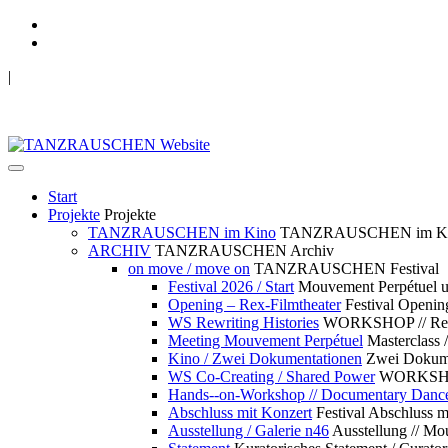
|
TANZRAUSCHEN Wuppertal
we live future now
Start
Projekte
Projekte
TANZRAUSCHEN im Kino
TANZRAUSCHEN im K
ARCHIV
TANZRAUSCHEN Archiv
on move / move on
TANZRAUSCHEN Festival
Festival 2026 / Start
Mouvement Perpétue
Opening – Rex-Filmtheater
Festival Openin
WS Rewriting Histories
WORKSHOP // Rewri
Meeting Mouvement Perpétuel
Masterclass
Kino / Zwei Dokumentationen
Zwei Dokume
WS Co-Creating / Shared Power
WORKSHOP 
Hands--on-Workshop // Documentary Danc
Abschluss mit Konzert
Festival Abschluss m
Ausstellung / Galerie n46
Ausstellung // 