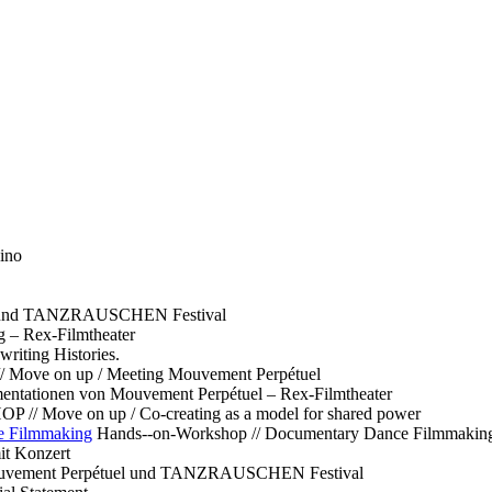
ino
l und TANZRAUSCHEN Festival
g – Rex-Filmtheater
ting Histories.
 // Move on up / Meeting Mouvement Perpétuel
ntationen von Mouvement Perpétuel – Rex-Filmtheater
// Move on up / Co-creating as a model for shared power
e Filmmaking
Hands--on-Workshop // Documentary Dance Filmmakin
it Konzert
Mouvement Perpétuel und TANZRAUSCHEN Festival