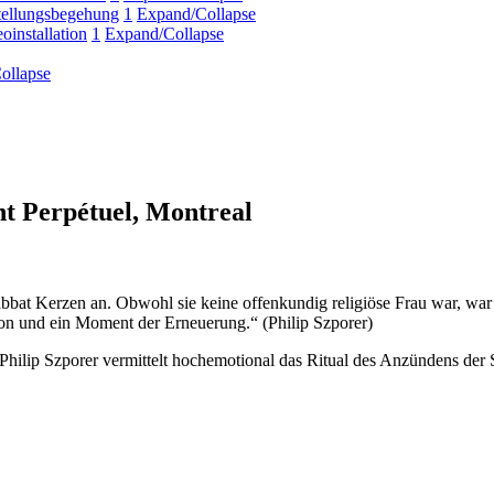
ellungsbegehung
1
Expand/Collapse
oinstallation
1
Expand/Collapse
ollapse
t Perpétuel, Montreal
bat Kerzen an. Obwohl sie keine offenkundig religiöse Frau war, war ih
tion und ein Moment der Erneuerung.“ (Philip Szporer)
Philip Szporer vermittelt hochemotional das Ritual des Anzündens der 