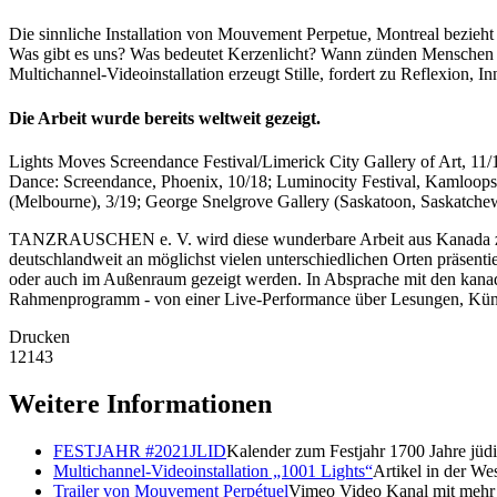
Die sinnliche Installation von Mouvement Perpetue, Montreal bezieht s
Was gibt es uns? Was bedeutet Kerzenlicht? Wann zünden Menschen Ke
Multichannel-Videoinstallation erzeugt Stille, fordert zu Reflexion, 
Die Arbeit wurde bereits weltweit gezeigt.
Lights Moves Screendance Festival/Limerick City Gallery of Art, 1
Dance: Screendance, Phoenix, 10/18; Luminocity Festival, Kamloops 
(Melbourne), 3/19; George Snelgrove Gallery (Saskatoon, Saskatchewa
TANZRAUSCHEN e. V. wird diese wunderbare Arbeit aus Kanada zum 
deutschlandweit an möglichst vielen unterschiedlichen Orten präsen
oder auch im Außenraum gezeigt werden. In Absprache mit den kanadi
Rahmenprogramm - von einer Live-Performance über Lesungen, Künst
Drucken
12143
Weitere Informationen
FESTJAHR #2021JLID
Kalender zum Festjahr 1700 Jahre jüd
Multichannel-Videoinstallation „1001 Lights“
Artikel in der We
Trailer von Mouvement Perpétuel
Vimeo Video Kanal mit mehr