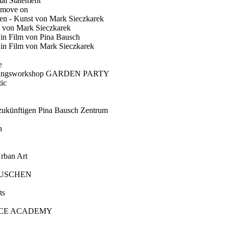
ial Statement
 move on
en - Kunst von Mark Sieczkarek
t von Mark Sieczkarek
Ein Film von Pina Bausch
in Film von Mark Sieczkarek
e
gungsworkshop GARDEN PARTY
ic
künftigen Pina Bausch Zentrum
n
rban Art
AUSCHEN
ts
CE ACADEMY