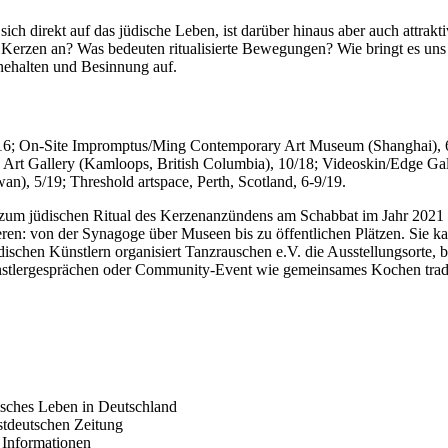
ich direkt auf das jüdische Leben, ist darüber hinaus aber auch attrakti
rzen an? Was bedeuten ritualisierte Bewegungen? Wie bringt es uns in
Innehalten und Besinnung auf.
1/16; On-Site Impromptus/Ming Contemporary Art Museum (Shanghai), 
Art Gallery (Kamloops, British Columbia), 10/18; Videoskin/Edge Gal
n), 5/19; Threshold artspace, Perth, Scotland, 6-9/19.
jüdischen Ritual des Kerzenanzündens am Schabbat im Jahr 2021 au
tieren: von der Synagoge über Museen bis zu öffentlichen Plätzen. Si
schen Künstlern organisiert Tanzrauschen e.V. die Ausstellungsorte,
lergesprächen oder Community-Event wie gemeinsames Kochen traditi
isches Leben in Deutschland
stdeutschen Zeitung
 Informationen