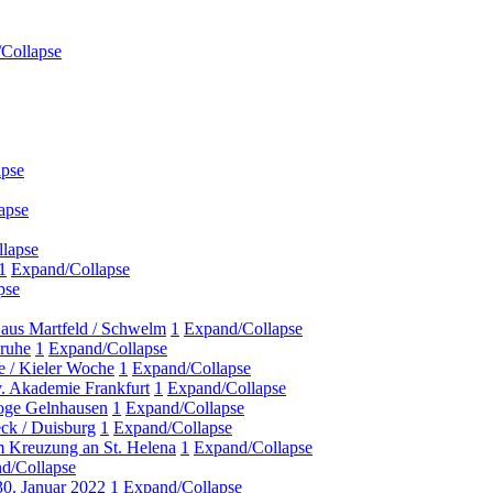
Collapse
apse
apse
lapse
1
Expand/Collapse
pse
Haus Martfeld / Schwelm
1
Expand/Collapse
sruhe
1
Expand/Collapse
e / Kieler Woche
1
Expand/Collapse
v. Akademie Frankfurt
1
Expand/Collapse
goge Gelnhausen
1
Expand/Collapse
eck / Duisburg
1
Expand/Collapse
m Kreuzung an St. Helena
1
Expand/Collapse
d/Collapse
 30. Januar 2022
1
Expand/Collapse