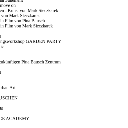
ial Statement
 move on
en - Kunst von Mark Sieczkarek
t von Mark Sieczkarek
Ein Film von Pina Bausch
in Film von Mark Sieczkarek
e
gungsworkshop GARDEN PARTY
ic
künftigen Pina Bausch Zentrum
n
rban Art
AUSCHEN
ts
CE ACADEMY