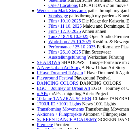
Statement
Kuratorisches Statement / Curator
Orte / Locations
LOCATIONS // on move /
Werkschau Mark Sieczarek
paths through my gard
Vernissage
paths through my garden - Kuns
Film / 10.10.2025
Die Klage der Kaiserin. 
Film / 11.10. 2025
Malou and Dominique. E
Film / 12.10.2025
Ahnen ahnen
Tanz / 18./19.10.2025
Open Studio-Premier
Workshop / 25.10.2025
Kostüm- & Bewe
Performance / 25.10.2025
Performance Plast
Film / 26.10.2025
Film Streetwear
Ausstellungsführung
Werkschau Führung
SHADOWS
SHADOWS – Tanzperformance im zu
A New Urban Art Story
A New Urban Art Story
I Have Dreamed It Again
I Have Dreamed It Agai
Playground Festival
Playground Festival
DANCING COLORS
DANCING COLORS
EGO – Journey of Urban Art
EGO – Journey of U
mAPs
mAPs - migrating Artists Project
10 Jahre TANZRAUSCHEN
10 Jahre TANZR
1700JLID / 1001 Lights
News 1001 Lights
Transforming Movements
Transforming Movemen
Aktionen + Filmprojekte
Aktionen / Filmprojekte
SCREEN DANCE ACADEMY
SCREEN DAN
Premiere
Premiere