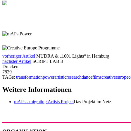
vorheriger Artikel
MUDRA & „1001 Lights“ in Hamburg
nächster Artikel
SCRIPT LAB 3
Drucken
7829
TAGs:
transformation
power
artisticresearch
dancefilms
creativeeurope
c
Weitere Informationen
mAPs - migrating Artists Project
Das Projekt im Netz