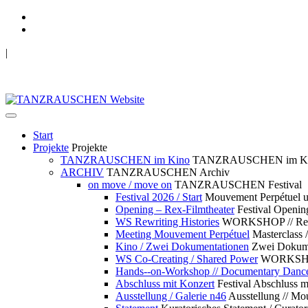
|
TANZRAUSCHEN Wuppertal
we live future now
Start
Projekte
Projekte
TANZRAUSCHEN im Kino
TANZRAUSCHEN im K
ARCHIV
TANZRAUSCHEN Archiv
on move / move on
TANZRAUSCHEN Festival
Festival 2026 / Start
Mouvement Perpétue
Opening – Rex-Filmtheater
Festival Openin
WS Rewriting Histories
WORKSHOP // Rewri
Meeting Mouvement Perpétuel
Masterclass
Kino / Zwei Dokumentationen
Zwei Dokume
WS Co-Creating / Shared Power
WORKSHOP 
Hands--on-Workshop // Documentary Danc
Abschluss mit Konzert
Festival Abschluss m
Ausstellung / Galerie n46
Ausstellung // 