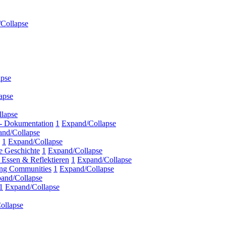
Collapse
apse
apse
lapse
 - Dokumentation
1
Expand/Collapse
nd/Collapse
1
Expand/Collapse
e Geschichte
1
Expand/Collapse
ssen & Reflektieren
1
Expand/Collapse
ing Communities
1
Expand/Collapse
and/Collapse
1
Expand/Collapse
ollapse