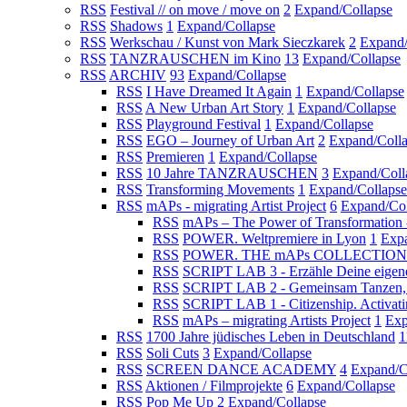
RSS
Festival // on move / move on
2
Expand/Collapse
RSS
Shadows
1
Expand/Collapse
RSS
Werkschau / Kunst von Mark Sieczkarek
2
Expand/
RSS
TANZRAUSCHEN im Kino
13
Expand/Collapse
RSS
ARCHIV
93
Expand/Collapse
RSS
I Have Dreamed It Again
1
Expand/Collapse
RSS
A New Urban Art Story
1
Expand/Collapse
RSS
Playground Festival
1
Expand/Collapse
RSS
EGO – Journey of Urban Art
2
Expand/Coll
RSS
Premieren
1
Expand/Collapse
RSS
10 Jahre TANZRAUSCHEN
3
Expand/Coll
RSS
Transforming Movements
1
Expand/Collapse
RSS
mAPs - migrating Artist Project
6
Expand/Col
RSS
mAPs – The Power of Transformation
RSS
POWER. Weltpremiere in Lyon
1
Expa
RSS
POWER. THE mAPs COLLECTION
RSS
SCRIPT LAB 3 - Erzähle Deine eigen
RSS
SCRIPT LAB 2 - Gemeinsam Tanzen, E
RSS
SCRIPT LAB 1 - Citizenship. Activat
RSS
mAPs – migrating Artists Project
1
Exp
RSS
1700 Jahre jüdisches Leben in Deutschland
1
RSS
Soli Cuts
3
Expand/Collapse
RSS
SCREEN DANCE ACADEMY
4
Expand/C
RSS
Aktionen / Filmprojekte
6
Expand/Collapse
RSS
Pop Me Up
2
Expand/Collapse