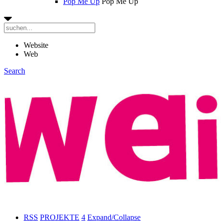
Pop Me Up
Pop Me Up
Website
Web
Search
RSS
PROJEKTE
4
Expand/Collapse