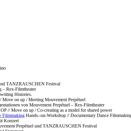
ino
l und TANZRAUSCHEN Festival
g – Rex-Filmtheater
ting Histories.
 // Move on up / Meeting Mouvement Perpétuel
ntationen von Mouvement Perpétuel – Rex-Filmtheater
// Move on up / Co-creating as a model for shared power
e Filmmaking
Hands--on-Workshop // Documentary Dance Filmmakin
it Konzert
Mouvement Perpétuel und TANZRAUSCHEN Festival