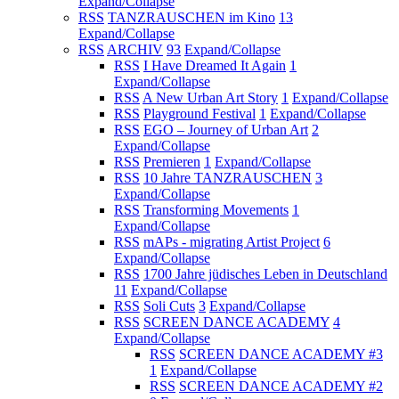
Expand/Collapse
RSS
TANZRAUSCHEN im Kino
13
Expand/Collapse
RSS
ARCHIV
93
Expand/Collapse
RSS
I Have Dreamed It Again
1
Expand/Collapse
RSS
A New Urban Art Story
1
Expand/Collapse
RSS
Playground Festival
1
Expand/Collapse
RSS
EGO – Journey of Urban Art
2
Expand/Collapse
RSS
Premieren
1
Expand/Collapse
RSS
10 Jahre TANZRAUSCHEN
3
Expand/Collapse
RSS
Transforming Movements
1
Expand/Collapse
RSS
mAPs - migrating Artist Project
6
Expand/Collapse
RSS
1700 Jahre jüdisches Leben in Deutschland
11
Expand/Collapse
RSS
Soli Cuts
3
Expand/Collapse
RSS
SCREEN DANCE ACADEMY
4
Expand/Collapse
RSS
SCREEN DANCE ACADEMY #3
1
Expand/Collapse
RSS
SCREEN DANCE ACADEMY #2