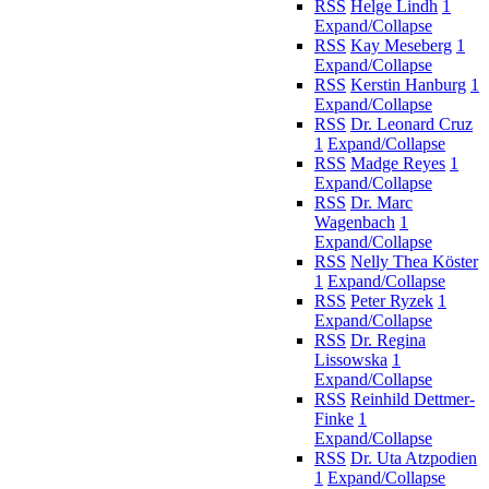
RSS
Helge Lindh
1
Expand/Collapse
RSS
Kay Meseberg
1
Expand/Collapse
RSS
Kerstin Hanburg
1
Expand/Collapse
RSS
Dr. Leonard Cruz
1
Expand/Collapse
RSS
Madge Reyes
1
Expand/Collapse
RSS
Dr. Marc
Wagenbach
1
Expand/Collapse
RSS
Nelly Thea Köster
1
Expand/Collapse
RSS
Peter Ryzek
1
Expand/Collapse
RSS
Dr. Regina
Lissowska
1
Expand/Collapse
RSS
Reinhild Dettmer-
Finke
1
Expand/Collapse
RSS
Dr. Uta Atzpodien
1
Expand/Collapse