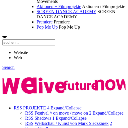
Movements
Aktionen + Filmprojekte
Aktionen / Filmprojekte
SCREEN DANCE ACADEMY
SCREEN
DANCE ACADEMY
Premiere
Premiere
Pop Me Up
Pop Me Up
Website
Web
Search
RSS
PROJEKTE
4
Expand/Collapse
RSS
Festival // on move / move on
2
Expand/Collapse
RSS
Shadows
1
Expand/Collapse
RSS
Werkschau / Kunst von Mark Sieczkarek
2