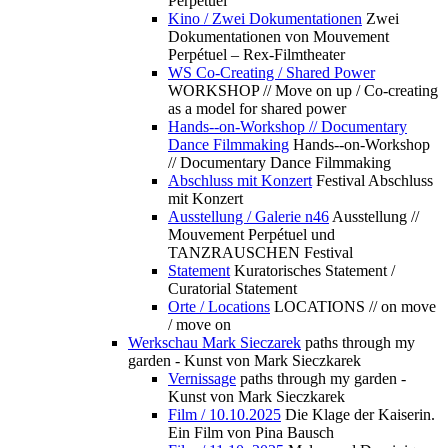
Perpétuel
Kino / Zwei Dokumentationen
Zwei
Dokumentationen von Mouvement
Perpétuel – Rex-Filmtheater
WS Co-Creating / Shared Power
WORKSHOP // Move on up / Co-creating
as a model for shared power
Hands--on-Workshop // Documentary
Dance Filmmaking
Hands--on-Workshop
// Documentary Dance Filmmaking
Abschluss mit Konzert
Festival Abschluss
mit Konzert
Ausstellung / Galerie n46
Ausstellung //
Mouvement Perpétuel und
TANZRAUSCHEN Festival
Statement
Kuratorisches Statement /
Curatorial Statement
Orte / Locations
LOCATIONS // on move
/ move on
Werkschau Mark Sieczarek
paths through my
garden - Kunst von Mark Sieczkarek
Vernissage
paths through my garden -
Kunst von Mark Sieczkarek
Film / 10.10.2025
Die Klage der Kaiserin.
Ein Film von Pina Bausch