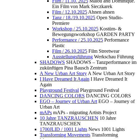
Film / 11.10. 2025
Malou and Dominique.
Ein Film von Mark Sieczkarek
Film / 12.10.2025
Ahnen ahnen
Tanz / 18./19.10.2025
Open Studio-
Premiere
Workshop / 25.10.2025
Kostüm- &
Bewegungsworkshop GARDEN PARTY
Performance / 25.10.2025
Performance
Plastic
Film / 26.10.2025
Film Streetwear
Ausstellungsführung
Werkschau Führung
SHADOWS
SHADOWS – Tanzperformance im
zukünftigen Pina Bausch Zentrum
A New Urban Art Story
A New Urban Art Story
I Have Dreamed It Again
I Have Dreamed It
Again
Playground Festival
Playground Festival
DANCING COLORS
DANCING COLORS
EGO – Journey of Urban Art
EGO – Journey of
Urban Art
mAPs
mAPs - migrating Artists Project
10 Jahre TANZRAUSCHEN
10 Jahre
TANZRAUSCHEN
1700JLID / 1001 Lights
News 1001 Lights
Transforming Movements
Transforming