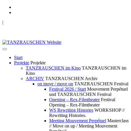
|
TANZRAUSCHEN Wuppertal
we live future now
Start
Projekte
Projekte
TANZRAUSCHEN im Kino
TANZRAUSCHEN im
Kino
ARCHIV
TANZRAUSCHEN Archiv
on move / move on
TANZRAUSCHEN Festival
Festival 2026 / Start
Mouvement Perpétuel
und TANZRAUSCHEN Festival
Opening – Rex-Filmtheater
Festival
Opening – Rex-Filmtheater
WS Rewriting Histories
WORKSHOP //
Rewriting Histories.
Meeting Mouvement Perpétuel
Masterclass
// Move on up / Meeting Mouvement