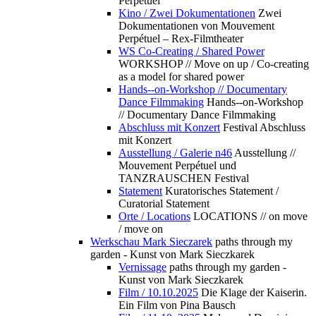
Perpétuel
Kino / Zwei Dokumentationen
Zwei
Dokumentationen von Mouvement
Perpétuel – Rex-Filmtheater
WS Co-Creating / Shared Power
WORKSHOP // Move on up / Co-creating
as a model for shared power
Hands--on-Workshop // Documentary
Dance Filmmaking
Hands--on-Workshop
// Documentary Dance Filmmaking
Abschluss mit Konzert
Festival Abschluss
mit Konzert
Ausstellung / Galerie n46
Ausstellung //
Mouvement Perpétuel und
TANZRAUSCHEN Festival
Statement
Kuratorisches Statement /
Curatorial Statement
Orte / Locations
LOCATIONS // on move
/ move on
Werkschau Mark Sieczarek
paths through my
garden - Kunst von Mark Sieczkarek
Vernissage
paths through my garden -
Kunst von Mark Sieczkarek
Film / 10.10.2025
Die Klage der Kaiserin.
Ein Film von Pina Bausch