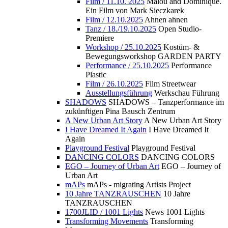
Film / 11.10. 2025
Malou and Dominique.
Ein Film von Mark Sieczkarek
Film / 12.10.2025
Ahnen ahnen
Tanz / 18./19.10.2025
Open Studio-
Premiere
Workshop / 25.10.2025
Kostüm- &
Bewegungsworkshop GARDEN PARTY
Performance / 25.10.2025
Performance
Plastic
Film / 26.10.2025
Film Streetwear
Ausstellungsführung
Werkschau Führung
SHADOWS
SHADOWS – Tanzperformance im
zukünftigen Pina Bausch Zentrum
A New Urban Art Story
A New Urban Art Story
I Have Dreamed It Again
I Have Dreamed It
Again
Playground Festival
Playground Festival
DANCING COLORS
DANCING COLORS
EGO – Journey of Urban Art
EGO – Journey of
Urban Art
mAPs
mAPs - migrating Artists Project
10 Jahre TANZRAUSCHEN
10 Jahre
TANZRAUSCHEN
1700JLID / 1001 Lights
News 1001 Lights
Transforming Movements
Transforming