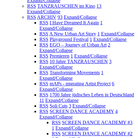
Expand/Collapse
RSS
TANZRAUSCHEN im Kino
13
Expand/Collapse
RSS
ARCHIV
93
Expand/Collapse
RSS
I Have Dreamed It Again
1
Expand/Collapse
RSS
A New Urban Art Story
1
Expand/Collapse
RSS
Playground Festival
1
Expand/Collapse
RSS
EGO – Journey of Urban Art
2
Expand/Collapse
RSS
Premieren
1
Expand/Collapse
RSS
10 Jahre TANZRAUSCHEN
3
Expand/Collapse
RSS
Transforming Movements
1
Expand/Collapse
RSS
mAPs - migrating Artist Project
6
Expand/Collapse
RSS
1700 Jahre jüdisches Leben in Deutschland
11
Expand/Collapse
RSS
Soli Cuts
3
Expand/Collapse
RSS
SCREEN DANCE ACADEMY
4
Expand/Collapse
RSS
SCREEN DANCE ACADEMY #3
1
Expand/Collapse
RSS
SCREEN DANCE ACADEMY #2