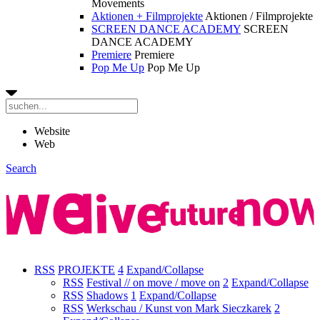
Movements
Aktionen + Filmprojekte
Aktionen / Filmprojekte
SCREEN DANCE ACADEMY
SCREEN
DANCE ACADEMY
Premiere
Premiere
Pop Me Up
Pop Me Up
Website
Web
Search
RSS
PROJEKTE
4
Expand/Collapse
RSS
Festival // on move / move on
2
Expand/Collapse
RSS
Shadows
1
Expand/Collapse
RSS
Werkschau / Kunst von Mark Sieczkarek
2