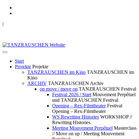
|
TANZRAUSCHEN Wuppertal
we live future now
Start
Projekte
Projekte
TANZRAUSCHEN im Kino
TANZRAUSCHEN im
Kino
ARCHIV
TANZRAUSCHEN Archiv
on move / move on
TANZRAUSCHEN Festival
Festival 2026 / Start
Mouvement Perpétuel
und TANZRAUSCHEN Festival
Opening – Rex-Filmtheater
Festival
Opening – Rex-Filmtheater
WS Rewriting Histories
WORKSHOP //
Rewriting Histories.
Meeting Mouvement Perpétuel
Masterclass
// Move on up / Meeting Mouvement