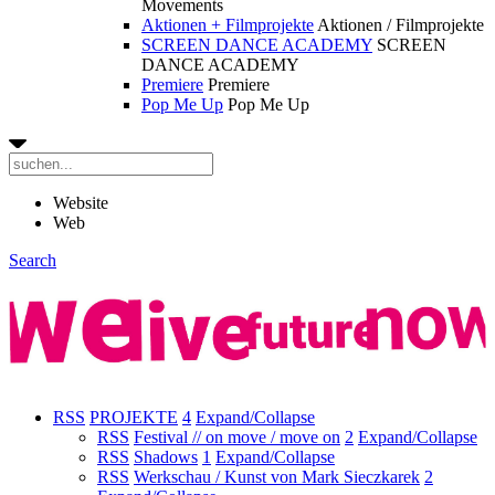
Movements
Aktionen + Filmprojekte
Aktionen / Filmprojekte
SCREEN DANCE ACADEMY
SCREEN
DANCE ACADEMY
Premiere
Premiere
Pop Me Up
Pop Me Up
Website
Web
Search
RSS
PROJEKTE
4
Expand/Collapse
RSS
Festival // on move / move on
2
Expand/Collapse
RSS
Shadows
1
Expand/Collapse
RSS
Werkschau / Kunst von Mark Sieczkarek
2