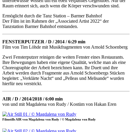
unterbewusste Wissen um ein eben verpasstes Gegenüber. Nur der
Raum erinnert sich, auch wenn die Körper verschwunden sind.
Ermöglicht durch die Tanz Station – Barmer Bahnhof
Der Film ist im Rahmen der „Associated Artist 2022“ der
Tanzstation Barmer Bahnhof entstanden.
FENSTERPUTZER / D / 2014 / 6:29 min
Film von Tim Löhde mit Musikfragmenten von Arnold Schoenberg
Zwei Fensterputzer reinigen die weiten Fenster eines Restaurants.
Ihre Bewegungen haben eine eigene Qualität, welche man als eine
Choreographie der Arbeit bezeichnen kann. Ihr Duett und ihre
Arbeit werden durch Fragmente aus Arnold Schoenbergs Stücken
begleitet: „Verklärte Nacht“ und „Pelleas und Melisande“ wurden
hierfür neu verstrickt.
AIR / D / 2014/2018 / 6:00 min
von und mit Magdalena von Rudy / Kostüm von Hakan Eren
Filmstills AIR von Magdalena von Rudy / © Magdalena von Rudy