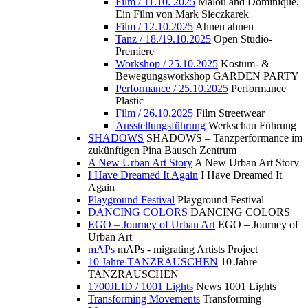
Film / 11.10. 2025
Malou and Dominique.
Ein Film von Mark Sieczkarek
Film / 12.10.2025
Ahnen ahnen
Tanz / 18./19.10.2025
Open Studio-
Premiere
Workshop / 25.10.2025
Kostüm- &
Bewegungsworkshop GARDEN PARTY
Performance / 25.10.2025
Performance
Plastic
Film / 26.10.2025
Film Streetwear
Ausstellungsführung
Werkschau Führung
SHADOWS
SHADOWS – Tanzperformance im
zukünftigen Pina Bausch Zentrum
A New Urban Art Story
A New Urban Art Story
I Have Dreamed It Again
I Have Dreamed It
Again
Playground Festival
Playground Festival
DANCING COLORS
DANCING COLORS
EGO – Journey of Urban Art
EGO – Journey of
Urban Art
mAPs
mAPs - migrating Artists Project
10 Jahre TANZRAUSCHEN
10 Jahre
TANZRAUSCHEN
1700JLID / 1001 Lights
News 1001 Lights
Transforming Movements
Transforming