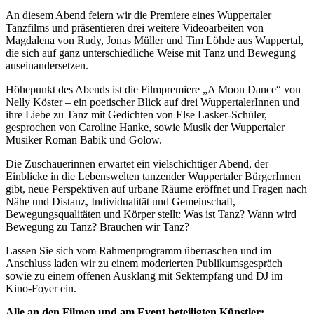
An diesem Abend feiern wir die Premiere eines Wuppertaler
Tanzfilms und präsentieren drei weitere Videoarbeiten von
Magdalena von Rudy, Jonas Müller und Tim Löhde aus Wuppertal,
die sich auf ganz unterschiedliche Weise mit Tanz und Bewegung
auseinandersetzen.
Höhepunkt des Abends ist die Filmpremiere „A Moon Dance“ von
Nelly Köster – ein poetischer Blick auf drei WuppertalerInnen und
ihre Liebe zu Tanz mit Gedichten von Else Lasker-Schüler,
gesprochen von Caroline Hanke, sowie Musik der Wuppertaler
Musiker Roman Babik und Golow.
Die Zuschauerinnen erwartet ein vielschichtiger Abend, der
Einblicke in die Lebenswelten tanzender Wuppertaler BürgerInnen
gibt, neue Perspektiven auf urbane Räume eröffnet und Fragen nach
Nähe und Distanz, Individualität und Gemeinschaft,
Bewegungsqualitäten und Körper stellt: Was ist Tanz? Wann wird
Bewegung zu Tanz? Brauchen wir Tanz?
Lassen Sie sich vom Rahmenprogramm überraschen und im
Anschluss laden wir zu einem moderierten Publikumsgespräch
sowie zu einem offenen Ausklang mit Sektempfang und DJ im
Kino-Foyer ein.
Alle an den Filmen und am Event beteiligten Künstler: