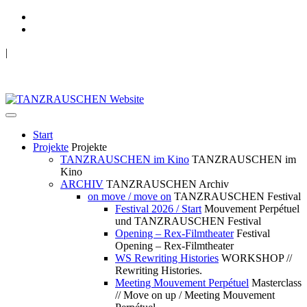
|
TANZRAUSCHEN Wuppertal
we live future now
Start
Projekte
Projekte
TANZRAUSCHEN im Kino
TANZRAUSCHEN im
Kino
ARCHIV
TANZRAUSCHEN Archiv
on move / move on
TANZRAUSCHEN Festival
Festival 2026 / Start
Mouvement Perpétuel
und TANZRAUSCHEN Festival
Opening – Rex-Filmtheater
Festival
Opening – Rex-Filmtheater
WS Rewriting Histories
WORKSHOP //
Rewriting Histories.
Meeting Mouvement Perpétuel
Masterclass
// Move on up / Meeting Mouvement