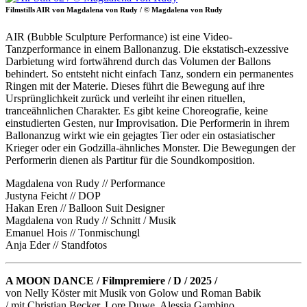
Filmstills AIR von Magdalena von Rudy / © Magdalena von Rudy
AIR (Bubble Sculpture Performance) ist eine Video-
Tanzperformance in einem Ballonanzug. Die ekstatisch-exzessive
Darbietung wird fortwährend durch das Volumen der Ballons
behindert. So entsteht nicht einfach Tanz, sondern ein permanentes
Ringen mit der Materie. Dieses führt die Bewegung auf ihre
Ursprünglichkeit zurück und verleiht ihr einen rituellen,
tranceähnlichen Charakter. Es gibt keine Choreografie, keine
einstudierten Gesten, nur Improvisation. Die Performerin in ihrem
Ballonanzug wirkt wie ein gejagtes Tier oder ein ostasiatischer
Krieger oder ein Godzilla-ähnliches Monster. Die Bewegungen der
Performerin dienen als Partitur für die Soundkomposition.
Magdalena von Rudy // Performance
Justyna Feicht // DOP
Hakan Eren // Balloon Suit Designer
Magdalena von Rudy // Schnitt / Musik
Emanuel Hois // Tonmischungl
Anja Eder // Standfotos
A MOON DANCE / Filmpremiere / D / 2025 /
von Nelly Köster mit Musik von Golow und Roman Babik
/ mit Christian Becker, Lore Duwe, Alessia Gambino