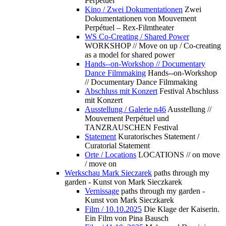
Perpétuel
Kino / Zwei Dokumentationen
Zwei
Dokumentationen von Mouvement
Perpétuel – Rex-Filmtheater
WS Co-Creating / Shared Power
WORKSHOP // Move on up / Co-creating
as a model for shared power
Hands--on-Workshop // Documentary
Dance Filmmaking
Hands--on-Workshop
// Documentary Dance Filmmaking
Abschluss mit Konzert
Festival Abschluss
mit Konzert
Ausstellung / Galerie n46
Ausstellung //
Mouvement Perpétuel und
TANZRAUSCHEN Festival
Statement
Kuratorisches Statement /
Curatorial Statement
Orte / Locations
LOCATIONS // on move
/ move on
Werkschau Mark Sieczarek
paths through my
garden - Kunst von Mark Sieczkarek
Vernissage
paths through my garden -
Kunst von Mark Sieczkarek
Film / 10.10.2025
Die Klage der Kaiserin.
Ein Film von Pina Bausch