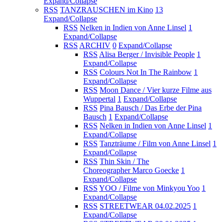
Expand/Collapse
RSS
TANZRAUSCHEN im Kino
13
Expand/Collapse
RSS
Nelken in Indien von Anne Linsel
1
Expand/Collapse
RSS
ARCHIV
0
Expand/Collapse
RSS
Alisa Berger / Invisible People
1
Expand/Collapse
RSS
Colours Not In The Rainbow
1
Expand/Collapse
RSS
Moon Dance / Vier kurze Filme aus
Wuppertal
1
Expand/Collapse
RSS
Pina Bausch / Das Erbe der Pina
Bausch
1
Expand/Collapse
RSS
Nelken in Indien von Anne Linsel
1
Expand/Collapse
RSS
Tanzträume / Film von Anne Linsel
1
Expand/Collapse
RSS
Thin Skin / The
Choreographer Marco Goecke
1
Expand/Collapse
RSS
YOO / Filme von Minkyou Yoo
1
Expand/Collapse
RSS
STREETWEAR 04.02.2025
1
Expand/Collapse