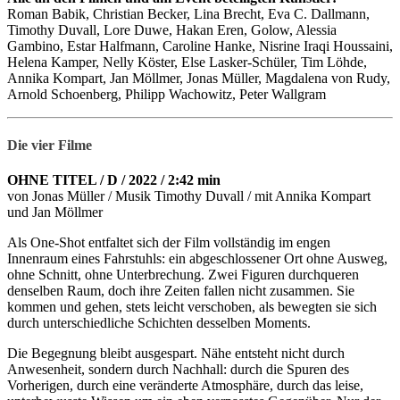
Roman Babik, Christian Becker, Lina Brecht, Eva C. Dallmann,
Timothy Duvall, Lore Duwe, Hakan Eren, Golow, Alessia
Gambino, Estar Halfmann, Caroline Hanke, Nisrine Iraqi Houssaini,
Helena Kamper, Nelly Köster, Else Lasker-Schüler, Tim Löhde,
Annika Kompart, Jan Möllmer, Jonas Müller, Magdalena von Rudy,
Arnold Schoenberg, Philipp Wachowitz, Peter Wallgram
Die vier Filme
OHNE TITEL / D / 2022 / 2:42 min
von Jonas Müller / Musik Timothy Duvall / mit Annika Kompart
und Jan Möllmer
Als One-Shot entfaltet sich der Film vollständig im engen
Innenraum eines Fahrstuhls: ein abgeschlossener Ort ohne Ausweg,
ohne Schnitt, ohne Unterbrechung. Zwei Figuren durchqueren
denselben Raum, doch ihre Zeiten fallen nicht zusammen. Sie
kommen und gehen, stets leicht verschoben, als bewegten sie sich
durch unterschiedliche Schichten desselben Moments.
Die Begegnung bleibt ausgespart. Nähe entsteht nicht durch
Anwesenheit, sondern durch Nachhall: durch die Spuren des
Vorherigen, durch eine veränderte Atmosphäre, durch das leise,