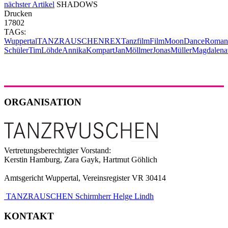
nächster Artikel
SHADOWS
Drucken
17802
TAGs:
Wuppertal
TANZRAUSCHEN
REX
Tanzfilm
Film
MoonDance
Roman
Schüler
TimLöhde
AnnikaKompart
JanMöllmer
JonasMüller
Magdalen
ORGANISATION
Vertretungsberechtigter Vorstand:
Kerstin Hamburg, Zara Gayk, Hartmut Göhlich
Amtsgericht Wuppertal, Vereinsregister VR 30414
TANZRAUSCHEN Schirmherr Helge Lindh
KONTAKT