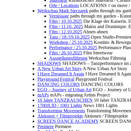
Statement
Kuratorisches Statement / Curator
Orte / Locations
LOCATIONS // on move /
Werkschau Mark Sieczarek
paths through my gard
Vernissage
paths through my garden - Kuns
Film / 10.10.2025
Die Klage der Kaiserin. 
Film / 11.10. 2025
Malou and Dominique. E
Film / 12.10.2025
Ahnen ahnen
Tanz / 18./19.10.2025
Open Studio-Premier
Workshop / 25.10.2025
Kostüm- & Bewe
Performance / 25.10.2025
Performance Plast
Film / 26.10.2025
Film Streetwear
Ausstellungsführung
Werkschau Führung
SHADOWS
SHADOWS – Tanzperformance im zu
A New Urban Art Story
A New Urban Art Story
I Have Dreamed It Again
I Have Dreamed It Agai
Playground Festival
Playground Festival
DANCING COLORS
DANCING COLORS
EGO – Journey of Urban Art
EGO – Journey of U
mAPs
mAPs - migrating Artists Project
10 Jahre TANZRAUSCHEN
10 Jahre TANZR
1700JLID / 1001 Lights
News 1001 Lights
Transforming Movements
Transforming Movemen
Aktionen + Filmprojekte
Aktionen / Filmprojekte
SCREEN DANCE ACADEMY
SCREEN DAN
Premiere
Premiere