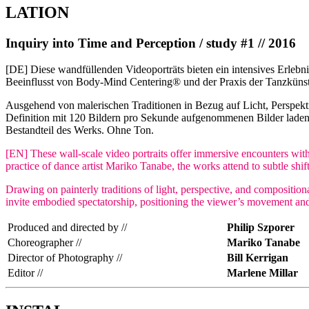
LATION
Inquiry into Time and Perception / study #1 // 2016
[DE] Diese wandfüllenden Videoporträts bieten ein intensives Erle
Beeinflusst von Body-Mind Centering® und der Praxis der Tanzküns
Ausgehend von malerischen Traditionen in Bezug auf Licht, Perspekti
Definition mit 120 Bildern pro Sekunde aufgenommenen Bilder lade
Bestandteil des Werks. Ohne Ton.
[EN] These wall-scale video portraits offer immersive encounters wi
practice of dance artist Mariko Tanabe, the works attend to subtle shift
Drawing on painterly traditions of light, perspective, and composition
invite embodied spectatorship, positioning the viewer’s movement and 
Produced and directed by //
Philip Szporer
Choreographer //
Mariko Tanabe
Director of Photography //
Bill Kerrigan
Editor //
Marlene Millar