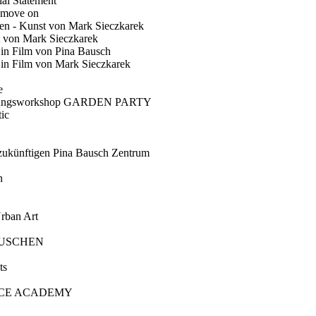
ial Statement
 move on
en - Kunst von Mark Sieczkarek
t von Mark Sieczkarek
Ein Film von Pina Bausch
in Film von Mark Sieczkarek
e
gungsworkshop GARDEN PARTY
ic
künftigen Pina Bausch Zentrum
n
rban Art
AUSCHEN
ts
CE ACADEMY