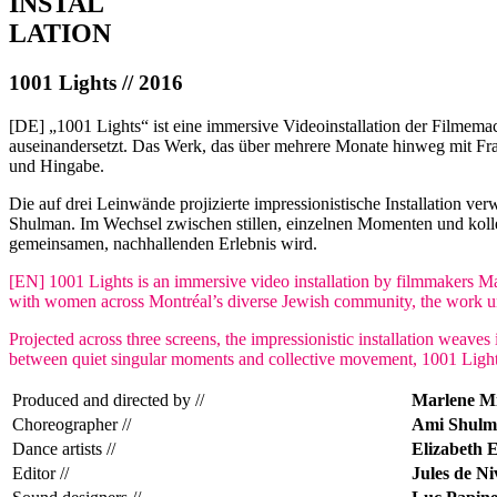
INSTAL
LATION
1001 Lights // 2016
[DE] „1001 Lights“ ist eine immersive Videoinstallation der Filmemac
auseinandersetzt. Das Werk, das über mehrere Monate hinweg mit Frau
und Hingabe.
Die auf drei Leinwände projizierte impressionistische Installation v
Shulman. Im Wechsel zwischen stillen, einzelnen Momenten und kolle
gemeinsamen, nachhallenden Erlebnis wird.
[EN] 1001 Lights is an immersive video installation by filmmakers Marl
with women across Montréal’s diverse Jewish community, the work unfo
Projected across three screens, the impressionistic installation wea
between quiet singular moments and collective movement, 1001 Lights
Produced and directed by //
Marlene Mi
Choreographer //
Ami Shulm
Dance artists //
Elizabeth 
Editor //
Jules de Ni