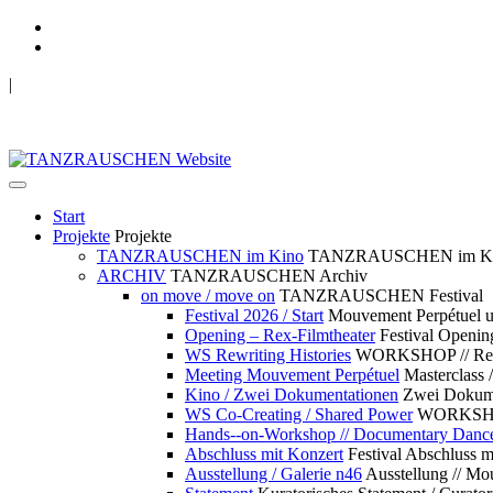
|
TANZRAUSCHEN Wuppertal
we live future now
Start
Projekte
Projekte
TANZRAUSCHEN im Kino
TANZRAUSCHEN im K
ARCHIV
TANZRAUSCHEN Archiv
on move / move on
TANZRAUSCHEN Festival
Festival 2026 / Start
Mouvement Perpétue
Opening – Rex-Filmtheater
Festival Openin
WS Rewriting Histories
WORKSHOP // Rewri
Meeting Mouvement Perpétuel
Masterclass
Kino / Zwei Dokumentationen
Zwei Dokume
WS Co-Creating / Shared Power
WORKSHOP 
Hands--on-Workshop // Documentary Danc
Abschluss mit Konzert
Festival Abschluss m
Ausstellung / Galerie n46
Ausstellung // 