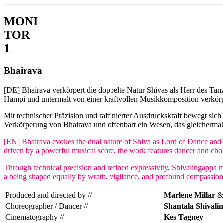
MONI
TOR
1
Bhairava
[DE] Bhairava verkörpert die doppelte Natur Shivas als Herr des Tanze
Hampi und untermalt von einer kraftvollen Musikkomposition verkörp
Mit technischer Präzision und raffinierter Ausdruckskraft bewegt sic
Verkörperung von Bhairava und offenbart ein Wesen, das gleichermaß
[EN] Bhairava evokes the dual nature of Shiva as Lord of Dance and G
driven by a powerful musical score, the work features dancer and ch
Through technical precision and refined expressivity, Shivalingappa m
a being shaped equally by wrath, vigilance, and profound compassion
Produced and directed by //
Marlene Millar
Choreographer / Dancer //
Shantala Shivali
Cinematography //
Kes Tagney