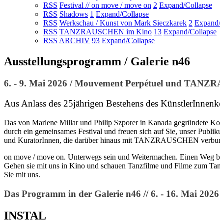
RSS
Festival // on move / move on
2
Expand/Collapse
RSS
Shadows
1
Expand/Collapse
RSS
Werkschau / Kunst von Mark Sieczkarek
2
Expand/
RSS
TANZRAUSCHEN im Kino
13
Expand/Collapse
RSS
ARCHIV
93
Expand/Collapse
Ausstellungsprogramm / Galerie n46
6. - 9. Mai 2026 / Mouvement Perpétuel und TANZ
Aus Anlass des 25jährigen Bestehens des KünstlerInnen
Das von Marlene Millar und Philip Szporer in Kanada gegründete Ko
durch ein gemeinsames Festival und freuen sich auf Sie, unser Pub
und KuratorInnen, die darüber hinaus mit TANZRAUSCHEN verbunden 
on move / move on. Unterwegs sein und Weitermachen. Einen Weg bes
Gehen sie mit uns in Kino und schauen Tanzfilme und Filme zum Tanz
Sie mit uns.
Das Programm in der Galerie n46 // 6. - 16. Mai 2026
INSTAL