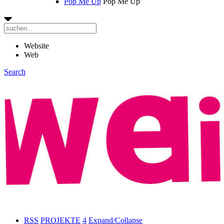
Pop Me Up
Pop Me Up
Website
Web
Search
RSS
PROJEKTE
4
Expand/Collapse