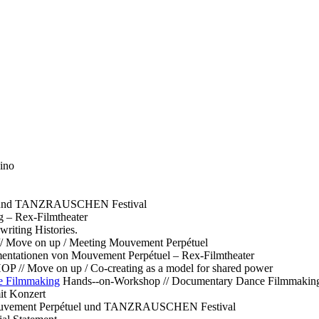
ino
l und TANZRAUSCHEN Festival
g – Rex-Filmtheater
ting Histories.
 // Move on up / Meeting Mouvement Perpétuel
ntationen von Mouvement Perpétuel – Rex-Filmtheater
// Move on up / Co-creating as a model for shared power
e Filmmaking
Hands--on-Workshop // Documentary Dance Filmmakin
it Konzert
Mouvement Perpétuel und TANZRAUSCHEN Festival