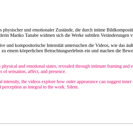
bnis physischer und emotionaler Zustände, die durch intime Bildkomp
tlerin Mariko Tanabe widmen sich die Werke subtilen Veränderungen 
ve und kompositorische Intensität untersuchen die Videos, wie das äu
n zu einem körperlichen Betrachtungserlebnis ein und machen die Be
th physical and emotional states, revealed through intimate framing a
s of sensation, affect, and presence.
al intensity, the videos explore how outer appearance can suggest inner 
perception as integral to the work. Silent.