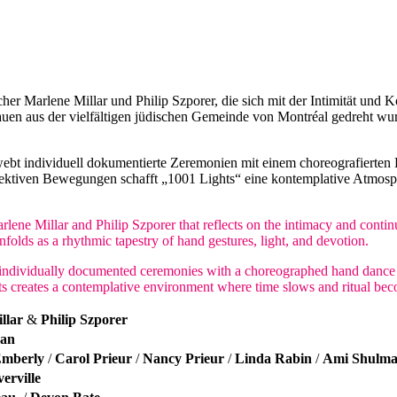
her Marlene Millar und Philip Szporer, die sich mit der Intimität und 
en aus der vielfältigen jüdischen Gemeinde von Montréal gedreht wurde
erwebt individuell dokumentierte Zeremonien mit einem choreografierte
ktiven Bewegungen schafft „1001 Lights“ eine kontemplative Atmosphä
ene Millar and Philip Szporer that reflects on the intimacy and continu
lds as a rhythmic tapestry of hand gestures, light, and devotion.
ves individually documented ceremonies with a choreographed hand danc
 creates a contemplative environment where time slows and ritual bec
llar
&
Philip Szporer
an
Emberly
/
Carol Prieur
/
Nancy Prieur
/
Linda Rabin
/
Ami Shulm
verville