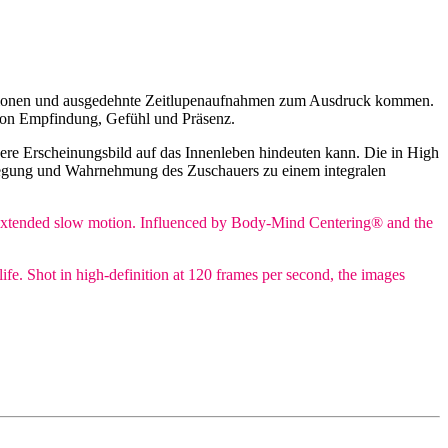
ositionen und ausgedehnte Zeitlupenaufnahmen zum Ausdruck kommen.
von Empfindung, Gefühl und Präsenz.
ßere Erscheinungsbild auf das Innenleben hindeuten kann. Die in High
wegung und Wahrnehmung des Zuschauers zu einem integralen
nd extended slow motion. Influenced by Body-Mind Centering® and the
life. Shot in high-definition at 120 frames per second, the images