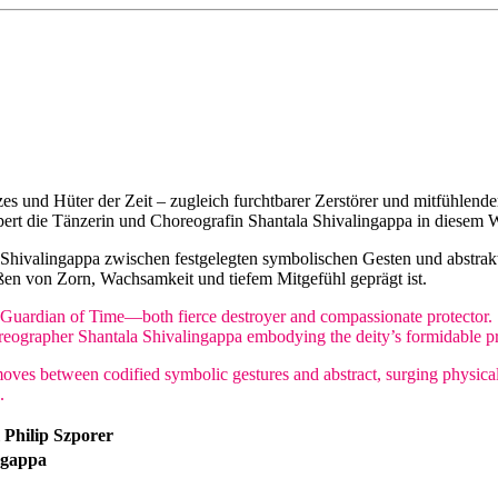
s und Hüter der Zeit – zugleich furchtbarer Zerstörer und mitfühlender
ert die Tänzerin und Choreografin Shantala Shivalingappa in diesem W
h Shivalingappa zwischen festgelegten symbolischen Gesten und abstrak
en von Zorn, Wachsamkeit und tiefem Mitgefühl geprägt ist.
uardian of Time—both fierce destroyer and compassionate protector. Se
oreographer Shantala Shivalingappa embodying the deity’s formidable p
oves between codified symbolic gestures and abstract, surging physical
.
&
Philip Szporer
ngappa