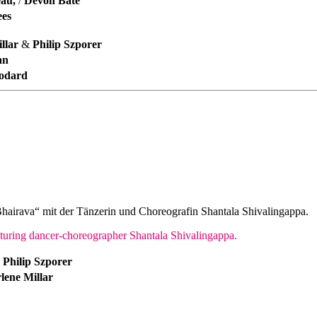
eau,
/
Devon Bate
ees
llar
&
Philip Szporer
an
Godard
hairava“ mit der Tänzerin und Choreografin Shantala Shivalingappa.
turing dancer-choreographer Shantala Shivalingappa.
&
Philip Szporer
lene Millar