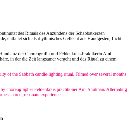
Kontinuität des Rituals des Anzündens der Schabbatkerzen
, entfaltet sich als rhythmisches Geflecht aus Handgesten, Licht
n Handtanz der Choreografin und Feldenkrais-Praktikerin Ami
re, in der die Zeit langsamer vergeht und das Ritual zu einem
ity of the Sabbath candle-lighting ritual. Filmed over several months
e by choreographer Feldenkrais practitioner Ami Shulman. Alternating
omes shared, resonant experience.
an