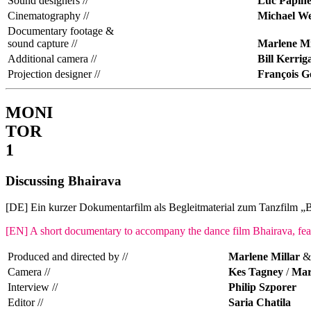
Sound designers //
Luc Papin
Cinematography //
Michael W
Documentary footage &
sound capture //
Marlene Mi
Additional camera //
Bill Kerrig
Projection designer //
François 
MONI
TOR
1
Discussing Bhairava
[DE] Ein kurzer Dokumentarfilm als Begleitmaterial zum Tanzfilm „B
[EN] A short documentary to accompany the dance film Bhairava, fea
Produced and directed by //
Marlene Millar
Camera //
Kes Tagney
/
Mar
Interview //
Philip Szporer
Editor //
Saria Chatila