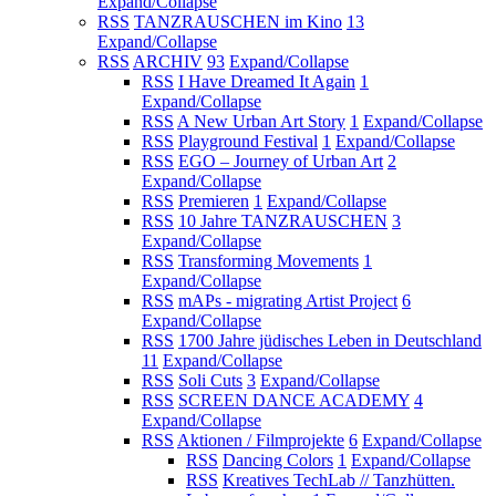
Expand/Collapse
RSS
TANZRAUSCHEN im Kino
13
Expand/Collapse
RSS
ARCHIV
93
Expand/Collapse
RSS
I Have Dreamed It Again
1
Expand/Collapse
RSS
A New Urban Art Story
1
Expand/Collapse
RSS
Playground Festival
1
Expand/Collapse
RSS
EGO – Journey of Urban Art
2
Expand/Collapse
RSS
Premieren
1
Expand/Collapse
RSS
10 Jahre TANZRAUSCHEN
3
Expand/Collapse
RSS
Transforming Movements
1
Expand/Collapse
RSS
mAPs - migrating Artist Project
6
Expand/Collapse
RSS
1700 Jahre jüdisches Leben in Deutschland
11
Expand/Collapse
RSS
Soli Cuts
3
Expand/Collapse
RSS
SCREEN DANCE ACADEMY
4
Expand/Collapse
RSS
Aktionen / Filmprojekte
6
Expand/Collapse
RSS
Dancing Colors
1
Expand/Collapse
RSS
Kreatives TechLab // Tanzhütten.