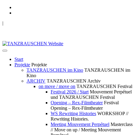
|
TANZRAUSCHEN Wuppertal
we live future now
Start
Projekte
Projekte
TANZRAUSCHEN im Kino
TANZRAUSCHEN im
Kino
ARCHIV
TANZRAUSCHEN Archiv
on move / move on
TANZRAUSCHEN Festival
Festival 2026 / Start
Mouvement Perpétuel
und TANZRAUSCHEN Festival
Opening – Rex-Filmtheater
Festival
Opening – Rex-Filmtheater
WS Rewriting Histories
WORKSHOP //
Rewriting Histories.
Meeting Mouvement Perpétuel
Masterclass
// Move on up / Meeting Mouvement