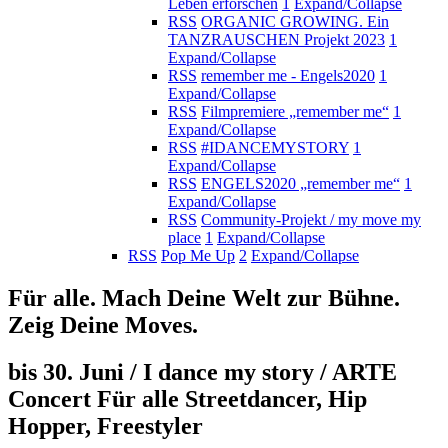
Leben erforschen
1
Expand/Collapse
RSS
ORGANIC GROWING. Ein
TANZRAUSCHEN Projekt 2023
1
Expand/Collapse
RSS
remember me - Engels2020
1
Expand/Collapse
RSS
Filmpremiere „remember me“
1
Expand/Collapse
RSS
#IDANCEMYSTORY
1
Expand/Collapse
RSS
ENGELS2020 „remember me“
1
Expand/Collapse
RSS
Community-Projekt / my move my
place
1
Expand/Collapse
RSS
Pop Me Up
2
Expand/Collapse
Für alle. Mach Deine Welt zur Bühne.
Zeig Deine Moves.
bis 30. Juni / I dance my story / ARTE
Concert Für alle Streetdancer, Hip
Hopper, Freestyler