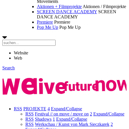
Movements
Aktionen + Filmprojekte
Aktionen / Filmprojekte
SCREEN DANCE ACADEMY
SCREEN
DANCE ACADEMY
Premiere
Premiere
Pop Me Up
Pop Me Up
Website
Web
Search
RSS
PROJEKTE
4
Expand/Collapse
RSS
Festival // on move / move on
2
Expand/Collapse
RSS
Shadows
1
Expand/Collapse
RSS
Werkschau / Kunst von Mark Sieczkarek
2