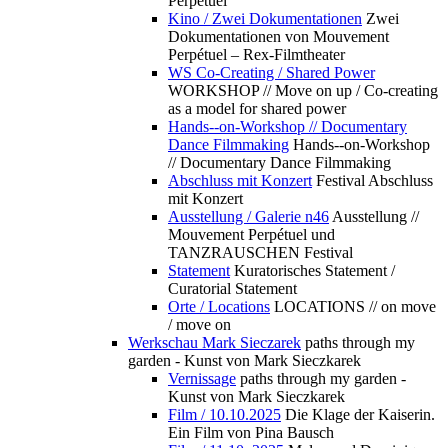
Perpétuel
Kino / Zwei Dokumentationen
Zwei
Dokumentationen von Mouvement
Perpétuel – Rex-Filmtheater
WS Co-Creating / Shared Power
WORKSHOP // Move on up / Co-creating
as a model for shared power
Hands--on-Workshop // Documentary
Dance Filmmaking
Hands--on-Workshop
// Documentary Dance Filmmaking
Abschluss mit Konzert
Festival Abschluss
mit Konzert
Ausstellung / Galerie n46
Ausstellung //
Mouvement Perpétuel und
TANZRAUSCHEN Festival
Statement
Kuratorisches Statement /
Curatorial Statement
Orte / Locations
LOCATIONS // on move
/ move on
Werkschau Mark Sieczarek
paths through my
garden - Kunst von Mark Sieczkarek
Vernissage
paths through my garden -
Kunst von Mark Sieczkarek
Film / 10.10.2025
Die Klage der Kaiserin.
Ein Film von Pina Bausch