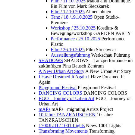
Film / 11.10. 2025
Malou and Dominique.
Ein Film von Mark Sieczkarek
Film / 12.10.2025
Ahnen ahnen
Tanz / 18./19.10.2025
Open Studio-
Premiere
Workshop / 25.10.2025
Kostüm- &
Bewegungsworkshop GARDEN PARTY
Performance / 25.10.2025
Performance
Plastic
Film / 26.10.2025
Film Streetwear
Ausstellungsführung
Werkschau Führung
SHADOWS
SHADOWS – Tanzperformance im
zukünftigen Pina Bausch Zentrum
A New Urban Art Story
A New Urban Art Story
I Have Dreamed It Again
I Have Dreamed It
Again
Playground Festival
Playground Festival
DANCING COLORS
DANCING COLORS
EGO – Journey of Urban Art
EGO – Journey of
Urban Art
mAPs
mAPs - migrating Artists Project
10 Jahre TANZRAUSCHEN
10 Jahre
TANZRAUSCHEN
1700JLID / 1001 Lights
News 1001 Lights
Transforming Movements
Transforming