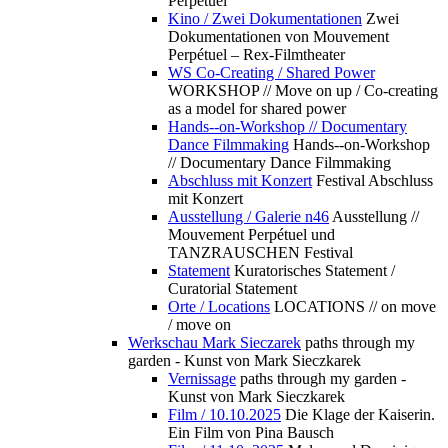
Perpétuel
Kino / Zwei Dokumentationen
Zwei
Dokumentationen von Mouvement
Perpétuel – Rex-Filmtheater
WS Co-Creating / Shared Power
WORKSHOP // Move on up / Co-creating
as a model for shared power
Hands--on-Workshop // Documentary
Dance Filmmaking
Hands--on-Workshop
// Documentary Dance Filmmaking
Abschluss mit Konzert
Festival Abschluss
mit Konzert
Ausstellung / Galerie n46
Ausstellung //
Mouvement Perpétuel und
TANZRAUSCHEN Festival
Statement
Kuratorisches Statement /
Curatorial Statement
Orte / Locations
LOCATIONS // on move
/ move on
Werkschau Mark Sieczarek
paths through my
garden - Kunst von Mark Sieczkarek
Vernissage
paths through my garden -
Kunst von Mark Sieczkarek
Film / 10.10.2025
Die Klage der Kaiserin.
Ein Film von Pina Bausch