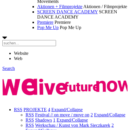
Movements
Aktionen + Filmprojekte
Aktionen / Filmprojekte
SCREEN DANCE ACADEMY
SCREEN
DANCE ACADEMY
Premiere
Premiere
Pop Me Up
Pop Me Up
Website
Web
Search
RSS
PROJEKTE
4
Expand/Collapse
RSS
Festival // on move / move on
2
Expand/Collapse
RSS
Shadows
1
Expand/Collapse
RSS
Werkschau / Kunst von Mark Sieczkarek
2