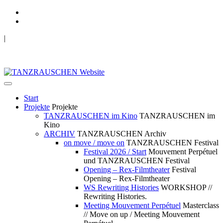
|
TANZRAUSCHEN Wuppertal
we live future now
Start
Projekte
Projekte
TANZRAUSCHEN im Kino
TANZRAUSCHEN im
Kino
ARCHIV
TANZRAUSCHEN Archiv
on move / move on
TANZRAUSCHEN Festival
Festival 2026 / Start
Mouvement Perpétuel
und TANZRAUSCHEN Festival
Opening – Rex-Filmtheater
Festival
Opening – Rex-Filmtheater
WS Rewriting Histories
WORKSHOP //
Rewriting Histories.
Meeting Mouvement Perpétuel
Masterclass
// Move on up / Meeting Mouvement