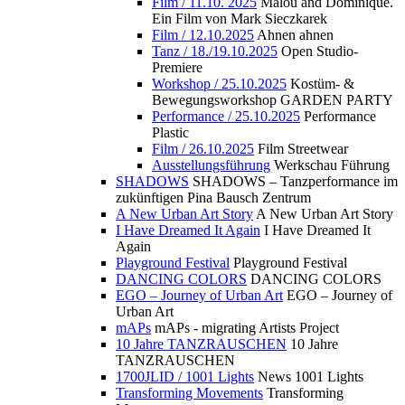
Film / 11.10. 2025
Malou and Dominique.
Ein Film von Mark Sieczkarek
Film / 12.10.2025
Ahnen ahnen
Tanz / 18./19.10.2025
Open Studio-
Premiere
Workshop / 25.10.2025
Kostüm- &
Bewegungsworkshop GARDEN PARTY
Performance / 25.10.2025
Performance
Plastic
Film / 26.10.2025
Film Streetwear
Ausstellungsführung
Werkschau Führung
SHADOWS
SHADOWS – Tanzperformance im
zukünftigen Pina Bausch Zentrum
A New Urban Art Story
A New Urban Art Story
I Have Dreamed It Again
I Have Dreamed It
Again
Playground Festival
Playground Festival
DANCING COLORS
DANCING COLORS
EGO – Journey of Urban Art
EGO – Journey of
Urban Art
mAPs
mAPs - migrating Artists Project
10 Jahre TANZRAUSCHEN
10 Jahre
TANZRAUSCHEN
1700JLID / 1001 Lights
News 1001 Lights
Transforming Movements
Transforming