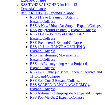
Expand/Collapse
RSS
TANZRAUSCHEN im Kino
13
Expand/Collapse
RSS
ARCHIV
93
Expand/Collapse
RSS
I Have Dreamed It Again
1
Expand/Collapse
RSS
A New Urban Art Story
1
Expand/Collapse
RSS
Playground Festival
1
Expand/Collapse
RSS
EGO – Journey of Urban Art
2
Expand/Collapse
RSS
Premieren
1
Expand/Collapse
RSS
10 Jahre TANZRAUSCHEN
3
Expand/Collapse
RSS
Transforming Movements
1
Expand/Collapse
RSS
mAPs - migrating Artist Project
6
Expand/Collapse
RSS
1700 Jahre jüdisches Leben in Deutschland
11
Expand/Collapse
RSS
Soli Cuts
3
Expand/Collapse
RSS
SCREEN DANCE ACADEMY
4
Expand/Collapse
RSS
Aktionen / Filmprojekte
6
Expand/Collapse
RSS
Pop Me Up
2
Expand/Collapse