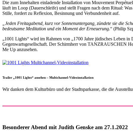
Die zum Innehalten einladende Installation von Mouvement Perpétuel b
läuft im Loop (Dauerschleife) und stellt Fragen nach dem Ritual: W
Stille, fordert zu Reflexion, Besinnung und Verbundenheit auf.
„Jeden Freitagabend, kurz vor Sonnenuntergang, zündete sie die Schab
bedeutsame Meditation und ein Moment der Erneuerung.
“ (Philip Sz
„1001 Lights“ wird im Rahmen von „1700 Jahre jüdisches Leben in Deu
Gegenwartsgesellschaft. Der Schirmherr von TANZRAUSCHEN Helge Li
Me Up anzusehen.
Trailer „1001 Lights“ ansehen – Multichannel-Videoinstallation
Wir danken dem Kulturbüro und der Stadtsparkasse, die die Ausstell
Besonderer Abend mit Judith Genske am 27.1.2022