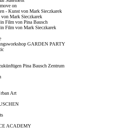
ial Statement
 move on
en - Kunst von Mark Sieczkarek
t von Mark Sieczkarek
Ein Film von Pina Bausch
in Film von Mark Sieczkarek
e
gungsworkshop GARDEN PARTY
ic
künftigen Pina Bausch Zentrum
n
rban Art
AUSCHEN
ts
CE ACADEMY