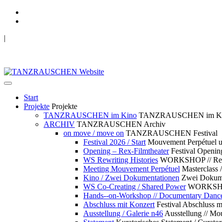
|
TANZRAUSCHEN Wuppertal
we live future now
Start
Projekte
Projekte
TANZRAUSCHEN im Kino
TANZRAUSCHEN im K
ARCHIV
TANZRAUSCHEN Archiv
on move / move on
TANZRAUSCHEN Festival
Festival 2026 / Start
Mouvement Perpétue
Opening – Rex-Filmtheater
Festival Openin
WS Rewriting Histories
WORKSHOP // Rewri
Meeting Mouvement Perpétuel
Masterclass
Kino / Zwei Dokumentationen
Zwei Dokume
WS Co-Creating / Shared Power
WORKSHOP 
Hands--on-Workshop // Documentary Danc
Abschluss mit Konzert
Festival Abschluss m
Ausstellung / Galerie n46
Ausstellung // 