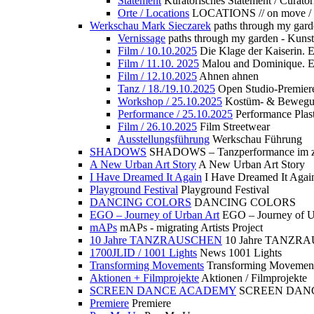
Statement
Kuratorisches Statement / Curator
Orte / Locations
LOCATIONS // on move /
Werkschau Mark Sieczarek
paths through my gard
Vernissage
paths through my garden - Kuns
Film / 10.10.2025
Die Klage der Kaiserin. 
Film / 11.10. 2025
Malou and Dominique. E
Film / 12.10.2025
Ahnen ahnen
Tanz / 18./19.10.2025
Open Studio-Premier
Workshop / 25.10.2025
Kostüm- & Bewe
Performance / 25.10.2025
Performance Plast
Film / 26.10.2025
Film Streetwear
Ausstellungsführung
Werkschau Führung
SHADOWS
SHADOWS – Tanzperformance im zu
A New Urban Art Story
A New Urban Art Story
I Have Dreamed It Again
I Have Dreamed It Agai
Playground Festival
Playground Festival
DANCING COLORS
DANCING COLORS
EGO – Journey of Urban Art
EGO – Journey of U
mAPs
mAPs - migrating Artists Project
10 Jahre TANZRAUSCHEN
10 Jahre TANZR
1700JLID / 1001 Lights
News 1001 Lights
Transforming Movements
Transforming Movemen
Aktionen + Filmprojekte
Aktionen / Filmprojekte
SCREEN DANCE ACADEMY
SCREEN DAN
Premiere
Premiere