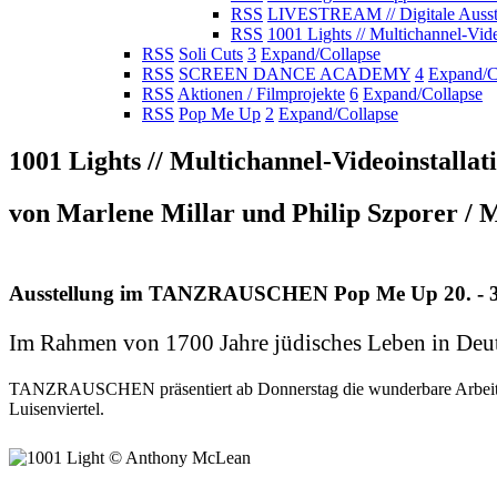
RSS
LIVESTREAM // Digitale Ausst
RSS
1001 Lights // Multichannel-Vide
RSS
Soli Cuts
3
Expand/Collapse
RSS
SCREEN DANCE ACADEMY
4
Expand/C
RSS
Aktionen / Filmprojekte
6
Expand/Collapse
RSS
Pop Me Up
2
Expand/Collapse
1001 Lights // Multichannel-Videoinstallat
von Marlene Millar und Philip Szporer /
Ausstellung im TANZRAUSCHEN Pop Me Up 20. - 3
Im Rahmen von 1700 Jahre jüdisches Leben in Deu
TANZRAUSCHEN präsentiert ab Donnerstag die wunderbare Arbei
Luisenviertel.