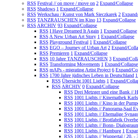
RSS
Festival // on move / move on
2
Expand/Collapse
RSS
Shadows
1
Expand/Collapse
RSS
Werkschau / Kunst von Mark Sieczkarek
2
Expand/
RSS
TANZRAUSCHEN im Kino
13
Expand/Collapse
RSS
ARCHIV
93
Expand/Collapse
RSS
I Have Dreamed It Again
1
Expand/Collapse
RSS
A New Urban Art Story
1
Expand/Collapse
RSS
Playground Festival
1
Expand/Collapse
RSS
EGO – Journey of Urban Art
2
Expand/Coll
RSS
Premieren
1
Expand/Collapse
RSS
10 Jahre TANZRAUSCHEN
3
Expand/Coll
RSS
Transforming Movements
1
Expand/Collapse
RSS
mAPs - migrating Artist Project
6
Expand/Col
RSS
1700 Jahre jüdisches Leben in Deutschland
1
RSS
Übersicht 1001 Lights
1
Expand/Colla
RSS
ARCHIV
0
Expand/Collapse
RSS
Drei Metzger und eine Bank // 
RSS
1001 Lights // Kinemathek Karl
RSS
1001 Lights // Kino in der Pump
RSS
1001 Lights // Panorama-Saal E
RSS
1001 Lights // Ehemalige Syna
RSS
1001 Lights // Brotfabrik Overb
RSS
1001 Lights // Bonn- Dialograu
RSS
1001 Lights // Hamburg
1
Expan
RSS
1001 Lights // Wuppertal / 20. -