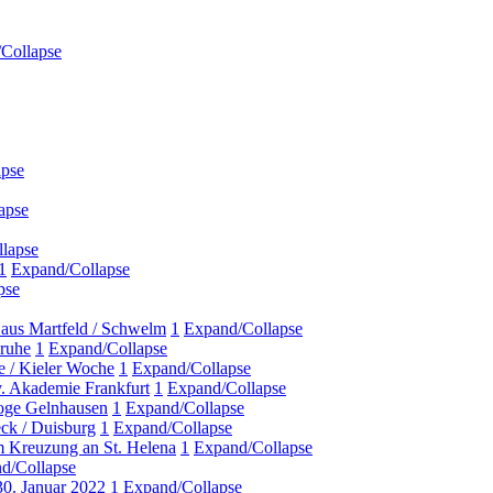
Collapse
apse
apse
lapse
1
Expand/Collapse
pse
Haus Martfeld / Schwelm
1
Expand/Collapse
sruhe
1
Expand/Collapse
e / Kieler Woche
1
Expand/Collapse
v. Akademie Frankfurt
1
Expand/Collapse
goge Gelnhausen
1
Expand/Collapse
eck / Duisburg
1
Expand/Collapse
m Kreuzung an St. Helena
1
Expand/Collapse
d/Collapse
 30. Januar 2022
1
Expand/Collapse