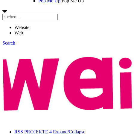
Pop Me Up
Pop Me Up
Website
Web
Search
RSS
PROJEKTE
4
Expand/Collapse