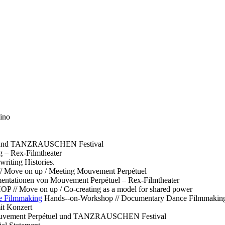
ino
l und TANZRAUSCHEN Festival
g – Rex-Filmtheater
ting Histories.
 // Move on up / Meeting Mouvement Perpétuel
ntationen von Mouvement Perpétuel – Rex-Filmtheater
// Move on up / Co-creating as a model for shared power
e Filmmaking
Hands--on-Workshop // Documentary Dance Filmmakin
it Konzert
Mouvement Perpétuel und TANZRAUSCHEN Festival