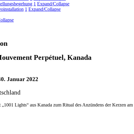
ellungsbegehung
1
Expand/Collapse
oinstallation
1
Expand/Collapse
ollapse
ion
 Mouvement Perpétuel, Kanada
0. Januar 2022
tschland
t „1001 Lights“ aus Kanada zum Ritual des Anzündens der Kerze