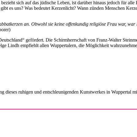
ezieht sich auf das jüdische Leben, ist darüber hinaus jedoch für alle
as gibt es uns? Was bedeutet Kerzenlicht? Wann zünden Menschen Kerze
batkerzen an. Obwohl sie keine offenkundig religiöse Frau war, war ih
porer)
tschland“ gefördert. Die Schirmherrschaft von Franz-Walter Steinmeie
ndh empfiehlt allen Wuppertalern, die Möglichkeit wahrzunehmen, s
ung dieses ruhigen und entschleunigenden Kunstwerkes in Wuppertal mi