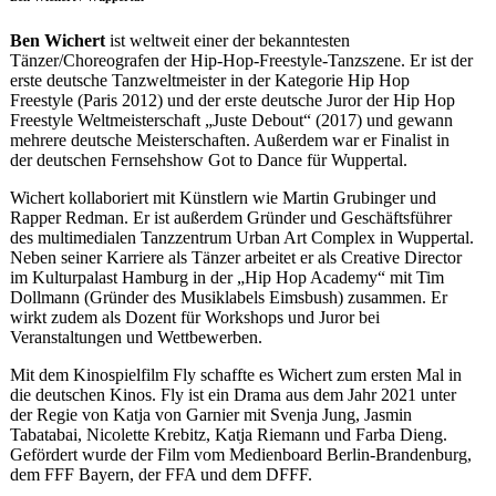
Ben Wichert
ist weltweit einer der bekanntesten
Tänzer/Choreografen der Hip-Hop-Freestyle-Tanzszene. Er ist der
erste deutsche Tanzweltmeister in der Kategorie Hip Hop
Freestyle (Paris 2012) und der erste deutsche Juror der Hip Hop
Freestyle Weltmeisterschaft „Juste Debout“ (2017) und gewann
mehrere deutsche Meisterschaften. Außerdem war er Finalist in
der deutschen Fernsehshow Got to Dance für Wuppertal.
Wichert kollaboriert mit Künstlern wie Martin Grubinger und
Rapper Redman. Er ist außerdem Gründer und Geschäftsführer
des multimedialen Tanzzentrum Urban Art Complex in Wuppertal.
Neben seiner Karriere als Tänzer arbeitet er als Creative Director
im Kulturpalast Hamburg in der „Hip Hop Academy“ mit Tim
Dollmann (Gründer des Musiklabels Eimsbush) zusammen. Er
wirkt zudem als Dozent für Workshops und Juror bei
Veranstaltungen und Wettbewerben.
Mit dem Kinospielfilm Fly schaffte es Wichert zum ersten Mal in
die deutschen Kinos. Fly ist ein Drama aus dem Jahr 2021 unter
der Regie von Katja von Garnier mit Svenja Jung, Jasmin
Tabatabai, Nicolette Krebitz, Katja Riemann und Farba Dieng.
Gefördert wurde der Film vom Medienboard Berlin-Brandenburg,
dem FFF Bayern, der FFA und dem DFFF.