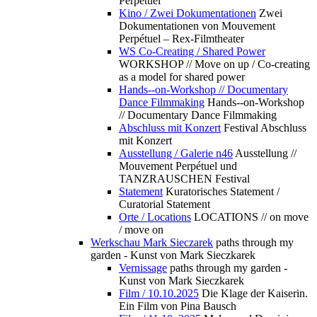
Perpétuel
Kino / Zwei Dokumentationen
Zwei
Dokumentationen von Mouvement
Perpétuel – Rex-Filmtheater
WS Co-Creating / Shared Power
WORKSHOP // Move on up / Co-creating
as a model for shared power
Hands--on-Workshop // Documentary
Dance Filmmaking
Hands--on-Workshop
// Documentary Dance Filmmaking
Abschluss mit Konzert
Festival Abschluss
mit Konzert
Ausstellung / Galerie n46
Ausstellung //
Mouvement Perpétuel und
TANZRAUSCHEN Festival
Statement
Kuratorisches Statement /
Curatorial Statement
Orte / Locations
LOCATIONS // on move
/ move on
Werkschau Mark Sieczarek
paths through my
garden - Kunst von Mark Sieczkarek
Vernissage
paths through my garden -
Kunst von Mark Sieczkarek
Film / 10.10.2025
Die Klage der Kaiserin.
Ein Film von Pina Bausch