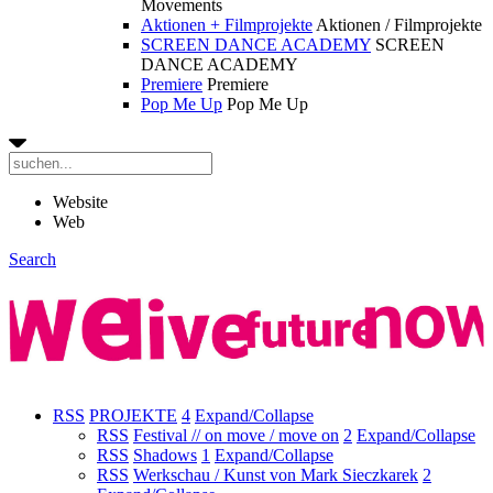
Movements
Aktionen + Filmprojekte
Aktionen / Filmprojekte
SCREEN DANCE ACADEMY
SCREEN
DANCE ACADEMY
Premiere
Premiere
Pop Me Up
Pop Me Up
Website
Web
Search
RSS
PROJEKTE
4
Expand/Collapse
RSS
Festival // on move / move on
2
Expand/Collapse
RSS
Shadows
1
Expand/Collapse
RSS
Werkschau / Kunst von Mark Sieczkarek
2