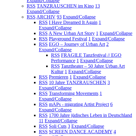
Expand/Collapse
RSS
TANZRAUSCHEN im Kino
13
Expand/Collapse
RSS
ARCHIV
93
Expand/Collapse
RSS
I Have Dreamed It Again
1
Expand/Collapse
RSS
A New Urban Art Story
1
Expand/Collapse
RSS
Playground Festival
1
Expand/Collapse
RSS
EGO – Journey of Urban Art
2
Expand/Collapse
RSS
FRAGILE Tanzfestival // EGO
Performance
1
Expand/Collapse
RSS
Tanztheater – 50 Jahre Urban Art
Kultur
1
Expand/Collapse
RSS
Premieren
1
Expand/Collapse
RSS
10 Jahre TANZRAUSCHEN
3
Expand/Collapse
RSS
Transforming Movements
1
Expand/Collapse
RSS
mAPs - migrating Artist Project
6
Expand/Collapse
RSS
1700 Jahre jüdisches Leben in Deutschland
11
Expand/Collapse
RSS
Soli Cuts
3
Expand/Collapse
RSS
SCREEN DANCE ACADEMY
4