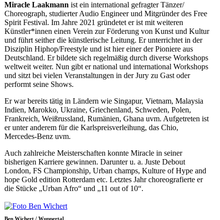
Miracle Laakmann
ist ein international gefragter Tänzer/
Choreograph, studierter Audio Engineer und Mitgründer des Free
Spirit Festival. Im Jahre 2021 gründetet er ist mit weiteren
Künstler*innen einen Verein zur Förderung von Kunst und Kultur
und führt seither die künstlerische Leitung. Er unterrichtet in der
Disziplin Hiphop/Freestyle und ist hier einer der Pioniere aus
Deutschland. Er bildete sich regelmäßig durch diverse Workshops
weltweit weiter. Nun gibt er national und international Workshops
und sitzt bei vielen Veranstaltungen in der Jury zu Gast oder
performt seine Shows.
Er war bereits tätig in Ländern wie Singapur, Vietnam, Malaysia
Indien, Marokko, Ukraine, Griechenland, Schweden, Polen,
Frankreich, Weißrussland, Rumänien, Ghana uvm. Aufgetreten ist
er unter anderem für die Karlspreisverleihung, das Chio,
Mercedes-Benz uvm.
Auch zahlreiche Meisterschaften konnte Miracle in seiner
bisherigen Karriere gewinnen. Darunter u. a. Juste Debout
London, FS Championship, Urban champs, Kulture of Hype and
hope Gold edition Rotterdam etc. Letztes Jahr choreografierte er
die Stücke „Urban Afro“ und „11 out of 10“.
Ben Wichert / Wuppertal