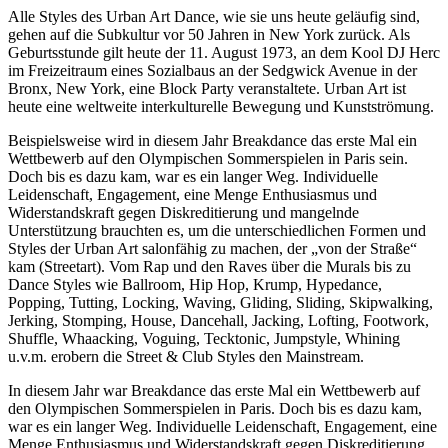
Alle Styles des Urban Art Dance, wie sie uns heute geläufig sind,
gehen auf die Subkultur vor 50 Jahren in New York zurück. Als
Geburtsstunde gilt heute der 11. August 1973, an dem Kool DJ Herc
im Freizeitraum eines Sozialbaus an der Sedgwick Avenue in der
Bronx, New York, eine Block Party veranstaltete. Urban Art ist
heute eine weltweite interkulturelle Bewegung und Kunstströmung.
Beispielsweise wird in diesem Jahr Breakdance das erste Mal ein
Wettbewerb auf den Olympischen Sommerspielen in Paris sein.
Doch bis es dazu kam, war es ein langer Weg. Individuelle
Leidenschaft, Engagement, eine Menge Enthusiasmus und
Widerstandskraft gegen Diskreditierung und mangelnde
Unterstützung brauchten es, um die unterschiedlichen Formen und
Styles der Urban Art salonfähig zu machen, der „von der Straße“
kam (Streetart). Vom Rap und den Raves über die Murals bis zu
Dance Styles wie Ballroom, Hip Hop, Krump, Hypedance,
Popping, Tutting, Locking, Waving, Gliding, Sliding, Skipwalking,
Jerking, Stomping, House, Dancehall, Jacking, Lofting, Footwork,
Shuffle, Whaacking, Voguing, Tecktonic, Jumpstyle, Whining
u.v.m. erobern die Street & Club Styles den Mainstream.
In diesem Jahr war Breakdance das erste Mal ein Wettbewerb auf
den Olympischen Sommerspielen in Paris. Doch bis es dazu kam,
war es ein langer Weg. Individuelle Leidenschaft, Engagement, eine
Menge Enthusiasmus und Widerstandskraft gegen Diskreditierung