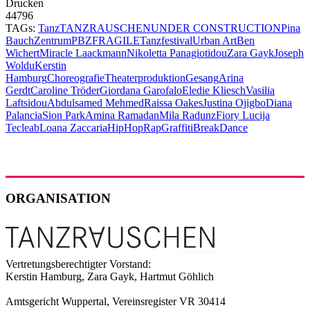
Drucken
44796
TAGs:
Tanz
TANZRAUSCHEN
UNDER CONSTRUCTION
Pina
Bauch
Zentrum
PBZ
FRAGILE
Tanzfestival
Urban Art
Ben
Wichert
Miracle Laackmann
Nikoletta Panagiotidou
Zara Gayk
Joseph
Woldu
Kerstin
Hamburg
Choreografie
Theaterproduktion
Gesang
Arina
Gerdt
Caroline Tröder
Giordana Garofalo
Eledie Kliesch
Vasilia
Laftsidou
Abdulsamed Mehmed
Raissa Oakes
Justina Ojigbo
Diana
Palancia
Sion Park
Amina Ramadan
Mila Radunz
Fiory Lucija
Tecleab
Loana Zaccaria
HipHop
Rap
Graffiti
Break
Dance
ORGANISATION
Vertretungsberechtigter Vorstand:
Kerstin Hamburg, Zara Gayk, Hartmut Göhlich
Amtsgericht Wuppertal, Vereinsregister VR 30414