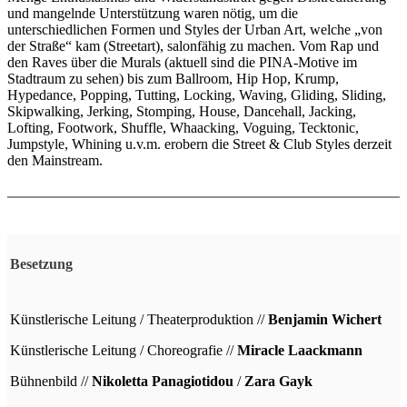
und mangelnde Unterstützung waren nötig, um die
unterschiedlichen Formen und Styles der Urban Art, welche „von
der Straße“ kam (Streetart), salonfähig zu machen. Vom Rap und
den Raves über die Murals (aktuell sind die PINA-Motive im
Stadtraum zu sehen) bis zum Ballroom, Hip Hop, Krump,
Hypedance, Popping, Tutting, Locking, Waving, Gliding, Sliding,
Skipwalking, Jerking, Stomping, House, Dancehall, Jacking,
Lofting, Footwork, Shuffle, Whaacking, Voguing, Tecktonic,
Jumpstyle, Whining u.v.m. erobern die Street & Club Styles derzeit
den Mainstream.
Besetzung
Künstlerische Leitung / Theaterproduktion //
Benjamin Wichert
Künstlerische Leitung / Choreografie //
Miracle Laackmann
Bühnenbild //
Nikoletta Panagiotidou
/
Zara Gayk