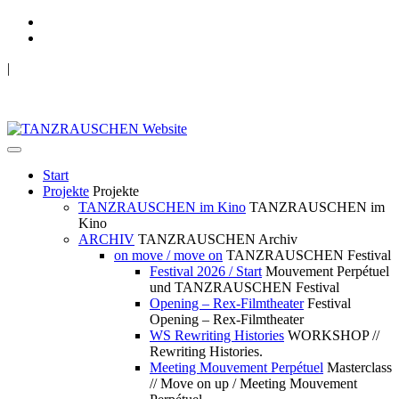
|
TANZRAUSCHEN Wuppertal
we live future now
Start
Projekte
Projekte
TANZRAUSCHEN im Kino
TANZRAUSCHEN im
Kino
ARCHIV
TANZRAUSCHEN Archiv
on move / move on
TANZRAUSCHEN Festival
Festival 2026 / Start
Mouvement Perpétuel
und TANZRAUSCHEN Festival
Opening – Rex-Filmtheater
Festival
Opening – Rex-Filmtheater
WS Rewriting Histories
WORKSHOP //
Rewriting Histories.
Meeting Mouvement Perpétuel
Masterclass
// Move on up / Meeting Mouvement