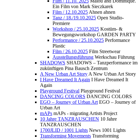
Film / 11.10. 2025
Malou and Dominique.
Ein Film von Mark Sieczkarek
Film / 12.10.2025
Ahnen ahnen
Tanz / 18./19.10.2025
Open Studio-
Premiere
Workshop / 25.10.2025
Kostüm- &
Bewegungsworkshop GARDEN PARTY
Performance / 25.10.2025
Performance
Plastic
Film / 26.10.2025
Film Streetwear
Ausstellungsführung
Werkschau Führung
SHADOWS
SHADOWS – Tanzperformance im
zukünftigen Pina Bausch Zentrum
A New Urban Art Story
A New Urban Art Story
I Have Dreamed It Again
I Have Dreamed It
Again
Playground Festival
Playground Festival
DANCING COLORS
DANCING COLORS
EGO – Journey of Urban Art
EGO – Journey of
Urban Art
mAPs
mAPs - migrating Artists Project
10 Jahre TANZRAUSCHEN
10 Jahre
TANZRAUSCHEN
1700JLID / 1001 Lights
News 1001 Lights
Transforming Movements
Transforming