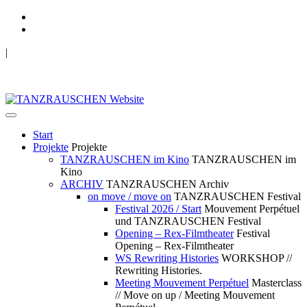
|
TANZRAUSCHEN Wuppertal
we live future now
Start
Projekte
Projekte
TANZRAUSCHEN im Kino
TANZRAUSCHEN im
Kino
ARCHIV
TANZRAUSCHEN Archiv
on move / move on
TANZRAUSCHEN Festival
Festival 2026 / Start
Mouvement Perpétuel
und TANZRAUSCHEN Festival
Opening – Rex-Filmtheater
Festival
Opening – Rex-Filmtheater
WS Rewriting Histories
WORKSHOP //
Rewriting Histories.
Meeting Mouvement Perpétuel
Masterclass
// Move on up / Meeting Mouvement