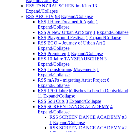
Expand/Collapse
RSS
TANZRAUSCHEN im Kino
13
Expand/Collapse
RSS
ARCHIV
93
Expand/Collapse
RSS
I Have Dreamed It Again
1
Expand/Collapse
RSS
A New Urban Art Story
1
Expand/Collapse
RSS
Playground Festival
1
Expand/Collapse
RSS
EGO – Journey of Urban Art
2
Expand/Collapse
RSS
Premieren
1
Expand/Collapse
RSS
10 Jahre TANZRAUSCHEN
3
Expand/Collapse
RSS
Transforming Movements
1
Expand/Collapse
RSS
mAPs - migrating Artist Project
6
Expand/Collapse
RSS
1700 Jahre jüdisches Leben in Deutschland
11
Expand/Collapse
RSS
Soli Cuts
3
Expand/Collapse
RSS
SCREEN DANCE ACADEMY
4
Expand/Collapse
RSS
SCREEN DANCE ACADEMY #3
1
Expand/Collapse
RSS
SCREEN DANCE ACADEMY #2