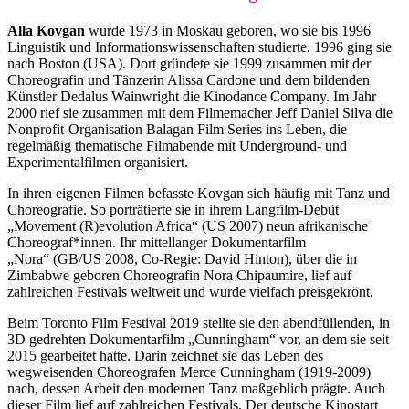
Alla Kovgan
wurde 1973 in Moskau geboren, wo sie bis 1996
Linguistik und Informationswissenschaften studierte. 1996 ging sie
nach Boston (USA). Dort gründete sie 1999 zusammen mit der
Choreografin und Tänzerin Alissa Cardone und dem bildenden
Künstler Dedalus Wainwright die Kinodance Company. Im Jahr
2000 rief sie zusammen mit dem Filmemacher Jeff Daniel Silva die
Nonprofit-Organisation Balagan Film Series ins Leben, die
regelmäßig thematische Filmabende mit Underground- und
Experimentalfilmen organisiert.
In ihren eigenen Filmen befasste Kovgan sich häufig mit Tanz und
Choreografie. So porträtierte sie in ihrem Langfilm-Debüt
„Movement (R)evolution Africa“ (US 2007) neun afrikanische
Choreograf*innen. Ihr mittellanger Dokumentarfilm
„Nora“ (GB/US 2008, Co-Regie: David Hinton), über die in
Zimbabwe geboren Choreografin Nora Chipaumire, lief auf
zahlreichen Festivals weltweit und wurde vielfach preisgekrönt.
Beim Toronto Film Festival 2019 stellte sie den abendfüllenden, in
3D gedrehten Dokumentarfilm
„Cunningham“
vor, an dem sie seit
2015 gearbeitet hatte. Darin zeichnet sie das Leben des
wegweisenden Choreografen Merce Cunningham (1919-2009)
nach, dessen Arbeit den modernen Tanz maßgeblich prägte. Auch
dieser Film lief auf zahlreichen Festivals. Der deutsche Kinostart