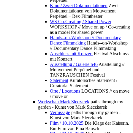
Perpétuel
Kino / Zwei Dokumentationen
Zwei
Dokumentationen von Mouvement
Perpétuel – Rex-Filmtheater
WS Co-Creating / Shared Power
WORKSHOP // Move on up / Co-creating
as a model for shared power
Hands--on-Workshop // Documentary
Dance Filmmaking
Hands--on-Workshop
// Documentary Dance Filmmaking
Abschluss mit Konzert
Festival Abschluss
mit Konzert
Ausstellung / Galerie n46
Ausstellung //
Mouvement Perpétuel und
TANZRAUSCHEN Festival
Statement
Kuratorisches Statement /
Curatorial Statement
Orte / Locations
LOCATIONS // on move
/ move on
Werkschau Mark Sieczarek
paths through my
garden - Kunst von Mark Sieczkarek
Vernissage
paths through my garden -
Kunst von Mark Sieczkarek
Film / 10.10.2025
Die Klage der Kaiserin.
Ein Film von Pina Bausch