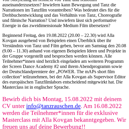
auseinanderzusetzen? Inwiefern kann Bewegung und Tanz die
Narrationen im Tanzfilm vorantreiben? Was bedeutet dies für die
Drehbuchentwicklung und das Verhältnis von Tanz, Choreografie
und filmische Narration? Und inwiefern lässt sich performative
Energie in das zweidimensionale Medium Film übersetzen?
Beginnend Freitag, den 19.08.2022 (20.00 – 22.30) wird Alla
Kovgan ausgehend von Beispielen einen Überblick über ihr
Verständnis von Tanz und Film geben, bevor am Samstag den 20.08
(9.00 – 11.30) anhand von eigenen Beispielen Ideen und Projekte in
der Gruppe vorgestellt und besprochen werden können. Alle
Teilnehmer*innen sind herzlich eingeladen am weiteren Programm
der Screen Dance Academy #2 und ihrem Abendprogramm sowie
der Deutschlandpremiere der „POWER. The mAPs short film
collection“ teilzunehmen, bei der Alla Kovgan als Supervisor Editor
des europäischen Tanzfilmlabors entscheidend mitgewirkt hat. Die
Masterclass ist in englischer Sprache.
Bewirb dich bis Montag, 15.08.2022 mit deinem
CV unter
info@tanzrauschen.de
. Am 16.08.2022
werden die Teilnehmer*innen für die exklusive
Masterclass mit Alla Kovgan bekanntgegeben. Wir
freuen uns auf deine Bewerbung!!