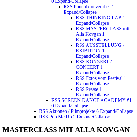
0
Expand/Collapse
RSS
Phoenix never dies
1
Expand/Collapse
RSS
THINKING LAB
1
Expand/Collapse
RSS
MASTERCLASS mit
Alla Kovgan
1
Expand/Collapse
RSS
AUSSTELLUNG /
EXIBITION
1
Expand/Collapse
RSS
KONZERT /
CONCERT
1
Expand/Collapse
RSS
Fotos vom Festival
1
Expand/Collapse
RSS
Presse
1
Expand/Collapse
RSS
SCREEN DANCE ACADEMY #1
0
Expand/Collapse
RSS
Aktionen / Filmprojekte
6
Expand/Collapse
RSS
Pop Me Up
2
Expand/Collapse
MASTERCLASS MIT ALLA KOVGAN