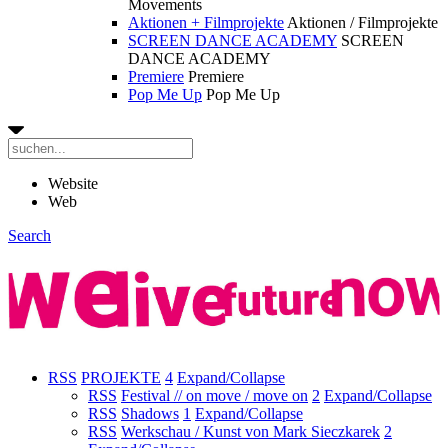
Movements
Aktionen + Filmprojekte
Aktionen / Filmprojekte
SCREEN DANCE ACADEMY
SCREEN
DANCE ACADEMY
Premiere
Premiere
Pop Me Up
Pop Me Up
Website
Web
Search
RSS
PROJEKTE
4
Expand/Collapse
RSS
Festival // on move / move on
2
Expand/Collapse
RSS
Shadows
1
Expand/Collapse
RSS
Werkschau / Kunst von Mark Sieczkarek
2