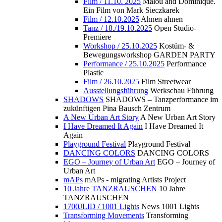
Film / 11.10. 2025
Malou and Dominique.
Ein Film von Mark Sieczkarek
Film / 12.10.2025
Ahnen ahnen
Tanz / 18./19.10.2025
Open Studio-
Premiere
Workshop / 25.10.2025
Kostüm- &
Bewegungsworkshop GARDEN PARTY
Performance / 25.10.2025
Performance
Plastic
Film / 26.10.2025
Film Streetwear
Ausstellungsführung
Werkschau Führung
SHADOWS
SHADOWS – Tanzperformance im
zukünftigen Pina Bausch Zentrum
A New Urban Art Story
A New Urban Art Story
I Have Dreamed It Again
I Have Dreamed It
Again
Playground Festival
Playground Festival
DANCING COLORS
DANCING COLORS
EGO – Journey of Urban Art
EGO – Journey of
Urban Art
mAPs
mAPs - migrating Artists Project
10 Jahre TANZRAUSCHEN
10 Jahre
TANZRAUSCHEN
1700JLID / 1001 Lights
News 1001 Lights
Transforming Movements
Transforming