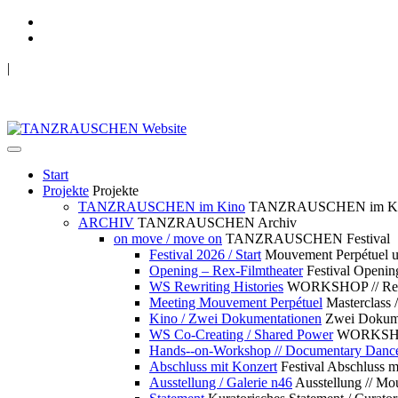
|
TANZRAUSCHEN Wuppertal
we live future now
Start
Projekte
Projekte
TANZRAUSCHEN im Kino
TANZRAUSCHEN im K
ARCHIV
TANZRAUSCHEN Archiv
on move / move on
TANZRAUSCHEN Festival
Festival 2026 / Start
Mouvement Perpétue
Opening – Rex-Filmtheater
Festival Openin
WS Rewriting Histories
WORKSHOP // Rewri
Meeting Mouvement Perpétuel
Masterclass
Kino / Zwei Dokumentationen
Zwei Dokume
WS Co-Creating / Shared Power
WORKSHOP 
Hands--on-Workshop // Documentary Danc
Abschluss mit Konzert
Festival Abschluss m
Ausstellung / Galerie n46
Ausstellung // 