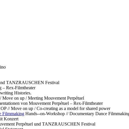
ino
l und TANZRAUSCHEN Festival
g – Rex-Filmtheater
ting Histories.
 // Move on up / Meeting Mouvement Perpétuel
ntationen von Mouvement Perpétuel – Rex-Filmtheater
// Move on up / Co-creating as a model for shared power
e Filmmaking
Hands--on-Workshop // Documentary Dance Filmmakin
it Konzert
Mouvement Perpétuel und TANZRAUSCHEN Festival