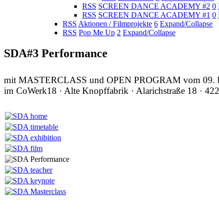
RSS
SCREEN DANCE ACADEMY #2
0
RSS
SCREEN DANCE ACADEMY #1
0
RSS
Aktionen / Filmprojekte
6
Expand/Collapse
RSS
Pop Me Up
2
Expand/Collapse
SDA#3 Performance
mit MASTERCLASS und OPEN PROGRAM vom 09. bis
im CoWerk18 · Alte Knopffabrik · Alarichstraße 18 · 42