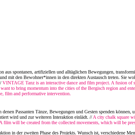
n aus spontanen, artifiziellen und alltäglichen Bewegungen, transform
 und mit den Bewohner*innen in den direkten Austausch treten. Sie w
//
VINTAGE Tanz is an interactive dance and film project. A fusion of s
 want to bring momentum into the cities of the Bergisch region and enter
, film and performative intervention.
t, in denen Passanten Tänze, Bewegungen und Gesten spenden können, 
ert wird und zur weiteren Interaktion einlädt. //
A city chalk square wi
film will be created from the collected movements, which will be presen
uktion in der zweiten Phase des Projekts. Wunsch ist, verschiedene M