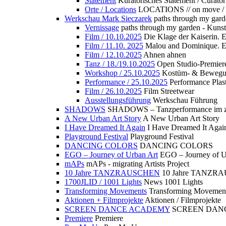
Statement
Kuratorisches Statement / Curator
Orte / Locations
LOCATIONS // on move /
Werkschau Mark Sieczarek
paths through my gard
Vernissage
paths through my garden - Kuns
Film / 10.10.2025
Die Klage der Kaiserin. 
Film / 11.10. 2025
Malou and Dominique. E
Film / 12.10.2025
Ahnen ahnen
Tanz / 18./19.10.2025
Open Studio-Premier
Workshop / 25.10.2025
Kostüm- & Bewe
Performance / 25.10.2025
Performance Plast
Film / 26.10.2025
Film Streetwear
Ausstellungsführung
Werkschau Führung
SHADOWS
SHADOWS – Tanzperformance im zu
A New Urban Art Story
A New Urban Art Story
I Have Dreamed It Again
I Have Dreamed It Agai
Playground Festival
Playground Festival
DANCING COLORS
DANCING COLORS
EGO – Journey of Urban Art
EGO – Journey of U
mAPs
mAPs - migrating Artists Project
10 Jahre TANZRAUSCHEN
10 Jahre TANZR
1700JLID / 1001 Lights
News 1001 Lights
Transforming Movements
Transforming Movemen
Aktionen + Filmprojekte
Aktionen / Filmprojekte
SCREEN DANCE ACADEMY
SCREEN DAN
Premiere
Premiere