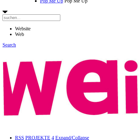
Pop Me Up
Pop Me Up
Website
Web
Search
RSS
PROJEKTE
4
Expand/Collapse