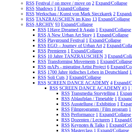
RSS
Festival // on move / move on
2
Expand/Collapse
RSS
Shadows
1
Expand/Collapse
RSS
Werkschau / Kunst von Mark Sieczkarek
2
Expand/
RSS
TANZRAUSCHEN im Kino
13
Expand/Collapse
RSS
ARCHIV
93
Expand/Collapse
RSS
I Have Dreamed It Again
1
Expand/Collapse
RSS
A New Urban Art Story
1
Expand/Collapse
RSS
Playground Festival
1
Expand/Collapse
RSS
EGO – Journey of Urban Art
2
Expand/Coll
RSS
Premieren
1
Expand/Collapse
RSS
10 Jahre TANZRAUSCHEN
3
Expand/Coll
RSS
Transforming Movements
1
Expand/Collapse
RSS
mAPs - migrating Artist Project
6
Expand/Col
RSS
1700 Jahre jüdisches Leben in Deutschland
1
RSS
Soli Cuts
3
Expand/Collapse
RSS
SCREEN DANCE ACADEMY
4
Expand/C
RSS
SCREEN DANCE ACADEMY #3
1
RSS
Transmedia Storytelling
1
Expan
RSS
Ablaufplan / Timetable
1
Expand
RSS
Ausstellung / Exhibition
1
Expan
RSS
Filmprogramm / Film program
1
RSS
Performance
1
Expand/Collapse
RSS
Dozenten / Lecturers
1
Expand/C
RSS
Keynotes & Talks
1
Expand/Col
RSS
Masterclass
1
Expand/Collapse