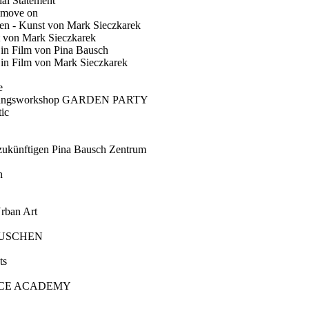
ial Statement
 move on
en - Kunst von Mark Sieczkarek
t von Mark Sieczkarek
Ein Film von Pina Bausch
in Film von Mark Sieczkarek
e
gungsworkshop GARDEN PARTY
ic
künftigen Pina Bausch Zentrum
n
rban Art
AUSCHEN
ts
CE ACADEMY