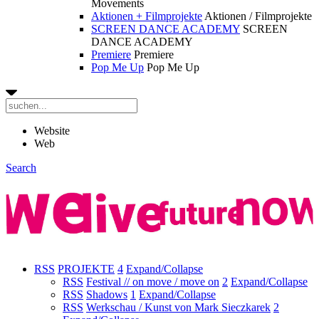
Movements
Aktionen + Filmprojekte
Aktionen / Filmprojekte
SCREEN DANCE ACADEMY
SCREEN
DANCE ACADEMY
Premiere
Premiere
Pop Me Up
Pop Me Up
Website
Web
Search
RSS
PROJEKTE
4
Expand/Collapse
RSS
Festival // on move / move on
2
Expand/Collapse
RSS
Shadows
1
Expand/Collapse
RSS
Werkschau / Kunst von Mark Sieczkarek
2