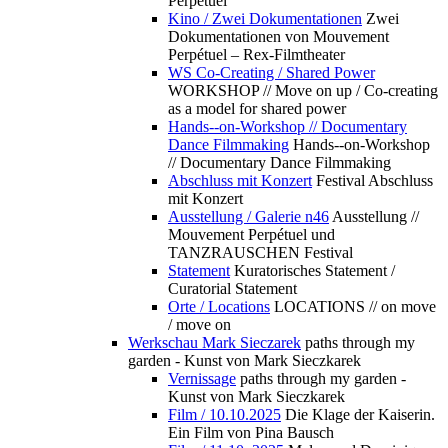
Perpétuel
Kino / Zwei Dokumentationen
Zwei
Dokumentationen von Mouvement
Perpétuel – Rex-Filmtheater
WS Co-Creating / Shared Power
WORKSHOP // Move on up / Co-creating
as a model for shared power
Hands--on-Workshop // Documentary
Dance Filmmaking
Hands--on-Workshop
// Documentary Dance Filmmaking
Abschluss mit Konzert
Festival Abschluss
mit Konzert
Ausstellung / Galerie n46
Ausstellung //
Mouvement Perpétuel und
TANZRAUSCHEN Festival
Statement
Kuratorisches Statement /
Curatorial Statement
Orte / Locations
LOCATIONS // on move
/ move on
Werkschau Mark Sieczarek
paths through my
garden - Kunst von Mark Sieczkarek
Vernissage
paths through my garden -
Kunst von Mark Sieczkarek
Film / 10.10.2025
Die Klage der Kaiserin.
Ein Film von Pina Bausch