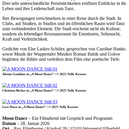
Drei sehr unterschiedliche Persönlichkeiten eröffnen Einblicke in ihr
Leben und ihre Leidenschaft zum Tanz.
Ihre Bewegungen verschmelzen in einer Reise durch die Stadt. In
Clubs, auf Straßen, in Studios und im öffentlichen Raum wird Tanz
zum verbindenden Element. Die Stadt erscheint nicht als Kulisse,
sondern als lebendiger Resonanzraum für Emotionen, Sehnsucht,
Kraft und Verletzlichkeit.
Gedichte von Else Lasker-Schüler, gesprochen von Caroline Hanke,
sowie Musik der Wuppertaler Musiker Roman Babik und Golow
begleiten die Bilder und verleihen dem Film eine poetische Tiefe.
Alessia Gambino in „A Moon Dance” / © 2025 Nelly Koester
Christian Becker in „A Moon Dance” / © 2025 Nelly Koester
Lore Duwe in „A Moon Dance” / © 2025 Nelly Koester
Moon Dance
– Ein Filmabend mit Gespräch und Programm
Datum
– 28. Januar 2026
Ort
– Rex-Filmtheater / Kipdorf 29 / 42103 Wuppertal-Elberfeld