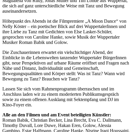
Magdalena von Rudy, Jonas Müller und Tim Löhde aus Wuppertal,
die sich auf ganz unterschiedliche Weise mit Tanz und Bewegung
auseinandersetzen.
Höhepunkt des Abends ist die Filmpremiere „A Moon Dance“ von
Nelly Köster – ein poetischer Blick auf drei WuppertalerInnen und
ihre Liebe zu Tanz mit Gedichten von Else Lasker-Schüler,
gesprochen von Caroline Hanke, sowie Musik der Wuppertaler
Musiker Roman Babik und Golow.
Die Zuschauerinnen erwartet ein vielschichtiger Abend, der
Einblicke in die Lebenswelten tanzender Wuppertaler BürgerInnen
gibt, neue Perspektiven auf urbane Räume eröffnet und Fragen nach
Nähe und Distanz, Individualität und Gemeinschaft,
Bewegungsqualitäten und Körper stellt: Was ist Tanz? Wann wird
Bewegung zu Tanz? Brauchen wir Tanz?
Lassen Sie sich vom Rahmenprogramm überraschen und im
Anschluss laden wir zu einem moderierten Publikumsgespräch
sowie zu einem offenen Ausklang mit Sektempfang und DJ im
Kino-Foyer ein.
Alle an den Filmen und am Event beteiligten Künstler:
Roman Babik, Christian Becker, Lina Brecht, Eva C. Dallmann,
Timothy Duvall, Lore Duwe, Hakan Eren, Golow, Alessia
Gambino, Estar Halfmann, Caroline Hanke, Nisrine Iraqi Houssaini,