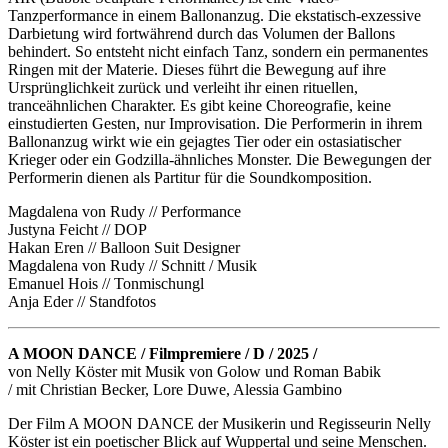
Tanzperformance in einem Ballonanzug. Die ekstatisch-exzessive
Darbietung wird fortwährend durch das Volumen der Ballons
behindert. So entsteht nicht einfach Tanz, sondern ein permanentes
Ringen mit der Materie. Dieses führt die Bewegung auf ihre
Ursprünglichkeit zurück und verleiht ihr einen rituellen,
tranceähnlichen Charakter. Es gibt keine Choreografie, keine
einstudierten Gesten, nur Improvisation. Die Performerin in ihrem
Ballonanzug wirkt wie ein gejagtes Tier oder ein ostasiatischer
Krieger oder ein Godzilla-ähnliches Monster. Die Bewegungen der
Performerin dienen als Partitur für die Soundkomposition.
Magdalena von Rudy // Performance
Justyna Feicht // DOP
Hakan Eren // Balloon Suit Designer
Magdalena von Rudy // Schnitt / Musik
Emanuel Hois // Tonmischungl
Anja Eder // Standfotos
A MOON DANCE / Filmpremiere / D / 2025 /
von Nelly Köster mit Musik von Golow und Roman Babik
/ mit Christian Becker, Lore Duwe, Alessia Gambino
Der Film A MOON DANCE der Musikerin und Regisseurin Nelly
Köster ist ein poetischer Blick auf Wuppertal und seine Menschen.