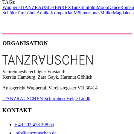
TAGs:
Wuppertal
TANZRAUSCHEN
REX
Tanzfilm
Film
MoonDance
Roman
Schüler
TimLöhde
AnnikaKompart
JanMöllmer
JonasMüller
Magdalen
ORGANISATION
Vertretungsberechtigter Vorstand:
Kerstin Hamburg, Zara Gayk, Hartmut Göhlich
Amtsgericht Wuppertal, Vereinsregister VR 30414
TANZRAUSCHEN Schirmherr Helge Lindh
KONTAKT
+ 49 202 478 298 65
info@tanzrauschen.de