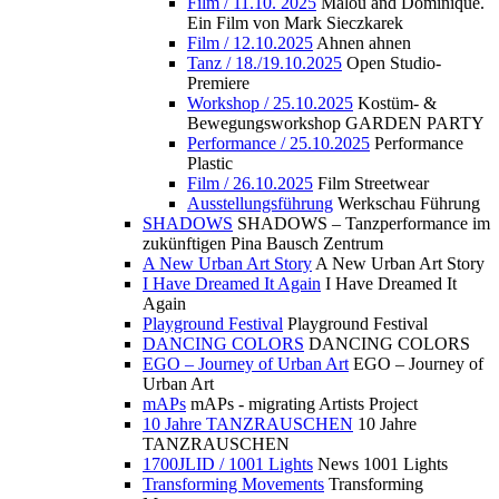
Film / 11.10. 2025
Malou and Dominique.
Ein Film von Mark Sieczkarek
Film / 12.10.2025
Ahnen ahnen
Tanz / 18./19.10.2025
Open Studio-
Premiere
Workshop / 25.10.2025
Kostüm- &
Bewegungsworkshop GARDEN PARTY
Performance / 25.10.2025
Performance
Plastic
Film / 26.10.2025
Film Streetwear
Ausstellungsführung
Werkschau Führung
SHADOWS
SHADOWS – Tanzperformance im
zukünftigen Pina Bausch Zentrum
A New Urban Art Story
A New Urban Art Story
I Have Dreamed It Again
I Have Dreamed It
Again
Playground Festival
Playground Festival
DANCING COLORS
DANCING COLORS
EGO – Journey of Urban Art
EGO – Journey of
Urban Art
mAPs
mAPs - migrating Artists Project
10 Jahre TANZRAUSCHEN
10 Jahre
TANZRAUSCHEN
1700JLID / 1001 Lights
News 1001 Lights
Transforming Movements
Transforming