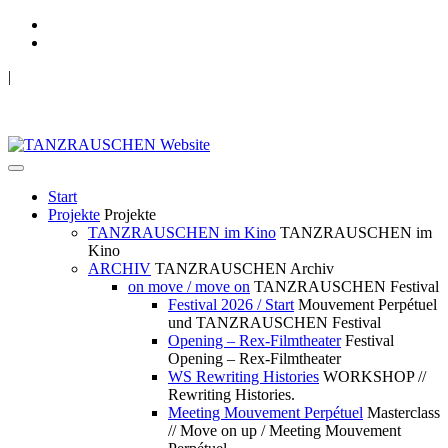
|
TANZRAUSCHEN Wuppertal
we live future now
Start
Projekte
Projekte
TANZRAUSCHEN im Kino
TANZRAUSCHEN im
Kino
ARCHIV
TANZRAUSCHEN Archiv
on move / move on
TANZRAUSCHEN Festival
Festival 2026 / Start
Mouvement Perpétuel
und TANZRAUSCHEN Festival
Opening – Rex-Filmtheater
Festival
Opening – Rex-Filmtheater
WS Rewriting Histories
WORKSHOP //
Rewriting Histories.
Meeting Mouvement Perpétuel
Masterclass
// Move on up / Meeting Mouvement