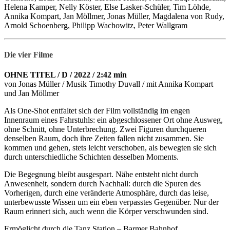
Helena Kamper, Nelly Köster, Else Lasker-Schüler, Tim Löhde,
Annika Kompart, Jan Möllmer, Jonas Müller, Magdalena von Rudy,
Arnold Schoenberg, Philipp Wachowitz, Peter Wallgram
Die vier Filme
OHNE TITEL / D / 2022 / 2:42 min
von Jonas Müller / Musik Timothy Duvall / mit Annika Kompart
und Jan Möllmer
Als One-Shot entfaltet sich der Film vollständig im engen
Innenraum eines Fahrstuhls: ein abgeschlossener Ort ohne Ausweg,
ohne Schnitt, ohne Unterbrechung. Zwei Figuren durchqueren
denselben Raum, doch ihre Zeiten fallen nicht zusammen. Sie
kommen und gehen, stets leicht verschoben, als bewegten sie sich
durch unterschiedliche Schichten desselben Moments.
Die Begegnung bleibt ausgespart. Nähe entsteht nicht durch
Anwesenheit, sondern durch Nachhall: durch die Spuren des
Vorherigen, durch eine veränderte Atmosphäre, durch das leise,
unterbewusste Wissen um ein eben verpasstes Gegenüber. Nur der
Raum erinnert sich, auch wenn die Körper verschwunden sind.
Ermöglicht durch die Tanz Station – Barmer Bahnhof