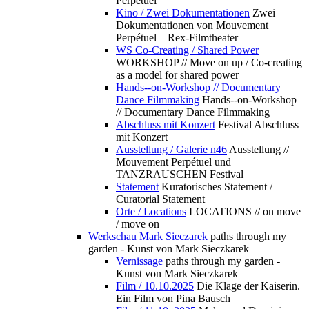
Perpétuel
Kino / Zwei Dokumentationen
Zwei
Dokumentationen von Mouvement
Perpétuel – Rex-Filmtheater
WS Co-Creating / Shared Power
WORKSHOP // Move on up / Co-creating
as a model for shared power
Hands--on-Workshop // Documentary
Dance Filmmaking
Hands--on-Workshop
// Documentary Dance Filmmaking
Abschluss mit Konzert
Festival Abschluss
mit Konzert
Ausstellung / Galerie n46
Ausstellung //
Mouvement Perpétuel und
TANZRAUSCHEN Festival
Statement
Kuratorisches Statement /
Curatorial Statement
Orte / Locations
LOCATIONS // on move
/ move on
Werkschau Mark Sieczarek
paths through my
garden - Kunst von Mark Sieczkarek
Vernissage
paths through my garden -
Kunst von Mark Sieczkarek
Film / 10.10.2025
Die Klage der Kaiserin.
Ein Film von Pina Bausch