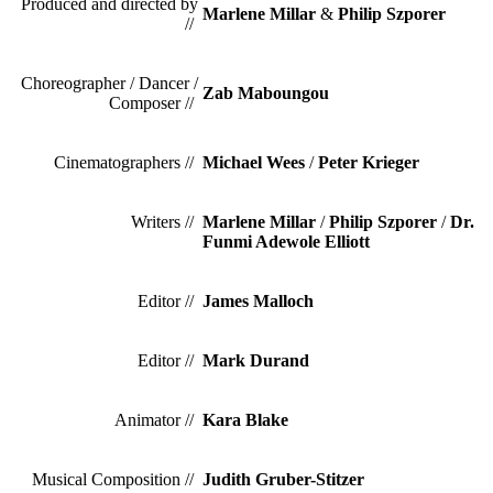
Produced and directed by
Marlene Millar
&
Philip Szporer
//
Choreographer / Dancer /
Zab Maboungou
Composer //
Cinematographers //
Michael Wees
/
Peter Krieger
Writers //
Marlene Millar
/
Philip Szporer
/
Dr.
Funmi Adewole Elliott
Editor //
James Malloch
Editor //
Mark Durand
Animator //
Kara Blake
Musical Composition //
Judith Gruber-Stitzer