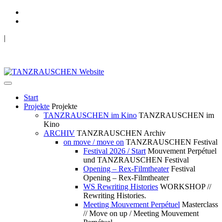
|
TANZRAUSCHEN Wuppertal
we live future now
Start
Projekte
Projekte
TANZRAUSCHEN im Kino
TANZRAUSCHEN im
Kino
ARCHIV
TANZRAUSCHEN Archiv
on move / move on
TANZRAUSCHEN Festival
Festival 2026 / Start
Mouvement Perpétuel
und TANZRAUSCHEN Festival
Opening – Rex-Filmtheater
Festival
Opening – Rex-Filmtheater
WS Rewriting Histories
WORKSHOP //
Rewriting Histories.
Meeting Mouvement Perpétuel
Masterclass
// Move on up / Meeting Mouvement