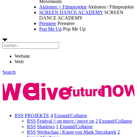
Movements
Aktionen + Filmprojekte
Aktionen / Filmprojekte
SCREEN DANCE ACADEMY
SCREEN
DANCE ACADEMY
Premiere
Premiere
Pop Me Up
Pop Me Up
Website
Web
Search
RSS
PROJEKTE
4
Expand/Collapse
RSS
Festival // on move / move on
2
Expand/Collapse
RSS
Shadows
1
Expand/Collapse
RSS
Werkschau / Kunst von Mark Sieczkarek
2