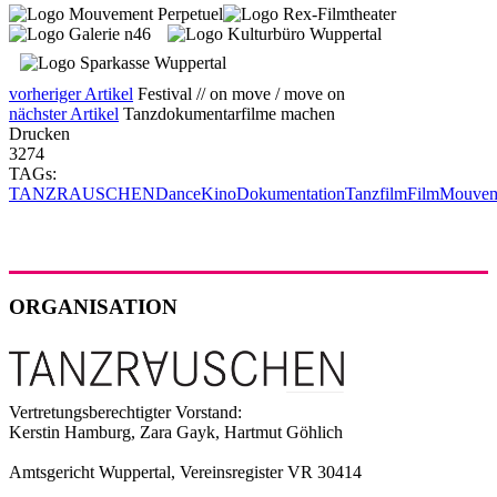
vorheriger Artikel
Festival // on move / move on
nächster Artikel
Tanzdokumentarfilme machen
Drucken
3274
TAGs:
TANZRAUSCHEN
Dance
Kino
Dokumentation
Tanzfilm
Film
Mouvem
ORGANISATION
Vertretungsberechtigter Vorstand:
Kerstin Hamburg, Zara Gayk, Hartmut Göhlich
Amtsgericht Wuppertal, Vereinsregister VR 30414