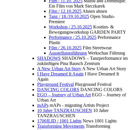
Film / 11.10. 2025
Malou and Dominique.
Ein Film von Mark Sieczkarek
Film / 12.10.2025
Ahnen ahnen
Tanz / 18./19.10.2025
Open Studio-
Premiere
Workshop / 25.10.2025
Kostüm- &
Bewegungsworkshop GARDEN PARTY
Performance / 25.10.2025
Performance
Plastic
Film / 26.10.2025
Film Streetwear
Ausstellungsführung
Werkschau Führung
SHADOWS
SHADOWS – Tanzperformance im
zukünftigen Pina Bausch Zentrum
A New Urban Art Story
A New Urban Art Story
I Have Dreamed It Again
I Have Dreamed It
Again
Playground Festival
Playground Festival
DANCING COLORS
DANCING COLORS
EGO – Journey of Urban Art
EGO – Journey of
Urban Art
mAPs
mAPs - migrating Artists Project
10 Jahre TANZRAUSCHEN
10 Jahre
TANZRAUSCHEN
1700JLID / 1001 Lights
News 1001 Lights
Transforming Movements
Transforming