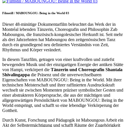
Filmstill / MABOUNGOU: Being in the World 03
Dieser 48-minütige Dokumentarfilm beleuchtet das Werk der in
Montréal lebenden Tänzerin, Choreografin und Philosophin Zab
Maboungou, die französisch-kongolesischer Herkunft ist. Seit mehr
als drei Jahrzehnten hat Maboungou den zeitgenössischen Tanz
durch ein grundlegend neu definiertes Verständnis von Zeit,
Rhythmus und Körper verändert.
In diesem Tanzfilm, getragen von einer kraftvollen und zutiefst
bewegenden Musik und der einzigartigen Energie der antiken Stätte
von Hampi, verkörpert die
Tänzerin und Choreografin Shantala
Shivalingappa
die Präsenz und die unverwechselbaren
Eigenschaften von MABOUNGOU: Being in the World. Mit ihrer
technischen Meisterschaft und ihrer raffinierten Ausdruckskraft
wechselt sie zwischen Momenten präziser symbolischer Gesten und
einer abstrakteren Körpersprache, die aus der mächtigen und
allgegenwärtigen Persönlichkeit von MABOUNGOU: Being in the
World entspringt, und schafft so eine lebendige Verkörperung der
Gottheit.
Durch Kunst, Forschung und Pädagogik ist Maboungous Arbeit ein
Akt der Selbstermächtigung und schafft Räume der Zugehörigkeit