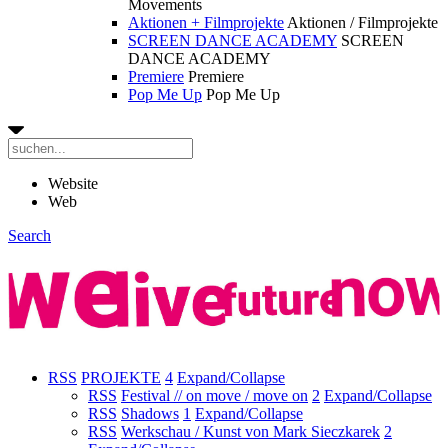
Movements
Aktionen + Filmprojekte
Aktionen / Filmprojekte
SCREEN DANCE ACADEMY
SCREEN
DANCE ACADEMY
Premiere
Premiere
Pop Me Up
Pop Me Up
Website
Web
Search
RSS
PROJEKTE
4
Expand/Collapse
RSS
Festival // on move / move on
2
Expand/Collapse
RSS
Shadows
1
Expand/Collapse
RSS
Werkschau / Kunst von Mark Sieczkarek
2