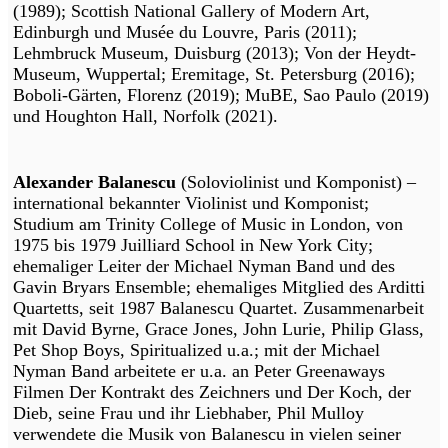
(1989); Scottish National Gallery of Modern Art,
Edinburgh und Musée du Louvre, Paris (2011);
Lehmbruck Museum, Duisburg (2013); Von der Heydt-
Museum, Wuppertal; Eremitage, St. Petersburg (2016);
Boboli-Gärten, Florenz (2019); MuBE, Sao Paulo (2019)
und Houghton Hall, Norfolk (2021).
Alexander Balanescu
(Soloviolinist und Komponist) –
international bekannter Violinist und Komponist;
Studium am Trinity College of Music in London, von
1975 bis 1979 Juilliard School in New York City;
ehemaliger Leiter der Michael Nyman Band und des
Gavin Bryars Ensemble; ehemaliges Mitglied des Arditti
Quartetts, seit 1987 Balanescu Quartet. Zusammenarbeit
mit David Byrne, Grace Jones, John Lurie, Philip Glass,
Pet Shop Boys, Spiritualized u.a.; mit der Michael
Nyman Band arbeitete er u.a. an Peter Greenaways
Filmen Der Kontrakt des Zeichners und Der Koch, der
Dieb, seine Frau und ihr Liebhaber, Phil Mulloy
verwendete die Musik von Balanescu in vielen seiner