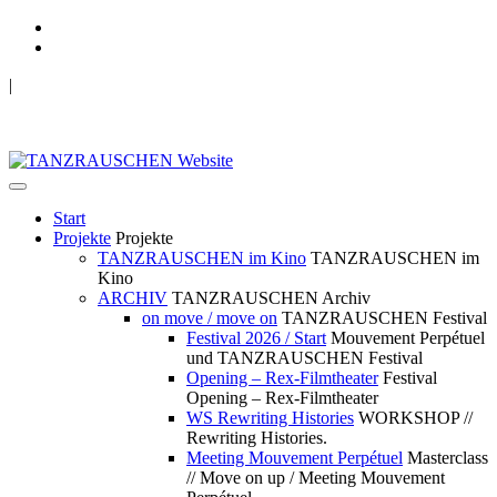
|
TANZRAUSCHEN Wuppertal
we live future now
Start
Projekte
Projekte
TANZRAUSCHEN im Kino
TANZRAUSCHEN im
Kino
ARCHIV
TANZRAUSCHEN Archiv
on move / move on
TANZRAUSCHEN Festival
Festival 2026 / Start
Mouvement Perpétuel
und TANZRAUSCHEN Festival
Opening – Rex-Filmtheater
Festival
Opening – Rex-Filmtheater
WS Rewriting Histories
WORKSHOP //
Rewriting Histories.
Meeting Mouvement Perpétuel
Masterclass
// Move on up / Meeting Mouvement