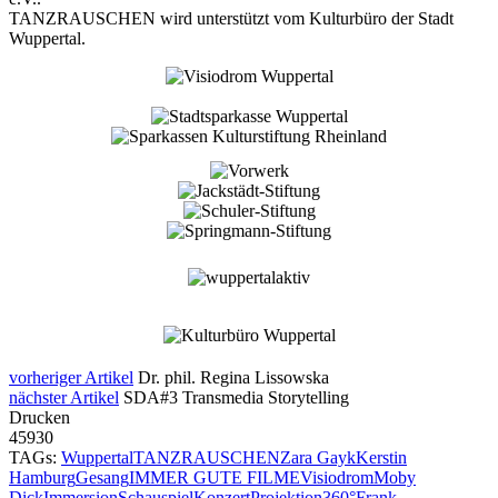
TANZRAUSCHEN wird unterstützt vom Kulturbüro der Stadt
Wuppertal.
vorheriger Artikel
Dr. phil. Regina Lissowska
nächster Artikel
SDA#3 Transmedia Storytelling
Drucken
45930
TAGs:
Wuppertal
TANZRAUSCHEN
Zara Gayk
Kerstin
Hamburg
Gesang
IMMER GUTE FILME
Visiodrom
Moby
Dick
Immersion
Schauspiel
Konzert
Projektion
360°
Frank