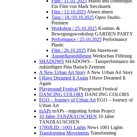
Film / 11.10. 2025
Malou and Dominique.
Ein Film von Mark Sieczkarek
Film / 12.10.2025
Ahnen ahnen
Tanz / 18./19.10.2025
Open Studio-
Premiere
Workshop / 25.10.2025
Kostüm- &
Bewegungsworkshop GARDEN PARTY
Performance / 25.10.2025
Performance
Plastic
Film / 26.10.2025
Film Streetwear
Ausstellungsführung
Werkschau Führung
SHADOWS
SHADOWS – Tanzperformance im
zukünftigen Pina Bausch Zentrum
A New Urban Art Story
A New Urban Art Story
I Have Dreamed It Again
I Have Dreamed It
Again
Playground Festival
Playground Festival
DANCING COLORS
DANCING COLORS
EGO – Journey of Urban Art
EGO – Journey of
Urban Art
mAPs
mAPs - migrating Artists Project
10 Jahre TANZRAUSCHEN
10 Jahre
TANZRAUSCHEN
1700JLID / 1001 Lights
News 1001 Lights
Transforming Movements
Transforming