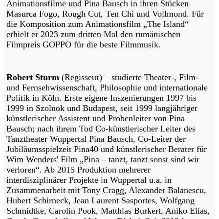
Animationsfilme und Pina Bausch in ihren Stücken
Masurca Fogo, Rough Cut, Ten Chi und Vollmond. Für
die Komposition zum Animationsfilm „The Island“
erhielt er 2023 zum dritten Mal den rumänischen
Filmpreis GOPPO für die beste Filmmusik.
Robert Sturm
(Regisseur) – studierte Theater-, Film-
und Fernsehwissenschaft, Philosophie und internationale
Politik in Köln. Erste eigene Inszenierungen 1997 bis
1999 in Szolnok und Budapest, seit 1999 langjähriger
künstlerischer Assistent und Probenleiter von Pina
Bausch; nach ihrem Tod Co-künstlerischer Leiter des
Tanztheater Wuppertal Pina Bausch, Co-Leiter der
Jubiläumsspielzeit Pina40 und künstlerischer Berater für
Wim Wenders' Film „Pina – tanzt, tanzt sonst sind wir
verloren“. Ab 2015 Produktion mehrerer
interdisziplinärer Projekte in Wuppertal u.a. in
Zusammenarbeit mit Tony Cragg, Alexander Balanescu,
Hubert Schirneck, Jean Laurent Sasportes, Wolfgang
Schmidtke, Carolin Pook, Matthias Burkert, Aniko Elias,