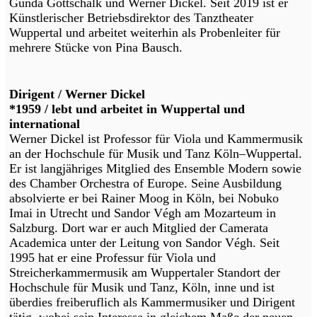
Gunda Gottschalk und Werner Dickel. Seit 2019 ist er
Künstlerischer Betriebsdirektor des Tanztheater
Wuppertal und arbeitet weiterhin als Probenleiter für
mehrere Stücke von Pina Bausch.
Dirigent / Werner Dickel
*1959 / lebt und arbeitet in Wuppertal und
international
Werner Dickel ist Professor für Viola und Kammermusik
an der Hochschule für Musik und Tanz Köln–Wuppertal.
Er ist langjähriges Mitglied des Ensemble Modern sowie
des Chamber Orchestra of Europe. Seine Ausbildung
absolvierte er bei Rainer Moog in Köln, bei Nobuko
Imai in Utrecht und Sandor Végh am Mozarteum in
Salzburg. Dort war er auch Mitglied der Camerata
Academica unter der Leitung von Sandor Végh. Seit
1995 hat er eine Professur für Viola und
Streicherkammermusik am Wuppertaler Standort der
Hochschule für Musik und Tanz, Köln, inne und ist
überdies freiberuflich als Kammermusiker und Dirigent
tätig, wobei sein Interesse in gleichem Maße der neuen