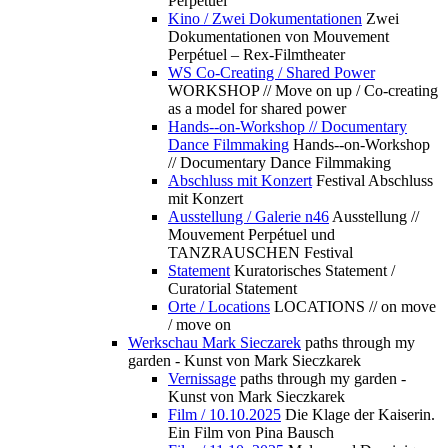
Perpétuel
Kino / Zwei Dokumentationen
Zwei
Dokumentationen von Mouvement
Perpétuel – Rex-Filmtheater
WS Co-Creating / Shared Power
WORKSHOP // Move on up / Co-creating
as a model for shared power
Hands--on-Workshop // Documentary
Dance Filmmaking
Hands--on-Workshop
// Documentary Dance Filmmaking
Abschluss mit Konzert
Festival Abschluss
mit Konzert
Ausstellung / Galerie n46
Ausstellung //
Mouvement Perpétuel und
TANZRAUSCHEN Festival
Statement
Kuratorisches Statement /
Curatorial Statement
Orte / Locations
LOCATIONS // on move
/ move on
Werkschau Mark Sieczarek
paths through my
garden - Kunst von Mark Sieczkarek
Vernissage
paths through my garden -
Kunst von Mark Sieczkarek
Film / 10.10.2025
Die Klage der Kaiserin.
Ein Film von Pina Bausch