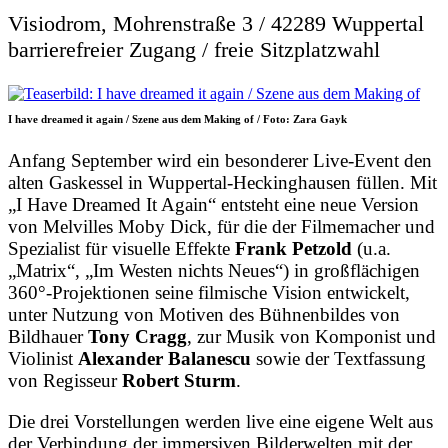
Visiodrom, Mohrenstraße 3 / 42289 Wuppertal
barrierefreier Zugang / freie Sitzplatzwahl
I have dreamed it again / Szene aus dem Making of / Foto: Zara Gayk
Anfang September wird ein besonderer Live-Event den
alten Gaskessel in Wuppertal-Heckinghausen füllen. Mit
„I Have Dreamed It Again“ entsteht eine neue Version
von Melvilles Moby Dick, für die der Filmemacher und
Spezialist für visuelle Effekte
Frank Petzold
(u.a.
„Matrix“, „Im Westen nichts Neues“) in großflächigen
360°-Projektionen seine filmische Vision entwickelt,
unter Nutzung von Motiven des Bühnenbildes von
Bildhauer
Tony Cragg
, zur Musik von Komponist und
Violinist
Alexander Balanescu
sowie der Textfassung
von Regisseur
Robert Sturm
.
Die drei Vorstellungen werden live eine eigene Welt aus
der Verbindung der immersiven Bilderwelten mit der