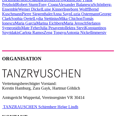
Petzhold
Robert Sturm
Tony Cragg
Alexander Balanescu
Schönberg-
Ensemble
Werner Dickel
Luise Kinner
Ingeborg Wolff
Bernd
Kuschmann
Pierre Siegenthaler
Anna Sayn
Luzia Ostermann
George
Clark
Sophia Oertel
Lydia Stettinius
Mika Chichon
Tomás
Ionescu
Maria Garcia
Marina Eichberg
Maria Jerosch
Stefanos
Symeonidis
Mate Feher
Julia Pesavento
Ilektra Stevi
Konstantinos
Spyridakis
Carlota Ramos
Zeng Tongyu
Antonia Nickel
Immersiv
ORGANISATION
Vertretungsberechtigter Vorstand:
Kerstin Hamburg, Zara Gayk, Hartmut Göhlich
Amtsgericht Wuppertal, Vereinsregister VR 30414
TANZRAUSCHEN Schirmherr Helge Lindh