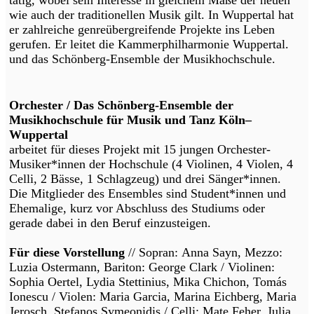
wie auch der traditionellen Musik gilt. In Wuppertal hat
er zahlreiche genreübergreifende Projekte ins Leben
gerufen. Er leitet die Kammerphilharmonie Wuppertal.
und das Schönberg-Ensemble der Musikhochschule.
Orchester / Das Schönberg-Ensemble der
Musikhochschule für Musik und Tanz Köln–
Wuppertal
arbeitet für dieses Projekt mit 15 jungen Orchester-
Musiker*innen der Hochschule (4 Violinen, 4 Violen, 4
Celli, 2 Bässe, 1 Schlagzeug) und drei Sänger*innen.
Die Mitglieder des Ensembles sind Student*innen und
Ehemalige, kurz vor Abschluss des Studiums oder
gerade dabei in den Beruf einzusteigen.
Für diese Vorstellung
// Sopran: Anna Sayn, Mezzo:
Luzia Ostermann, Bariton: George Clark / Violinen:
Sophia Oertel, Lydia Stettinius, Mika Chichon, Tomás
Ionescu / Violen: Maria Garcia, Marina Eichberg, Maria
Jerosch, Stefanos Symeonidis / Celli: Mate Feher, Julia