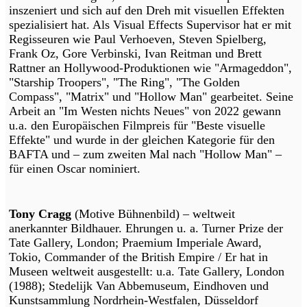
inszeniert und sich auf den Dreh mit visuellen Effekten
spezialisiert hat. Als Visual Effects Supervisor hat er mit
Regisseuren wie Paul Verhoeven, Steven Spielberg,
Frank Oz, Gore Verbinski, Ivan Reitman und Brett
Rattner an Hollywood-Produktionen wie "Armageddon",
"Starship Troopers", "The Ring", "The Golden
Compass", "Matrix" und "Hollow Man" gearbeitet. Seine
Arbeit an "Im Westen nichts Neues" von 2022 gewann
u.a. den Europäischen Filmpreis für "Beste visuelle
Effekte" und wurde in der gleichen Kategorie für den
BAFTA und – zum zweiten Mal nach "Hollow Man" –
für einen Oscar nominiert.
Tony Cragg
(Motive Bühnenbild) – weltweit
anerkannter Bildhauer. Ehrungen u. a. Turner Prize der
Tate Gallery, London; Praemium Imperiale Award,
Tokio, Commander of the British Empire / Er hat in
Museen weltweit ausgestellt: u.a. Tate Gallery, London
(1988); Stedelijk Van Abbemuseum, Eindhoven und
Kunstsammlung Nordrhein-Westfalen, Düsseldorf