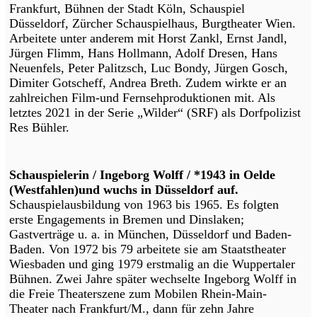
Frankfurt, Bühnen der Stadt Köln, Schauspiel
Düsseldorf, Zürcher Schauspielhaus, Burgtheater Wien.
Arbeitete unter anderem mit Horst Zankl, Ernst Jandl,
Jürgen Flimm, Hans Hollmann, Adolf Dresen, Hans
Neuenfels, Peter Palitzsch, Luc Bondy, Jürgen Gosch,
Dimiter Gotscheff, Andrea Breth. Zudem wirkte er an
zahlreichen Film-und Fernsehproduktionen mit. Als
letztes 2021 in der Serie „Wilder“ (SRF) als Dorfpolizist
Res Bühler.
Schauspielerin / Ingeborg Wolff / *1943 in Oelde
(Westfahlen)und wuchs in Düsseldorf auf.
Schauspielausbildung von 1963 bis 1965. Es folgten
erste Engagements in Bremen und Dinslaken;
Gastverträge u. a. in München, Düsseldorf und Baden-
Baden. Von 1972 bis 79 arbeitete sie am Staatstheater
Wiesbaden und ging 1979 erstmalig an die Wuppertaler
Bühnen. Zwei Jahre später wechselte Ingeborg Wolff in
die Freie Theaterszene zum Mobilen Rhein-Main-
Theater nach Frankfurt/M., dann für zehn Jahre