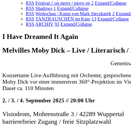
RSS
Festival // on move / move on
2
Expand/Collapse
RSS
Shadows
1
Expand/Collapse
RSS
Werkschau / Kunst von Mark Sieczkarek
2
Expand/
RSS
TANZRAUSCHEN im Kino
13
Expand/Collapse
RSS
ARCHIV
93
Expand/Collapse
I Have Dreamed It Again
Melvilles Moby Dick – Live / Literarisch 
Gemeins
Konzertante Live-Aufführung mit Orchester, gesprochen
Moby Dick vor einer immersiven 360°-Projektion im Vi
Dauer ca. 110 Minuten
2. / 3. / 4. September 2025 // 20:00 Uhr
Visiodrom, Mohrenstraße 3 / 42289 Wuppertal
barrierefreier Zugang / freie Sitzplatzwahl