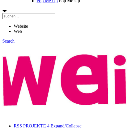
Pop Me Up
Pop Me Up
Website
Web
Search
RSS
PROJEKTE
4
Expand/Collapse