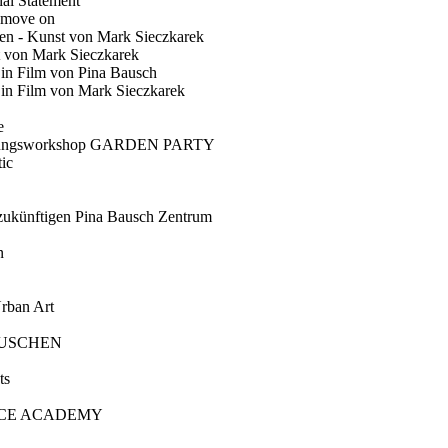
ial Statement
 move on
en - Kunst von Mark Sieczkarek
t von Mark Sieczkarek
Ein Film von Pina Bausch
in Film von Mark Sieczkarek
e
gungsworkshop GARDEN PARTY
ic
künftigen Pina Bausch Zentrum
n
rban Art
AUSCHEN
ts
CE ACADEMY