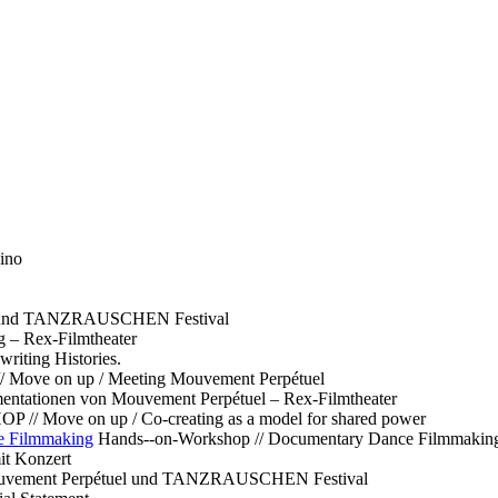
ino
l und TANZRAUSCHEN Festival
g – Rex-Filmtheater
ting Histories.
 // Move on up / Meeting Mouvement Perpétuel
ntationen von Mouvement Perpétuel – Rex-Filmtheater
// Move on up / Co-creating as a model for shared power
e Filmmaking
Hands--on-Workshop // Documentary Dance Filmmakin
it Konzert
Mouvement Perpétuel und TANZRAUSCHEN Festival