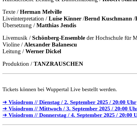
Texte /
Herman Melville
Liveinterpretation /
Luise Kinner
/
Bernd Kuschmann
/
Übersetzung /
Matthias Jendis
Livemusik /
Schönberg-Ensemble
der Hochschule für M
Violine /
Alexander Balanescu
Leitung /
Werner Dickel
Produktion /
TANZRAUSCHEN
Tickets können bei Wuppertal Live bestellt werden.
➜
Visiodrom // Dienstag / 2. September 2025 / 20:00 Uhr
➜
Visiodrom // Mittwoch / 3. September 2025 / 20:00 Uh
➜
Visiodrom // Donnerstag / 4. September 2025 / 20:00 