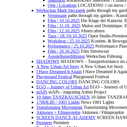
Statement
Kuratorisches Statement / Curator
Orte / Locations
LOCATIONS // on move /
Werkschau Mark Sieczarek
paths through my gard
Vernissage
paths through my garden - Kuns
Film / 10.10.2025
Die Klage der Kaiserin. 
Film / 11.10. 2025
Malou and Dominique. E
Film / 12.10.2025
Ahnen ahnen
Tanz / 18./19.10.2025
Open Studio-Premier
Workshop / 25.10.2025
Kostüm- & Bewe
Performance / 25.10.2025
Performance Plast
Film / 26.10.2025
Film Streetwear
Ausstellungsführung
Werkschau Führung
SHADOWS
SHADOWS – Tanzperformance im zu
A New Urban Art Story
A New Urban Art Story
I Have Dreamed It Again
I Have Dreamed It Agai
Playground Festival
Playground Festival
DANCING COLORS
DANCING COLORS
EGO – Journey of Urban Art
EGO – Journey of U
mAPs
mAPs - migrating Artists Project
10 Jahre TANZRAUSCHEN
10 Jahre TANZR
1700JLID / 1001 Lights
News 1001 Lights
Transforming Movements
Transforming Movemen
Aktionen + Filmprojekte
Aktionen / Filmprojekte
SCREEN DANCE ACADEMY
SCREEN DAN
Premiere
Premiere