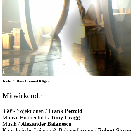
Trailer / I Have Dreamed It Again
Mitwirkende
360°-Projektionen /
Frank Petzold
Motive Bühnenbild /
Tony Cragg
Musik /
Alexander Balanescu
Künstlerische Leitung & Bühnenfassung /
Robert Stur