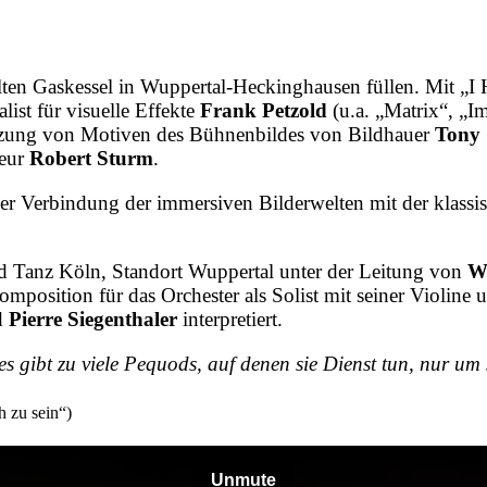
ten Gaskessel in Wuppertal-Heckinghausen füllen. Mit „I 
ist für visuelle Effekte
Frank Petzold
(u.a. „Matrix“, „I
Nutzung von Motiven des Bühnenbildes von Bildhauer
Tony
seur
Robert Sturm
.
 der Verbindung der immersiven Bilderwelten mit der klas
 Tanz Köln, Standort Wuppertal unter der Leitung von
We
omposition für das Orchester als Solist mit seiner Violine
d
Pierre Siegenthaler
interpretiert.
 es gibt zu viele Pequods, auf denen sie Dienst tun, nur u
 zu sein“)