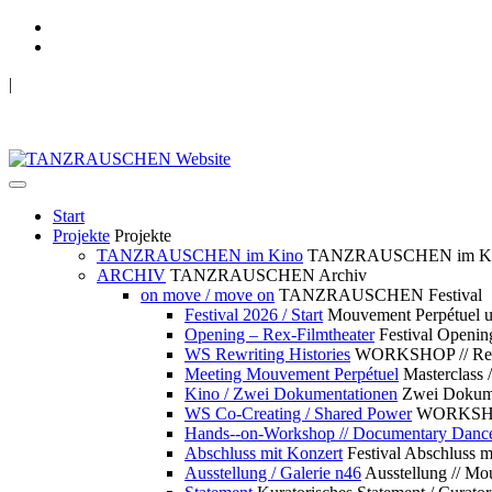
|
TANZRAUSCHEN Wuppertal
we live future now
Start
Projekte
Projekte
TANZRAUSCHEN im Kino
TANZRAUSCHEN im K
ARCHIV
TANZRAUSCHEN Archiv
on move / move on
TANZRAUSCHEN Festival
Festival 2026 / Start
Mouvement Perpétue
Opening – Rex-Filmtheater
Festival Openin
WS Rewriting Histories
WORKSHOP // Rewri
Meeting Mouvement Perpétuel
Masterclass
Kino / Zwei Dokumentationen
Zwei Dokume
WS Co-Creating / Shared Power
WORKSHOP 
Hands--on-Workshop // Documentary Danc
Abschluss mit Konzert
Festival Abschluss m
Ausstellung / Galerie n46
Ausstellung // 