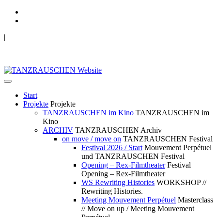
|
TANZRAUSCHEN Wuppertal
we live future now
Start
Projekte
Projekte
TANZRAUSCHEN im Kino
TANZRAUSCHEN im
Kino
ARCHIV
TANZRAUSCHEN Archiv
on move / move on
TANZRAUSCHEN Festival
Festival 2026 / Start
Mouvement Perpétuel
und TANZRAUSCHEN Festival
Opening – Rex-Filmtheater
Festival
Opening – Rex-Filmtheater
WS Rewriting Histories
WORKSHOP //
Rewriting Histories.
Meeting Mouvement Perpétuel
Masterclass
// Move on up / Meeting Mouvement