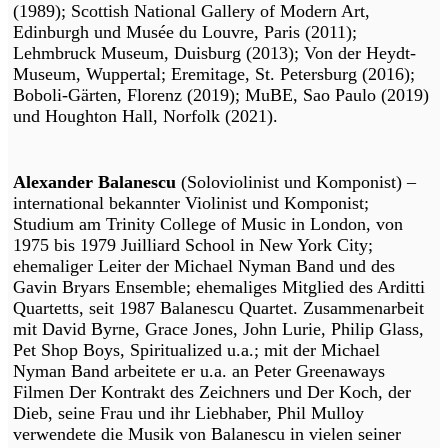
(1989); Scottish National Gallery of Modern Art,
Edinburgh und Musée du Louvre, Paris (2011);
Lehmbruck Museum, Duisburg (2013); Von der Heydt-
Museum, Wuppertal; Eremitage, St. Petersburg (2016);
Boboli-Gärten, Florenz (2019); MuBE, Sao Paulo (2019)
und Houghton Hall, Norfolk (2021).
Alexander Balanescu
(Soloviolinist und Komponist) –
international bekannter Violinist und Komponist;
Studium am Trinity College of Music in London, von
1975 bis 1979 Juilliard School in New York City;
ehemaliger Leiter der Michael Nyman Band und des
Gavin Bryars Ensemble; ehemaliges Mitglied des Arditti
Quartetts, seit 1987 Balanescu Quartet. Zusammenarbeit
mit David Byrne, Grace Jones, John Lurie, Philip Glass,
Pet Shop Boys, Spiritualized u.a.; mit der Michael
Nyman Band arbeitete er u.a. an Peter Greenaways
Filmen Der Kontrakt des Zeichners und Der Koch, der
Dieb, seine Frau und ihr Liebhaber, Phil Mulloy
verwendete die Musik von Balanescu in vielen seiner