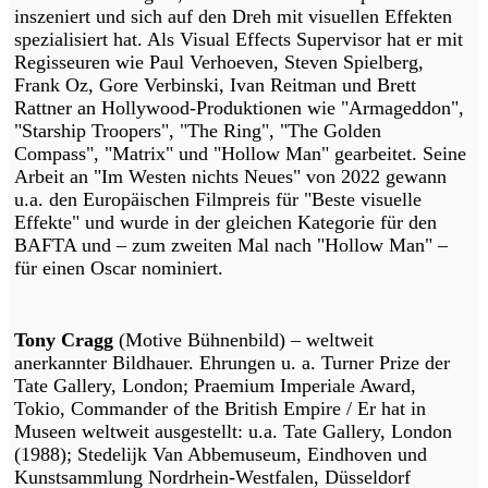
inszeniert und sich auf den Dreh mit visuellen Effekten
spezialisiert hat. Als Visual Effects Supervisor hat er mit
Regisseuren wie Paul Verhoeven, Steven Spielberg,
Frank Oz, Gore Verbinski, Ivan Reitman und Brett
Rattner an Hollywood-Produktionen wie "Armageddon",
"Starship Troopers", "The Ring", "The Golden
Compass", "Matrix" und "Hollow Man" gearbeitet. Seine
Arbeit an "Im Westen nichts Neues" von 2022 gewann
u.a. den Europäischen Filmpreis für "Beste visuelle
Effekte" und wurde in der gleichen Kategorie für den
BAFTA und – zum zweiten Mal nach "Hollow Man" –
für einen Oscar nominiert.
Tony Cragg
(Motive Bühnenbild) – weltweit
anerkannter Bildhauer. Ehrungen u. a. Turner Prize der
Tate Gallery, London; Praemium Imperiale Award,
Tokio, Commander of the British Empire / Er hat in
Museen weltweit ausgestellt: u.a. Tate Gallery, London
(1988); Stedelijk Van Abbemuseum, Eindhoven und
Kunstsammlung Nordrhein-Westfalen, Düsseldorf