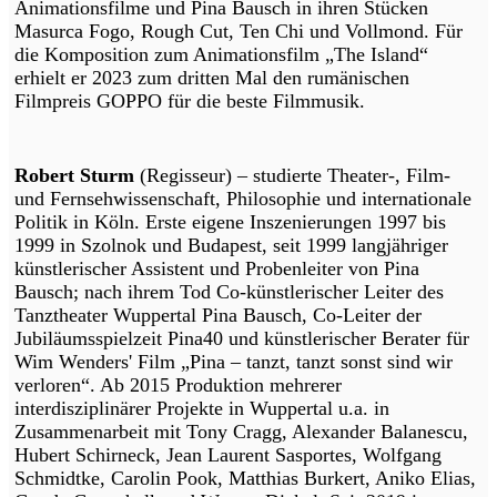
Animationsfilme und Pina Bausch in ihren Stücken
Masurca Fogo, Rough Cut, Ten Chi und Vollmond. Für
die Komposition zum Animationsfilm „The Island“
erhielt er 2023 zum dritten Mal den rumänischen
Filmpreis GOPPO für die beste Filmmusik.
Robert Sturm
(Regisseur) – studierte Theater-, Film-
und Fernsehwissenschaft, Philosophie und internationale
Politik in Köln. Erste eigene Inszenierungen 1997 bis
1999 in Szolnok und Budapest, seit 1999 langjähriger
künstlerischer Assistent und Probenleiter von Pina
Bausch; nach ihrem Tod Co-künstlerischer Leiter des
Tanztheater Wuppertal Pina Bausch, Co-Leiter der
Jubiläumsspielzeit Pina40 und künstlerischer Berater für
Wim Wenders' Film „Pina – tanzt, tanzt sonst sind wir
verloren“. Ab 2015 Produktion mehrerer
interdisziplinärer Projekte in Wuppertal u.a. in
Zusammenarbeit mit Tony Cragg, Alexander Balanescu,
Hubert Schirneck, Jean Laurent Sasportes, Wolfgang
Schmidtke, Carolin Pook, Matthias Burkert, Aniko Elias,