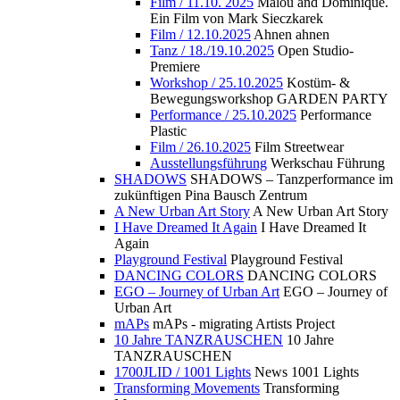
Film / 11.10. 2025
Malou and Dominique.
Ein Film von Mark Sieczkarek
Film / 12.10.2025
Ahnen ahnen
Tanz / 18./19.10.2025
Open Studio-
Premiere
Workshop / 25.10.2025
Kostüm- &
Bewegungsworkshop GARDEN PARTY
Performance / 25.10.2025
Performance
Plastic
Film / 26.10.2025
Film Streetwear
Ausstellungsführung
Werkschau Führung
SHADOWS
SHADOWS – Tanzperformance im
zukünftigen Pina Bausch Zentrum
A New Urban Art Story
A New Urban Art Story
I Have Dreamed It Again
I Have Dreamed It
Again
Playground Festival
Playground Festival
DANCING COLORS
DANCING COLORS
EGO – Journey of Urban Art
EGO – Journey of
Urban Art
mAPs
mAPs - migrating Artists Project
10 Jahre TANZRAUSCHEN
10 Jahre
TANZRAUSCHEN
1700JLID / 1001 Lights
News 1001 Lights
Transforming Movements
Transforming