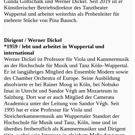
Gunda Gottschalk und Werner Dickel. Seit 2019 ist er
Künstlerischer Betriebsdirektor des Tanztheater
Wuppertal und arbeitet weiterhin als Probenleiter für
mehrere Stücke von Pina Bausch.
Dirigent / Werner Dickel
*1959 / lebt und arbeitet in Wuppertal und
international
Werner Dickel ist Professor für Viola und Kammermusik
an der Hochschule für Musik und Tanz Köln–Wuppertal.
Er ist langjähriges Mitglied des Ensemble Modern sowie
des Chamber Orchestra of Europe. Seine Ausbildung
absolvierte er bei Rainer Moog in Köln, bei Nobuko
Imai in Utrecht und Sandor Végh am Mozarteum in
Salzburg. Dort war er auch Mitglied der Camerata
Academica unter der Leitung von Sandor Végh. Seit
1995 hat er eine Professur für Viola und
Streicherkammermusik am Wuppertaler Standort der
Hochschule für Musik und Tanz, Köln, inne und ist
überdies freiberuflich als Kammermusiker und Dirigent
tätig, wobei sein Interesse in gleichem Maße der neuen