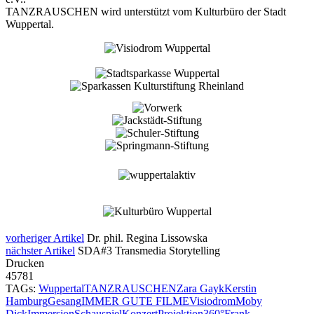
TANZRAUSCHEN wird unterstützt vom Kulturbüro der Stadt
Wuppertal.
vorheriger Artikel
Dr. phil. Regina Lissowska
nächster Artikel
SDA#3 Transmedia Storytelling
Drucken
45781
TAGs:
Wuppertal
TANZRAUSCHEN
Zara Gayk
Kerstin
Hamburg
Gesang
IMMER GUTE FILME
Visiodrom
Moby
Dick
Immersion
Schauspiel
Konzert
Projektion
360°
Frank