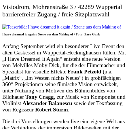
Visiodrom, Mohrenstraße 3 / 42289 Wuppertal
barrierefreier Zugang / freie Sitzplatzwahl
I have dreamed it again / Szene aus dem Making of / Foto: Zara Gayk
Anfang September wird ein besonderer Live-Event den
alten Gaskessel in Wuppertal-Heckinghausen füllen. Mit
„I Have Dreamed It Again“ entsteht eine neue Version
von Melvilles Moby Dick, für die der Filmemacher und
Spezialist für visuelle Effekte
Frank Petzold
(u.a.
„Matrix“, „Im Westen nichts Neues“) in großflächigen
360°-Projektionen seine filmische Vision entwickelt,
unter Nutzung von Motiven des Bühnenbildes von
Bildhauer
Tony Cragg
, zur Musik von Komponist und
Violinist
Alexander Balanescu
sowie der Textfassung
von Regisseur
Robert Sturm
.
Die drei Vorstellungen werden live eine eigene Welt aus
der Verbindung der immersiven Bilderwelten mit der