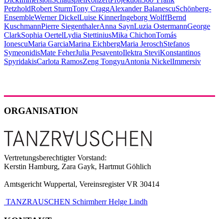
Petzhold
Robert Sturm
Tony Cragg
Alexander Balanescu
Schönberg-
Ensemble
Werner Dickel
Luise Kinner
Ingeborg Wolff
Bernd
Kuschmann
Pierre Siegenthaler
Anna Sayn
Luzia Ostermann
George
Clark
Sophia Oertel
Lydia Stettinius
Mika Chichon
Tomás
Ionescu
Maria Garcia
Marina Eichberg
Maria Jerosch
Stefanos
Symeonidis
Mate Feher
Julia Pesavento
Ilektra Stevi
Konstantinos
Spyridakis
Carlota Ramos
Zeng Tongyu
Antonia Nickel
Immersiv
ORGANISATION
Vertretungsberechtigter Vorstand:
Kerstin Hamburg, Zara Gayk, Hartmut Göhlich
Amtsgericht Wuppertal, Vereinsregister VR 30414
TANZRAUSCHEN Schirmherr Helge Lindh