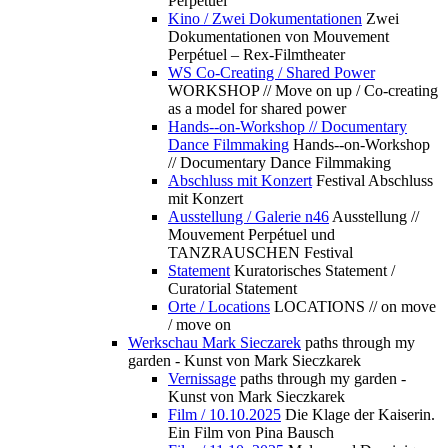
Perpétuel
Kino / Zwei Dokumentationen
Zwei
Dokumentationen von Mouvement
Perpétuel – Rex-Filmtheater
WS Co-Creating / Shared Power
WORKSHOP // Move on up / Co-creating
as a model for shared power
Hands--on-Workshop // Documentary
Dance Filmmaking
Hands--on-Workshop
// Documentary Dance Filmmaking
Abschluss mit Konzert
Festival Abschluss
mit Konzert
Ausstellung / Galerie n46
Ausstellung //
Mouvement Perpétuel und
TANZRAUSCHEN Festival
Statement
Kuratorisches Statement /
Curatorial Statement
Orte / Locations
LOCATIONS // on move
/ move on
Werkschau Mark Sieczarek
paths through my
garden - Kunst von Mark Sieczkarek
Vernissage
paths through my garden -
Kunst von Mark Sieczkarek
Film / 10.10.2025
Die Klage der Kaiserin.
Ein Film von Pina Bausch