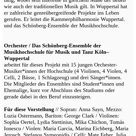
wie auch der traditionellen Musik gilt. In Wuppertal hat
er zahlreiche genreübergreifende Projekte ins Leben
gerufen. Er leitet die Kammerphilharmonie Wuppertal.
und das Schönberg-Ensemble der Musikhochschule.
Orchester / Das Schönberg-Ensemble der
Musikhochschule für Musik und Tanz Köln–
Wuppertal
arbeitet für dieses Projekt mit 15 jungen Orchester-
Musiker*innen der Hochschule (4 Violinen, 4 Violen, 4
Celli, 2 Bässe, 1 Schlagzeug) und drei Sänger*innen.
Die Mitglieder des Ensembles sind Student*innen und
Ehemalige, kurz vor Abschluss des Studiums oder
gerade dabei in den Beruf einzusteigen.
Für diese Vorstellung
// Sopran: Anna Sayn, Mezzo:
Luzia Ostermann, Bariton: George Clark / Violinen:
Sophia Oertel, Lydia Stettinius, Mika Chichon, Tomás
Ionescu / Violen: Maria Garcia, Marina Eichberg, Maria
Jerosch, Stefanos Symeonidis / Celli: Mate Feher, Julia