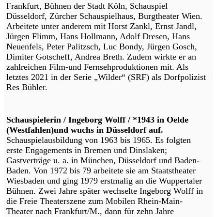
Frankfurt, Bühnen der Stadt Köln, Schauspiel
Düsseldorf, Zürcher Schauspielhaus, Burgtheater Wien.
Arbeitete unter anderem mit Horst Zankl, Ernst Jandl,
Jürgen Flimm, Hans Hollmann, Adolf Dresen, Hans
Neuenfels, Peter Palitzsch, Luc Bondy, Jürgen Gosch,
Dimiter Gotscheff, Andrea Breth. Zudem wirkte er an
zahlreichen Film-und Fernsehproduktionen mit. Als
letztes 2021 in der Serie „Wilder“ (SRF) als Dorfpolizist
Res Bühler.
Schauspielerin / Ingeborg Wolff / *1943 in Oelde
(Westfahlen)und wuchs in Düsseldorf auf.
Schauspielausbildung von 1963 bis 1965. Es folgten
erste Engagements in Bremen und Dinslaken;
Gastverträge u. a. in München, Düsseldorf und Baden-
Baden. Von 1972 bis 79 arbeitete sie am Staatstheater
Wiesbaden und ging 1979 erstmalig an die Wuppertaler
Bühnen. Zwei Jahre später wechselte Ingeborg Wolff in
die Freie Theaterszene zum Mobilen Rhein-Main-
Theater nach Frankfurt/M., dann für zehn Jahre