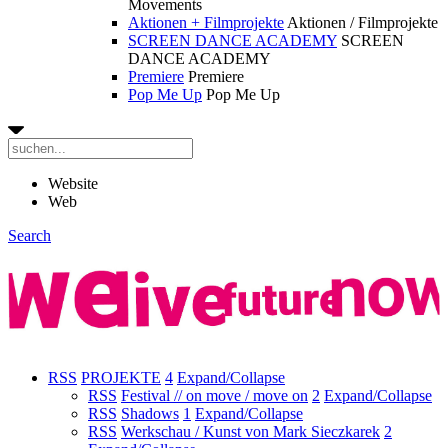
Movements
Aktionen + Filmprojekte
Aktionen / Filmprojekte
SCREEN DANCE ACADEMY
SCREEN
DANCE ACADEMY
Premiere
Premiere
Pop Me Up
Pop Me Up
Website
Web
Search
RSS
PROJEKTE
4
Expand/Collapse
RSS
Festival // on move / move on
2
Expand/Collapse
RSS
Shadows
1
Expand/Collapse
RSS
Werkschau / Kunst von Mark Sieczkarek
2