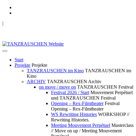
|
TANZRAUSCHEN Wuppertal
we live future now
Start
Projekte
Projekte
TANZRAUSCHEN im Kino
TANZRAUSCHEN im
Kino
ARCHIV
TANZRAUSCHEN Archiv
on move / move on
TANZRAUSCHEN Festival
Festival 2026 / Start
Mouvement Perpétuel
und TANZRAUSCHEN Festival
Opening – Rex-Filmtheater
Festival
Opening – Rex-Filmtheater
WS Rewriting Histories
WORKSHOP //
Rewriting Histories.
Meeting Mouvement Perpétuel
Masterclass
// Move on up / Meeting Mouvement