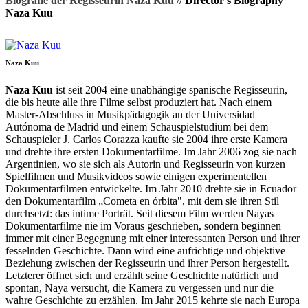
Biografie der Regisseurin Naza Kuu //
Director's Biography
Naza Kuu
Naza Kuu
Naza Kuu
ist seit 2004 eine unabhängige spanische Regisseurin,
die bis heute alle ihre Filme selbst produziert hat. Nach einem
Master-Abschluss in Musikpädagogik an der Universidad
Autónoma de Madrid und einem Schauspielstudium bei dem
Schauspieler J. Carlos Corazza kaufte sie 2004 ihre erste Kamera
und drehte ihre ersten Dokumentarfilme. Im Jahr 2006 zog sie nach
Argentinien, wo sie sich als Autorin und Regisseurin von kurzen
Spielfilmen und Musikvideos sowie einigen experimentellen
Dokumentarfilmen entwickelte. Im Jahr 2010 drehte sie in Ecuador
den Dokumentarfilm „Cometa en órbita", mit dem sie ihren Stil
durchsetzt: das intime Porträt. Seit diesem Film werden Nayas
Dokumentarfilme nie im Voraus geschrieben, sondern beginnen
immer mit einer Begegnung mit einer interessanten Person und ihrer
fesselnden Geschichte. Dann wird eine aufrichtige und objektive
Beziehung zwischen der Regisseurin und ihrer Person hergestellt.
Letzterer öffnet sich und erzählt seine Geschichte natürlich und
spontan, Naya versucht, die Kamera zu vergessen und nur die
wahre Geschichte zu erzählen. Im Jahr 2015 kehrte sie nach Europa