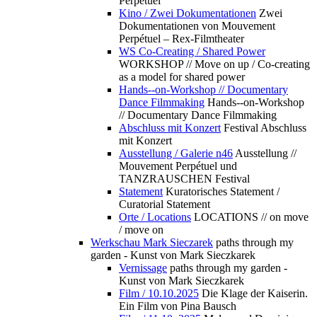
Perpétuel
Kino / Zwei Dokumentationen
Zwei
Dokumentationen von Mouvement
Perpétuel – Rex-Filmtheater
WS Co-Creating / Shared Power
WORKSHOP // Move on up / Co-creating
as a model for shared power
Hands--on-Workshop // Documentary
Dance Filmmaking
Hands--on-Workshop
// Documentary Dance Filmmaking
Abschluss mit Konzert
Festival Abschluss
mit Konzert
Ausstellung / Galerie n46
Ausstellung //
Mouvement Perpétuel und
TANZRAUSCHEN Festival
Statement
Kuratorisches Statement /
Curatorial Statement
Orte / Locations
LOCATIONS // on move
/ move on
Werkschau Mark Sieczarek
paths through my
garden - Kunst von Mark Sieczkarek
Vernissage
paths through my garden -
Kunst von Mark Sieczkarek
Film / 10.10.2025
Die Klage der Kaiserin.
Ein Film von Pina Bausch