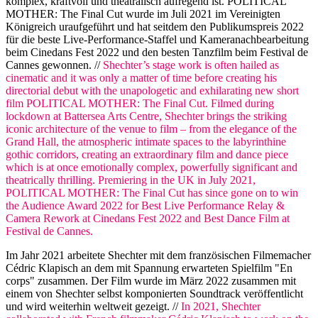
komplex, kraftvoll und theatralisch aufregend ist. POLITICAL
MOTHER: The Final Cut wurde im Juli 2021 im Vereinigten
Königreich uraufgeführt und hat seitdem den Publikumspreis 2022
für die beste Live-Performance-Staffel und Kameranachbearbeitung
beim Cinedans Fest 2022 und den besten Tanzfilm beim Festival de
Cannes gewonnen. //
Shechter’s stage work is often hailed as
cinematic and it was only a matter of time before creating his
directorial debut with the unapologetic and exhilarating new short
film POLITICAL MOTHER: The Final Cut. Filmed during
lockdown at Battersea Arts Centre, Shechter brings the striking
iconic architecture of the venue to film – from the elegance of the
Grand Hall, the atmospheric intimate spaces to the labyrinthine
gothic corridors, creating an extraordinary film and dance piece
which is at once emotionally complex, powerfully significant and
theatrically thrilling. Premiering in the UK in July 2021,
POLITICAL MOTHER: The Final Cut has since gone on to win
the Audience Award 2022 for Best Live Performance Relay &
Camera Rework at Cinedans Fest 2022 and Best Dance Film at
Festival de Cannes.
Im Jahr 2021 arbeitete Shechter mit dem französischen Filmemacher
Cédric Klapisch an dem mit Spannung erwarteten Spielfilm "En
corps" zusammen. Der Film wurde im März 2022 zusammen mit
einem von Shechter selbst komponierten Soundtrack veröffentlicht
und wird weiterhin weltweit gezeigt. //
In 2021, Shechter