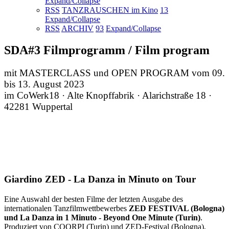
Expand/Collapse
RSS
TANZRAUSCHEN im Kino
13
Expand/Collapse
RSS
ARCHIV
93
Expand/Collapse
SDA#3 Filmprogramm / Film program
mit MASTERCLASS und OPEN PROGRAM vom 09.
bis 13. August 2023
im CoWerk18 · Alte Knopffabrik · Alarichstraße 18 ·
42281 Wuppertal
Giardino ZED - La Danza in Minuto on Tour
Eine Auswahl der besten Filme der letzten Ausgabe des
internationalen Tanzfilmwettbewerbes
ZED FESTIVAL (Bologna)
und La Danza in 1 Minuto - Beyond One Minute (Turin)
.
Produziert von COORPI (Turin) und ZED-Festival (Bologna),