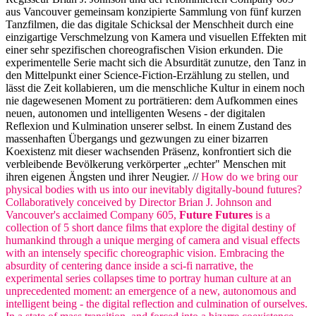
aus Vancouver gemeinsam konzipierte Sammlung von fünf kurzen
Tanzfilmen, die das digitale Schicksal der Menschheit durch eine
einzigartige Verschmelzung von Kamera und visuellen Effekten mit
einer sehr spezifischen choreografischen Vision erkunden. Die
experimentelle Serie macht sich die Absurdität zunutze, den Tanz in
den Mittelpunkt einer Science-Fiction-Erzählung zu stellen, und
lässt die Zeit kollabieren, um die menschliche Kultur in einem noch
nie dagewesenen Moment zu porträtieren: dem Aufkommen eines
neuen, autonomen und intelligenten Wesens - der digitalen
Reflexion und Kulmination unserer selbst. In einem Zustand des
massenhaften Übergangs und gezwungen zu einer bizarren
Koexistenz mit dieser wachsenden Präsenz, konfrontiert sich die
verbleibende Bevölkerung verkörperter „echter" Menschen mit
ihren eigenen Ängsten und ihrer Neugier. //
How do we bring our
physical bodies with us into our inevitably digitally-bound futures?
Collaboratively conceived by Director Brian J. Johnson and
Vancouver's acclaimed Company 605,
Future Futures
is a
collection of 5 short dance films that explore the digital destiny of
humankind through a unique merging of camera and visual effects
with an intensely specific choreographic vision. Embracing the
absurdity of centering dance inside a sci-fi narrative, the
experimental series collapses time to portray human culture at an
unprecedented moment: an emergence of a new, autonomous and
intelligent being - the digital reflection and culmination of ourselves.