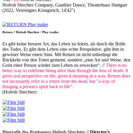
Hofesh Shechter Company, Gauthier Dance, Theaterhaus Stuttgart
(2022, Vereinigtes Königreich, 14'42'')
Return // Hofesh Shechter / Play trailer
Es gibt keine bessere Art, das Leben zu feiern, als durch die Brille
des Todes. Er gibt dem Leben eine echte Perspektive, gibt ihm in
gewisser Weise einen Sinn. Mit Return ist nicht unbedingt die
Rückkehr von den Toten gemeint, sondern „eine Art und Weise, den
Geist einer Person wieder zum Leben zu erwecken“. //
There is no
better way to celebrate being alive than through the lens of death. It
gives real perspective on life, gives it meaning in a way. Return does
not necessarily refer to a return from the dead, but "a way of
bringing a person's spirit back to life”.
(Hofesh Shechter)
Biografie des Regisseurs Hofesh Shechter //
Director’s