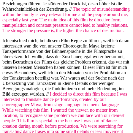
Beziehungen führen. Je stärker der Druck ist, desto höher ist die
Wahrscheinlichkeit der Zerstörung. //
The topic of misunderstanding
within the family is very relevant for me and the people around me,
especially last year. The main idea of this film is: directive form,
manipulation and constant pressure cannot lead to healthy relations.
The stronger the pressure is, the higher the chance of destruction.
Ich entschied mich, bei diesem Film Regie zu führen, weil ich daran
interessiert war, die von unserer Choreografin Maya kreierte
Tanzperformance von der Bühnensprache in die Filmsprache zu
übersetzen. Ich wollte, dass der Zuschauer, egal wo er herkommt,
beim Betrachten des Films das gleiche Problem erkennt, das wir mit
unseren liebsten Menschen haben können. Dieser Film ist für mich
etwas Besonderes, weil ich in den Monaten vor der Produktion an
der Tanzkreation beteiligt war. Wir waren auf der Suche nach der
Übersetzung von Tanzsätzen in kleine Details oder weniger
Bewegungsanalogien, die funktionieren und mehr Bedeutung im
Bild erzeugen würden. //
I decided to direct this film because I was
interested to translate dance perfomance, created by our
choreographer Maya, from stage language to cinema language.
While watching this film, I wanted the viewer, no matter from
location, to recognize same problem we can face with our dearest
people. This film is special to me because I was part of dance
creation during month before production. We were searching for
translating dance frases into some small details or less movement