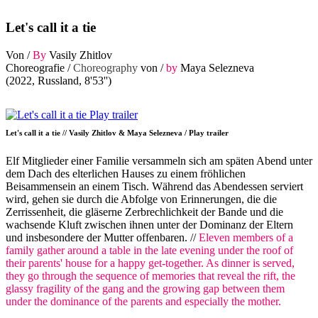
Let's call it a tie
Von /
By
Vasily Zhitlov
Choreografie /
Choreography
von /
by
Maya Selezneva
(2022, Russland, 8'53'')
Let's call it a tie // Vasily Zhitlov & Maya Selezneva / Play trailer
Elf Mitglieder einer Familie versammeln sich am späten Abend unter
dem Dach des elterlichen Hauses zu einem fröhlichen
Beisammensein an einem Tisch. Während das Abendessen serviert
wird, gehen sie durch die Abfolge von Erinnerungen, die die
Zerrissenheit, die gläserne Zerbrechlichkeit der Bande und die
wachsende Kluft zwischen ihnen unter der Dominanz der Eltern
und insbesondere der Mutter offenbaren. //
Eleven members of a
family gather around a table in the late evening under the roof of
their parents' house for a happy get-together. As dinner is served,
they go through the sequence of memories that reveal the rift, the
glassy fragility of the gang and the growing gap between them
under the dominance of the parents and especially the mother.