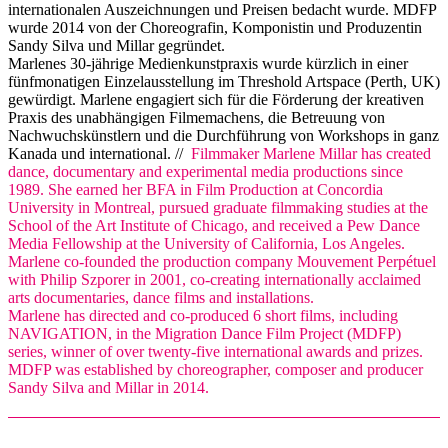
internationalen Auszeichnungen und Preisen bedacht wurde. MDFP
wurde 2014 von der Choreografin, Komponistin und Produzentin
Sandy Silva und Millar gegründet.
Marlenes 30-jährige Medienkunstpraxis wurde kürzlich in einer
fünfmonatigen Einzelausstellung im Threshold Artspace (Perth, UK)
gewürdigt. Marlene engagiert sich für die Förderung der kreativen
Praxis des unabhängigen Filmemachens, die Betreuung von
Nachwuchskünstlern und die Durchführung von Workshops in ganz
Kanada und international. //
Filmmaker Marlene Millar has created
dance, documentary and experimental media productions since
1989. She earned her BFA in Film Production at Concordia
University in Montreal, pursued graduate filmmaking studies at the
School of the Art Institute of Chicago, and received a Pew Dance
Media Fellowship at the University of California, Los Angeles.
Marlene co-founded the production company Mouvement Perpétuel
with Philip Szporer in 2001, co-creating internationally acclaimed
arts documentaries, dance films and installations.
Marlene has directed and co-produced 6 short films, including
NAVIGATION, in the Migration Dance Film Project (MDFP)
series, winner of over twenty-five international awards and prizes.
MDFP was established by choreographer, composer and producer
Sandy Silva and Millar in 2014.