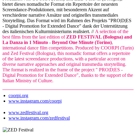
bietet dieses nomadische Format ein Repertoire der neuesten
Screendance-Produktionen, mit besonderem Akzent auf
verschiedene narrative Ansätze und originelles transmediales
Storytelling. Das Format wird im Rahmen des Projekts "PRO|D|ES
- Digital Promotion for Extended Dance" dank der Unterstützung
des italienischen Kulturministeriums realisiert. //
A selection of the
best films from the last edition of
ZED FESTIVAL (Bologna) and
La Danza in 1 Minuto - Beyond One Minute (Torino)
,
international dance film competitions. Produced by COORPI (Turin)
and Zed Festival (Bologna), this nomadic format offers a repertoire
of the latest screendance productions, with a particular accent on
diverse narrative approaches and original transmedia storytelling.
The format is realized in the frame of the project " PRO|D|ES -
Digital Promotion for Extended Dance", thanks to the support of the
Italian Ministry of Culture.
coorpi.org
www.instagram.com/coorpi
www.zedfestival.org
www.instagram.com/zedfestival