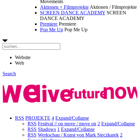
Movements
Aktionen + Filmprojekte
Aktionen / Filmprojekte
SCREEN DANCE ACADEMY
SCREEN
DANCE ACADEMY
Premiere
Premiere
Pop Me Up
Pop Me Up
Website
Web
Search
RSS
PROJEKTE
4
Expand/Collapse
RSS
Festival // on move / move on
2
Expand/Collapse
RSS
Shadows
1
Expand/Collapse
RSS
Werkschau / Kunst von Mark Sieczkarek
2