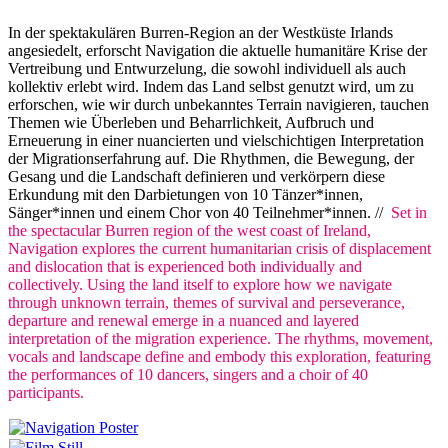
In der spektakulären Burren-Region an der Westküste Irlands
angesiedelt, erforscht Navigation die aktuelle humanitäre Krise der
Vertreibung und Entwurzelung, die sowohl individuell als auch
kollektiv erlebt wird. Indem das Land selbst genutzt wird, um zu
erforschen, wie wir durch unbekanntes Terrain navigieren, tauchen
Themen wie Überleben und Beharrlichkeit, Aufbruch und
Erneuerung in einer nuancierten und vielschichtigen Interpretation
der Migrationserfahrung auf. Die Rhythmen, die Bewegung, der
Gesang und die Landschaft definieren und verkörpern diese
Erkundung mit den Darbietungen von 10 Tänzer*innen,
Sänger*innen und einem Chor von 40 Teilnehmer*innen. //
Set in
the spectacular Burren region of the west coast of Ireland,
Navigation explores the current humanitarian crisis of displacement
and dislocation that is experienced both individually and
collectively. Using the land itself to explore how we navigate
through unknown terrain, themes of survival and perseverance,
departure and renewal emerge in a nuanced and layered
interpretation of the migration experience. The rhythms, movement,
vocals and landscape define and embody this exploration, featuring
the performances of 10 dancers, singers and a choir of 40
participants.