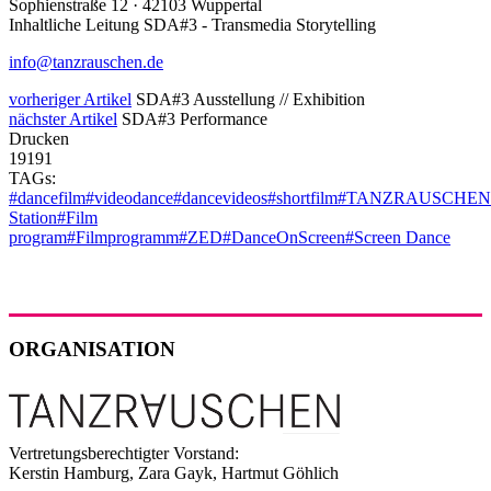
Sophienstraße 12 · 42103 Wuppertal
Inhaltliche Leitung SDA#3 - Transmedia Storytelling
info@tanzrauschen.de
vorheriger Artikel
SDA#3 Ausstellung // Exhibition
nächster Artikel
SDA#3 Performance
Drucken
19191
TAGs:
#dancefilm
#videodance
#dancevideos
#shortfilm
#TANZRAUSCHEN
Station
#Film
program
#Filmprogramm
#ZED
#DanceOnScreen
#Screen Dance
ORGANISATION
Vertretungsberechtigter Vorstand:
Kerstin Hamburg, Zara Gayk, Hartmut Göhlich