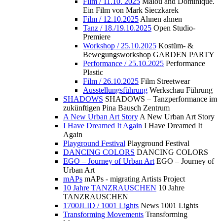
Film / 11.10. 2025
Malou and Dominique.
Ein Film von Mark Sieczkarek
Film / 12.10.2025
Ahnen ahnen
Tanz / 18./19.10.2025
Open Studio-
Premiere
Workshop / 25.10.2025
Kostüm- &
Bewegungsworkshop GARDEN PARTY
Performance / 25.10.2025
Performance
Plastic
Film / 26.10.2025
Film Streetwear
Ausstellungsführung
Werkschau Führung
SHADOWS
SHADOWS – Tanzperformance im
zukünftigen Pina Bausch Zentrum
A New Urban Art Story
A New Urban Art Story
I Have Dreamed It Again
I Have Dreamed It
Again
Playground Festival
Playground Festival
DANCING COLORS
DANCING COLORS
EGO – Journey of Urban Art
EGO – Journey of
Urban Art
mAPs
mAPs - migrating Artists Project
10 Jahre TANZRAUSCHEN
10 Jahre
TANZRAUSCHEN
1700JLID / 1001 Lights
News 1001 Lights
Transforming Movements
Transforming