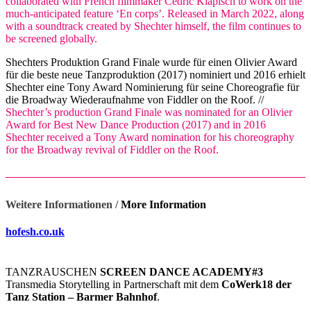
collaborated with French filmmaker Cédric Klapisch to work on the
much-anticipated feature ‘En corps’. Released in March 2022, along
with a soundtrack created by Shechter himself, the film continues to
be screened globally.
Shechters Produktion Grand Finale wurde für einen Olivier Award
für die beste neue Tanzproduktion (2017) nominiert und 2016 erhielt
Shechter eine Tony Award Nominierung für seine Choreografie für
die Broadway Wiederaufnahme von Fiddler on the Roof. //
Shechter’s production Grand Finale was nominated for an Olivier
Award for Best New Dance Production (2017) and in 2016
Shechter received a Tony Award nomination for his choreography
for the Broadway revival of Fiddler on the Roof.
Weitere Informationen /
More Information
hofesh.co.uk
TANZRAUSCHEN
SCREEN DANCE ACADEMY#3
Transmedia Storytelling in Partnerschaft mit dem
CoWerk18 der
Tanz Station – Barmer Bahnhof
.