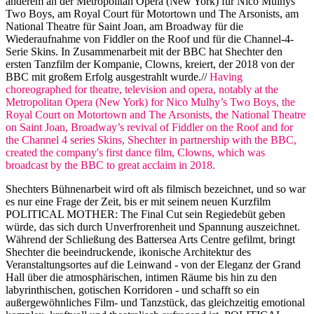
anderem an der Metropolitan Opera (New York) für Nico Mulhys
Two Boys, am Royal Court für Motortown und The Arsonists, am
National Theatre für Saint Joan, am Broadway für die
Wiederaufnahme von Fiddler on the Roof und für die Channel-4-
Serie Skins. In Zusammenarbeit mit der BBC hat Shechter den
ersten Tanzfilm der Kompanie, Clowns, kreiert, der 2018 von der
BBC mit großem Erfolg ausgestrahlt wurde.//
Having
choreographed for theatre, television and opera, notably at the
Metropolitan Opera (New York) for Nico Mulhy’s Two Boys, the
Royal Court on Motortown and The Arsonists, the National Theatre
on Saint Joan, Broadway’s revival of Fiddler on the Roof and for
the Channel 4 series Skins, Shechter in partnership with the BBC,
created the company's first dance film, Clowns, which was
broadcast by the BBC to great acclaim in 2018.
Shechters Bühnenarbeit wird oft als filmisch bezeichnet, und so war
es nur eine Frage der Zeit, bis er mit seinem neuen Kurzfilm
POLITICAL MOTHER: The Final Cut sein Regiedebüt geben
würde, das sich durch Unverfrorenheit und Spannung auszeichnet.
Während der Schließung des Battersea Arts Centre gefilmt, bringt
Shechter die beeindruckende, ikonische Architektur des
Veranstaltungsortes auf die Leinwand - von der Eleganz der Grand
Hall über die atmosphärischen, intimen Räume bis hin zu den
labyrinthischen, gotischen Korridoren - und schafft so ein
außergewöhnliches Film- und Tanzstück, das gleichzeitig emotional