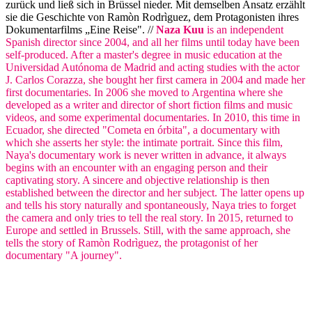
zurück und ließ sich in Brüssel nieder. Mit demselben Ansatz erzählt
sie die Geschichte von Ramòn Rodrìguez, dem Protagonisten ihres
Dokumentarfilms „Eine Reise". //
Naza Kuu
is an independent
Spanish director since 2004, and all her films until today have been
self-produced. After a master's degree in music education at the
Universidad Autónoma de Madrid and acting studies with the actor
J. Carlos Corazza, she bought her first camera in 2004 and made her
first documentaries. In 2006 she moved to Argentina where she
developed as a writer and director of short fiction films and music
videos, and some experimental documentaries. In 2010, this time in
Ecuador, she directed "Cometa en órbita", a documentary with
which she asserts her style: the intimate portrait. Since this film,
Naya's documentary work is never written in advance, it always
begins with an encounter with an engaging person and their
captivating story. A sincere and objective relationship is then
established between the director and her subject. The latter opens up
and tells his story naturally and spontaneously, Naya tries to forget
the camera and only tries to tell the real story. In 2015, returned to
Europe and settled in Brussels. Still, with the same approach, she
tells the story of Ramòn Rodrìguez, the protagonist of her
documentary "A journey".