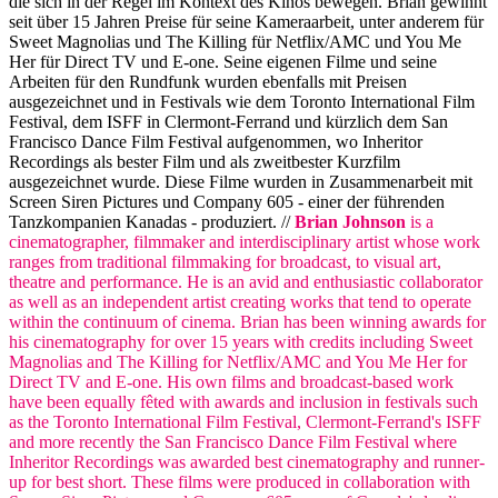
die sich in der Regel im Kontext des Kinos bewegen. Brian gewinnt
seit über 15 Jahren Preise für seine Kameraarbeit, unter anderem für
Sweet Magnolias und The Killing für Netflix/AMC und You Me
Her für Direct TV und E-one. Seine eigenen Filme und seine
Arbeiten für den Rundfunk wurden ebenfalls mit Preisen
ausgezeichnet und in Festivals wie dem Toronto International Film
Festival, dem ISFF in Clermont-Ferrand und kürzlich dem San
Francisco Dance Film Festival aufgenommen, wo Inheritor
Recordings als bester Film und als zweitbester Kurzfilm
ausgezeichnet wurde. Diese Filme wurden in Zusammenarbeit mit
Screen Siren Pictures und Company 605 - einer der führenden
Tanzkompanien Kanadas - produziert. //
Brian Johnson
is a
cinematographer, filmmaker and interdisciplinary artist whose work
ranges from traditional filmmaking for broadcast, to visual art,
theatre and performance. He is an avid and enthusiastic collaborator
as well as an independent artist creating works that tend to operate
within the continuum of cinema. Brian has been winning awards for
his cinematography for over 15 years with credits including Sweet
Magnolias and The Killing for Netflix/AMC and You Me Her for
Direct TV and E-one. His own films and broadcast-based work
have been equally fêted with awards and inclusion in festivals such
as the Toronto International Film Festival, Clermont-Ferrand's ISFF
and more recently the San Francisco Dance Film Festival where
Inheritor Recordings was awarded best cinematography and runner-
up for best short. These films were produced in collaboration with