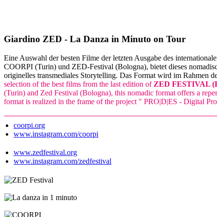
Giardino ZED - La Danza in Minuto on Tour
Eine Auswahl der besten Filme der letzten Ausgabe des internationa
COORPI (Turin) und ZED-Festival (Bologna), bietet dieses nomadisc
originelles transmediales Storytelling. Das Format wird im Rahmen de
selection of the best films from the last edition of
ZED FESTIVAL (Bol
(Turin) and Zed Festival (Bologna), this nomadic format offers a repert
format is realized in the frame of the project " PRO|D|ES - Digital Pr
coorpi.org
www.instagram.com/coorpi
www.zedfestival.org
www.instagram.com/zedfestival