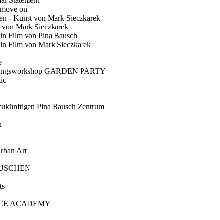
ial Statement
 move on
en - Kunst von Mark Sieczkarek
t von Mark Sieczkarek
Ein Film von Pina Bausch
in Film von Mark Sieczkarek
e
gungsworkshop GARDEN PARTY
ic
künftigen Pina Bausch Zentrum
n
rban Art
AUSCHEN
ts
CE ACADEMY