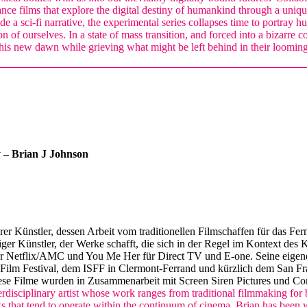
dance films that explore the digital destiny of humankind through a uniq
de a sci-fi narrative, the experimental series collapses time to portra
on of ourselves. In a state of mass transition, and forced into a bizarre
this new dawn while grieving what might be left behind in their loomin
 – Brian J Johnson
er Künstler, dessen Arbeit vom traditionellen Filmschaffen für das Fer
giger Künstler, der Werke schafft, die sich in der Regel im Kontext des
ür Netflix/AMC und You Me Her für Direct TV und E-one. Seine eigene
al Film Festival, dem ISFF in Clermont-Ferrand und kürzlich dem San 
Diese Filme wurden in Zusammenarbeit mit Screen Siren Pictures und 
rdisciplinary artist whose work ranges from traditional filmmaking for b
rks that tend to operate within the continuum of cinema. Brian has been