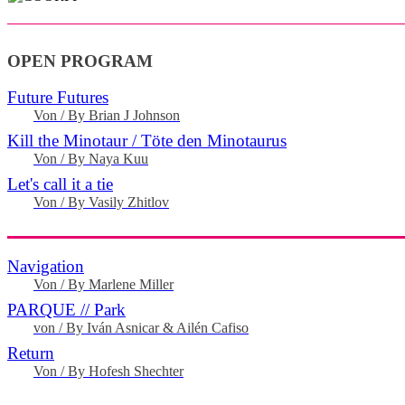
OPEN PROGRAM
Future Futures
Von / By Brian J Johnson
Kill the Minotaur / Töte den Minotaurus
Von / By Naya Kuu
Let's call it a tie
Von / By Vasily Zhitlov
Navigation
Von / By Marlene Miller
PARQUE // Park
von / By Iván Asnicar & Ailén Cafiso
Return
Von / By Hofesh Shechter