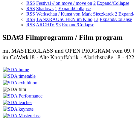
RSS
Festival // on move / move on
2
Expand/Collapse
RSS
Shadows
1
Expand/Collapse
RSS
Werkschau / Kunst von Mark Sieczkarek
2
Expand/
RSS
TANZRAUSCHEN im Kino
13
Expand/Collapse
RSS
ARCHIV
93
Expand/Collapse
SDA#3 Filmprogramm / Film program
mit MASTERCLASS und OPEN PROGRAM vom 09. bis
im CoWerk18 · Alte Knopffabrik · Alarichstraße 18 · 42