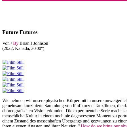
Future Futures
Von /
By
Brian J Johnson
(2022, Kanada, 30'00'')
Wie nehmen wir unsere physischen Körper mit in unsere unweigerlich
gemeinsam konzipierte Sammlung von fünf kurzen Tanzfilmen, die das 
choreografischen Vision erkunden. Die experimentelle Serie macht sich
menschliche Kultur in einem noch nie dagewesenen Moment zu porträt
einem Zustand des massenhaften Übergangs und gezwungen zu einer bi
ihren eigenen Ängsten und ihrer Neugier. //
How do we bring our physi