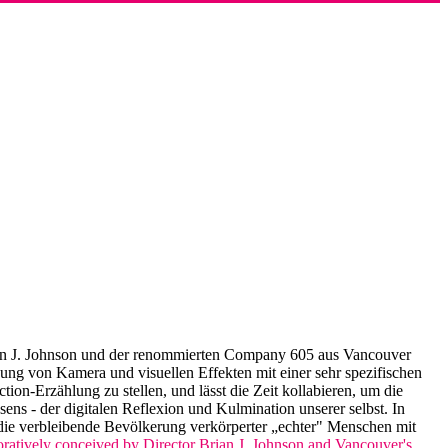
ian J. Johnson und der renommierten Company 605 aus Vancouver
ung von Kamera und visuellen Effekten mit einer sehr spezifischen
ion-Erzählung zu stellen, und lässt die Zeit kollabieren, um die
s - der digitalen Reflexion und Kulmination unserer selbst. In
die verbleibende Bevölkerung verkörperter „echter" Menschen mit
boratively conceived by Director Brian J. Johnson and Vancouver's