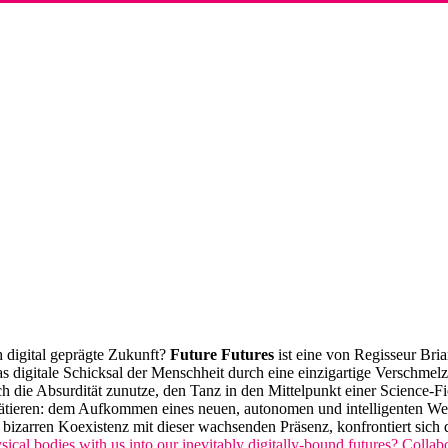
 digital geprägte Zukunft?
Future Futures
ist eine von Regisseur Br
digitale Schicksal der Menschheit durch eine einzigartige Verschmelz
 die Absurdität zunutze, den Tanz in den Mittelpunkt einer Science-Fict
ieren: dem Aufkommen eines neuen, autonomen und intelligenten Wesen
zarren Koexistenz mit dieser wachsenden Präsenz, konfrontiert sich 
cal bodies with us into our inevitably digitally-bound futures? Colla