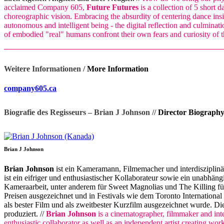
acclaimed Company 605,
Future Futures
is a collection of 5 short 
choreographic vision. Embracing the absurdity of centering dance insi
autonomous and intelligent being - the digital reflection and culminati
of embodied "real" humans confront their own fears and curiosity of 
Weitere Informationen /
More Information
company605.ca
Biografie des Regisseurs – Brian J Johnson //
Director Biography
Brian J Johnson
Brian Johnson
ist ein Kameramann, Filmemacher und interdisziplinär
ist ein eifriger und enthusiastischer Kollaborateur sowie ein unabhän
Kameraarbeit, unter anderem für Sweet Magnolias und The Killing f
Preisen ausgezeichnet und in Festivals wie dem Toronto Internation
als bester Film und als zweitbester Kurzfilm ausgezeichnet wurde. 
produziert. //
Brian Johnson
is a cinematographer, filmmaker and inte
enthusiastic collaborator as well as an independent artist creating wo