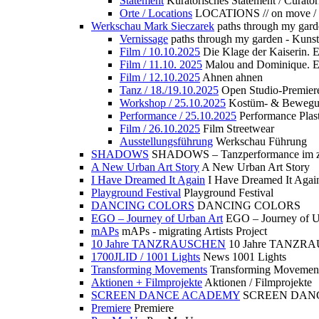
Statement
Kuratorisches Statement / Curator
Orte / Locations
LOCATIONS // on move /
Werkschau Mark Sieczarek
paths through my gard
Vernissage
paths through my garden - Kuns
Film / 10.10.2025
Die Klage der Kaiserin. 
Film / 11.10. 2025
Malou and Dominique. E
Film / 12.10.2025
Ahnen ahnen
Tanz / 18./19.10.2025
Open Studio-Premier
Workshop / 25.10.2025
Kostüm- & Bewe
Performance / 25.10.2025
Performance Plast
Film / 26.10.2025
Film Streetwear
Ausstellungsführung
Werkschau Führung
SHADOWS
SHADOWS – Tanzperformance im zu
A New Urban Art Story
A New Urban Art Story
I Have Dreamed It Again
I Have Dreamed It Agai
Playground Festival
Playground Festival
DANCING COLORS
DANCING COLORS
EGO – Journey of Urban Art
EGO – Journey of U
mAPs
mAPs - migrating Artists Project
10 Jahre TANZRAUSCHEN
10 Jahre TANZR
1700JLID / 1001 Lights
News 1001 Lights
Transforming Movements
Transforming Movemen
Aktionen + Filmprojekte
Aktionen / Filmprojekte
SCREEN DANCE ACADEMY
SCREEN DAN
Premiere
Premiere