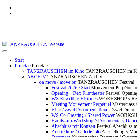
|
TANZRAUSCHEN Wuppertal
we live future now
Start
Projekte
Projekte
TANZRAUSCHEN im Kino
TANZRAUSCHEN im K
ARCHIV
TANZRAUSCHEN Archiv
on move / move on
TANZRAUSCHEN Festival
Festival 2026 / Start
Mouvement Perpétue
Opening – Rex-Filmtheater
Festival Openin
WS Rewriting Histories
WORKSHOP // Rewri
Meeting Mouvement Perpétuel
Masterclass
Kino / Zwei Dokumentationen
Zwei Dokume
WS Co-Creating / Shared Power
WORKSHOP 
Hands--on-Workshop // Documentary Danc
Abschluss mit Konzert
Festival Abschluss m
Ausstellung / Galerie n46
Ausstellung // 