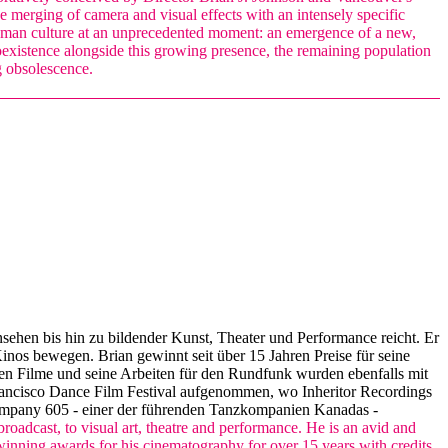
ue merging of camera and visual effects with an intensely specific
y human culture at an unprecedented moment: an emergence of a new,
 coexistence alongside this growing presence, the remaining population
g obsolescence.
nsehen bis hin zu bildender Kunst, Theater und Performance reicht. Er
 Kinos bewegen. Brian gewinnt seit über 15 Jahren Preise für seine
n Filme und seine Arbeiten für den Rundfunk wurden ebenfalls mit
Francisco Dance Film Festival aufgenommen, wo Inheritor Recordings
Company 605 - einer der führenden Tanzkompanien Kanadas -
roadcast, to visual art, theatre and performance. He is an avid and
 winning awards for his cinematography for over 15 years with credits