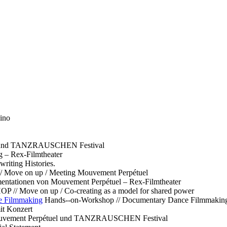
ino
l und TANZRAUSCHEN Festival
g – Rex-Filmtheater
ting Histories.
 // Move on up / Meeting Mouvement Perpétuel
ntationen von Mouvement Perpétuel – Rex-Filmtheater
// Move on up / Co-creating as a model for shared power
e Filmmaking
Hands--on-Workshop // Documentary Dance Filmmakin
it Konzert
Mouvement Perpétuel und TANZRAUSCHEN Festival