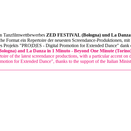
len Tanzfilmwettbewerbes
ZED FESTIVAL (Bologna) und La Danza i
he Format ein Repertoire der neuesten Screendance-Produktionen, mit
s Projekts "PRO|D|ES - Digital Promotion for Extended Dance" dank der
ogna) and La Danza in 1 Minuto - Beyond One Minute (Torino
oire of the latest screendance productions, with a particular accent on 
omotion for Extended Dance", thanks to the support of the Italian Minist