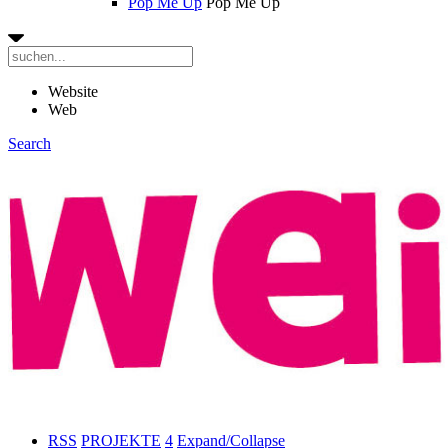
Pop Me Up
Pop Me Up
Website
Web
Search
RSS
PROJEKTE
4
Expand/Collapse