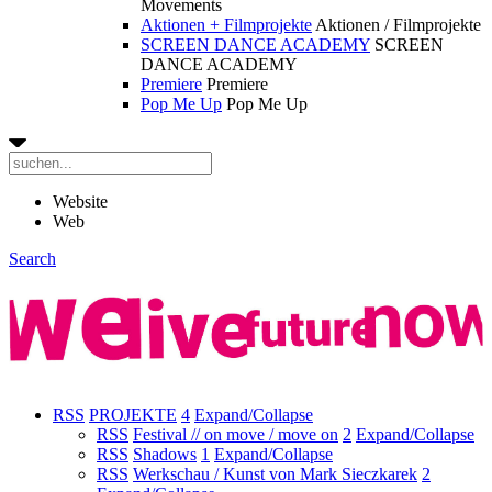
Movements
Aktionen + Filmprojekte
Aktionen / Filmprojekte
SCREEN DANCE ACADEMY
SCREEN
DANCE ACADEMY
Premiere
Premiere
Pop Me Up
Pop Me Up
Website
Web
Search
RSS
PROJEKTE
4
Expand/Collapse
RSS
Festival // on move / move on
2
Expand/Collapse
RSS
Shadows
1
Expand/Collapse
RSS
Werkschau / Kunst von Mark Sieczkarek
2