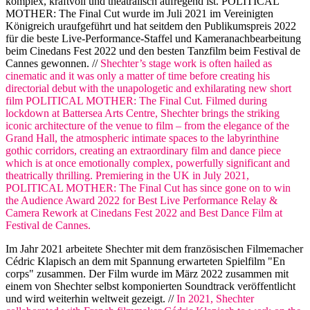
komplex, kraftvoll und theatralisch aufregend ist. POLITICAL
MOTHER: The Final Cut wurde im Juli 2021 im Vereinigten
Königreich uraufgeführt und hat seitdem den Publikumspreis 2022
für die beste Live-Performance-Staffel und Kameranachbearbeitung
beim Cinedans Fest 2022 und den besten Tanzfilm beim Festival de
Cannes gewonnen. //
Shechter’s stage work is often hailed as
cinematic and it was only a matter of time before creating his
directorial debut with the unapologetic and exhilarating new short
film POLITICAL MOTHER: The Final Cut. Filmed during
lockdown at Battersea Arts Centre, Shechter brings the striking
iconic architecture of the venue to film – from the elegance of the
Grand Hall, the atmospheric intimate spaces to the labyrinthine
gothic corridors, creating an extraordinary film and dance piece
which is at once emotionally complex, powerfully significant and
theatrically thrilling. Premiering in the UK in July 2021,
POLITICAL MOTHER: The Final Cut has since gone on to win
the Audience Award 2022 for Best Live Performance Relay &
Camera Rework at Cinedans Fest 2022 and Best Dance Film at
Festival de Cannes.
Im Jahr 2021 arbeitete Shechter mit dem französischen Filmemacher
Cédric Klapisch an dem mit Spannung erwarteten Spielfilm "En
corps" zusammen. Der Film wurde im März 2022 zusammen mit
einem von Shechter selbst komponierten Soundtrack veröffentlicht
und wird weiterhin weltweit gezeigt. //
In 2021, Shechter