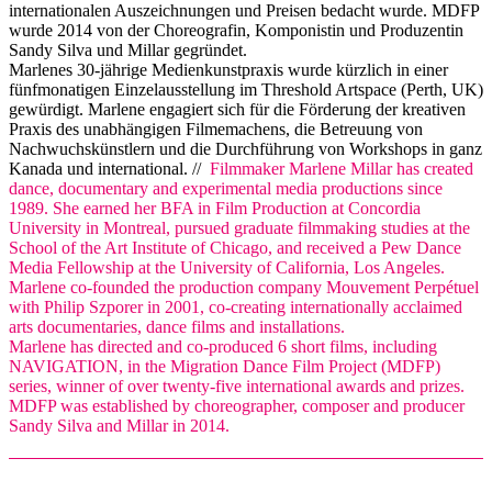
internationalen Auszeichnungen und Preisen bedacht wurde. MDFP
wurde 2014 von der Choreografin, Komponistin und Produzentin
Sandy Silva und Millar gegründet.
Marlenes 30-jährige Medienkunstpraxis wurde kürzlich in einer
fünfmonatigen Einzelausstellung im Threshold Artspace (Perth, UK)
gewürdigt. Marlene engagiert sich für die Förderung der kreativen
Praxis des unabhängigen Filmemachens, die Betreuung von
Nachwuchskünstlern und die Durchführung von Workshops in ganz
Kanada und international. //
Filmmaker Marlene Millar has created
dance, documentary and experimental media productions since
1989. She earned her BFA in Film Production at Concordia
University in Montreal, pursued graduate filmmaking studies at the
School of the Art Institute of Chicago, and received a Pew Dance
Media Fellowship at the University of California, Los Angeles.
Marlene co-founded the production company Mouvement Perpétuel
with Philip Szporer in 2001, co-creating internationally acclaimed
arts documentaries, dance films and installations.
Marlene has directed and co-produced 6 short films, including
NAVIGATION, in the Migration Dance Film Project (MDFP)
series, winner of over twenty-five international awards and prizes.
MDFP was established by choreographer, composer and producer
Sandy Silva and Millar in 2014.