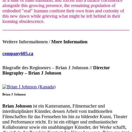
In a state of mass transition, and forced into a bizarre coexistence
alongside this growing presence, the remaining population of
embodied "real" humans confront their own fears and curiosity of
this new dawn while grieving what might be left behind in their
looming obsolescence.
Weitere Informationen /
More Information
company605.ca
Biografie des Regisseurs – Brian J Johnson //
Director
Biography – Brian J Johnson
Brian J Johnson
Brian Johnson
ist ein Kameramann, Filmemacher und
interdisziplinärer Künstler, dessen Arbeit vom traditionellen
Filmschaffen für das Fernsehen bis hin zu bildender Kunst, Theater
und Performance reicht. Er ist ein eifriger und enthusiastischer
Kollaborateur sowie ein unabhängiger Künstler, der Werke schafft,