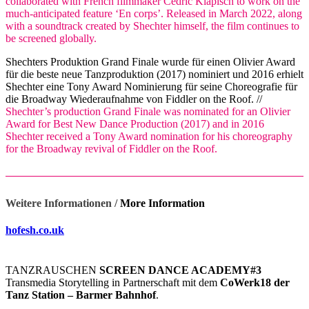
collaborated with French filmmaker Cédric Klapisch to work on the
much-anticipated feature ‘En corps’. Released in March 2022, along
with a soundtrack created by Shechter himself, the film continues to
be screened globally.
Shechters Produktion Grand Finale wurde für einen Olivier Award
für die beste neue Tanzproduktion (2017) nominiert und 2016 erhielt
Shechter eine Tony Award Nominierung für seine Choreografie für
die Broadway Wiederaufnahme von Fiddler on the Roof. //
Shechter’s production Grand Finale was nominated for an Olivier
Award for Best New Dance Production (2017) and in 2016
Shechter received a Tony Award nomination for his choreography
for the Broadway revival of Fiddler on the Roof.
Weitere Informationen /
More Information
hofesh.co.uk
TANZRAUSCHEN
SCREEN DANCE ACADEMY#3
Transmedia Storytelling in Partnerschaft mit dem
CoWerk18 der
Tanz Station – Barmer Bahnhof
.