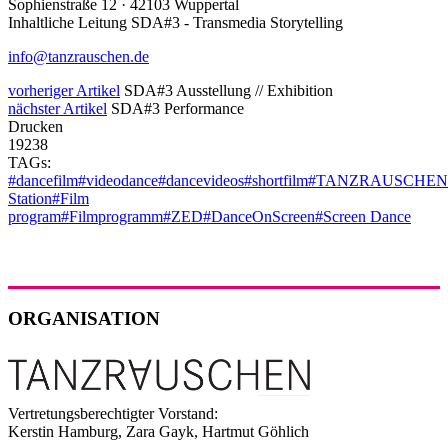
Sophienstraße 12 · 42103 Wuppertal
Inhaltliche Leitung SDA#3 - Transmedia Storytelling
info@tanzrauschen.de
vorheriger Artikel
SDA#3 Ausstellung // Exhibition
nächster Artikel
SDA#3 Performance
Drucken
19238
TAGs:
#dancefilm
#videodance
#dancevideos
#shortfilm
#TANZRAUSCHEN
Station
#Film
program
#Filmprogramm
#ZED
#DanceOnScreen
#Screen Dance
ORGANISATION
Vertretungsberechtigter Vorstand:
Kerstin Hamburg, Zara Gayk, Hartmut Göhlich