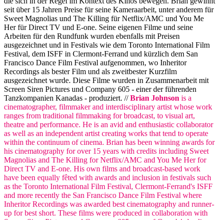
die sich in der Regel im Kontext des Kinos bewegen. Brian gewinnt
seit über 15 Jahren Preise für seine Kameraarbeit, unter anderem für
Sweet Magnolias und The Killing für Netflix/AMC und You Me
Her für Direct TV und E-one. Seine eigenen Filme und seine
Arbeiten für den Rundfunk wurden ebenfalls mit Preisen
ausgezeichnet und in Festivals wie dem Toronto International Film
Festival, dem ISFF in Clermont-Ferrand und kürzlich dem San
Francisco Dance Film Festival aufgenommen, wo Inheritor
Recordings als bester Film und als zweitbester Kurzfilm
ausgezeichnet wurde. Diese Filme wurden in Zusammenarbeit mit
Screen Siren Pictures und Company 605 - einer der führenden
Tanzkompanien Kanadas - produziert. //
Brian Johnson
is a
cinematographer, filmmaker and interdisciplinary artist whose work
ranges from traditional filmmaking for broadcast, to visual art,
theatre and performance. He is an avid and enthusiastic collaborator
as well as an independent artist creating works that tend to operate
within the continuum of cinema. Brian has been winning awards for
his cinematography for over 15 years with credits including Sweet
Magnolias and The Killing for Netflix/AMC and You Me Her for
Direct TV and E-one. His own films and broadcast-based work
have been equally fêted with awards and inclusion in festivals such
as the Toronto International Film Festival, Clermont-Ferrand's ISFF
and more recently the San Francisco Dance Film Festival where
Inheritor Recordings was awarded best cinematography and runner-
up for best short. These films were produced in collaboration with