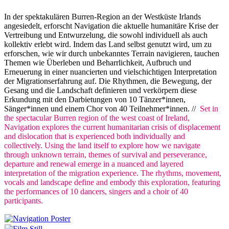
In der spektakulären Burren-Region an der Westküste Irlands
angesiedelt, erforscht Navigation die aktuelle humanitäre Krise der
Vertreibung und Entwurzelung, die sowohl individuell als auch
kollektiv erlebt wird. Indem das Land selbst genutzt wird, um zu
erforschen, wie wir durch unbekanntes Terrain navigieren, tauchen
Themen wie Überleben und Beharrlichkeit, Aufbruch und
Erneuerung in einer nuancierten und vielschichtigen Interpretation
der Migrationserfahrung auf. Die Rhythmen, die Bewegung, der
Gesang und die Landschaft definieren und verkörpern diese
Erkundung mit den Darbietungen von 10 Tänzer*innen,
Sänger*innen und einem Chor von 40 Teilnehmer*innen. //
Set in
the spectacular Burren region of the west coast of Ireland,
Navigation explores the current humanitarian crisis of displacement
and dislocation that is experienced both individually and
collectively. Using the land itself to explore how we navigate
through unknown terrain, themes of survival and perseverance,
departure and renewal emerge in a nuanced and layered
interpretation of the migration experience. The rhythms, movement,
vocals and landscape define and embody this exploration, featuring
the performances of 10 dancers, singers and a choir of 40
participants.