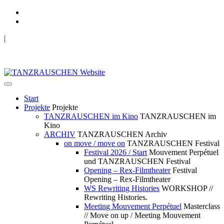
|
TANZRAUSCHEN Wuppertal
we live future now
Start
Projekte
Projekte
TANZRAUSCHEN im Kino
TANZRAUSCHEN im
Kino
ARCHIV
TANZRAUSCHEN Archiv
on move / move on
TANZRAUSCHEN Festival
Festival 2026 / Start
Mouvement Perpétuel
und TANZRAUSCHEN Festival
Opening – Rex-Filmtheater
Festival
Opening – Rex-Filmtheater
WS Rewriting Histories
WORKSHOP //
Rewriting Histories.
Meeting Mouvement Perpétuel
Masterclass
// Move on up / Meeting Mouvement