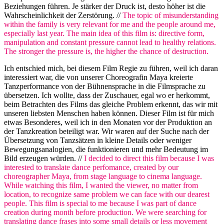
Beziehungen führen. Je stärker der Druck ist, desto höher ist die
Wahrscheinlichkeit der Zerstörung. //
The topic of misunderstanding
within the family is very relevant for me and the people around me,
especially last year. The main idea of this film is: directive form,
manipulation and constant pressure cannot lead to healthy relations.
The stronger the pressure is, the higher the chance of destruction.
Ich entschied mich, bei diesem Film Regie zu führen, weil ich daran
interessiert war, die von unserer Choreografin Maya kreierte
Tanzperformance von der Bühnensprache in die Filmsprache zu
übersetzen. Ich wollte, dass der Zuschauer, egal wo er herkommt,
beim Betrachten des Films das gleiche Problem erkennt, das wir mit
unseren liebsten Menschen haben können. Dieser Film ist für mich
etwas Besonderes, weil ich in den Monaten vor der Produktion an
der Tanzkreation beteiligt war. Wir waren auf der Suche nach der
Übersetzung von Tanzsätzen in kleine Details oder weniger
Bewegungsanalogien, die funktionieren und mehr Bedeutung im
Bild erzeugen würden. //
I decided to direct this film because I was
interested to translate dance perfomance, created by our
choreographer Maya, from stage language to cinema language.
While watching this film, I wanted the viewer, no matter from
location, to recognize same problem we can face with our dearest
people. This film is special to me because I was part of dance
creation during month before production. We were searching for
translating dance frases into some small details or less movement