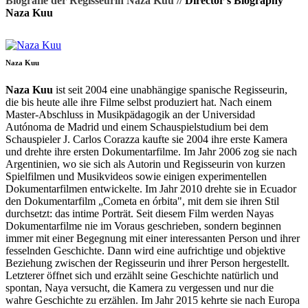
Biografie der Regisseurin Naza Kuu //
Director's Biography
Naza Kuu
Naza Kuu
Naza Kuu
ist seit 2004 eine unabhängige spanische Regisseurin,
die bis heute alle ihre Filme selbst produziert hat. Nach einem
Master-Abschluss in Musikpädagogik an der Universidad
Autónoma de Madrid und einem Schauspielstudium bei dem
Schauspieler J. Carlos Corazza kaufte sie 2004 ihre erste Kamera
und drehte ihre ersten Dokumentarfilme. Im Jahr 2006 zog sie nach
Argentinien, wo sie sich als Autorin und Regisseurin von kurzen
Spielfilmen und Musikvideos sowie einigen experimentellen
Dokumentarfilmen entwickelte. Im Jahr 2010 drehte sie in Ecuador
den Dokumentarfilm „Cometa en órbita", mit dem sie ihren Stil
durchsetzt: das intime Porträt. Seit diesem Film werden Nayas
Dokumentarfilme nie im Voraus geschrieben, sondern beginnen
immer mit einer Begegnung mit einer interessanten Person und ihrer
fesselnden Geschichte. Dann wird eine aufrichtige und objektive
Beziehung zwischen der Regisseurin und ihrer Person hergestellt.
Letzterer öffnet sich und erzählt seine Geschichte natürlich und
spontan, Naya versucht, die Kamera zu vergessen und nur die
wahre Geschichte zu erzählen. Im Jahr 2015 kehrte sie nach Europa