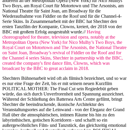
anderem an der Metropolitan Opera (New York) für Nico Mulhys
Two Boys, am Royal Court für Motortown und The Arsonists, am
National Theatre für Saint Joan, am Broadway für die
Wiederaufnahme von Fiddler on the Roof und für die Channel-4-
Serie Skins. In Zusammenarbeit mit der BBC hat Shechter den
ersten Tanzfilm der Kompanie, Clowns, kreiert, der 2018 von der
BBC mit großem Erfolg ausgestrahlt wurde.//
Having
choreographed for theatre, television and opera, notably at the
Metropolitan Opera (New York) for Nico Mulhy’s Two Boys, the
Royal Court on Motortown and The Arsonists, the National Theatre
on Saint Joan, Broadway’s revival of Fiddler on the Roof and for
the Channel 4 series Skins, Shechter in partnership with the BBC,
created the company's first dance film, Clowns, which was
broadcast by the BBC to great acclaim in 2018.
Shechters Bühnenarbeit wird oft als filmisch bezeichnet, und so war
es nur eine Frage der Zeit, bis er mit seinem neuen Kurzfilm
POLITICAL MOTHER: The Final Cut sein Regiedebüt geben
würde, das sich durch Unverfrorenheit und Spannung auszeichnet.
Während der Schließung des Battersea Arts Centre gefilmt, bringt
Shechter die beeindruckende, ikonische Architektur des
Veranstaltungsortes auf die Leinwand - von der Eleganz der Grand
Hall über die atmosphärischen, intimen Räume bis hin zu den
labyrinthischen, gotischen Korridoren - und schafft so ein
außergewöhnliches Film- und Tanzstück, das gleichzeitig emotional