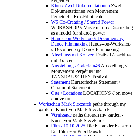
Perpétuel
Kino / Zwei Dokumentationen
Zwei
Dokumentationen von Mouvement
Perpétuel – Rex-Filmtheater
WS Co-Creating / Shared Power
WORKSHOP // Move on up / Co-creating
as a model for shared power
Hands--on-Workshop // Documentary
Dance Filmmaking
Hands--on-Workshop
// Documentary Dance Filmmaking
Abschluss mit Konzert
Festival Abschluss
mit Konzert
Ausstellung / Galerie n46
Ausstellung //
Mouvement Perpétuel und
TANZRAUSCHEN Festival
Statement
Kuratorisches Statement /
Curatorial Statement
Orte / Locations
LOCATIONS // on move
/ move on
Werkschau Mark Sieczarek
paths through my
garden - Kunst von Mark Sieczkarek
Vernissage
paths through my garden -
Kunst von Mark Sieczkarek
Film / 10.10.2025
Die Klage der Kaiserin.
Ein Film von Pina Bausch