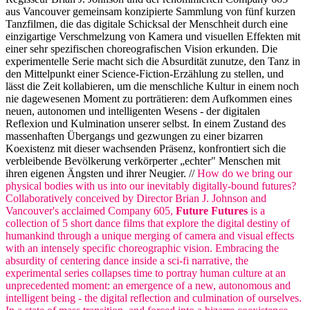
aus Vancouver gemeinsam konzipierte Sammlung von fünf kurzen
Tanzfilmen, die das digitale Schicksal der Menschheit durch eine
einzigartige Verschmelzung von Kamera und visuellen Effekten mit
einer sehr spezifischen choreografischen Vision erkunden. Die
experimentelle Serie macht sich die Absurdität zunutze, den Tanz in
den Mittelpunkt einer Science-Fiction-Erzählung zu stellen, und
lässt die Zeit kollabieren, um die menschliche Kultur in einem noch
nie dagewesenen Moment zu porträtieren: dem Aufkommen eines
neuen, autonomen und intelligenten Wesens - der digitalen
Reflexion und Kulmination unserer selbst. In einem Zustand des
massenhaften Übergangs und gezwungen zu einer bizarren
Koexistenz mit dieser wachsenden Präsenz, konfrontiert sich die
verbleibende Bevölkerung verkörperter „echter" Menschen mit
ihren eigenen Ängsten und ihrer Neugier. //
How do we bring our
physical bodies with us into our inevitably digitally-bound futures?
Collaboratively conceived by Director Brian J. Johnson and
Vancouver's acclaimed Company 605,
Future Futures
is a
collection of 5 short dance films that explore the digital destiny of
humankind through a unique merging of camera and visual effects
with an intensely specific choreographic vision. Embracing the
absurdity of centering dance inside a sci-fi narrative, the
experimental series collapses time to portray human culture at an
unprecedented moment: an emergence of a new, autonomous and
intelligent being - the digital reflection and culmination of ourselves.