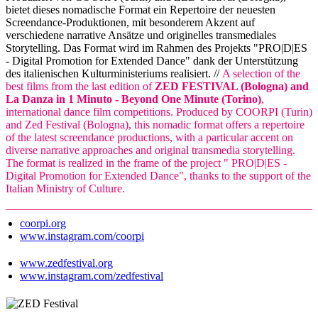
bietet dieses nomadische Format ein Repertoire der neuesten
Screendance-Produktionen, mit besonderem Akzent auf
verschiedene narrative Ansätze und originelles transmediales
Storytelling. Das Format wird im Rahmen des Projekts "PRO|D|ES
- Digital Promotion for Extended Dance" dank der Unterstützung
des italienischen Kulturministeriums realisiert. //
A selection of the
best films from the last edition of
ZED FESTIVAL (Bologna) and
La Danza in 1 Minuto - Beyond One Minute (Torino)
,
international dance film competitions. Produced by COORPI (Turin)
and Zed Festival (Bologna), this nomadic format offers a repertoire
of the latest screendance productions, with a particular accent on
diverse narrative approaches and original transmedia storytelling.
The format is realized in the frame of the project " PRO|D|ES -
Digital Promotion for Extended Dance", thanks to the support of the
Italian Ministry of Culture.
coorpi.org
www.instagram.com/coorpi
www.zedfestival.org
www.instagram.com/zedfestival