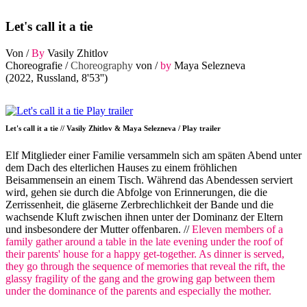
Let's call it a tie
Von /
By
Vasily Zhitlov
Choreografie /
Choreography
von /
by
Maya Selezneva
(2022, Russland, 8'53'')
Let's call it a tie // Vasily Zhitlov & Maya Selezneva / Play trailer
Elf Mitglieder einer Familie versammeln sich am späten Abend unter
dem Dach des elterlichen Hauses zu einem fröhlichen
Beisammensein an einem Tisch. Während das Abendessen serviert
wird, gehen sie durch die Abfolge von Erinnerungen, die die
Zerrissenheit, die gläserne Zerbrechlichkeit der Bande und die
wachsende Kluft zwischen ihnen unter der Dominanz der Eltern
und insbesondere der Mutter offenbaren. //
Eleven members of a
family gather around a table in the late evening under the roof of
their parents' house for a happy get-together. As dinner is served,
they go through the sequence of memories that reveal the rift, the
glassy fragility of the gang and the growing gap between them
under the dominance of the parents and especially the mother.