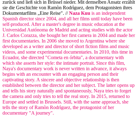
zurück und ließ sich in Brüssel nieder. Mit demselben Ansatz erzählt
sie die Geschichte von Ramòn Rodrìguez, dem Protagonisten ihres
Dokumentarfilms „Eine Reise". //
Naza Kuu
is an independent
Spanish director since 2004, and all her films until today have been
self-produced. After a master's degree in music education at the
Universidad Autónoma de Madrid and acting studies with the actor
J. Carlos Corazza, she bought her first camera in 2004 and made her
first documentaries. In 2006 she moved to Argentina where she
developed as a writer and director of short fiction films and music
videos, and some experimental documentaries. In 2010, this time in
Ecuador, she directed "Cometa en órbita", a documentary with
which she asserts her style: the intimate portrait. Since this film,
Naya's documentary work is never written in advance, it always
begins with an encounter with an engaging person and their
captivating story. A sincere and objective relationship is then
established between the director and her subject. The latter opens up
and tells his story naturally and spontaneously, Naya tries to forget
the camera and only tries to tell the real story. In 2015, returned to
Europe and settled in Brussels. Still, with the same approach, she
tells the story of Ramòn Rodrìguez, the protagonist of her
documentary "A journey".