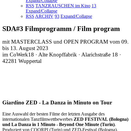
Expand/Collapse
RSS
TANZRAUSCHEN im Kino
13
Expand/Collapse
RSS
ARCHIV
93
Expand/Collapse
SDA#3 Filmprogramm / Film program
mit MASTERCLASS und OPEN PROGRAM vom 09.
bis 13. August 2023
im CoWerk18 · Alte Knopffabrik · Alarichstraße 18 ·
42281 Wuppertal
Giardino ZED - La Danza in Minuto on Tour
Eine Auswahl der besten Filme der letzten Ausgabe des
internationalen Tanzfilmwettbewerbes
ZED FESTIVAL (Bologna)
und La Danza in 1 Minuto - Beyond One Minute (Turin)
.
Produziert von COORPI (Turin) und ZED-Festival (Bologna),