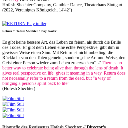
Hofesh Shechter Company, Gauthier Dance, Theaterhaus Stuttgart
(2022, Vereinigtes Königreich, 14'42'')
Return // Hofesh Shechter / Play trailer
Es gibt keine bessere Art, das Leben zu feiern, als durch die Brille
des Todes. Er gibt dem Leben eine echte Perspektive, gibt ihm in
gewisser Weise einen Sinn. Mit Return ist nicht unbedingt die
Rückkehr von den Toten gemeint, sondern „eine Art und Weise, den
Geist einer Person wieder zum Leben zu erwecken“. //
There is no
better way to celebrate being alive than through the lens of death. It
gives real perspective on life, gives it meaning in a way. Return does
not necessarily refer to a return from the dead, but "a way of
bringing a person's spirit back to life”.
(Hofesh Shechter)
Biografie des Regisseurs Hofesh Shechter //
Director’s