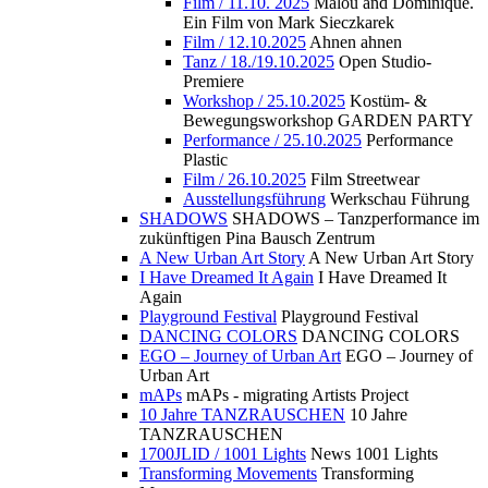
Film / 11.10. 2025
Malou and Dominique.
Ein Film von Mark Sieczkarek
Film / 12.10.2025
Ahnen ahnen
Tanz / 18./19.10.2025
Open Studio-
Premiere
Workshop / 25.10.2025
Kostüm- &
Bewegungsworkshop GARDEN PARTY
Performance / 25.10.2025
Performance
Plastic
Film / 26.10.2025
Film Streetwear
Ausstellungsführung
Werkschau Führung
SHADOWS
SHADOWS – Tanzperformance im
zukünftigen Pina Bausch Zentrum
A New Urban Art Story
A New Urban Art Story
I Have Dreamed It Again
I Have Dreamed It
Again
Playground Festival
Playground Festival
DANCING COLORS
DANCING COLORS
EGO – Journey of Urban Art
EGO – Journey of
Urban Art
mAPs
mAPs - migrating Artists Project
10 Jahre TANZRAUSCHEN
10 Jahre
TANZRAUSCHEN
1700JLID / 1001 Lights
News 1001 Lights
Transforming Movements
Transforming