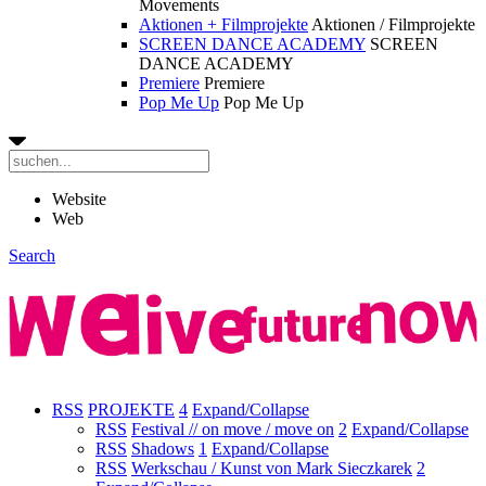
Movements
Aktionen + Filmprojekte
Aktionen / Filmprojekte
SCREEN DANCE ACADEMY
SCREEN
DANCE ACADEMY
Premiere
Premiere
Pop Me Up
Pop Me Up
Website
Web
Search
RSS
PROJEKTE
4
Expand/Collapse
RSS
Festival // on move / move on
2
Expand/Collapse
RSS
Shadows
1
Expand/Collapse
RSS
Werkschau / Kunst von Mark Sieczkarek
2