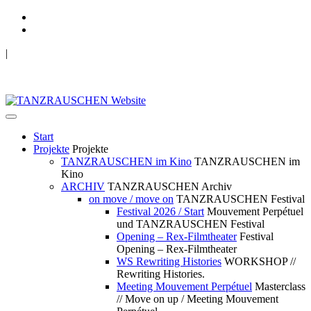
|
TANZRAUSCHEN Wuppertal
we live future now
Start
Projekte
Projekte
TANZRAUSCHEN im Kino
TANZRAUSCHEN im
Kino
ARCHIV
TANZRAUSCHEN Archiv
on move / move on
TANZRAUSCHEN Festival
Festival 2026 / Start
Mouvement Perpétuel
und TANZRAUSCHEN Festival
Opening – Rex-Filmtheater
Festival
Opening – Rex-Filmtheater
WS Rewriting Histories
WORKSHOP //
Rewriting Histories.
Meeting Mouvement Perpétuel
Masterclass
// Move on up / Meeting Mouvement