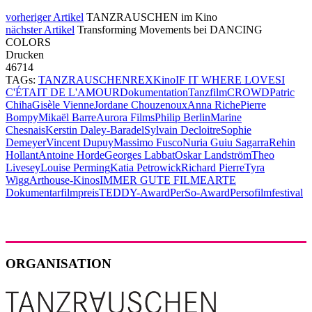
vorheriger Artikel
TANZRAUSCHEN im Kino
nächster Artikel
Transforming Movements bei DANCING
COLORS
Drucken
46714
TAGs:
TANZRAUSCHEN
REX
Kino
IF IT WHERE LOVE
SI
C'ÉTAIT DE L'AMOUR
Dokumentation
Tanzfilm
CROWD
Patric
Chiha
Gisèle Vienne
Jordane Chouzenoux
Anna Riche
Pierre
Bompy
Mikaël Barre
Aurora Films
Philip Berlin
Marine
Chesnais
Kerstin Daley-Baradel
Sylvain Decloitre
Sophie
Demeyer
Vincent Dupuy
Massimo Fusco
Nuria Guiu Sagarra
Rehin
Hollant
Antoine Horde
Georges Labbat
Oskar Landström
Theo
Livesey
Louise Perming
Katia Petrowick
Richard Pierre
Tyra
Wigg
Arthouse-Kinos
IMMER GUTE FILME
ARTE
Dokumentarfilmpreis
TEDDY-Award
PerSo-Award
Persofilmfestival
ORGANISATION