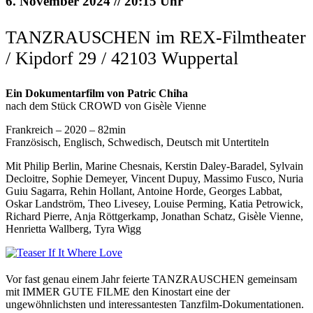
6. November 2024 // 20:15 Uhr
TANZRAUSCHEN im REX-Filmtheater
/ Kipdorf 29 / 42103 Wuppertal
Ein Dokumentarfilm von Patric Chiha
nach dem Stück CROWD von Gisèle Vienne
Frankreich – 2020 – 82min
Französisch, Englisch, Schwedisch, Deutsch mit Untertiteln
Mit Philip Berlin, Marine Chesnais, Kerstin Daley-Baradel, Sylvain
Decloitre, Sophie Demeyer, Vincent Dupuy, Massimo Fusco, Nuria
Guiu Sagarra, Rehin Hollant, Antoine Horde, Georges Labbat,
Oskar Landström, Theo Livesey, Louise Perming, Katia Petrowick,
Richard Pierre, Anja Röttgerkamp, Jonathan Schatz, Gisèle Vienne,
Henrietta Wallberg, Tyra Wigg
Vor fast genau einem Jahr feierte TANZRAUSCHEN gemeinsam
mit IMMER GUTE FILME den Kinostart eine der
ungewöhnlichsten und interessantesten Tanzfilm-Dokumentationen.