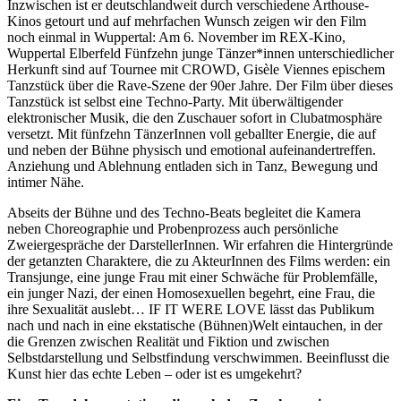
Inzwischen ist er deutschlandweit durch verschiedene Arthouse-
Kinos getourt und auf mehrfachen Wunsch zeigen wir den Film
noch einmal in Wuppertal: Am 6. November im REX-Kino,
Wuppertal Elberfeld Fünfzehn junge Tänzer*innen unterschiedlicher
Herkunft sind auf Tournee mit CROWD, Gisèle Viennes epischem
Tanzstück über die Rave-Szene der 90er Jahre. Der Film über dieses
Tanzstück ist selbst eine Techno-Party. Mit überwältigender
elektronischer Musik, die den Zuschauer sofort in Clubatmosphäre
versetzt. Mit fünfzehn TänzerInnen voll geballter Energie, die auf
und neben der Bühne physisch und emotional aufeinandertreffen.
Anziehung und Ablehnung entladen sich in Tanz, Bewegung und
intimer Nähe.
Abseits der Bühne und des Techno-Beats begleitet die Kamera
neben Choreographie und Probenprozess auch persönliche
Zweiergespräche der DarstellerInnen. Wir erfahren die Hintergründe
der getanzten Charaktere, die zu AkteurInnen des Films werden: ein
Transjunge, eine junge Frau mit einer Schwäche für Problemfälle,
ein junger Nazi, der einen Homosexuellen begehrt, eine Frau, die
ihre Sexualität auslebt… IF IT WERE LOVE lässt das Publikum
nach und nach in eine ekstatische (Bühnen)Welt eintauchen, in der
die Grenzen zwischen Realität und Fiktion und zwischen
Selbstdarstellung und Selbstfindung verschwimmen. Beeinflusst die
Kunst hier das echte Leben – oder ist es umgekehrt?