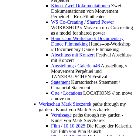
Perpétuel
Kino / Zwei Dokumentationen
Zwei
Dokumentationen von Mouvement
Perpétuel – Rex-Filmtheater
WS Co-Creating / Shared Power
WORKSHOP // Move on up / Co-creating
as a model for shared power
Hands--on-Workshop // Documentary
Dance Filmmaking
Hands--on-Workshop
// Documentary Dance Filmmaking
Abschluss mit Konzert
Festival Abschluss
mit Konzert
Ausstellung / Galerie n46
Ausstellung //
Mouvement Perpétuel und
TANZRAUSCHEN Festival
Statement
Kuratorisches Statement /
Curatorial Statement
Orte / Locations
LOCATIONS // on move
/ move on
Werkschau Mark Sieczarek
paths through my
garden - Kunst von Mark Sieczkarek
Vernissage
paths through my garden -
Kunst von Mark Sieczkarek
Film / 10.10.2025
Die Klage der Kaiserin.
Ein Film von Pina Bausch