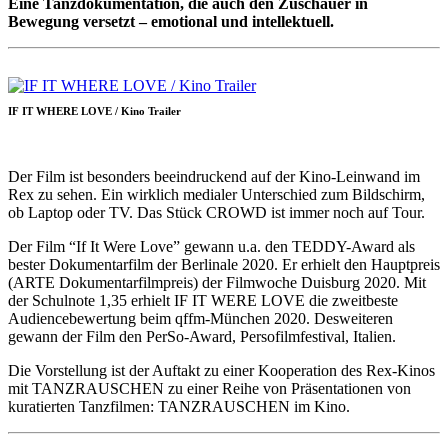
Eine Tanzdokumentation, die auch den Zuschauer in
Bewegung versetzt – emotional und intellektuell.
IF IT WHERE LOVE / Kino Trailer
Der Film ist besonders beeindruckend auf der Kino-Leinwand im
Rex zu sehen. Ein wirklich medialer Unterschied zum Bildschirm,
ob Laptop oder TV. Das Stück CROWD ist immer noch auf Tour.
Der Film “If It Were Love” gewann u.a. den TEDDY-Award als
bester Dokumentarfilm der Berlinale 2020. Er erhielt den Hauptpreis
(ARTE Dokumentarfilmpreis) der Filmwoche Duisburg 2020. Mit
der Schulnote 1,35 erhielt IF IT WERE LOVE die zweitbeste
Audiencebewertung beim qffm-München 2020. Desweiteren
gewann der Film den PerSo-Award, Persofilmfestival, Italien.
Die Vorstellung ist der Auftakt zu einer Kooperation des Rex-Kinos
mit TANZRAUSCHEN zu einer Reihe von Präsentationen von
kuratierten Tanzfilmen: TANZRAUSCHEN im Kino.