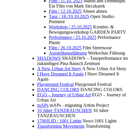
Film / 11.10. 2025
Malou and Dominique.
Ein Film von Mark Sieczkarek
Film / 12.10.2025
Ahnen ahnen
Tanz / 18./19.10.2025
Open Studio-
Premiere
Workshop / 25.10.2025
Kostüm- &
Bewegungsworkshop GARDEN PARTY
Performance / 25.10.2025
Performance
Plastic
Film / 26.10.2025
Film Streetwear
Ausstellungsführung
Werkschau Führung
SHADOWS
SHADOWS – Tanzperformance im
zukünftigen Pina Bausch Zentrum
A New Urban Art Story
A New Urban Art Story
I Have Dreamed It Again
I Have Dreamed It
Again
Playground Festival
Playground Festival
DANCING COLORS
DANCING COLORS
EGO – Journey of Urban Art
EGO – Journey of
Urban Art
mAPs
mAPs - migrating Artists Project
10 Jahre TANZRAUSCHEN
10 Jahre
TANZRAUSCHEN
1700JLID / 1001 Lights
News 1001 Lights
Transforming Movements
Transforming