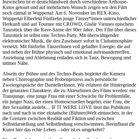
Inzwischen ist er deutschlandweit durch verschiedene Arthouse-
Kinos getourt und auf mehrfachen Wunsch zeigen wir den Film
noch einmal in Wuppertal: Am 6. November im REX-Kino,
Wuppertal Elberfeld Fünfzehn junge Tänzer*innen unterschiedlicher
Herkunft sind auf Tournee mit CROWD, Gisèle Viennes epischem
Tanzstück über die Rave-Szene der 90er Jahre. Der Film über dieses
Tanzstück ist selbst eine Techno-Party. Mit überwältigender
elektronischer Musik, die den Zuschauer sofort in Clubatmosphäre
versetzt. Mit fünfzehn TänzerInnen voll geballter Energie, die auf
und neben der Bühne physisch und emotional aufeinandertreffen.
Anziehung und Ablehnung entladen sich in Tanz, Bewegung und
intimer Nähe.
Abseits der Bühne und des Techno-Beats begleitet die Kamera
neben Choreographie und Probenprozess auch persönliche
Zweiergespräche der DarstellerInnen. Wir erfahren die Hintergründe
der getanzten Charaktere, die zu AkteurInnen des Films werden: ein
Transjunge, eine junge Frau mit einer Schwäche für Problemfälle,
ein junger Nazi, der einen Homosexuellen begehrt, eine Frau, die
ihre Sexualität auslebt… IF IT WERE LOVE lässt das Publikum
nach und nach in eine ekstatische (Bühnen)Welt eintauchen, in der
die Grenzen zwischen Realität und Fiktion und zwischen
Selbstdarstellung und Selbstfindung verschwimmen. Beeinflusst die
Kunst hier das echte Leben – oder ist es umgekehrt?