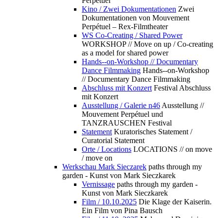
Perpétuel
Kino / Zwei Dokumentationen
Zwei
Dokumentationen von Mouvement
Perpétuel – Rex-Filmtheater
WS Co-Creating / Shared Power
WORKSHOP // Move on up / Co-creating
as a model for shared power
Hands--on-Workshop // Documentary
Dance Filmmaking
Hands--on-Workshop
// Documentary Dance Filmmaking
Abschluss mit Konzert
Festival Abschluss
mit Konzert
Ausstellung / Galerie n46
Ausstellung //
Mouvement Perpétuel und
TANZRAUSCHEN Festival
Statement
Kuratorisches Statement /
Curatorial Statement
Orte / Locations
LOCATIONS // on move
/ move on
Werkschau Mark Sieczarek
paths through my
garden - Kunst von Mark Sieczkarek
Vernissage
paths through my garden -
Kunst von Mark Sieczkarek
Film / 10.10.2025
Die Klage der Kaiserin.
Ein Film von Pina Bausch