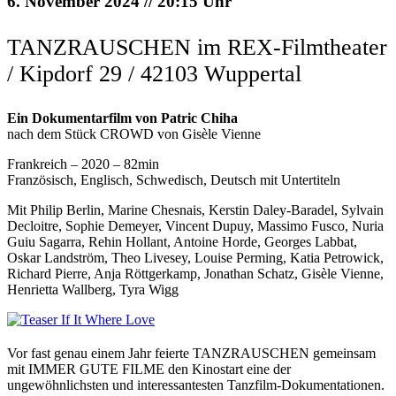
6. November 2024 // 20:15 Uhr
TANZRAUSCHEN im REX-Filmtheater
/ Kipdorf 29 / 42103 Wuppertal
Ein Dokumentarfilm von Patric Chiha
nach dem Stück CROWD von Gisèle Vienne
Frankreich – 2020 – 82min
Französisch, Englisch, Schwedisch, Deutsch mit Untertiteln
Mit Philip Berlin, Marine Chesnais, Kerstin Daley-Baradel, Sylvain
Decloitre, Sophie Demeyer, Vincent Dupuy, Massimo Fusco, Nuria
Guiu Sagarra, Rehin Hollant, Antoine Horde, Georges Labbat,
Oskar Landström, Theo Livesey, Louise Perming, Katia Petrowick,
Richard Pierre, Anja Röttgerkamp, Jonathan Schatz, Gisèle Vienne,
Henrietta Wallberg, Tyra Wigg
Vor fast genau einem Jahr feierte TANZRAUSCHEN gemeinsam
mit IMMER GUTE FILME den Kinostart eine der
ungewöhnlichsten und interessantesten Tanzfilm-Dokumentationen.