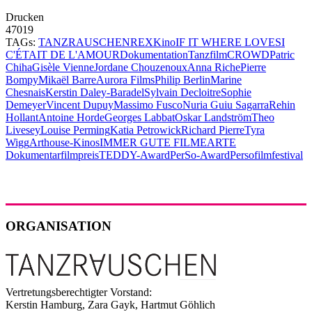
Drucken
47019
TAGs:
TANZRAUSCHEN
REX
Kino
IF IT WHERE LOVE
SI
C'ÉTAIT DE L'AMOUR
Dokumentation
Tanzfilm
CROWD
Patric
Chiha
Gisèle Vienne
Jordane Chouzenoux
Anna Riche
Pierre
Bompy
Mikaël Barre
Aurora Films
Philip Berlin
Marine
Chesnais
Kerstin Daley-Baradel
Sylvain Decloitre
Sophie
Demeyer
Vincent Dupuy
Massimo Fusco
Nuria Guiu Sagarra
Rehin
Hollant
Antoine Horde
Georges Labbat
Oskar Landström
Theo
Livesey
Louise Perming
Katia Petrowick
Richard Pierre
Tyra
Wigg
Arthouse-Kinos
IMMER GUTE FILME
ARTE
Dokumentarfilmpreis
TEDDY-Award
PerSo-Award
Persofilmfestival
ORGANISATION
Vertretungsberechtigter Vorstand:
Kerstin Hamburg, Zara Gayk, Hartmut Göhlich