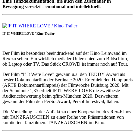
Eine Tanzdokumentation, die auch den Zuschauer in
Bewegung versetzt – emotional und intellektuell.
IF IT WHERE LOVE / Kino Trailer
Der Film ist besonders beeindruckend auf der Kino-Leinwand im
Rex zu sehen. Ein wirklich medialer Unterschied zum Bildschirm,
ob Laptop oder TV. Das Stück CROWD ist immer noch auf Tour.
Der Film “If It Were Love” gewann u.a. den TEDDY-Award als
bester Dokumentarfilm der Berlinale 2020. Er erhielt den Hauptpreis
(ARTE Dokumentarfilmpreis) der Filmwoche Duisburg 2020. Mit
der Schulnote 1,35 erhielt IF IT WERE LOVE die zweitbeste
Audiencebewertung beim qffm-München 2020. Desweiteren
gewann der Film den PerSo-Award, Persofilmfestival, Italien.
Die Vorstellung ist der Auftakt zu einer Kooperation des Rex-Kinos
mit TANZRAUSCHEN zu einer Reihe von Präsentationen von
kuratierten Tanzfilmen: TANZRAUSCHEN im Kino.