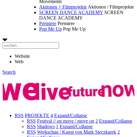
Movements
Aktionen + Filmprojekte
Aktionen / Filmprojekte
SCREEN DANCE ACADEMY
SCREEN
DANCE ACADEMY
Premiere
Premiere
Pop Me Up
Pop Me Up
Website
Web
Search
RSS
PROJEKTE
4
Expand/Collapse
RSS
Festival // on move / move on
2
Expand/Collapse
RSS
Shadows
1
Expand/Collapse
RSS
Werkschau / Kunst von Mark Sieczkarek
2