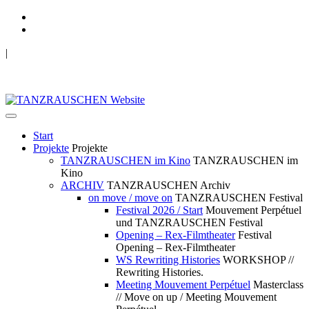
|
TANZRAUSCHEN Wuppertal
we live future now
Start
Projekte
Projekte
TANZRAUSCHEN im Kino
TANZRAUSCHEN im
Kino
ARCHIV
TANZRAUSCHEN Archiv
on move / move on
TANZRAUSCHEN Festival
Festival 2026 / Start
Mouvement Perpétuel
und TANZRAUSCHEN Festival
Opening – Rex-Filmtheater
Festival
Opening – Rex-Filmtheater
WS Rewriting Histories
WORKSHOP //
Rewriting Histories.
Meeting Mouvement Perpétuel
Masterclass
// Move on up / Meeting Mouvement