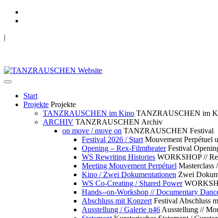
|
TANZRAUSCHEN Wuppertal
we live future now
Start
Projekte
Projekte
TANZRAUSCHEN im Kino
TANZRAUSCHEN im K
ARCHIV
TANZRAUSCHEN Archiv
on move / move on
TANZRAUSCHEN Festival
Festival 2026 / Start
Mouvement Perpétue
Opening – Rex-Filmtheater
Festival Openin
WS Rewriting Histories
WORKSHOP // Rewri
Meeting Mouvement Perpétuel
Masterclass
Kino / Zwei Dokumentationen
Zwei Dokume
WS Co-Creating / Shared Power
WORKSHOP 
Hands--on-Workshop // Documentary Danc
Abschluss mit Konzert
Festival Abschluss m
Ausstellung / Galerie n46
Ausstellung // 