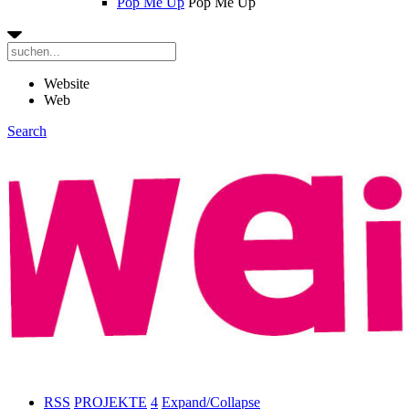
Pop Me Up
Pop Me Up
Website
Web
Search
RSS
PROJEKTE
4
Expand/Collapse