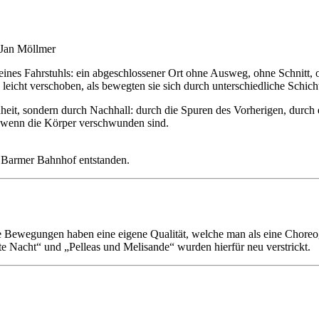
 Jan Möllmer
m eines Fahrstuhls: ein abgeschlossener Ort ohne Ausweg, ohne Schnit
 leicht verschoben, als bewegten sie sich durch unterschiedliche Schi
eit, sondern durch Nachhall: durch die Spuren des Vorherigen, durch 
h wenn die Körper verschwunden sind.
n Barmer Bahnhof entstanden.
hre Bewegungen haben eine eigene Qualität, welche man als eine Choreo
e Nacht“ und „Pelleas und Melisande“ wurden hierfür neu verstrickt.