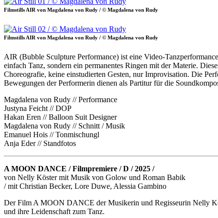
Filmstills AIR von Magdalena von Rudy / © Magdalena von Rudy
Filmstills AIR von Magdalena von Rudy / © Magdalena von Rudy
AIR (Bubble Sculpture Performance) ist eine Video-Tanzperformance 
einfach Tanz, sondern ein permanentes Ringen mit der Materie. Dieses 
Choreografie, keine einstudierten Gesten, nur Improvisation. Die Perf
Bewegungen der Performerin dienen als Partitur für die Soundkompos
Magdalena von Rudy // Performance
Justyna Feicht // DOP
Hakan Eren // Balloon Suit Designer
Magdalena von Rudy // Schnitt / Musik
Emanuel Hois // Tonmischungl
Anja Eder // Standfotos
A MOON DANCE / Filmpremiere / D / 2025 /
von Nelly Köster mit Musik von Golow und Roman Babik
/ mit Christian Becker, Lore Duwe, Alessia Gambino
Der Film A MOON DANCE der Musikerin und Regisseurin Nelly Köster i
und ihre Leidenschaft zum Tanz.