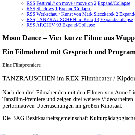
RSS
Festival // on move / move on
2
Expand/Collapse
RSS
Shadows
1
Expand/Collapse
RSS
Werkschau / Kunst von Mark Sieczkarek
2
Expand/
RSS
TANZRAUSCHEN im Kino
13
Expand/Collapse
RSS
ARCHIV
93
Expand/Collapse
Moon Dance – Vier kurze Filme aus Wupp
Ein Filmabend mit Gespräch und Progra
Eine Filmpremiere
TANZRAUSCHEN im REX-Filmtheater / Kipdorf 
Nach den drei Filmabenden mit den Filmen von Anne Linse
Tanzfilm-Premiere und zeigen drei weitere Videoarbeite
performativen Überraschungen im großen Kinosaal.
Die BAG Bezirksarbeitsgemeinschaft Kulturpädagogische 