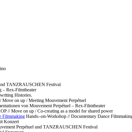
ino
l und TANZRAUSCHEN Festival
g – Rex-Filmtheater
ting Histories.
 // Move on up / Meeting Mouvement Perpétuel
ntationen von Mouvement Perpétuel – Rex-Filmtheater
// Move on up / Co-creating as a model for shared power
e Filmmaking
Hands--on-Workshop // Documentary Dance Filmmakin
it Konzert
Mouvement Perpétuel und TANZRAUSCHEN Festival