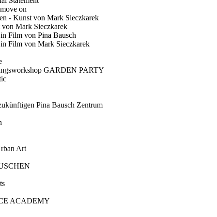
ial Statement
 move on
en - Kunst von Mark Sieczkarek
t von Mark Sieczkarek
Ein Film von Pina Bausch
in Film von Mark Sieczkarek
e
gungsworkshop GARDEN PARTY
ic
künftigen Pina Bausch Zentrum
n
rban Art
AUSCHEN
ts
CE ACADEMY