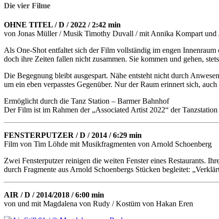
Die vier Filme
OHNE TITEL / D / 2022 / 2:42 min
von Jonas Müller / Musik Timothy Duvall / mit Annika Kompart und
Als One-Shot entfaltet sich der Film vollständig im engen Innenrau
doch ihre Zeiten fallen nicht zusammen. Sie kommen und gehen, stets
Die Begegnung bleibt ausgespart. Nähe entsteht nicht durch Anwesenh
um ein eben verpasstes Gegenüber. Nur der Raum erinnert sich, auc
Ermöglicht durch die Tanz Station – Barmer Bahnhof
Der Film ist im Rahmen der „Associated Artist 2022“ der Tanzstatio
FENSTERPUTZER / D / 2014 / 6:29 min
Film von Tim Löhde mit Musikfragmenten von Arnold Schoenberg
Zwei Fensterputzer reinigen die weiten Fenster eines Restaurants. I
durch Fragmente aus Arnold Schoenbergs Stücken begleitet: „Verklärt
AIR / D / 2014/2018 / 6:00 min
von und mit Magdalena von Rudy / Kostüm von Hakan Eren