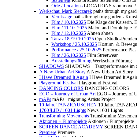
Statement
Kuratorisches Statement / Curator
Orte / Locations
LOCATIONS // on move /
Werkschau Mark Sieczarek
paths through my gard
Vernissage
paths through my garden - Kuns
Film / 10.10.2025
Die Klage der Kaiserin. 
Film / 11.10. 2025
Malou and Dominique. E
Film / 12.10.2025
Ahnen ahnen
Tanz / 18./19.10.2025
Open Studio-Premier
Workshop / 25.10.2025
Kostüm- & Bewe
Performance / 25.10.2025
Performance Plast
Film / 26.10.2025
Film Streetwear
Ausstellungsführung
Werkschau Führung
SHADOWS
SHADOWS – Tanzperformance im zu
A New Urban Art Story
A New Urban Art Story
I Have Dreamed It Again
I Have Dreamed It Agai
Playground Festival
Playground Festival
DANCING COLORS
DANCING COLORS
EGO – Journey of Urban Art
EGO – Journey of U
mAPs
mAPs - migrating Artists Project
10 Jahre TANZRAUSCHEN
10 Jahre TANZR
1700JLID / 1001 Lights
News 1001 Lights
Transforming Movements
Transforming Movemen
Aktionen + Filmprojekte
Aktionen / Filmprojekte
SCREEN DANCE ACADEMY
SCREEN DAN
Premiere
Premiere